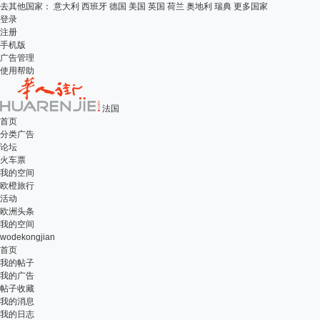
去其他国家：
意大利
西班牙
德国
美国
英国
荷兰
奥地利
瑞典
更多国家
登录
注册
手机版
广告管理
使用帮助
法国
首页
分类广告
论坛
火车票
我的空间
欧橙旅行
活动
欧洲头条
我的空间
wodekongjian
首页
我的帖子
我的广告
帖子收藏
我的消息
我的日志