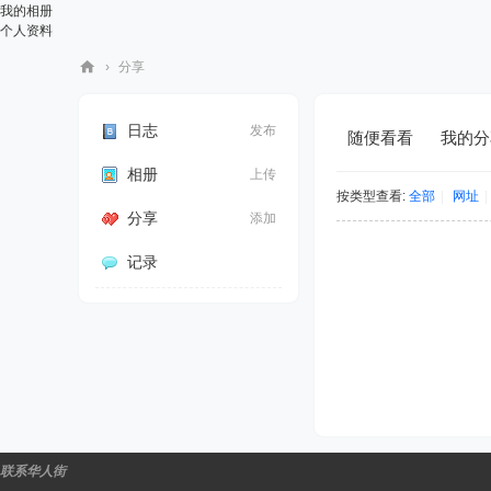
我的相册
个人资料
›
分享
华
人
日志
发布
随便看看
我的分
街
相册
上传
网
按类型查看:
全部
|
网址
|
分享
添加
记录
联系华人街