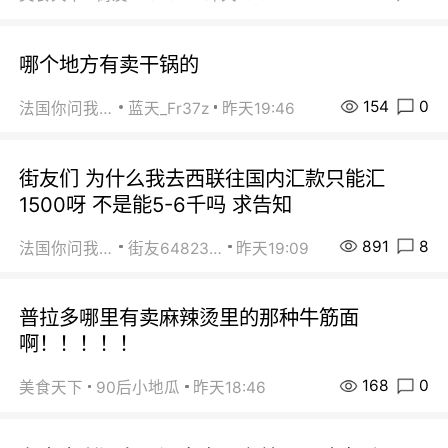
哪个地方有卖干锅的
154
0
法国你问我答
蓝天_Fr37z
昨天19:46
街友们 为什么我去西联往国内汇款只能汇
1500呀 不是能5-6千吗 求告知
891
8
法国你问我答
街友64823891
昨天19:09
普拉多哪里有卖麻辣烫里的那种牛筋面
啊！！！！！
168
0
美食天下
90后小地瓜
昨天18:46