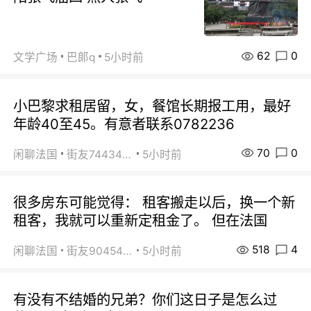
62
0
文学广场
巴郞q
5小时前
小巴黎求租居留，女，餐馆长期报工用，最好
年龄40至45。有意者联系0782236
70
0
闲聊法国
街友74434350
5小时前
很多房东可能觉得： 租客搬走以后，换一个新
租客，我就可以重新定租金了。 但在法国
518
4
闲聊法国
街友90454511
5小时前
有没有不结婚的兄弟？你们这日子是怎么过