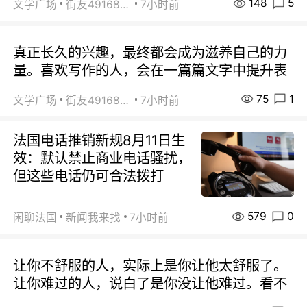
148
5
文学广场
街友49168527
7小时前
真正长久的兴趣，最终都会成为滋养自己的力
量。喜欢写作的人，会在一篇篇文字中提升表
75
1
文学广场
街友49168527
7小时前
法国电话推销新规8月11日生
效：默认禁止商业电话骚扰，
但这些电话仍可合法拨打
579
0
闲聊法国
新闻我来找
7小时前
让你不舒服的人，实际上是你让他太舒服了。
让你难过的人，说白了是你没让他难过。看不