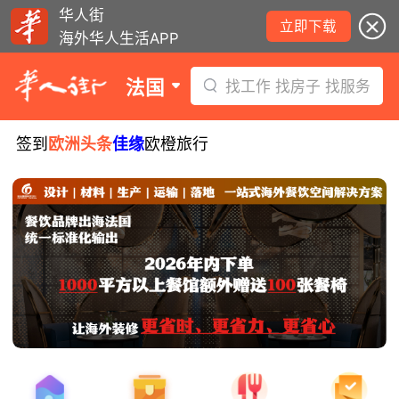
华人街
立即下载
海外华人生活APP
法国
找工作 找房子 找服务
签到
欧洲头条
佳缘
欧橙旅行