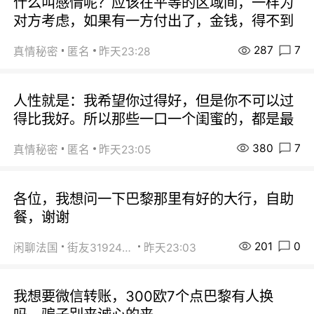
什么叫感情呢？应该在平等的区域间，一样为
对方考虑，如果有一方付出了，金钱，得不到
287
7
真情秘密
匿名
昨天23:28
人性就是：我希望你过得好，但是你不可以过
得比我好。所以那些一口一个闺蜜的，都是最
380
7
真情秘密
匿名
昨天23:05
各位，我想问一下巴黎那里有好的大行，自助
餐，谢谢
201
0
闲聊法国
街友31924072
昨天23:03
我想要微信转账，300欧7个点巴黎有人换