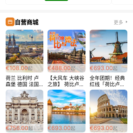
自营商城
更多
€108.00
€488.00
€693.00
起
起
起
荷兰 比利时 卢
【大风车 大峡谷
全年团期！经典
森堡 德国 法国
之旅】 荷比卢德
红线「荷比卢德
超爽玩遍西欧 循
法 巴黎上下 经
法」七天循环 五
环线 全程四星宾
典五国四日游
国 仅售99欧/人/
馆 108欧/人/天
488欧/人
天！巴黎上下！
包拼房~
€756.00
€693.00
€693.00
起
起
起