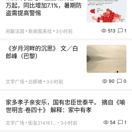
万起，同比增加7.1%，暑期防
盗需提高警惕
513
1
闲聊法国
新闻我来找
3小时前
《岁月河畔的沉思》 文／白
郎峰（巴黎）
90
0
文学广场
白郞峰
3小时前
家多孝子亲安乐，国有忠臣世泰平。 摘自《喻
世明言·卷四十》 解释：家中有孝
54
1
文学广场
街友21416156
3小时前