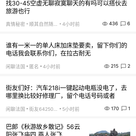
找30-45空虚无聊寂寞聊天的有吗可以搭伙去
旅游也行
436
6
真情秘密
顺其自然随缘
4小时前
谁有一米一的单人床加床垫要卖，留下你们的
电话我会联系你们，在拉古耐无
215
2
闲聊法国
匿名
4小时前
街友们好：汽车218i一键起动电瓶没电了，去
哪里换比较好修理厂，留个电话号码或者
170
1
闲聊法国
街友64250024
5小时前
巴郞《秋游故乡散记》56云
阳张飞庙四 燕人张飞