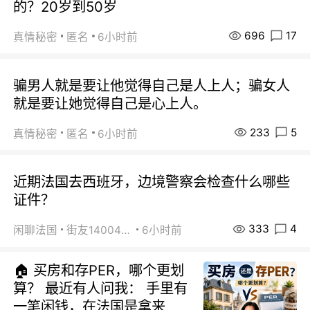
的？20岁到50岁
696
17
真情秘密
匿名
6小时前
骗男人就是要让他觉得自己是人上人；骗女人
就是要让她觉得自己是心上人。
233
5
真情秘密
匿名
6小时前
近期法国去西班牙，边境警察会检查什么哪些
证件？
333
4
闲聊法国
街友14004820
6小时前
🏠 买房和存PER，哪个更划
算？ 最近有人问我： 手里有
一笔闲钱，在法国是拿来