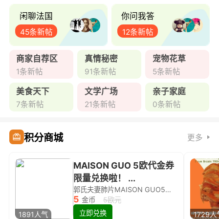
闲聊法国
你问我答
45条新帖
12条新帖
商家自荐区
真情秘密
宠物花草
1条新帖
91条新帖
5条新帖
美食天下
文学广场
亲子家庭
7条新帖
21条新帖
0条新帖
积分商城
更多
MAISON GUO 5欧代金券
限量兑换啦！ ...
郭氏夫妻肺片MAISON GUO5欧代金券限量兑换啦！
5
金币
5欧元
立即兑换
1891人气
1729人