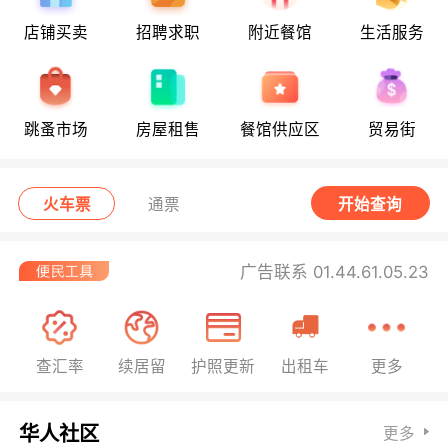
店铺买卖
招聘求职
附近餐馆
生活服务
跳蚤市场
房屋租售
餐馆供应区
贸易街
火车票
通票
开始查询
广告联系 01.44.61.05.23
查汇率
续居留
护照更新
出租车
更多
华人社区
更多