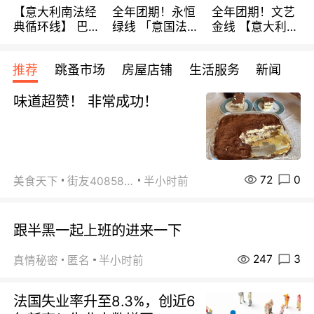
【意大利南法经
全年团期！永恒
全年团期！文艺
典循环线】 巴黎
绿线 「意国法
金线 【意大利一
上下 所有日期铁
南」巴黎上下 去
地】 循环7日游
发！ 全程四星级
意大利 南法 99
全程693欧/人起
推荐
跳蚤市场
房屋店铺
生活服务
新闻
宾馆 108欧/天起
欧/天起 ~包拼房
每周铁发！
全程756欧/位
味道超赞！ 非常成功！
72
0
美食天下
街友40858442
半小时前
跟半黑一起上班的进来一下
247
3
真情秘密
匿名
半小时前
法国失业率升至8.3%，创近6