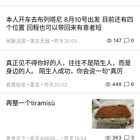
本人开车去布列塔尼 8月10号出发 目前还有四
个位置 回程也可以带回来有意者短
147
0
闲聊法国
美女无敌
昨天20:05
真正见不得你好的人，往往不是陌生人，而是
身边的人。 陌生人成功，你会说一句“真厉
449
6
真情秘密
匿名
昨天20:02
再整一个tiramisù
363
3
美食天下
街友40858442
昨天19:54