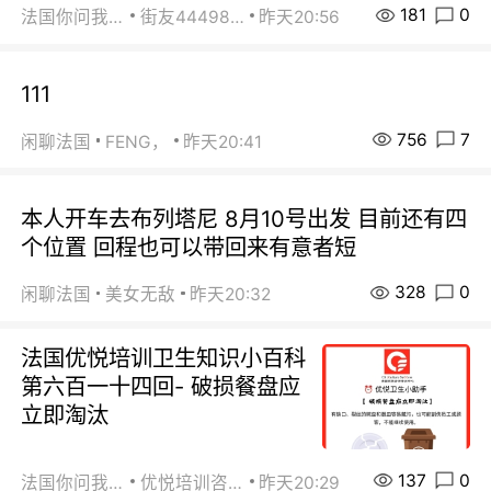
181
0
法国你问我答
街友44498484
昨天20:56
111
756
7
闲聊法国
FENG，
昨天20:41
本人开车去布列塔尼 8月10号出发 目前还有四
个位置 回程也可以带回来有意者短
328
0
闲聊法国
美女无敌
昨天20:32
法国优悦培训卫生知识小百科
第六百一十四回- 破损餐盘应
立即淘汰
137
0
法国你问我答
优悦培训咨询
昨天20:29