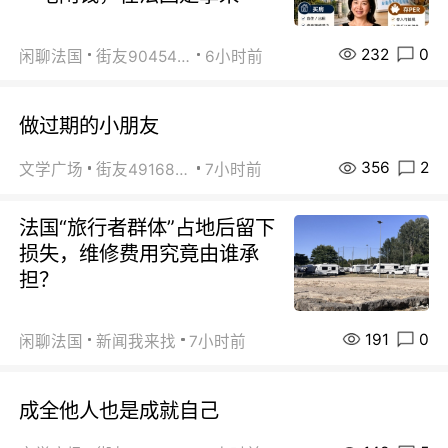
232
0
闲聊法国
街友90454511
6小时前
做过期的小朋友
356
2
文学广场
街友49168527
7小时前
法国“旅行者群体”占地后留下
损失，维修费用究竟由谁承
担？
191
0
闲聊法国
新闻我来找
7小时前
成全他人也是成就自己