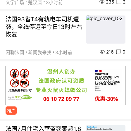
235
2
文学广场
楚汉唐
3小时前
法国93省T4有轨电车司机遭
袭，全线停运至今日13时左右
恢复
216
0
闲聊法国
新闻我来找
3小时前
推广
法国7月住宅入室盗窃案超1.8