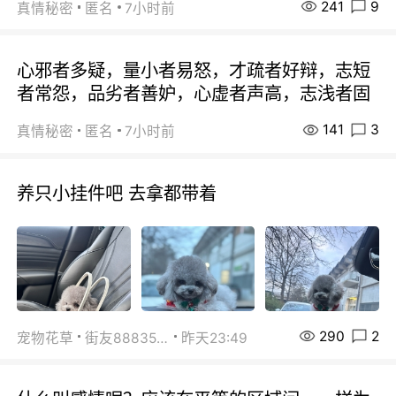
241
9
真情秘密
匿名
7小时前
心邪者多疑，量小者易怒，才疏者好辩，志短
者常怨，品劣者善妒，心虚者声高，志浅者固
141
3
真情秘密
匿名
7小时前
养只小挂件吧 去拿都带着
290
2
宠物花草
街友88835518
昨天23:49