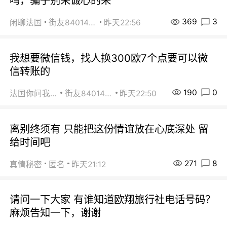
吗，骗子别来诚心的来
369
3
闲聊法国
街友84014588
昨天22:56
我想要微信钱，找人换300欧7个点要可以微
信转账的
190
0
法国你问我答
街友84014588
昨天22:50
离别终须有 只能把这份情谊放在心底深处 留
给时间吧
271
8
真情秘密
匿名
昨天21:12
请问一下大家 有谁知道欧翔旅行社电话号码？
麻烦告知一下，谢谢