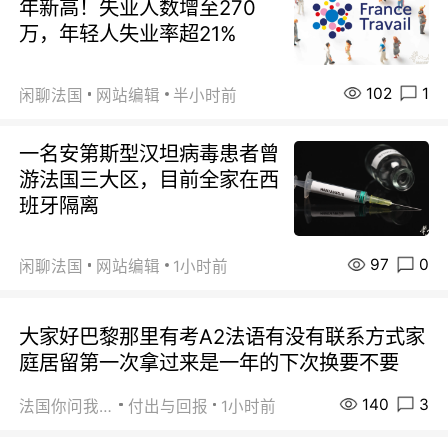
年新高！失业人数增至270
万，年轻人失业率超21%
102
1
闲聊法国
网站编辑
半小时前
一名安第斯型汉坦病毒患者曾
游法国三大区，目前全家在西
班牙隔离
97
0
闲聊法国
网站编辑
1小时前
大家好巴黎那里有考A2法语有没有联系方式家
庭居留第一次拿过来是一年的下次换要不要
140
3
法国你问我答
付出与回报
1小时前