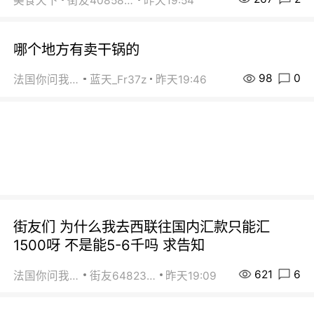
美食天下
街友40858442
昨天19:54
哪个地方有卖干锅的
98
0
法国你问我答
蓝天_Fr37z
昨天19:46
街友们 为什么我去西联往国内汇款只能汇
1500呀 不是能5-6千吗 求告知
621
6
法国你问我答
街友64823891
昨天19:09