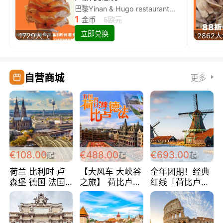
巴黎Yinan & Hugo restaurant除简餐类全场8折
1
金币
5欧元
立即兑换
1729人气
2862
自营商城
更多
€108.00
€488.00
€693.00
起
起
起
荷兰 比利时 卢
【大风车 大峡谷
全年团期！经典
森堡 德国 法国
之旅】 荷比卢德
红线「荷比卢德
超爽玩遍西欧 循
法 巴黎上下 经
法」七天循环 五
环线 全程四星宾
典五国四日游
国 仅售99欧/人/
馆 108欧/人/天
488欧/人
天！巴黎上下！