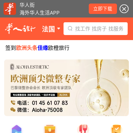
华人街
立即下载
海外华人生活APP
法国
找工作 找房子 找服务
签到
欧洲头条
佳缘
欧橙旅行