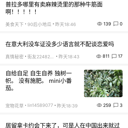
普拉多哪里有卖麻辣烫里的那种牛筋面
啊！！！！！
139
0
美食天下
90后小地瓜
昨天18:46
在意大利没车证没多少语言就不配谈恋爱吗
811
17
真情秘密
街友22482465
昨天18:43
自给自足 自生自养 独树一
帜。 没有施肥。 mini小番
茄。
259
3
lin14589077
宠物花草
昨天18:39
居留拿卡约会下来了，可是人在中国出来就过