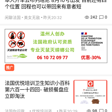
本人开车去布列塔尼 8月10号出发 目前还有四
个位置 回程也可以带回来有意者短
242
0
闲聊法国
美女无敌
昨天20:32
推广
法国优悦培训卫生知识小百科
第六百一十四回- 破损餐盘应
立即淘汰
98
0
法国你问我答
优悦培训咨询
昨天20:29