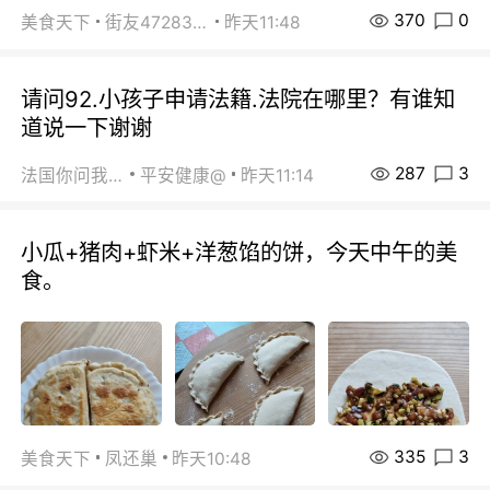
370
0
美食天下
街友472838572
昨天11:48
请问92.小孩子申请法籍.法院在哪里？有谁知
道说一下谢谢
287
3
法国你问我答
平安健康@
昨天11:14
小瓜+猪肉+虾米+洋葱馅的饼，今天中午的美
食。
335
3
美食天下
凤还巢
昨天10:48