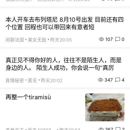
本人开车去布列塔尼 8月10号出发 目前还有四
个位置 回程也可以带回来有意者短
107
0
闲聊法国
美女无敌
昨天20:05
真正见不得你好的人，往往不是陌生人，而是
身边的人。 陌生人成功，你会说一句“真厉
347
4
真情秘密
匿名
昨天20:02
再整一个tiramisù
267
2