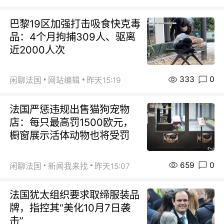
巴黎19区加强打击吸食快克毒
品：4个月拘捕309人、驱离
近2000人次
333
0
闲聊法国
网站编辑
昨天15:19
法国严惩违规出售猫狗宠物
店：每只最高罚1500欧元，
橱窗展示活体动物也将受罚
659
0
闲聊法国
新闻我来找
昨天15:07
法国犹太组织要求取缔服装品
牌，指控其“美化10月7日袭
击”