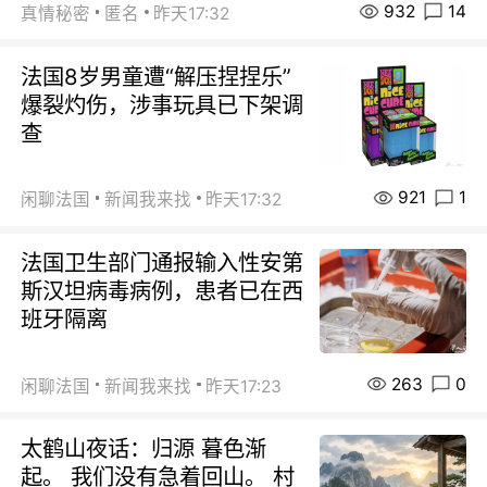
932
14
真情秘密
匿名
昨天17:32
法国8岁男童遭“解压捏捏乐”
爆裂灼伤，涉事玩具已下架调
查
921
1
闲聊法国
新闻我来找
昨天17:32
法国卫生部门通报输入性安第
斯汉坦病毒病例，患者已在西
班牙隔离
263
0
闲聊法国
新闻我来找
昨天17:23
太鹤山夜话：归源 暮色渐
起。 我们没有急着回山。 村