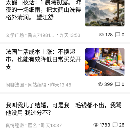
太鹤山夜话：1 晨曦初露。 昨
夜的一场细雨，把太鹤山洗得
格外清润。 望江舒
128
0
文学广场
街友74981146
昨天13:53
法国生活成本上涨：不换超
市，也能有效降低日常买菜开
支
399
0
闲聊法国
网站编辑
昨天13:48
我叫我儿子结婚，可是我一毛钱都不出，我骂
他没用 我过分不？
1783
26
真情秘密
匿名
昨天13:37