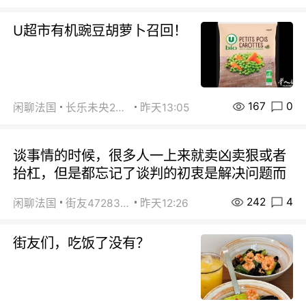
U超市有机豌豆胡萝卜召回！
167
0
闲聊法国
长乐未央2015
昨天13:05
谈事情的时候，很多人一上来就卖凶卖狠或者
抬杠，但是都忘记了谈判的初衷是解决问题而
242
4
闲聊法国
街友472838572
昨天12:26
街友们，吃饭了没有？