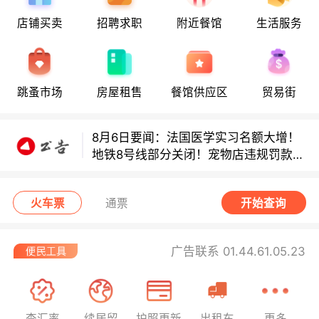
8月6日要闻：法国医学实习名额大增！
店铺买卖
招聘求职
附近餐馆
生活服务
地铁8号线部分关闭！宠物店违规罚款出
炉！
巴黎地铁音乐家海选启动！
跳蚤市场
房屋租售
餐馆供应区
贸易街
8月6日要闻：法国医学实习名额大增！
地铁8号线部分关闭！宠物店违规罚款出
炉！
巴黎地铁音乐家海选启动！
火车票
通票
开始查询
广告联系 01.44.61.05.23
查汇率
续居留
护照更新
出租车
更多