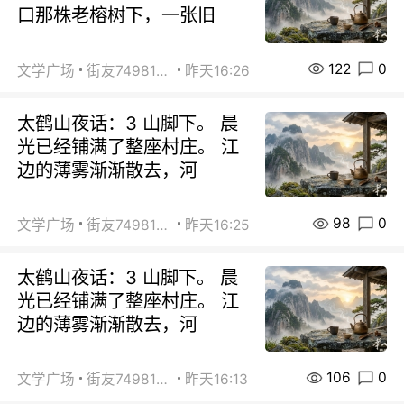
口那株老榕树下，一张旧
122
0
文学广场
街友74981146
昨天16:26
太鹤山夜话：3 山脚下。 晨
光已经铺满了整座村庄。 江
边的薄雾渐渐散去，河
98
0
文学广场
街友74981146
昨天16:25
太鹤山夜话：3 山脚下。 晨
光已经铺满了整座村庄。 江
边的薄雾渐渐散去，河
106
0
文学广场
街友74981146
昨天16:13