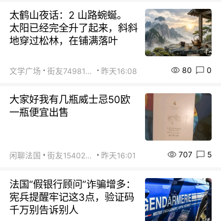
太鹤山夜话：2 山路蜿蜒。
太阳已经完全升了起来，斜斜
地穿过松林，在铺满落叶
80
0
文学广场
街友74981146
昨天16:08
大家好我有几瓶威士忌50欧
一瓶便宜出售
707
5
闲聊法国
街友15402223
昨天16:01
法国“假银行顾问”诈骗增多：
宪兵提醒牢记这3点，验证码
千万别告诉别人