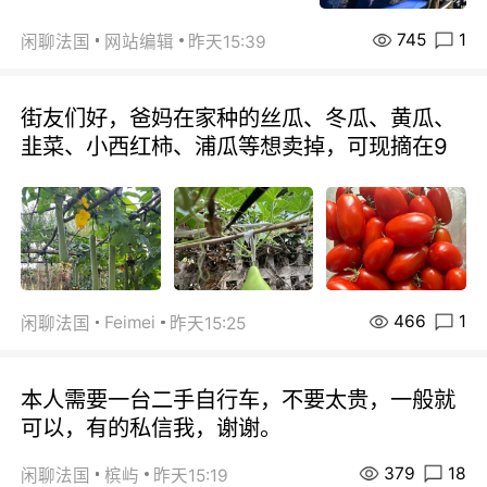
745
1
闲聊法国
网站编辑
昨天15:39
街友们好，爸妈在家种的丝瓜、冬瓜、黄瓜、
韭菜、小西红柿、浦瓜等想卖掉，可现摘在9
466
1
Feimei
闲聊法国
昨天15:25
本人需要一台二手自行车，不要太贵，一般就
可以，有的私信我，谢谢。
379
18
闲聊法国
槟屿
昨天15:19