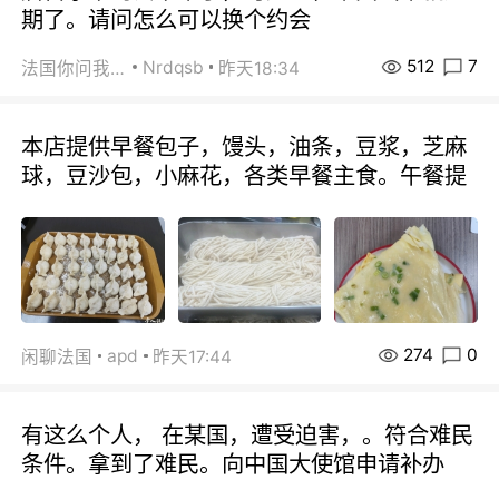
期了。请问怎么可以换个约会
512
7
Nrdqsb
法国你问我答
昨天18:34
本店提供早餐包子，馒头，油条，豆浆，芝麻
球，豆沙包，小麻花，各类早餐主食。午餐提
274
0
apd
闲聊法国
昨天17:44
有这么个人， 在某国，遭受迫害，。符合难民
条件。拿到了难民。向中国大使馆申请补办