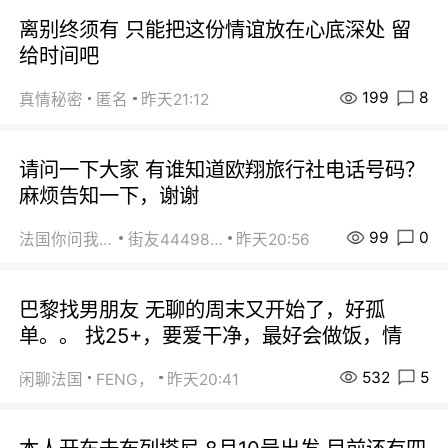
离别终须有 只能把这份情谊放在心底深处 留
给时间吧
199
8
真情秘密
匿名
昨天21:12
请问一下大家 有谁知道欧翔旅行社电话号码？
麻烦告知一下，谢谢
99
0
法国你问我答
街友44498484
昨天20:56
巴黎找男朋友 无聊的周末又开始了，好孤
单。。 找25+，要爱干净，最好会做饭，情
532
5
闲聊法国
FENG，
昨天20:41