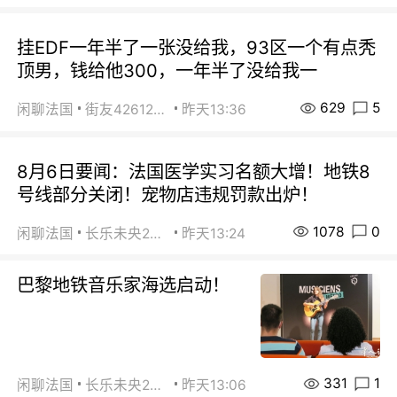
挂EDF一年半了一张没给我，93区一个有点秃
顶男，钱给他300，一年半了没给我一
629
5
闲聊法国
街友42612092
昨天13:36
8月6日要闻：法国医学实习名额大增！地铁8
号线部分关闭！宠物店违规罚款出炉！
1078
0
闲聊法国
长乐未央2015
昨天13:24
巴黎地铁音乐家海选启动！
331
1
闲聊法国
长乐未央2015
昨天13:06