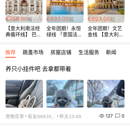
包拼房~
€756.00
€693.00
€693.00
起
起
起
【意大利南法经
全年团期！永恒
全年团期！文艺
典循环线】 巴黎
绿线 「意国法
金线 【意大利一
上下 所有日期铁
南」巴黎上下 去
地】 循环7日游
发！ 全程四星级
意大利 南法 99
全程693欧/人起
推荐
跳蚤市场
房屋店铺
生活服务
新闻
宾馆 108欧/天起
欧/天起 ~包拼房
每周铁发！
全程756欧/位
养只小挂件吧 去拿都带着
127
0
宠物花草
街友88835518
昨天23:49