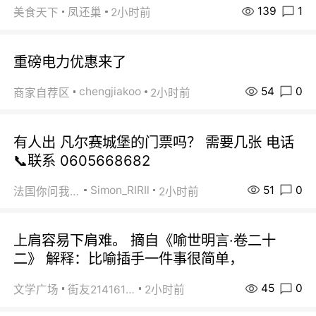
139
1
美食天下
凤还巢
2小时前
重磅电力优惠来了
54
0
chengjiakoo
商家自荐区
2小时前
有人出 凡尔赛城堡的门票吗？ 需要几张 电话
📞联系 0605668682
51
0
Simon_RIRIl
法国你问我答
2小时前
上肩容易下肩难。 摘自《喻世明言·卷二十
二》 解释：比喻插手一件事很简单，
45
0
文学广场
街友21416156
2小时前