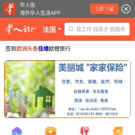
华人街
立即下载
海外华人生活APP
法国
找工作 找房子 找服务
签到
欧洲头条
佳缘
欧橙旅行