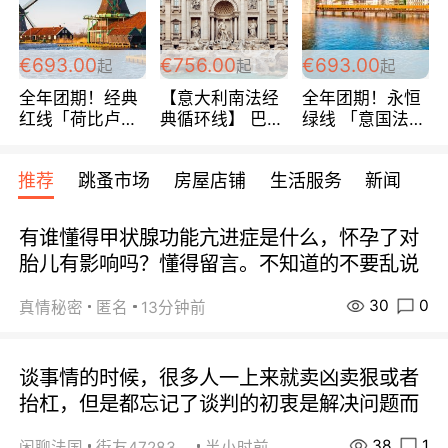
€693.00
€756.00
€693.00
起
起
起
全年团期！经典
【意大利南法经
全年团期！永恒
红线「荷比卢德
典循环线】 巴黎
绿线 「意国法
法」七天循环 五
上下 所有日期铁
南」巴黎上下 去
国 仅售99欧/人/
发！ 全程四星级
意大利 南法 99
推荐
跳蚤市场
房屋店铺
生活服务
新闻
天！巴黎上下！
宾馆 108欧/天起
欧/天起 ~包拼房
包拼房~
全程756欧/位
有谁懂得甲状腺功能亢进症是什么，怀孕了对
胎儿有影响吗？懂得留言。不知道的不要乱说
30
0
真情秘密
匿名
13分钟前
谈事情的时候，很多人一上来就卖凶卖狠或者
抬杠，但是都忘记了谈判的初衷是解决问题而
38
1
闲聊法国
街友472838572
半小时前