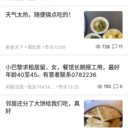
天气太热，随便搞点吃的！
728
11
美食天下
郑知恩
昨天13:59
小巴黎求租居留，女，餐馆长期报工用，最好
年龄40至45。有意者联系0782236
150
0
闲聊法国
街友74434350
昨天13:25
邻居还分了大饼给我们吃，真
好