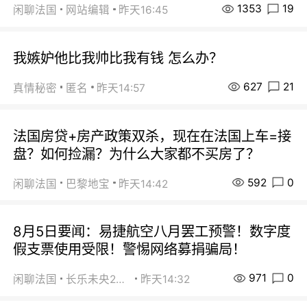
1353
19
闲聊法国
网站编辑
昨天16:45
我嫉妒他比我帅比我有钱 怎么办？
627
21
真情秘密
匿名
昨天14:57
法国房贷+房产政策双杀，现在在法国上车=接
盘？如何捡漏？为什么大家都不买房了？
592
0
闲聊法国
巴黎地宝
昨天14:42
8月5日要闻：易捷航空八月罢工预警！数字度
假支票使用受限！警惕网络募捐骗局！
971
0
闲聊法国
长乐未央2015
昨天14:32