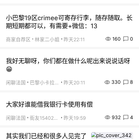
小巴黎19区crimee可寄存行李，随存随取。长
期短期都可以，有需要+微信：13
160
0
商家自荐区
林家二小姐
昨天22:11
我好无聊呀，你们都在做什么呢出来说说话呀
😁
330
8
闲聊法国
巴黎小卡拉咪
昨天20:11
大家好谁能借我银行卡使用有偿
932
4
闲聊法国
街友15402223
昨天19:59
其实我们已经和很多人见完了