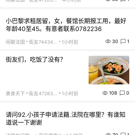
小巴黎求租居留，女，餐馆长期报工用，最好
年龄40至45。有意者联系0782236
30
1
闲聊法国
街友74434350
1小时前
街友们，吃饭了没有？
108
0
美食天下
街友472838572
1小时前
请问92.小孩子申请法籍.法院在哪里？有谁知
道说一下谢谢