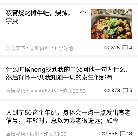
夜宵烧烤摊牛蛙，爆辣，一个
字爽
328
4
美食天下
美洲豹XF
11小时前
什么时候neng找到我的亲父问他一句为什么.
然后释怀一切.我知道一切的发生他都有
373
5
linkun152957
真情秘密
昨天23:58
人到了50这个年纪，身体会一点一点发出哀老
信号， 年轻时，总以为衰老很遥远；如今
898
18
真情秘密
迈狼
昨天23:00