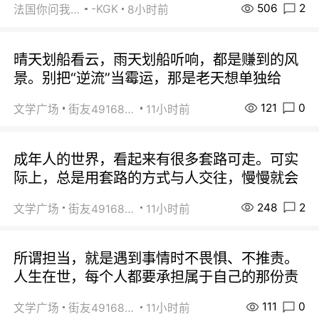
506
2
-KGK
法国你问我答
8小时前
晴天划船看云，雨天划船听响，都是赚到的风
景。别把“逆流”当霉运，那是老天想单独给
121
0
文学广场
街友49168527
11小时前
成年人的世界，看起来有很多套路可走。可实
际上，总是用套路的方式与人交往，慢慢就会
248
2
文学广场
街友49168527
11小时前
所谓担当，就是遇到事情时不畏惧、不推责。
人生在世，每个人都要承担属于自己的那份责
111
0
文学广场
街友49168527
11小时前