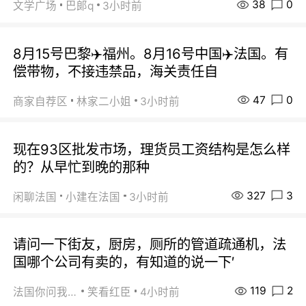
38
0
文学广场
巴郞q
3小时前
8月15号巴黎✈️福州。8月16号中国✈️法国。有
偿带物，不接违禁品，海关责任自
47
0
商家自荐区
林家二小姐
3小时前
现在93区批发市场，理货员工资结构是怎么样
的？从早忙到晚的那种
327
3
闲聊法国
小建在法国
3小时前
请问一下街友，厨房，厕所的管道疏通机，法
国哪个公司有卖的，有知道的说一下′
119
2
法国你问我答
笑看红臣
4小时前