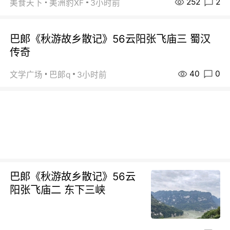
252
2
美食天下
美洲豹XF
3小时前
巴郞《秋游故乡散记》56云阳张飞庙三 蜀汉
传奇
40
0
文学广场
巴郞q
3小时前
巴郞《秋游故乡散记》56云
阳张飞庙二 东下三峡