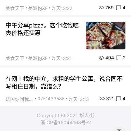
769
4
美食天下
美洲豹XF
昨天13:22
中午分享pizza。这个吃饱吃
爽价格还实惠
494
2
美食天下
美洲豹XF
昨天13:21
在网上找的中介，求租的学生公寓，说合同不
写租住日期，靠谱么？
321
4
0751433585
法国你问我答
昨天13:13
Copyright © 2021 华人街
浙ICP备16044168号-2