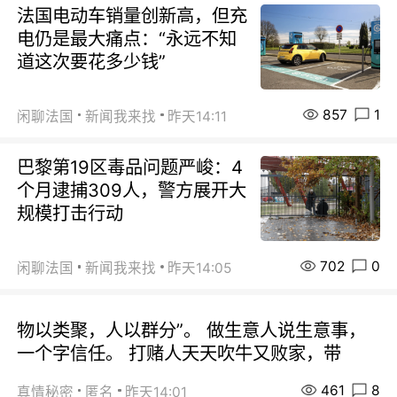
法国电动车销量创新高，但充
电仍是最大痛点：“永远不知
道这次要花多少钱”
857
1
闲聊法国
新闻我来找
昨天14:11
巴黎第19区毒品问题严峻：4
个月逮捕309人，警方展开大
规模打击行动
702
0
闲聊法国
新闻我来找
昨天14:05
物以类聚，人以群分”。 做生意人说生意事，
一个字信任。 打赌人天天吹牛又败家，带
461
8
真情秘密
匿名
昨天14:01