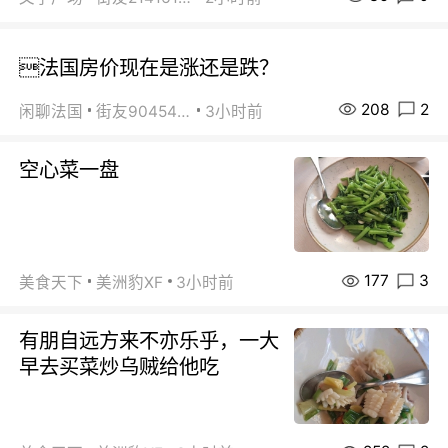
法国房价现在是涨还是跌？
208
2
闲聊法国
街友90454511
3小时前
空心菜一盘
177
3
美食天下
美洲豹XF
3小时前
有朋自远方来不亦乐乎，一大
早去买菜炒乌贼给他吃