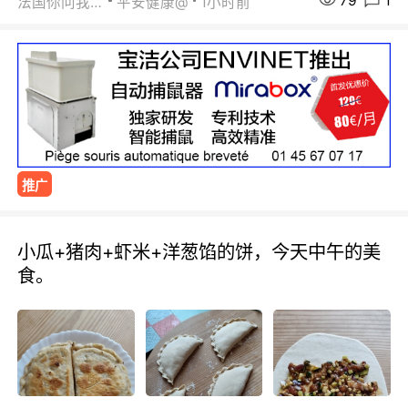
79
1
法国你问我答
平安健康@
1小时前
推广
小瓜+猪肉+虾米+洋葱馅的饼，今天中午的美
食。