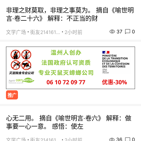
非理之财莫取，非理之事莫为。 摘自《喻世明
言·卷二十六》 解释：不正当的财
37
0
文学广场
街友21416156
2小时前
推广
心无二用。 摘自《喻世明言·卷六》 解释：做
事要一心一意。 感悟：使左
36
0
文学广场
街友21416156
2小时前