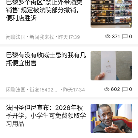
巴黎多个街区“禁止外带酒类
销售”规定被法院部分撤销，
便利店胜诉
371
0
闲聊法国
新闻我来找
昨天17:39
巴黎有没有收威士忌的我有几
瓶便宜出售
602
0
闲聊法国
街友15402223
昨天17:34
法国圣但尼宣布：2026年秋
季开学，小学生可免费领取学
习用品