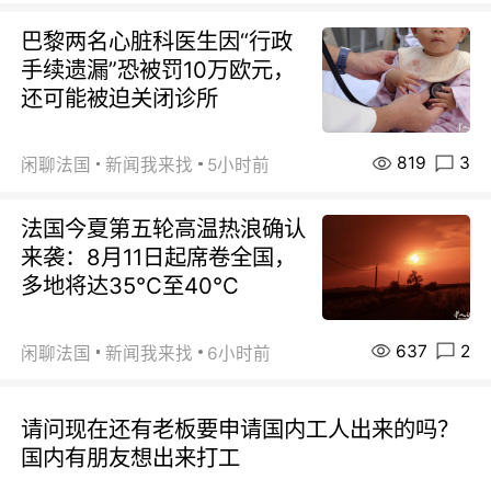
巴黎两名心脏科医生因“行政
手续遗漏”恐被罚10万欧元，
还可能被迫关闭诊所
819
3
闲聊法国
新闻我来找
5小时前
法国今夏第五轮高温热浪确认
来袭：8月11日起席卷全国，
多地将达35℃至40℃
637
2
闲聊法国
新闻我来找
6小时前
请问现在还有老板要申请国内工人出来的吗？
国内有朋友想出来打工