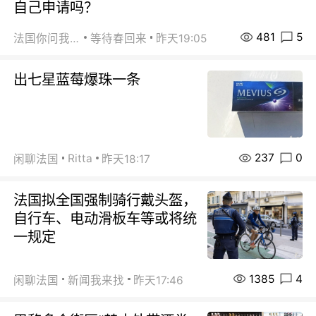
自己申请吗？
481
5
法国你问我答
等待春回来
昨天19:05
出七星蓝莓爆珠一条
237
0
Ritta
闲聊法国
昨天18:17
法国拟全国强制骑行戴头盔，
自行车、电动滑板车等或将统
一规定
1385
4
闲聊法国
新闻我来找
昨天17:46