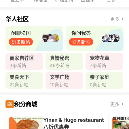
华人社区
更多
闲聊法国
你问我答
51条新帖
17条新帖
商家自荐区
真情秘密
宠物花草
3条新帖
46条新帖
7条新帖
美食天下
文学广场
亲子家庭
22条新帖
10条新帖
0条新帖
积分商城
更多
Yinan & Hugo restaurant
八折优惠券