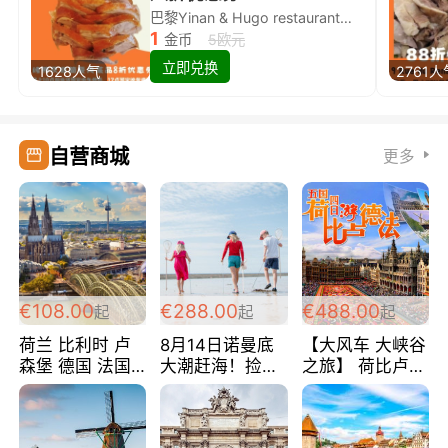
巴黎Yinan & Hugo restaurant除简餐类全场8折
1
金币
5欧元
立即兑换
1628人气
2761人
自营商城
更多
€108.00
€288.00
€488.00
起
起
起
荷兰 比利时 卢
8月14日诺曼底
【大风车 大峡谷
森堡 德国 法国
大潮赶海！捡海
之旅】 荷比卢德
超爽玩遍西欧 循
鲜！轻轻松松海
法 巴黎上下 经
环线 全程四星宾
边爽玩三日游
典五国四日游
馆 108欧/人/天
288欧/人
488欧/人