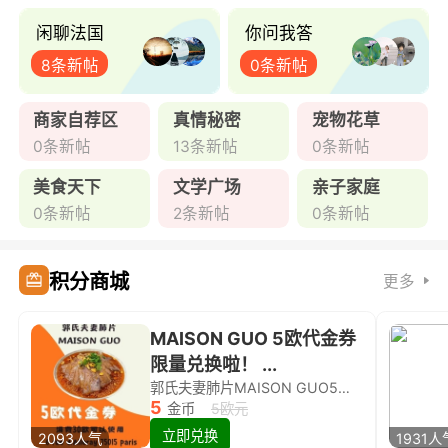
闲聊法国
你问我答
8条新帖
0条新帖
商家自荐区
真情秘密
宠物花草
0条新帖
13条新帖
0条新帖
美食天下
文学广场
亲子家庭
0条新帖
2条新帖
0条新帖
积分商城
更多
MAISON GUO 5欧代金券
限量兑换啦！ ...
郭氏夫妻肺片MAISON GUO5欧代金券限量兑换啦！
5
金币
5欧元
立即兑换
2093人气
1931人