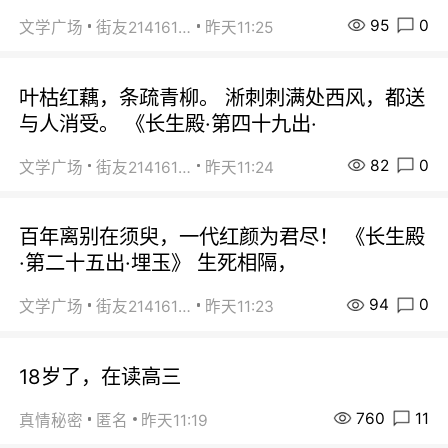
95
0
文学广场
街友21416156
昨天11:25
叶枯红藕，条疏青柳。 淅刺刺满处西风，都送
与人消受。 《长生殿·第四十九出·
82
0
文学广场
街友21416156
昨天11:24
百年离别在须臾，一代红颜为君尽！ 《长生殿
·第二十五出·埋玉》 生死相隔，
94
0
文学广场
街友21416156
昨天11:23
18岁了，在读高三
760
11
真情秘密
匿名
昨天11:19