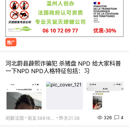
推广
河北蔚县薜熙诈骗犯 杀猪盘 NPD 给大家科普
一下NPD NPD人格特征包括：习
326
4
闲聊法国
街友38816967
昨天21:38