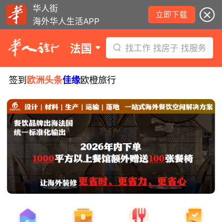
华人街
立即下载
海外华人生活APP
法国
找工作 找房子 找服务
签到
欧洲头条
佳缘
欧橙旅行