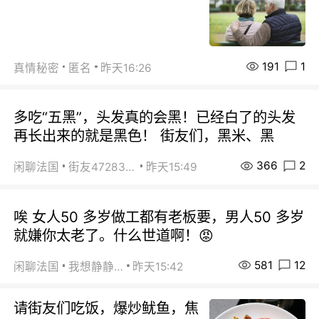
191
1
真情秘密
匿名
昨天16:26
多吃“五黑”，头发真的会黑！已经白了的头发
再长出来的就是黑色！ 街友们，黑米、黑
366
2
闲聊法国
街友472838572
昨天15:49
唉 女人50 多岁做工都有老板要，男人50 多岁
就嫌你太老了。什么世道啊！😡
581
12
闲聊法国
我想静静…
昨天15:42
请街友们吃饭，爆炒鱿鱼，焦