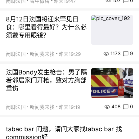
107
0
闲聊法国
雪中傲梅
昨天19:47
8月12日法国将迎来罕见日
食：哪里看得最好？为什么必
须戴专用眼镜？
1173
9
闲聊法国
新闻我来找
昨天19:29
法国Bondy发生枪击：男子隔
着邻居家门开枪，致对方胸部
重伤
408
0
闲聊法国
新闻我来找
昨天19:19
tabac bar 问题，请问大家找tabac bar 找
commission好