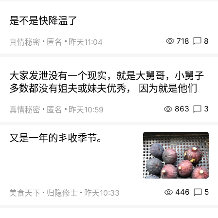
是不是快降温了
718
8
真情秘密
匿名
昨天11:04
大家发泄没有一个现实，就是大舅哥，小舅子
多数都没有姐夫或妹夫优秀， 因为就是他们
863
3
真情秘密
匿名
昨天10:59
又是一年的丯收季节。
446
5
美食天下
归隐修士
昨天10:33