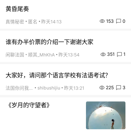
黄昏尾奏
153
0
真情秘密
匿名
昨天14:13
谁有办半价票的介绍一下谢谢大家
351
1
闲聊法国
顺其_MhKhA
昨天13:54
大家好，请问那个语言学校有法语考试？
225
3
shibushijiu
法国你问我答
昨天13:21
《岁月的守望者》