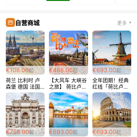
自营商城
更多
€108.00
€488.00
€693.00
起
起
起
荷兰 比利时 卢
【大风车 大峡谷
全年团期！经典
森堡 德国 法国
之旅】 荷比卢德
红线「荷比卢德
超爽玩遍西欧 循
法 巴黎上下 经
法」七天循环 五
环线 全程四星宾
典五国四日游
国 仅售99欧/人/
馆 108欧/人/天
488欧/人
天！巴黎上下！
包拼房~
€756.00
€693.00
€693.00
起
起
起