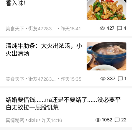
香入味！
427
4
美食天下
街友472838572
昨天15:41
清炖牛肋条：大火出浓汤，小
火出清汤
337
1
美食天下
街友472838572
昨天15:35
结婚要借钱……na还是不要结了……没必要平
白无故拉一屁股饥荒
1052
22
dbis
真情秘密
昨天14:16