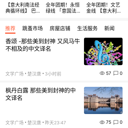
【意大利南法经
全年团期！永恒
全年团期！文艺
典循环线】 巴黎
绿线 「意国法
金线 【意大利一
上下 所有日期铁
南」巴黎上下 去
地】 循环7日游
发！ 全程四星级
意大利 南法 99
全程693欧/人起
推荐
跳蚤市场
房屋店铺
生活服务
新闻
宾馆 108欧/天起
欧/天起 ~包拼房
每周铁发！
全程756欧/位
香颂 -那些美到封神 又风马牛
不相及的中文译名
57
0
文学广场
楚汉唐
3小时前
枫丹白露 那些美到封神的中
文译名
75
0
文学广场
楚汉唐
昨天23:47