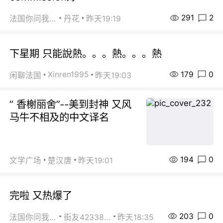
291
2
法国你问我答
丹花
昨天19:19
下星期 只能說熱。。。熱。。。熱
179
0
Xinren1995
闲聊法国
昨天19:03
” 香榭丽舍”--美到封神 又风
马牛不相及的中文译名
194
0
文学广场
楚汉唐
昨天19:01
完啦 又热爆了
203
0
法国你问我答
街友42338202
昨天18:35