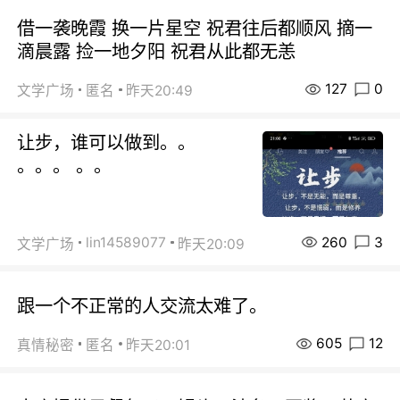
借一袭晚霞 换一片星空 祝君往后都顺风 摘一
滴晨露 捡一地夕阳 祝君从此都无恙
127
0
文学广场
匿名
昨天20:49
让步，谁可以做到。。
。。。 。。
260
3
lin14589077
文学广场
昨天20:09
跟一个不正常的人交流太难了。
605
12
真情秘密
匿名
昨天20:01