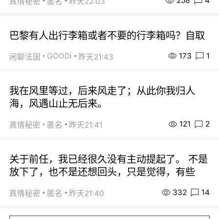
258
4
真情秘密
匿名
昨天22:03
巴黎有人出行李箱或者不要的行李箱吗？自取
173
1
GOODi
闲聊法国
昨天21:43
我在风里等过，后来风走了；从此你我归人
海，风遇山止无后来。
121
2
真情秘密
匿名
昨天21:41
关于前任，我已经很久没有主动提起了。 不是
放下了，也不是还想回头，只是觉得，有些
332
14
真情秘密
匿名
昨天21:40