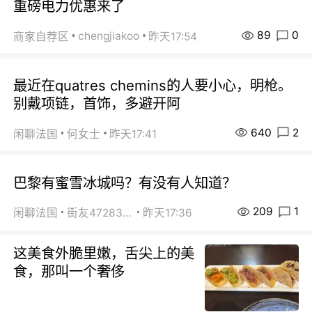
重磅电力优惠来了
89
0
chengjiakoo
商家自荐区
昨天17:54
最近在quatres chemins的人要小心，明枪。
别戴项链，首饰，多避开阿
640
2
闲聊法国
何女士
昨天17:41
巴黎有蜜雪冰城吗？有没有人知道？
209
1
闲聊法国
街友472838572
昨天17:36
这美食外脆里嫩，舌尖上的美
食，那叫一个奢侈