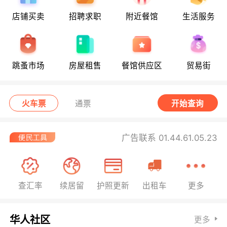
店铺买卖
招聘求职
附近餐馆
生活服务
跳蚤市场
房屋租售
餐馆供应区
贸易街
火车票
通票
开始查询
广告联系 01.44.61.05.23
查汇率
续居留
护照更新
出租车
更多
华人社区
更多