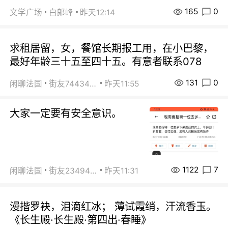
165
0
文学广场
白郞峰
昨天12:14
求租居留，女，餐馆长期报工用，在小巴黎，
最好年龄三十五至四十五。有意者联系078
131
0
闲聊法国
街友74434350
昨天11:55
大家一定要有安全意识。
1122
7
闲聊法国
街友23494008
昨天11:31
漫揩罗袂，泪滴红冰； 薄试霞绡，汗流香玉。
《长生殿·长生殿·第四出·春睡》