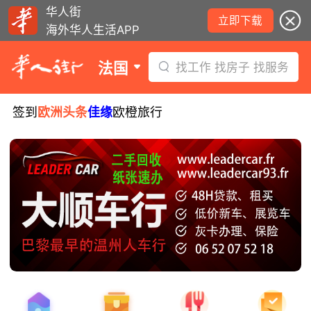
华人街
立即下载
海外华人生活APP
法国
找工作 找房子 找服务
签到
欧洲头条
佳缘
欧橙旅行