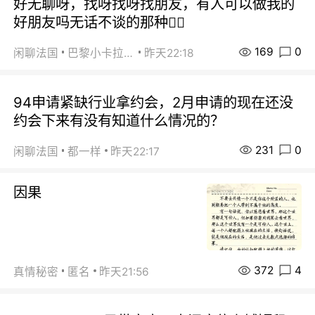
好无聊呀，找呀找呀找朋友，有人可以做我的
好朋友吗无话不谈的那种😮‍💨
169
0
闲聊法国
巴黎小卡拉咪
昨天22:18
94申请紧缺行业拿约会，2月申请的现在还没
约会下来有没有知道什么情况的？
231
0
闲聊法国
都一样
昨天22:17
因果
372
4
真情秘密
匿名
昨天21:56