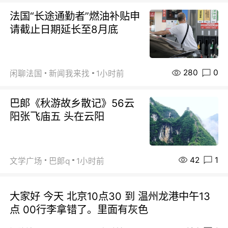
法国“长途通勤者”燃油补贴申
请截止日期延长至8月底
280
0
闲聊法国
新闻我来找
1小时前
巴郞《秋游故乡散记》56云
阳张飞庙五 头在云阳
42
1
文学广场
巴郞q
1小时前
大家好 今天 北京10点30 到 温州龙港中午13
点 00行李拿错了。里面有灰色