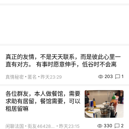
真正的友情，不是天天联系，而是彼此心里一
直有对方。 有事时愿意伸手，低谷时不会离
203
1
真情秘密
匿名
昨天23:29
各位群友，本人做餐馆，需要
求助有居留，餐馆需要，可以
租居留嘛
330
2
闲聊法国
街友46428878
昨天23:15