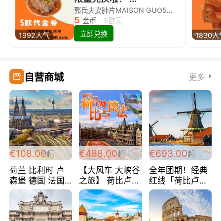
郭氏夫妻肺片MAISON GUO5欧代金券限量兑换啦！
5
金币
5欧元
立即兑换
1992人气
1830
自营商城
更多
€108.00
€488.00
€693.00
起
起
起
荷兰 比利时 卢
【大风车 大峡谷
全年团期！经典
森堡 德国 法国
之旅】 荷比卢德
红线「荷比卢德
超爽玩遍西欧 循
法 巴黎上下 经
法」七天循环 五
环线 全程四星宾
典五国四日游
国 仅售99欧/人/
馆 108欧/人/天
488欧/人
天！巴黎上下！