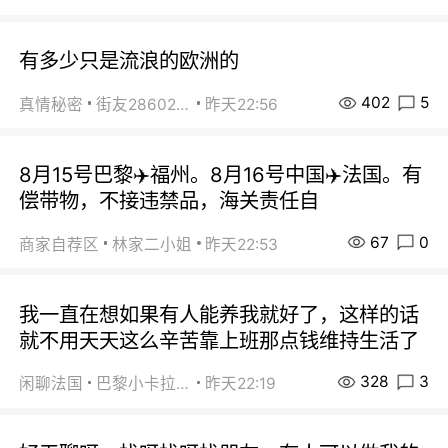
有多少只是流浪的欧洲的
402
5
真情秘密
街友28602925
昨天22:56
8月15号巴黎✈️福州。8月16号中国✈️法国。有
偿带物，不接违禁品，海关责任自
67
0
商家自荐区
林家二小姐
昨天22:53
我一直在想如果有人能养我就好了，这样的话
就不用天天这么辛苦靠上班那点钱维持生活了
328
3
闲聊法国
巴黎小卡拉咪
昨天22:19