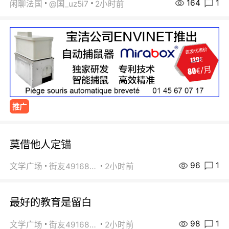
164
1
闲聊法国
@国_uz5i7
2小时前
推广
莫借他人定锚
96
1
文学广场
街友49168527
2小时前
最好的教育是留白
98
1
文学广场
街友49168527
2小时前