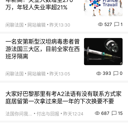
万，年轻人失业率超21%
527
1
闲聊法国
网站编辑
昨天13:30
一名安第斯型汉坦病毒患者曾
游法国三大区，目前全家在西
班牙隔离
393
0
闲聊法国
网站编辑
昨天13:05
大家好巴黎那里有考A2法语有没有联系方式家
庭居留第一次拿过来是一年的下次换要不要
687
15
法国你问我答
付出与回报
昨天12:24