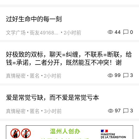
过好生命中的每一刻
44
0
文学广场
街友49168527
2小时前
好极致的双标，聊天=纠缠，不联系=断联，给
钱=承诺，二者分开，既然能互不冲突！谢
99
3
真情秘密
匿名
2小时前
爱是常觉亏缺，而不爱是常觉亏本
97
3
真情秘密
匿名
3小时前