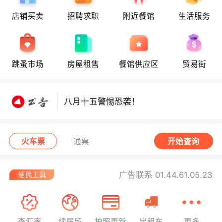
店铺买卖
招聘求职
附近餐馆
生活服务
八月十五警惕恐袭！
跳蚤市场
房屋租售
餐馆供应区
贸易街
八月十五警惕恐袭！
八月十五警惕恐袭！
火车票
通票
开始查询
广告联系 01.44.61.05.23
查汇率
续居留
护照更新
出租车
更多