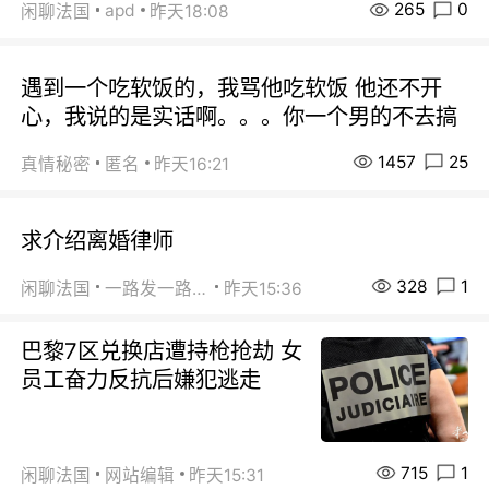
265
0
apd
闲聊法国
昨天18:08
遇到一个吃软饭的，我骂他吃软饭 他还不开
心，我说的是实话啊。。。你一个男的不去搞
1457
25
真情秘密
匿名
昨天16:21
求介绍离婚律师
328
1
闲聊法国
一路发一路发
昨天15:36
巴黎7区兑换店遭持枪抢劫 女
员工奋力反抗后嫌犯逃走
715
1
闲聊法国
网站编辑
昨天15:31