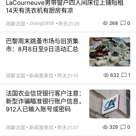
LaCourneuve男带窗户四人间床位上铺短租
14天有洗衣机有厨房有凉
268
0
zhang0958
闲聊法国
昨天21:25
巴黎周末跳蚤市场与旧货集
市：8月8日至9日活动汇总
632
1
闲聊法国
新闻我来找
昨天21:10
法国农业信贷银行客户注意：
新型诈骗瞄准银行账户信息，
912人已输入账号或密码
329
0
闲聊法国
新闻我来找
昨天21:07