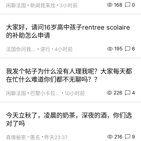
168
0
闲聊法国
新闻我来找
3小时前
大家好，请问16岁高中孩子rentree scolaire
的补助怎么申请
195
6
法国你问我答
逆行
4小时前
我发个帖子为什么没有人理我呢？大家每天都
在忙什么难道你们都不无聊吗？？
226
4
闲聊法国
巴黎小卡拉咪
10小时前
今天立秋了，凌晨的奶茶，深夜的酒，你们选
对了吗
216
9
真情秘密
匿名
昨天23:37