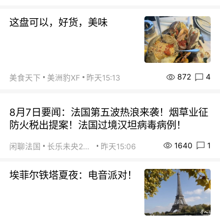
这盘可以，好货，美味
872
4
美食天下
美洲豹XF
昨天15:13
8月7日要闻：法国第五波热浪来袭！烟草业征
防火税出提案！法国过境汉坦病毒病例！
1640
1
闲聊法国
长乐未央2015
昨天15:06
埃菲尔铁塔夏夜：电音派对！