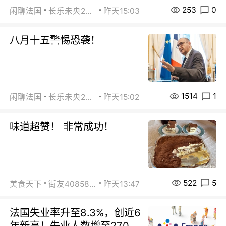
253
0
闲聊法国
长乐未央2015
昨天15:03
八月十五警惕恐袭！
1514
1
闲聊法国
长乐未央2015
昨天15:02
味道超赞！ 非常成功！
522
5
美食天下
街友40858442
昨天13:47
法国失业率升至8.3%，创近6
年新高！失业人数增至270