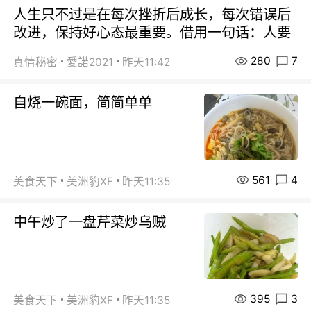
人生只不过是在每次挫折后成长，每次错误后
改进，保持好心态最重要。借用一句话：人要
280
7
真情秘密
愛諾2021
昨天11:42
自烧一碗面，简简单单
561
4
美食天下
美洲豹XF
昨天11:35
中午炒了一盘芹菜炒乌贼
395
3
美食天下
美洲豹XF
昨天11:35