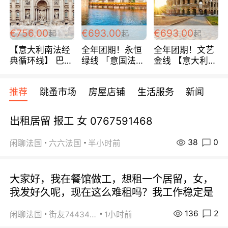
包拼房~
€756.00
€693.00
€693.00
起
起
起
【意大利南法经
全年团期！永恒
全年团期！文艺
典循环线】 巴黎
绿线 「意国法
金线 【意大利一
上下 所有日期铁
南」巴黎上下 去
地】 循环7日游
发！ 全程四星级
意大利 南法 99
全程693欧/人起
推荐
跳蚤市场
房屋店铺
生活服务
新闻
宾馆 108欧/天起
欧/天起 ~包拼房
每周铁发！
全程756欧/位
出租居留 报工 女 0767591468
38
0
闲聊法国
六六法国
半小时前
大家好，我在餐馆做工，想租一个居留，女，
我发好久呢，现在这么难租吗？我工作稳定是
136
2
闲聊法国
街友74434350
1小时前