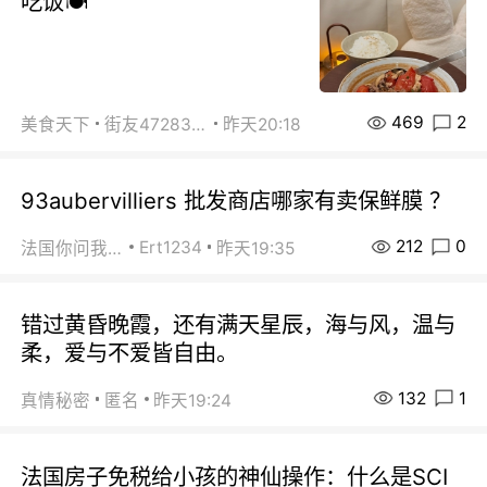
吃饭🍽️
469
2
美食天下
街友472838572
昨天20:18
93aubervilliers 批发商店哪家有卖保鲜膜 ？
212
0
Ert1234
法国你问我答
昨天19:35
错过黄昏晚霞，还有满天星辰，海与风，温与
柔，爱与不爱皆自由。
132
1
真情秘密
匿名
昨天19:24
法国房子免税给小孩的神仙操作：什么是SCI