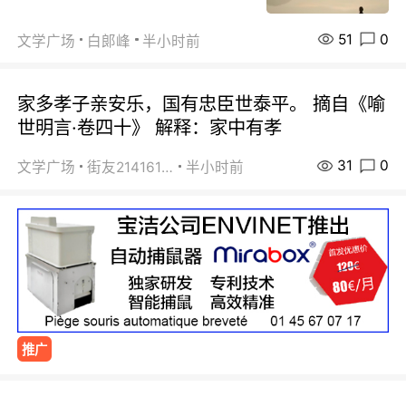
51
0
文学广场
白郞峰
半小时前
家多孝子亲安乐，国有忠臣世泰平。 摘自《喻
世明言·卷四十》 解释：家中有孝
31
0
文学广场
街友21416156
半小时前
推广