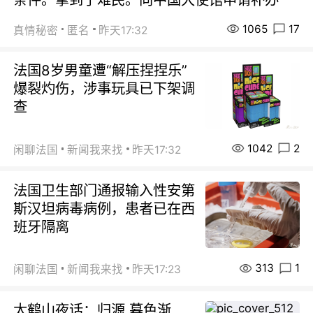
1065
17
真情秘密
匿名
昨天17:32
法国8岁男童遭“解压捏捏乐”
爆裂灼伤，涉事玩具已下架调
查
1042
2
闲聊法国
新闻我来找
昨天17:32
法国卫生部门通报输入性安第
斯汉坦病毒病例，患者已在西
班牙隔离
313
1
闲聊法国
新闻我来找
昨天17:23
太鹤山夜话：归源 暮色渐