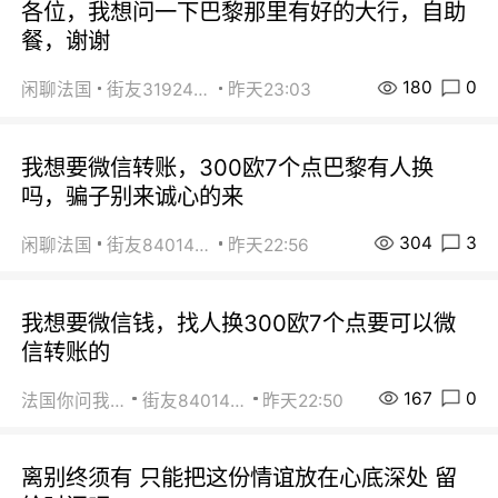
各位，我想问一下巴黎那里有好的大行，自助
餐，谢谢
180
0
闲聊法国
街友31924072
昨天23:03
我想要微信转账，300欧7个点巴黎有人换
吗，骗子别来诚心的来
304
3
闲聊法国
街友84014588
昨天22:56
我想要微信钱，找人换300欧7个点要可以微
信转账的
167
0
法国你问我答
街友84014588
昨天22:50
离别终须有 只能把这份情谊放在心底深处 留