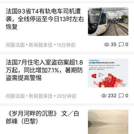
法国93省T4有轨电车司机遭
袭，全线停运至今日13时左右
恢复
35
0
闲聊法国
新闻我来找
15分钟前
法国7月住宅入室盗窃案超1.8
万起，同比增加7.1%，暑期防
盗需提高警惕
232
0
闲聊法国
新闻我来找
20分钟前
《岁月河畔的沉思》 文／白
郎峰（巴黎）