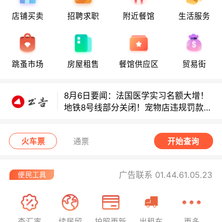
店铺买卖
招聘求职
附近餐馆
生活服务
8月6日要闻：法国医学实习名额大增！
地铁8号线部分关闭！宠物店违规罚款出
炉！
跳蚤市场
房屋租售
餐馆供应区
贸易街
巴黎地铁音乐家海选启动！
8月6日要闻：法国医学实习名额大增！
地铁8号线部分关闭！宠物店违规罚款出
炉！
巴黎地铁音乐家海选启动！
火车票
通票
开始查询
广告联系 01.44.61.05.23
查汇率
续居留
护照更新
出租车
更多