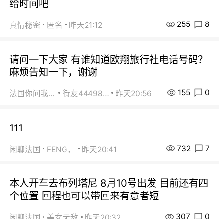
给时间吧
255
8
真情秘密
匿名
昨天21:12
请问一下大家 有谁知道欧翔旅行社电话号码？
麻烦告知一下，谢谢
155
0
法国你问我答
街友44498484
昨天20:56
111
732
7
闲聊法国
FENG，
昨天20:41
本人开车去布列塔尼 8月10号出发 目前还有四
个位置 回程也可以带回来有意者短
307
0
闲聊法国
美女无敌
昨天20:32