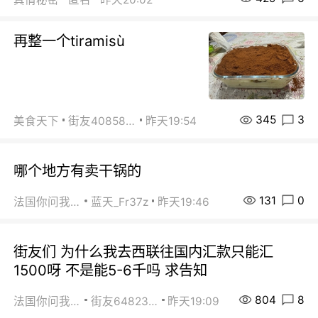
再整一个tiramisù
345
3
美食天下
街友40858442
昨天19:54
哪个地方有卖干锅的
131
0
法国你问我答
蓝天_Fr37z
昨天19:46
街友们 为什么我去西联往国内汇款只能汇
1500呀 不是能5-6千吗 求告知
804
8
法国你问我答
街友64823891
昨天19:09