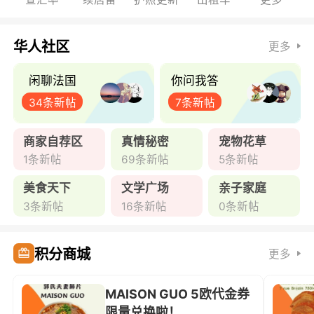
华人社区
更多
闲聊法国
你问我答
34条新帖
7条新帖
商家自荐区
真情秘密
宠物花草
1条新帖
69条新帖
5条新帖
美食天下
文学广场
亲子家庭
3条新帖
16条新帖
0条新帖
积分商城
更多
MAISON GUO 5欧代金券
限量兑换啦！ ...