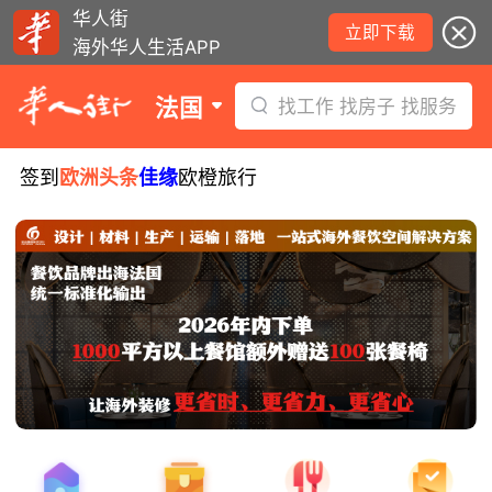
华人街
立即下载
海外华人生活APP
法国
找工作 找房子 找服务
签到
欧洲头条
佳缘
欧橙旅行