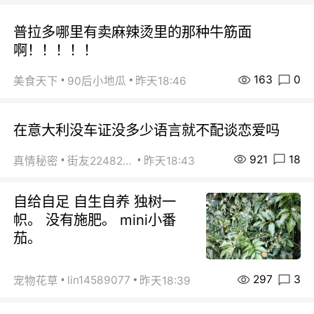
普拉多哪里有卖麻辣烫里的那种牛筋面
啊！！！！！
163
0
美食天下
90后小地瓜
昨天18:46
在意大利没车证没多少语言就不配谈恋爱吗
921
18
真情秘密
街友22482465
昨天18:43
自给自足 自生自养 独树一
帜。 没有施肥。 mini小番
茄。
297
3
lin14589077
宠物花草
昨天18:39