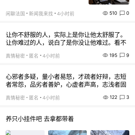
510
0
闲聊法国
新闻我来找
4小时前
让你不舒服的人，实际上是你让他太舒服了。
让你难过的人，说白了是你没让他难过。看不
195
9
真情秘密
匿名
4小时前
心邪者多疑，量小者易怒，才疏者好辩，志短
者常怨，品劣者善妒，心虚者声高，志浅者固
122
3
真情秘密
匿名
4小时前
养只小挂件吧 去拿都带着