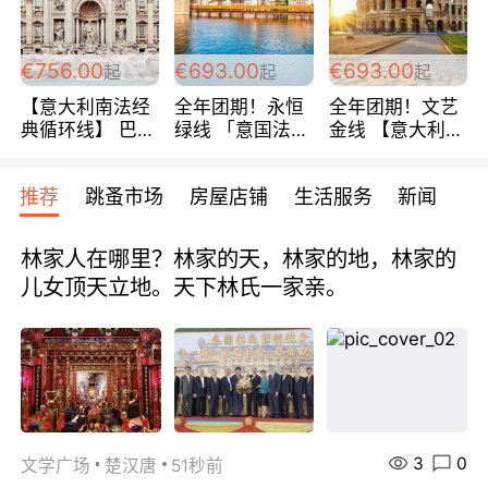
包拼房~
€756.00
€693.00
€693.00
起
起
起
【意大利南法经
全年团期！永恒
全年团期！文艺
典循环线】 巴黎
绿线 「意国法
金线 【意大利一
上下 所有日期铁
南」巴黎上下 去
地】 循环7日游
发！ 全程四星级
意大利 南法 99
全程693欧/人起
推荐
跳蚤市场
房屋店铺
生活服务
新闻
宾馆 108欧/天起
欧/天起 ~包拼房
每周铁发！
全程756欧/位
林家人在哪里？林家的天，林家的地，林家的
儿女顶天立地。天下林氏一家亲。
3
0
文学广场
楚汉唐
51秒前