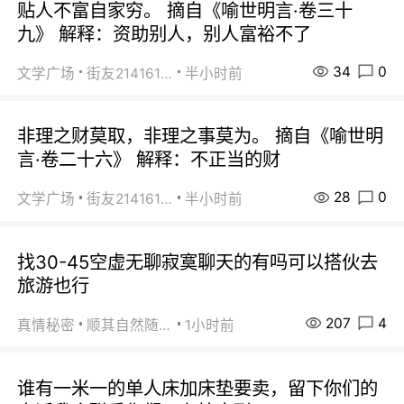
贴人不富自家穷。 摘自《喻世明言·卷三十
九》 解释：资助别人，别人富裕不了
34
0
文学广场
街友21416156
半小时前
非理之财莫取，非理之事莫为。 摘自《喻世明
言·卷二十六》 解释：不正当的财
28
0
文学广场
街友21416156
半小时前
找30-45空虚无聊寂寞聊天的有吗可以搭伙去
旅游也行
207
4
真情秘密
顺其自然随缘
1小时前
谁有一米一的单人床加床垫要卖，留下你们的