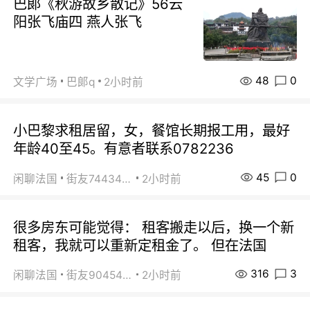
巴郞《秋游故乡散记》56云
阳张飞庙四 燕人张飞
48
0
文学广场
巴郞q
2小时前
小巴黎求租居留，女，餐馆长期报工用，最好
年龄40至45。有意者联系0782236
45
0
闲聊法国
街友74434350
2小时前
很多房东可能觉得： 租客搬走以后，换一个新
租客，我就可以重新定租金了。 但在法国
316
3
闲聊法国
街友90454511
2小时前