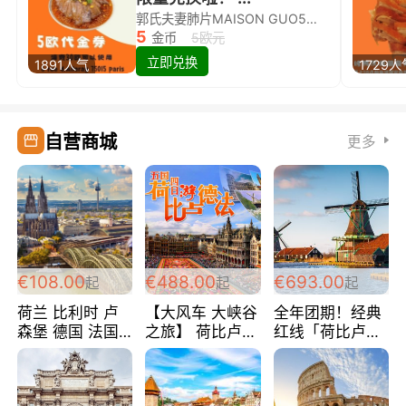
郭氏夫妻肺片MAISON GUO5欧代金券限量兑换啦！
5
金币
5欧元
立即兑换
1891人气
1729人
自营商城
更多
€108.00
€488.00
€693.00
起
起
起
荷兰 比利时 卢
【大风车 大峡谷
全年团期！经典
森堡 德国 法国
之旅】 荷比卢德
红线「荷比卢德
超爽玩遍西欧 循
法 巴黎上下 经
法」七天循环 五
环线 全程四星宾
典五国四日游
国 仅售99欧/人/
馆 108欧/人/天
488欧/人
天！巴黎上下！