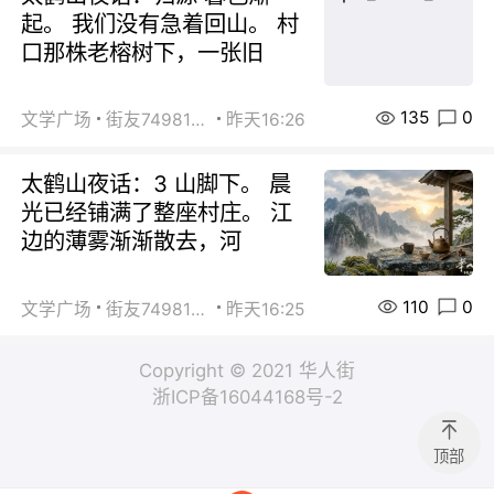
起。 我们没有急着回山。 村
口那株老榕树下，一张旧
135
0
文学广场
街友74981146
昨天16:26
太鹤山夜话：3 山脚下。 晨
光已经铺满了整座村庄。 江
边的薄雾渐渐散去，河
110
0
文学广场
街友74981146
昨天16:25
Copyright © 2021 华人街
浙ICP备16044168号-2
顶部