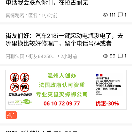
电话我会联系你们，在拉古耐无
111
1
真情秘密
匿名
1小时前
街友们好：汽车218i一键起动电瓶没电了，去
哪里换比较好修理厂，留个电话号码或者
99
1
闲聊法国
街友64250024
2小时前
推广