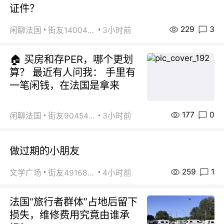
证件？
229
3
闲聊法国
街友14004820
3小时前
🏠 买房和存PER，哪个更划
算？ 最近有人问我： 手里有
一笔闲钱，在法国是拿来
177
0
闲聊法国
街友90454511
3小时前
做过期的小朋友
259
1
文学广场
街友49168527
4小时前
法国“旅行者群体”占地后留下
损失，维修费用究竟由谁承