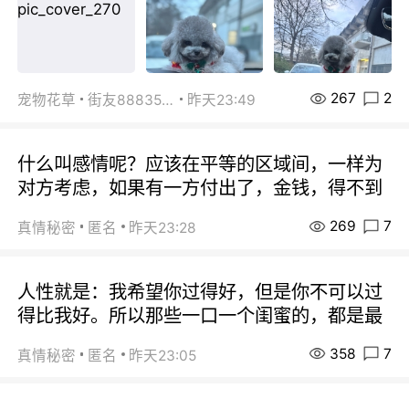
267
2
宠物花草
街友88835518
昨天23:49
什么叫感情呢？应该在平等的区域间，一样为
对方考虑，如果有一方付出了，金钱，得不到
269
7
真情秘密
匿名
昨天23:28
人性就是：我希望你过得好，但是你不可以过
得比我好。所以那些一口一个闺蜜的，都是最
358
7
真情秘密
匿名
昨天23:05