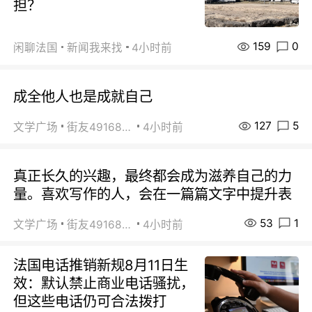
担？
159
0
闲聊法国
新闻我来找
4小时前
成全他人也是成就自己
127
5
文学广场
街友49168527
4小时前
真正长久的兴趣，最终都会成为滋养自己的力
量。喜欢写作的人，会在一篇篇文字中提升表
53
1
文学广场
街友49168527
4小时前
法国电话推销新规8月11日生
效：默认禁止商业电话骚扰，
但这些电话仍可合法拨打