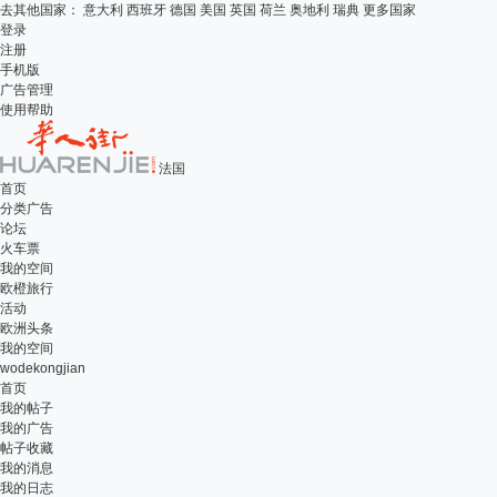
去其他国家：
意大利
西班牙
德国
美国
英国
荷兰
奥地利
瑞典
更多国家
登录
注册
手机版
广告管理
使用帮助
法国
首页
分类广告
论坛
火车票
我的空间
欧橙旅行
活动
欧洲头条
我的空间
wodekongjian
首页
我的帖子
我的广告
帖子收藏
我的消息
我的日志