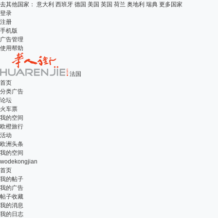
去其他国家：
意大利
西班牙
德国
美国
英国
荷兰
奥地利
瑞典
更多国家
登录
注册
手机版
广告管理
使用帮助
法国
首页
分类广告
论坛
火车票
我的空间
欧橙旅行
活动
欧洲头条
我的空间
wodekongjian
首页
我的帖子
我的广告
帖子收藏
我的消息
我的日志