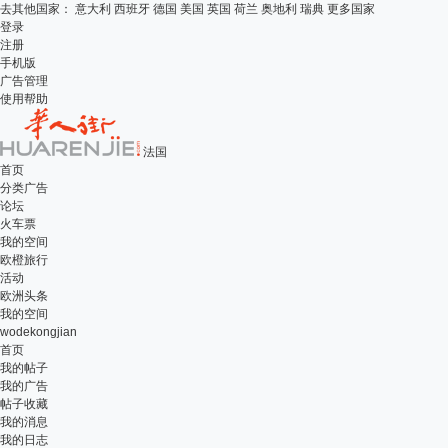
去其他国家：
意大利
西班牙
德国
美国
英国
荷兰
奥地利
瑞典
更多国家
登录
注册
手机版
广告管理
使用帮助
法国
首页
分类广告
论坛
火车票
我的空间
欧橙旅行
活动
欧洲头条
我的空间
wodekongjian
首页
我的帖子
我的广告
帖子收藏
我的消息
我的日志