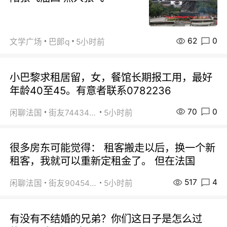
62
0
文学广场
巴郞q
5小时前
小巴黎求租居留，女，餐馆长期报工用，最好
年龄40至45。有意者联系0782236
70
0
闲聊法国
街友74434350
5小时前
很多房东可能觉得： 租客搬走以后，换一个新
租客，我就可以重新定租金了。 但在法国
517
4
闲聊法国
街友90454511
5小时前
有没有不结婚的兄弟？你们这日子是怎么过