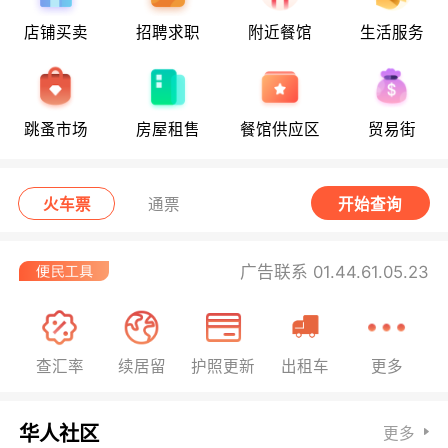
店铺买卖
招聘求职
附近餐馆
生活服务
跳蚤市场
房屋租售
餐馆供应区
贸易街
火车票
通票
开始查询
广告联系 01.44.61.05.23
查汇率
续居留
护照更新
出租车
更多
华人社区
更多