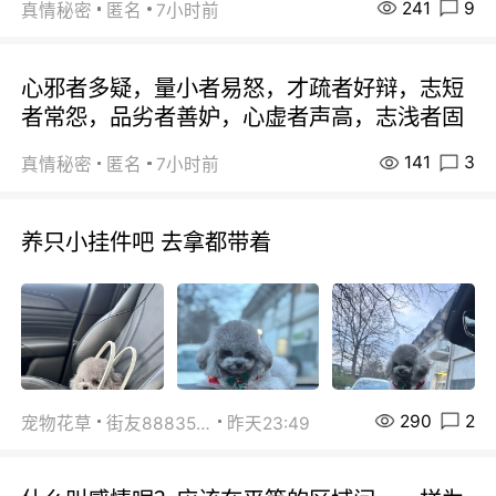
241
9
真情秘密
匿名
7小时前
心邪者多疑，量小者易怒，才疏者好辩，志短
者常怨，品劣者善妒，心虚者声高，志浅者固
141
3
真情秘密
匿名
7小时前
养只小挂件吧 去拿都带着
290
2
宠物花草
街友88835518
昨天23:49