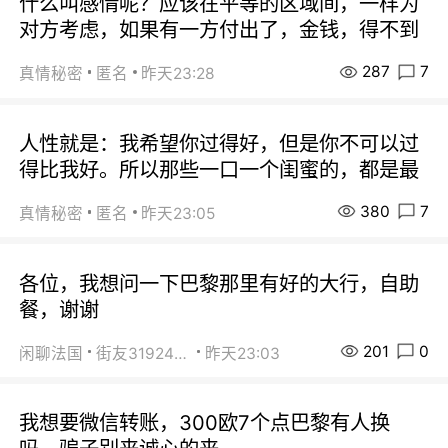
什么叫感情呢？应该在平等的区域间，一样为
对方考虑，如果有一方付出了，金钱，得不到
287
7
真情秘密
匿名
昨天23:28
人性就是：我希望你过得好，但是你不可以过
得比我好。所以那些一口一个闺蜜的，都是最
380
7
真情秘密
匿名
昨天23:05
各位，我想问一下巴黎那里有好的大行，自助
餐，谢谢
201
0
闲聊法国
街友31924072
昨天23:03
我想要微信转账，300欧7个点巴黎有人换