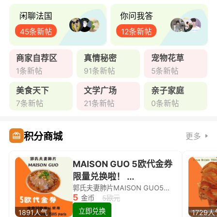
闲聊法国
你问我答
45条新帖
12条新帖
商家自荐区
真情秘密
宠物花草
1条新帖
91条新帖
5条新帖
美食天下
文学广场
亲子家庭
7条新帖
21条新帖
0条新帖
积分商城
更多
MAISON GUO 5欧代金券
限量兑换啦！ ...
郭氏夫妻肺片MAISON GUO5欧代金券限量兑换啦！
5
金币
5欧元
立即兑换
1891人气
1729人