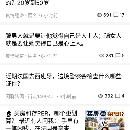
的？20岁到50岁
691
17
真情秘密
匿名
6小时前
骗男人就是要让他觉得自己是人上人；骗女人
就是要让她觉得自己是心上人。
231
5
真情秘密
匿名
6小时前
近期法国去西班牙，边境警察会检查什么哪些
证件？
332
4
闲聊法国
街友14004820
6小时前
🏠 买房和存PER，哪个更划
算？ 最近有人问我： 手里有
一笔闲钱，在法国是拿来