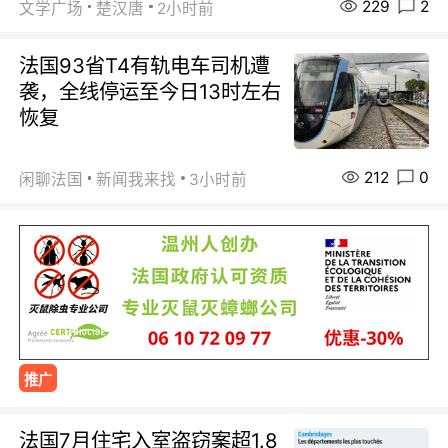
229
2
文学广场
楚汉唐
2小时前
法国93省T4有轨电车司机遭
袭，全线停运至今日13时左右
恢复
212
0
闲聊法国
新闻我来找
3小时前
推广
法国7月住宅入室盗窃案超1.8