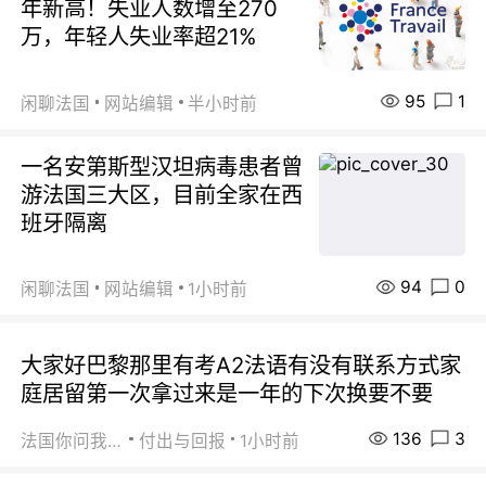
年新高！失业人数增至270
万，年轻人失业率超21%
95
1
闲聊法国
网站编辑
半小时前
一名安第斯型汉坦病毒患者曾
游法国三大区，目前全家在西
班牙隔离
94
0
闲聊法国
网站编辑
1小时前
大家好巴黎那里有考A2法语有没有联系方式家
庭居留第一次拿过来是一年的下次换要不要
136
3
法国你问我答
付出与回报
1小时前