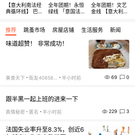
【意大利南法经
全年团期！永恒
全年团期！文艺
典循环线】 巴黎
绿线 「意国法
金线 【意大利一
上下 所有日期铁
南」巴黎上下 去
地】 循环7日游
发！ 全程四星级
意大利 南法 99
全程693欧/人起
推荐
跳蚤市场
房屋店铺
生活服务
新闻
宾馆 108欧/天起
欧/天起 ~包拼房
每周铁发！
全程756欧/位
味道超赞！ 非常成功！
69
0
美食天下
街友40858442
半小时前
跟半黑一起上班的进来一下
229
3
真情秘密
匿名
半小时前
法国失业率升至8.3%，创近6