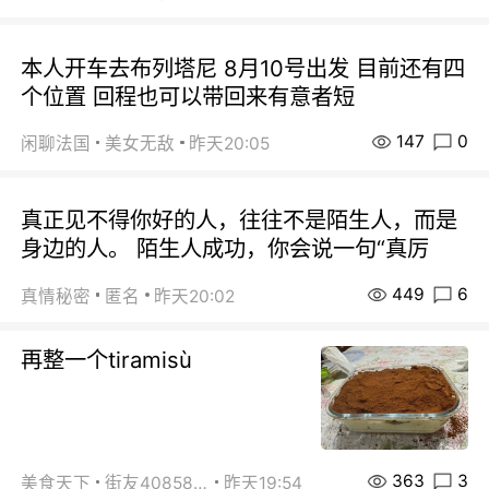
本人开车去布列塔尼 8月10号出发 目前还有四
个位置 回程也可以带回来有意者短
147
0
闲聊法国
美女无敌
昨天20:05
真正见不得你好的人，往往不是陌生人，而是
身边的人。 陌生人成功，你会说一句“真厉
449
6
真情秘密
匿名
昨天20:02
再整一个tiramisù
363
3
美食天下
街友40858442
昨天19:54