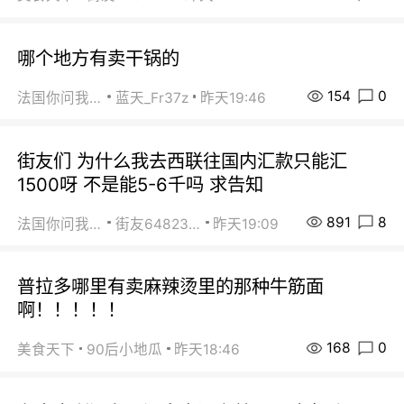
哪个地方有卖干锅的
154
0
法国你问我答
蓝天_Fr37z
昨天19:46
街友们 为什么我去西联往国内汇款只能汇
1500呀 不是能5-6千吗 求告知
891
8
法国你问我答
街友64823891
昨天19:09
普拉多哪里有卖麻辣烫里的那种牛筋面
啊！！！！！
168
0
美食天下
90后小地瓜
昨天18:46