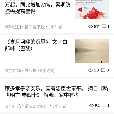
万起，同比增加7.1%，暑期防
盗需提高警惕
511
1
闲聊法国
新闻我来找
3小时前
《岁月河畔的沉思》 文／白
郎峰（巴黎）
90
0
文学广场
白郞峰
3小时前
家多孝子亲安乐，国有忠臣世泰平。 摘自《喻
世明言·卷四十》 解释：家中有孝
54
1
文学广场
街友21416156
3小时前