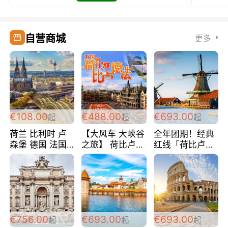
自营商城
更多
€108.00
€488.00
€693.00
起
起
起
荷兰 比利时 卢
【大风车 大峡谷
全年团期！经典
森堡 德国 法国
之旅】 荷比卢德
红线「荷比卢德
超爽玩遍西欧 循
法 巴黎上下 经
法」七天循环 五
环线 全程四星宾
典五国四日游
国 仅售99欧/人/
馆 108欧/人/天
488欧/人
天！巴黎上下！
包拼房~
€756.00
€693.00
€693.00
起
起
起