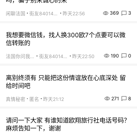
吗，骗子别来诚心的来
369
3
闲聊法国
街友84014588
昨天22:56
我想要微信钱，找人换300欧7个点要可以微
信转账的
190
0
法国你问我答
街友84014588
昨天22:50
离别终须有 只能把这份情谊放在心底深处 留
给时间吧
271
8
真情秘密
匿名
昨天21:12
请问一下大家 有谁知道欧翔旅行社电话号码？
麻烦告知一下，谢谢