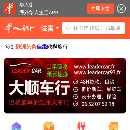
华人街
立即下载
海外华人生活APP
法国
找工作 找房子 找服务
签到
欧洲头条
佳缘
欧橙旅行