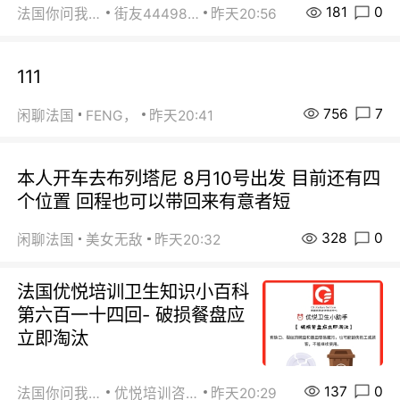
181
0
法国你问我答
街友44498484
昨天20:56
111
756
7
闲聊法国
FENG，
昨天20:41
本人开车去布列塔尼 8月10号出发 目前还有四
个位置 回程也可以带回来有意者短
328
0
闲聊法国
美女无敌
昨天20:32
法国优悦培训卫生知识小百科
第六百一十四回- 破损餐盘应
立即淘汰
137
0
法国你问我答
优悦培训咨询
昨天20:29