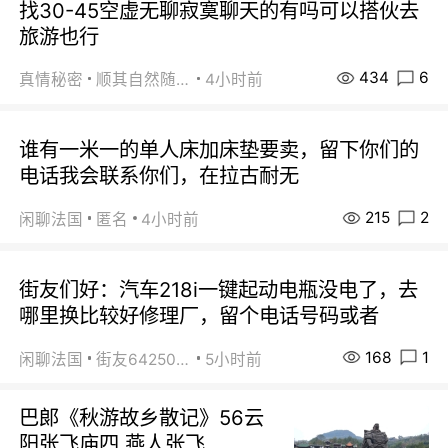
找30-45空虚无聊寂寞聊天的有吗可以搭伙去
旅游也行
434
6
真情秘密
顺其自然随缘
4小时前
谁有一米一的单人床加床垫要卖，留下你们的
电话我会联系你们，在拉古耐无
215
2
闲聊法国
匿名
4小时前
街友们好：汽车218i一键起动电瓶没电了，去
哪里换比较好修理厂，留个电话号码或者
168
1
闲聊法国
街友64250024
5小时前
巴郞《秋游故乡散记》56云
阳张飞庙四 燕人张飞