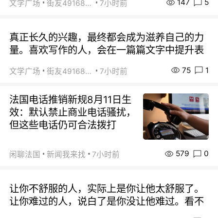
147
5
文学广场
街友49168527
7小时前
真正长久的兴趣，最终都会成为滋养自己的力
量。喜欢写作的人，会在一篇篇文字中提升表
75
1
文学广场
街友49168527
7小时前
法国电话推销新规8月11日生
效：默认禁止商业电话骚扰，
但这些电话仍可合法拨打
579
0
闲聊法国
新闻我来找
7小时前
让你不舒服的人，实际上是你让他太舒服了。
让你难过的人，说白了是你没让他难过。看不