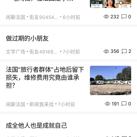
232
0
闲聊法国
街友90454511
6小时前
做过期的小朋友
356
2
文学广场
街友49168527
7小时前
法国“旅行者群体”占地后留下
损失，维修费用究竟由谁承
担？
191
0
闲聊法国
新闻我来找
7小时前
成全他人也是成就自己