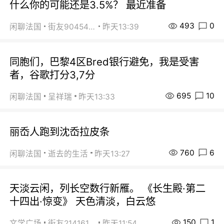
什么你的可能还是3.5%？ 最近准备
493
0
闲聊法国
街友90454511
昨天13:39
同胞们，巴黎4区Bred银行避免，我是受害
者，谷歌打分3,7分
695
10
闲聊法国
呈祥瑞
昨天13:33
丽岙人跑到沈岙拉皮条
760
6
闲聊法国
逝去的生活
昨天13:27
天淡云闲，列长空数行新雁。 《长生殿·第二
十四出·惊变》 天色清淡，白云悠
150
1
文学广场
街友21416156
昨天11:54