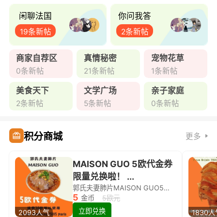
闲聊法国
你问我答
19条新帖
2条新帖
商家自荐区
真情秘密
宠物花草
0条新帖
21条新帖
1条新帖
美食天下
文学广场
亲子家庭
2条新帖
5条新帖
0条新帖
积分商城
更多
MAISON GUO 5欧代金券
限量兑换啦！ ...
郭氏夫妻肺片MAISON GUO5欧代金券限量兑换啦！
5
金币
5欧元
立即兑换
2093人气
1830