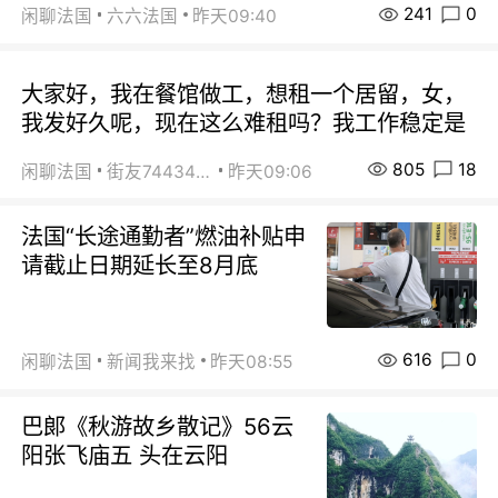
241
0
闲聊法国
六六法国
昨天09:40
大家好，我在餐馆做工，想租一个居留，女，
我发好久呢，现在这么难租吗？我工作稳定是
805
18
闲聊法国
街友74434350
昨天09:06
法国“长途通勤者”燃油补贴申
请截止日期延长至8月底
616
0
闲聊法国
新闻我来找
昨天08:55
巴郞《秋游故乡散记》56云
阳张飞庙五 头在云阳