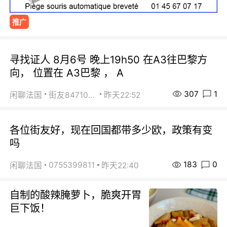
推广
寻找证人 8月6号 晚上19h50 在A3往巴黎方
向， 位置在 A3巴黎 ， A
307
1
闲聊法国
街友84710671
昨天22:52
各位街友好，现在回国都带多少欧，政策有变
吗
183
0
0755399811
闲聊法国
昨天22:40
自制的酸辣腌萝卜，脆爽开胃
巨下饭！