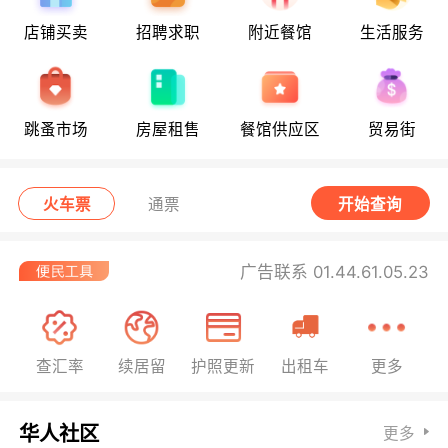
店铺买卖
招聘求职
附近餐馆
生活服务
跳蚤市场
房屋租售
餐馆供应区
贸易街
火车票
通票
开始查询
广告联系 01.44.61.05.23
查汇率
续居留
护照更新
出租车
更多
华人社区
更多