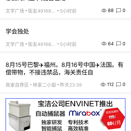
88
0
文学广场
街友49168527
5小时前
学会独处
64
0
文学广场
街友49168527
5小时前
8月15号巴黎✈️福州。8月16号中国✈️法国。有
偿带物，不接违禁品，海关责任自
112
0
商家自荐区
林家二小姐
昨天23:39