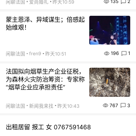
135
2
闲聊法国
爱尚婚礼
昨天10:59
蒙主恩泽、异域谋生；倍感起
始维艰！
196
1
fren9
闲聊法国
昨天10:51
法国拟向烟草生产企业征税，
为森林火灾防治筹资：专家称
“烟草企业应承担责任”
767
3
闲聊法国
新闻我来找
昨天10:43
出租居留 报工 女 0767591468