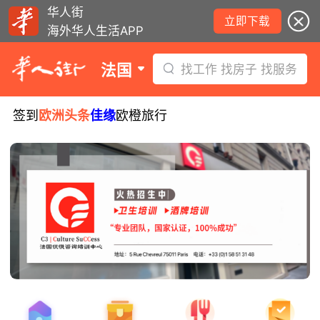
华人街
立即下载
海外华人生活APP
法国
找工作 找房子 找服务
签到
欧洲头条
佳缘
欧橙旅行