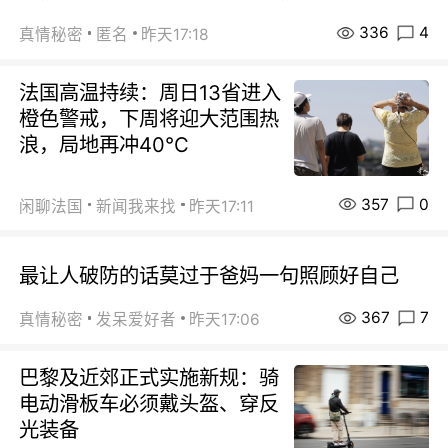
336
4
真情秘密
匿名
昨天17:18
法国高温持续：周日13省进入
橙色警戒，下周将迎大范围热
浪，局地再冲40℃
357
0
闲聊法国
新闻我来找
昨天17:11
最让人破防的话莫过于爸妈一句照顾好自己
367
7
真情秘密
发呆爱好者
昨天17:06
巴黎及近郊正式实施新规：骑
电动滑板车必须戴头盔、穿反
光装备