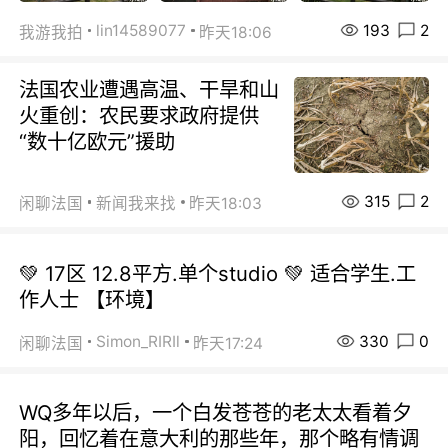
193
2
lin14589077
我游我拍
昨天18:06
法国农业遭遇高温、干旱和山
火重创：农民要求政府提供
“数十亿欧元”援助
315
2
闲聊法国
新闻我来找
昨天18:03
💚 17区 12.8平方.单个studio 💚 适合学生.工
作人士 【环境】
330
0
Simon_RIRIl
闲聊法国
昨天17:24
WQ多年以后，一个白发苍苍的老太太看着夕
阳，回忆着在意大利的那些年，那个略有情调