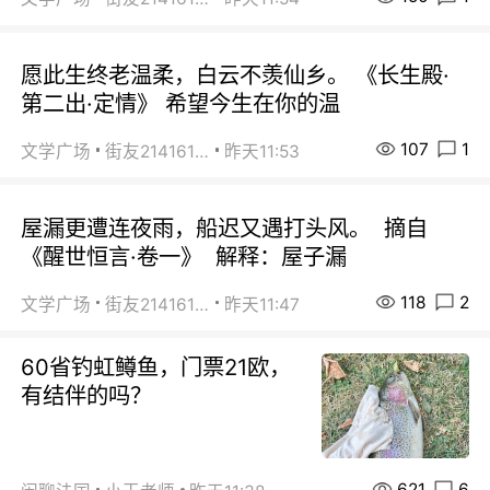
愿此生终老温柔，白云不羡仙乡。 《长生殿·
第二出·定情》 希望今生在你的温
107
1
文学广场
街友21416156
昨天11:53
屋漏更遭连夜雨，船迟又遇打头风。 摘自
《醒世恒言·卷一》 解释：屋子漏
118
2
文学广场
街友21416156
昨天11:47
60省钓虹鳟鱼，门票21欧，
有结伴的吗？
621
6