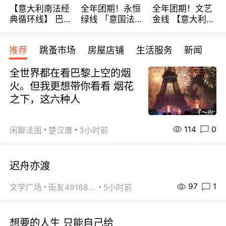
【意大利南法经
全年团期！永恒
全年团期！文艺
典循环线】 巴黎
绿线 「意国法
金线 【意大利一
上下 所有日期铁
南」巴黎上下 去
地】 循环7日游
发！ 全程四星级
意大利 南法 99
全程693欧/人起
推荐
跳蚤市场
房屋店铺
生活服务
新闻
宾馆 108欧/天起
欧/天起 ~包拼房
每周铁发！
全程756欧/位
全世界都在看巴黎上空的烟
火。但我更想带你看看 烟花
之下，这六种人
114
0
闲聊法国
楚汉唐
3小时前
迟舟亦渡
97
1
文学广场
街友49168527
5小时前
想要的人生 只能自己给