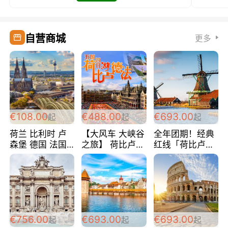
自营商城
更多
€108.00
€488.00
€693.00
起
起
起
荷兰 比利时 卢
【大风车 大峡谷
全年团期！经典
森堡 德国 法国
之旅】 荷比卢德
红线「荷比卢德
超爽玩遍西欧 循
法 巴黎上下 经
法」七天循环 五
环线 全程四星宾
典五国四日游
国 仅售99欧/人/
馆 108欧/人/天
488欧/人
天！巴黎上下！
包拼房~
€756.00
€693.00
€693.00
起
起
起