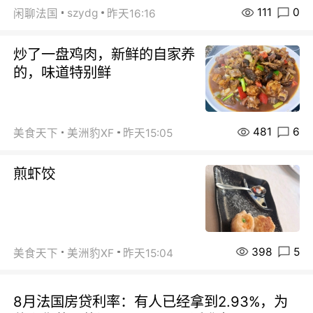
111
0
szydg
闲聊法国
昨天16:16
炒了一盘鸡肉，新鲜的自家养
的，味道特别鲜
481
6
美食天下
美洲豹XF
昨天15:05
煎虾饺
398
5
美食天下
美洲豹XF
昨天15:04
8月法国房贷利率：有人已经拿到2.93%，为