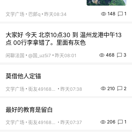
148
1
文学广场
巴郞q
昨天08:34
大家好 今天 北京10点30 到 温州龙港中午13
点 00行李拿错了。里面有灰色
468
3
闲聊法国
@国_uz5i7
昨天08:01
莫借他人定锚
210
2
文学广场
街友49168527
昨天07:38
最好的教育是留白
206
1
文学广场
街友49168527
昨天07:37