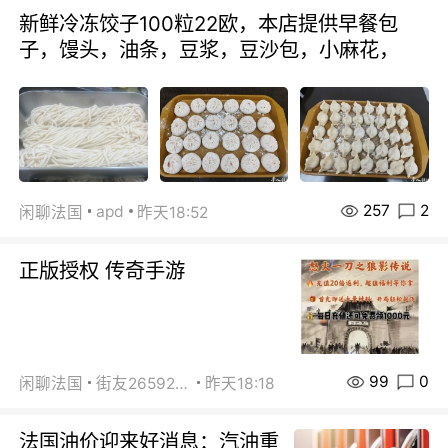
新鲜冷冻饺子100粒22欧，本店提供早餐包
子，馒头，油条，豆浆，豆沙包，小麻花，
257
2
apd
闲聊法国
昨天18:52
正版授权 传奇手游
99
0
闲聊法国
街友26592800
昨天18:18
法国油价迎来好消息：汽油重