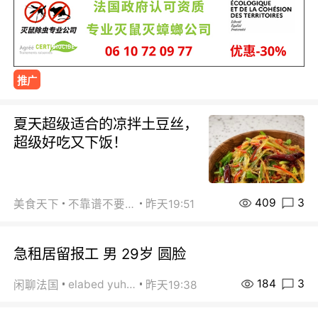
推广
夏天超级适合的凉拌土豆丝，
超级好吃又下饭！
409
3
美食天下
不靠谱不要联系
昨天19:51
急租居留报工 男 29岁 圆脸
184
3
elabed yuhua
闲聊法国
昨天19:38