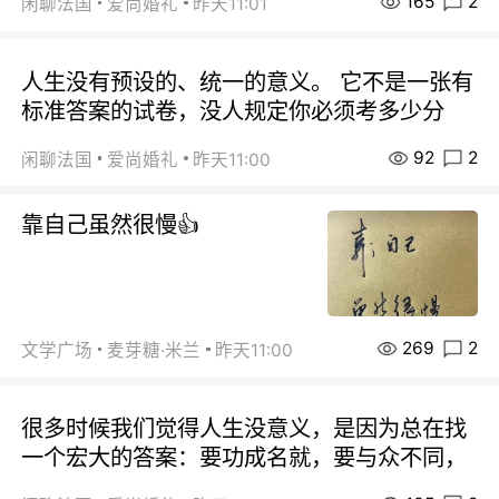
165
2
闲聊法国
爱尚婚礼
昨天11:01
人生没有预设的、统一的意义。 它不是一张有
标准答案的试卷，没人规定你必须考多少分
92
2
闲聊法国
爱尚婚礼
昨天11:00
靠自己虽然很慢👍
269
2
文学广场
麦芽糖·米兰
昨天11:00
很多时候我们觉得人生没意义，是因为总在找
一个宏大的答案：要功成名就，要与众不同，