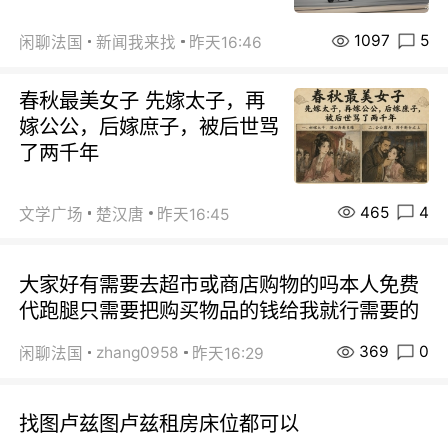
1097
5
闲聊法国
新闻我来找
昨天16:46
春秋最美女子 先嫁太子，再
嫁公公，后嫁庶子，被后世骂
了两千年
465
4
文学广场
楚汉唐
昨天16:45
大家好有需要去超市或商店购物的吗本人免费
代跑腿只需要把购买物品的钱给我就行需要的
369
0
zhang0958
闲聊法国
昨天16:29
找图卢兹图卢兹租房床位都可以