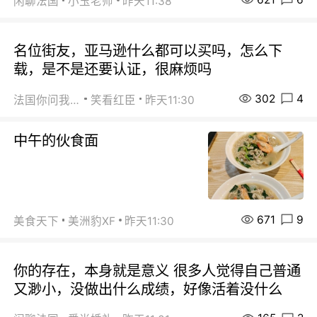
闲聊法国
小玉老师
昨天11:38
名位街友，亚马逊什么都可以买吗，怎么下
载，是不是还要认证，很麻烦吗
302
4
法国你问我答
笑看红臣
昨天11:30
中午的伙食面
671
9
美食天下
美洲豹XF
昨天11:30
你的存在，本身就是意义 很多人觉得自己普通
又渺小，没做出什么成绩，好像活着没什么