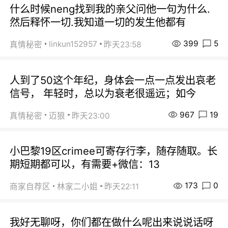
什么时候neng找到我的亲父问他一句为什么.
然后释怀一切.我知道一切的发生他都有
399
5
linkun152957
真情秘密
昨天23:58
人到了50这个年纪，身体会一点一点发出哀老
信号， 年轻时，总以为衰老很遥远；如今
967
19
真情秘密
迈狼
昨天23:00
小巴黎19区crimee可寄存行李，随存随取。长
期短期都可以，有需要+微信：13
173
0
商家自荐区
林家二小姐
昨天22:11
我好无聊呀，你们都在做什么呢出来说说话呀