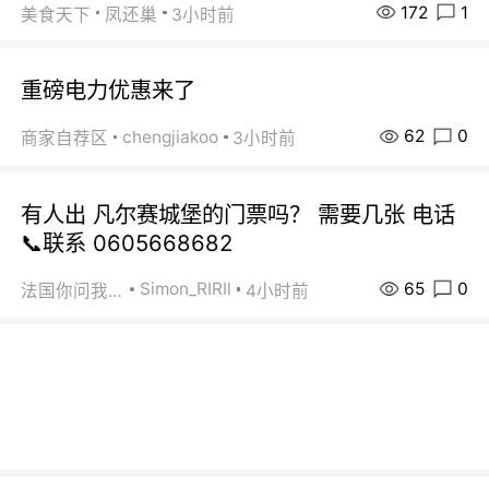
172
1
美食天下
凤还巢
3小时前
重磅电力优惠来了
62
0
chengjiakoo
商家自荐区
3小时前
有人出 凡尔赛城堡的门票吗？ 需要几张 电话
📞联系 0605668682
65
0
Simon_RIRIl
法国你问我答
4小时前