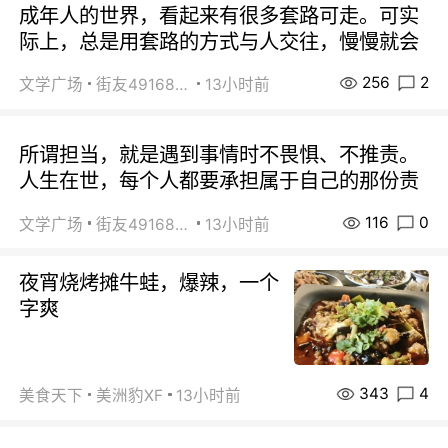
成年人的世界，看起来有很多套路可走。可实
际上，总是用套路的方式与人交往，慢慢就会
256
2
文学广场
街友49168527
13小时前
所谓担当，就是遇到事情时不畏惧、不推责。
人生在世，每个人都要承担属于自己的那份责
116
0
文学广场
街友49168527
13小时前
夜宵烧烤摊牛蛙，爆辣，一个
字爽
343
4
美食天下
美洲豹XF
13小时前