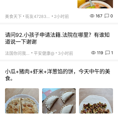
167
0
美食天下
街友472838572
2小时前
请问92.小孩子申请法籍.法院在哪里？有谁知
道说一下谢谢
119
1
法国你问我答
平安健康@
3小时前
小瓜+猪肉+虾米+洋葱馅的饼，今天中午的美
食。