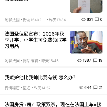
621
0
闲聊法国
街友15402223
昨天17:34
法国圣但尼宣布：2026年秋
季开学，小学生可免费领取学
习用品
1387
19
闲聊法国
网站编辑
昨天16:45
我嫉妒他比我帅比我有钱 怎么办？
644
21
真情秘密
匿名
昨天14:57
法国房贷+房产政策双杀，现在在法国上车=接