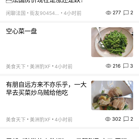
277
2
闲聊法国
街友90454511
4小时前
空心菜一盘
216
3
美食天下
美洲豹XF
4小时前
有朋自远方来不亦乐乎，一大
早去买菜炒乌贼给他吃
302
2
美食天下
美洲豹XF
4小时前