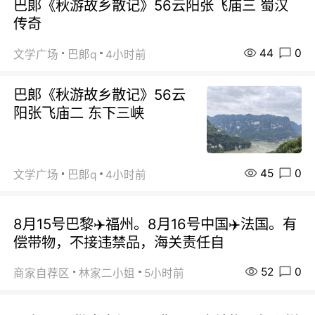
巴郞《秋游故乡散记》56云阳张飞庙三 蜀汉
传奇
44
0
文学广场
巴郞q
4小时前
巴郞《秋游故乡散记》56云
阳张飞庙二 东下三峡
45
0
文学广场
巴郞q
4小时前
8月15号巴黎✈️福州。8月16号中国✈️法国。有
偿带物，不接违禁品，海关责任自
52
0
商家自荐区
林家二小姐
5小时前