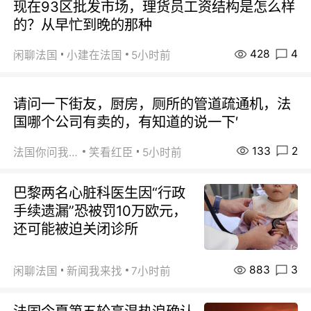
现在93区批发市场，理货员工资结构是怎么样
的？从早忙到晚的那种
428
4
闲聊法国
小建在法国
5小时前
请问一下街友，厨房，厕所的管道疏通机，法
国哪个公司有卖的，有知道的说一下′
133
2
法国你问我答
笑看红臣
5小时前
巴黎两名心脏科医生因“行政
手续遗漏”恐被罚10万欧元，
还可能被迫关闭诊所
883
3
闲聊法国
新闻我来找
7小时前