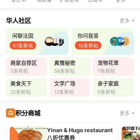
骗局！
华人社区
更多
闲聊法国
你问我答
61条新帖
18条新帖
商家自荐区
真情秘密
宠物花草
3条新帖
58条新帖
7条新帖
美食天下
文学广场
亲子家庭
22条新帖
12条新帖
0条新帖
积分商城
更多
Yinan & Hugo restaurant
八折优惠券