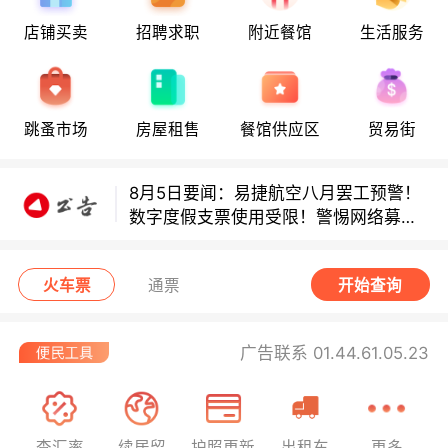
店铺买卖
招聘求职
附近餐馆
生活服务
8月6日要闻：法国医学实习名额大增！
跳蚤市场
房屋租售
餐馆供应区
贸易街
地铁8号线部分关闭！宠物店违规罚款出
炉！
8月5日要闻：易捷航空八月罢工预警！
数字度假支票使用受限！警惕网络募捐
骗局！
巴黎地铁音乐家海选启动！
火车票
通票
开始查询
8月6日要闻：法国医学实习名额大增！
地铁8号线部分关闭！宠物店违规罚款出
广告联系 01.44.61.05.23
炉！
8月5日要闻：易捷航空八月罢工预警！
数字度假支票使用受限！警惕网络募捐
查汇率
续居留
护照更新
出租车
更多