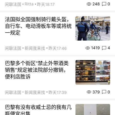
248
0
Ritta
闲聊法国
昨天18:17
法国拟全国强制骑行戴头盔，
自行车、电动滑板车等或将统
一规定
1419
4
闲聊法国
新闻我来找
昨天17:46
巴黎多个街区“禁止外带酒类
销售”规定被法院部分撤销，
便利店胜诉
379
0
闲聊法国
新闻我来找
昨天17:39
巴黎有没有收威士忌的我有几
瓶便宜出售