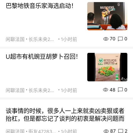
巴黎地铁音乐家海选启动！
70
0
闲聊法国
长乐未央2015
1小时前
U超市有机豌豆胡萝卜召回！
48
0
闲聊法国
长乐未央2015
1小时前
谈事情的时候，很多人一上来就卖凶卖狠或者
抬杠，但是都忘记了谈判的初衷是解决问题而
87
2
闲聊法国
街友472838572
1小时前