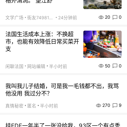
格外清润。 望江舒
20
0
文学广场
街友74981146
24分钟前
法国生活成本上涨：不换超
市，也能有效降低日常买菜开
支
50
0
闲聊法国
网站编辑
半小时前
我叫我儿子结婚，可是我一毛钱都不出，我骂
他没用 我过分不？
270
9
真情秘密
匿名
半小时前
挂EDF一年半了一张没给我，93区一个有点秃