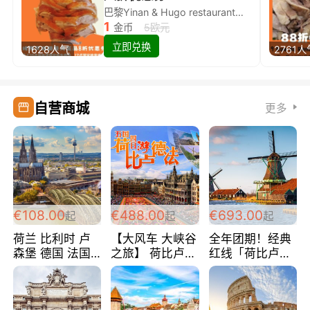
巴黎Yinan & Hugo restaurant除简餐类全场8折
1
金币
5欧元
立即兑换
1628人气
2761人
自营商城
更多
€108.00
€488.00
€693.00
起
起
起
荷兰 比利时 卢
【大风车 大峡谷
全年团期！经典
森堡 德国 法国
之旅】 荷比卢德
红线「荷比卢德
超爽玩遍西欧 循
法 巴黎上下 经
法」七天循环 五
环线 全程四星宾
典五国四日游
国 仅售99欧/人/
馆 108欧/人/天
488欧/人
天！巴黎上下！