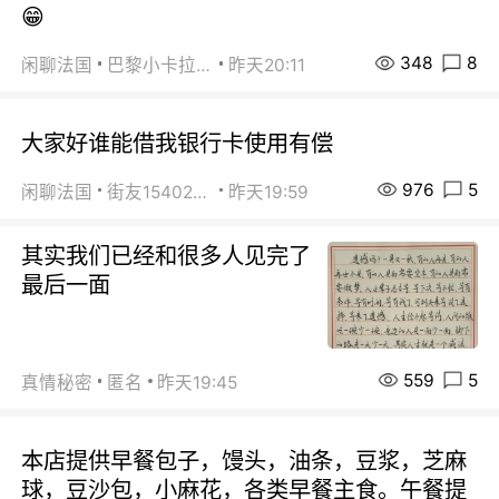
😁
348
8
闲聊法国
巴黎小卡拉咪
昨天20:11
大家好谁能借我银行卡使用有偿
976
5
闲聊法国
街友15402223
昨天19:59
其实我们已经和很多人见完了
最后一面
559
5
真情秘密
匿名
昨天19:45
本店提供早餐包子，馒头，油条，豆浆，芝麻
球，豆沙包，小麻花，各类早餐主食。午餐提