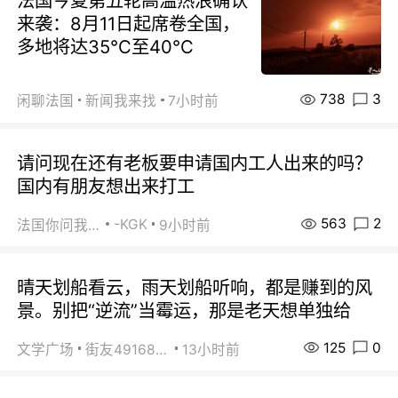
法国今夏第五轮高温热浪确认
来袭：8月11日起席卷全国，
多地将达35℃至40℃
738
3
闲聊法国
新闻我来找
7小时前
请问现在还有老板要申请国内工人出来的吗？
国内有朋友想出来打工
563
2
-KGK
法国你问我答
9小时前
晴天划船看云，雨天划船听响，都是赚到的风
景。别把“逆流”当霉运，那是老天想单独给
125
0
文学广场
街友49168527
13小时前