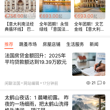
包拼房~
€756.00
€693.00
€693.00
起
起
起
【意大利南法经
全年团期！永恒
全年团期！文艺
典循环线】 巴黎
绿线 「意国法
金线 【意大利一
上下 所有日期铁
南」巴黎上下 去
地】 循环7日游
发！ 全程四星级
意大利 南法 99
全程693欧/人起
推荐
跳蚤市场
房屋店铺
生活服务
新闻
宾馆 108欧/天起
欧/天起 ~包拼房
每周铁发！
全程756欧/位
法国房贷金额回升：2025年
平均贷款额达到19.39万欧元
21
0
闲聊法国
网站编辑
17分钟前
太鹤山夜话：1 晨曦初露。 昨
夜的一场细雨，把太鹤山洗得