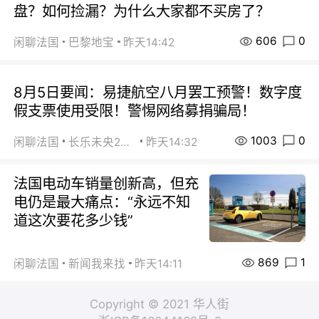
盘？如何捡漏？为什么大家都不买房了？
606
0
闲聊法国
巴黎地宝
昨天14:42
8月5日要闻：易捷航空八月罢工预警！数字度
假支票使用受限！警惕网络募捐骗局！
1003
0
闲聊法国
长乐未央2015
昨天14:32
法国电动车销量创新高，但充
电仍是最大痛点：“永远不知
道这次要花多少钱”
869
1
闲聊法国
新闻我来找
昨天14:11
Copyright © 2021 华人街