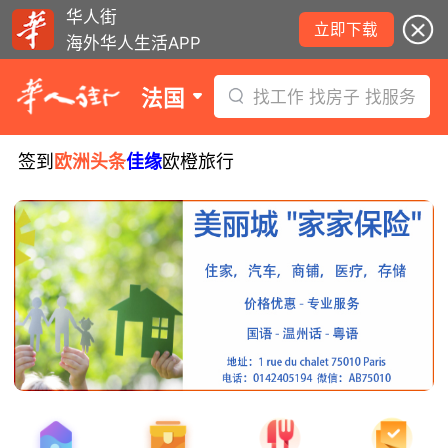
华人街
立即下载
海外华人生活APP
法国
找工作 找房子 找服务
签到
欧洲头条
佳缘
欧橙旅行