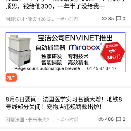
顶男，钱给他300，一年半了没给我一
85
0
闲聊法国
街友42612092
半小时前
推广
8月6日要闻：法国医学实习名额大增！地铁8
号线部分关闭！宠物店违规罚款出炉！
400
0
闲聊法国
长乐未央2015
半小时前