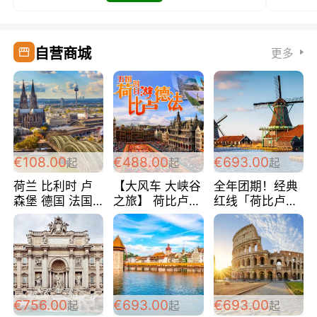
自营商城
更多
€108.00
€488.00
€693.00
起
起
起
荷兰 比利时 卢
【大风车 大峡谷
全年团期！经典
森堡 德国 法国
之旅】 荷比卢德
红线「荷比卢德
超爽玩遍西欧 循
法 巴黎上下 经
法」七天循环 五
环线 全程四星宾
典五国四日游
国 仅售99欧/人/
馆 108欧/人/天
488欧/人
天！巴黎上下！
包拼房~
€756.00
€693.00
€693.00
起
起
起