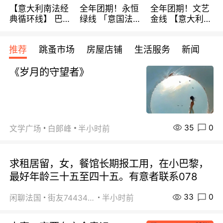
【意大利南法经
全年团期！永恒
全年团期！文艺
典循环线】 巴黎
绿线 「意国法
金线 【意大利一
上下 所有日期铁
南」巴黎上下 去
地】 循环7日游
发！ 全程四星级
意大利 南法 99
全程693欧/人起
推荐
跳蚤市场
房屋店铺
生活服务
新闻
宾馆 108欧/天起
欧/天起 ~包拼房
每周铁发！
全程756欧/位
《岁月的守望者》
35
0
文学广场
白郞峰
半小时前
求租居留，女，餐馆长期报工用，在小巴黎，
最好年龄三十五至四十五。有意者联系078
33
0
闲聊法国
街友74434350
半小时前