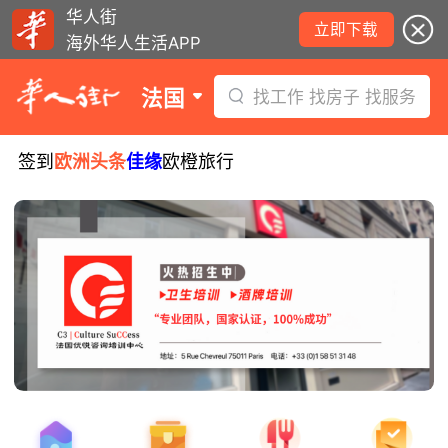
华人街
立即下载
海外华人生活APP
法国
找工作 找房子 找服务
签到
欧洲头条
佳缘
欧橙旅行