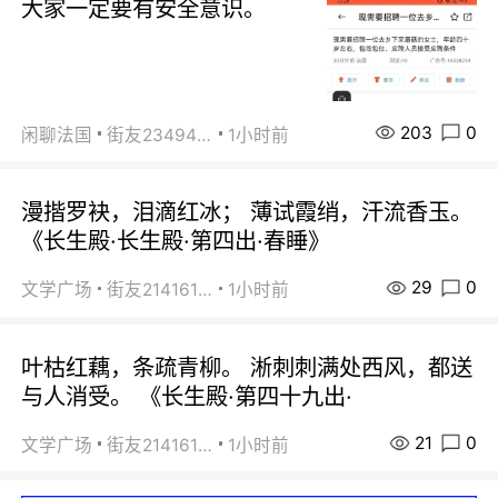
大家一定要有安全意识。
203
0
闲聊法国
街友23494008
1小时前
漫揩罗袂，泪滴红冰； 薄试霞绡，汗流香玉。
《长生殿·长生殿·第四出·春睡》
29
0
文学广场
街友21416156
1小时前
叶枯红藕，条疏青柳。 淅刺刺满处西风，都送
与人消受。 《长生殿·第四十九出·
21
0
文学广场
街友21416156
1小时前