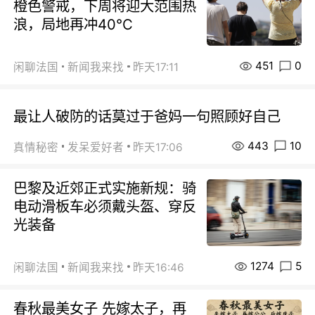
橙色警戒，下周将迎大范围热
浪，局地再冲40℃
451
0
闲聊法国
新闻我来找
昨天17:11
最让人破防的话莫过于爸妈一句照顾好自己
443
10
真情秘密
发呆爱好者
昨天17:06
巴黎及近郊正式实施新规：骑
电动滑板车必须戴头盔、穿反
光装备
1274
5
闲聊法国
新闻我来找
昨天16:46
春秋最美女子 先嫁太子，再