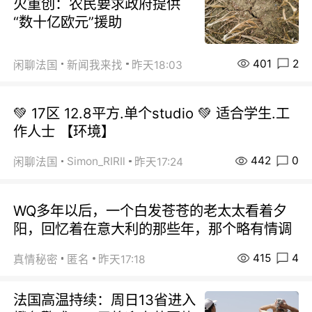
火重创：农民要求政府提供
“数十亿欧元”援助
401
2
闲聊法国
新闻我来找
昨天18:03
💚 17区 12.8平方.单个studio 💚 适合学生.工
作人士 【环境】
442
0
Simon_RIRIl
闲聊法国
昨天17:24
WQ多年以后，一个白发苍苍的老太太看着夕
阳，回忆着在意大利的那些年，那个略有情调
415
4
真情秘密
匿名
昨天17:18
法国高温持续：周日13省进入