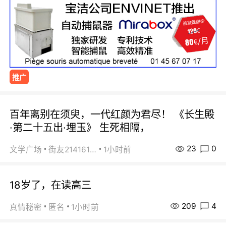
推广
百年离别在须臾，一代红颜为君尽！ 《长生殿
·第二十五出·埋玉》 生死相隔，
23
0
文学广场
街友21416156
1小时前
18岁了，在读高三
209
4
真情秘密
匿名
1小时前