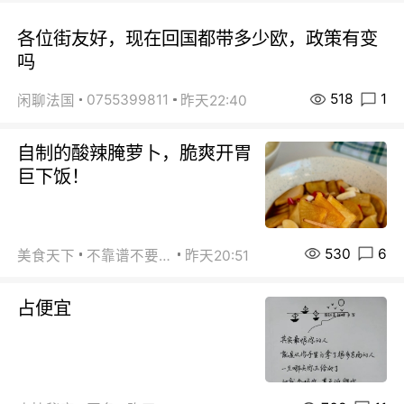
各位街友好，现在回国都带多少欧，政策有变
吗
518
1
0755399811
闲聊法国
昨天22:40
自制的酸辣腌萝卜，脆爽开胃
巨下饭！
530
6
美食天下
不靠谱不要联系
昨天20:51
占便宜