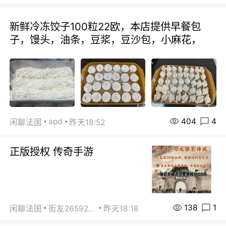
新鲜冷冻饺子100粒22欧，本店提供早餐包
子，馒头，油条，豆浆，豆沙包，小麻花，
404
4
apd
闲聊法国
昨天18:52
正版授权 传奇手游
138
1
闲聊法国
街友26592800
昨天18:18