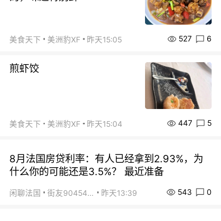
527
6
美食天下
美洲豹XF
昨天15:05
煎虾饺
447
5
美食天下
美洲豹XF
昨天15:04
8月法国房贷利率：有人已经拿到2.93%，为
什么你的可能还是3.5%？ 最近准备
543
0
闲聊法国
街友90454511
昨天13:39