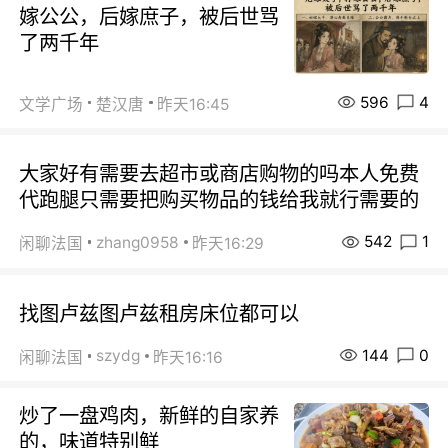
嫁公公，后嫁庶子，被后世骂
了两千年
596
4
文学广场
楚汉唐
昨天16:45
大家好有需要去超市或商店购物的吗本人免费
代跑腿只需要把购买物品的钱给我就行需要的
542
1
zhang0958
闲聊法国
昨天16:29
找图卢兹图卢兹租房床位都可以
144
0
szydg
闲聊法国
昨天16:16
炒了一盘鸡肉，新鲜的自家养
的，味道特别鲜