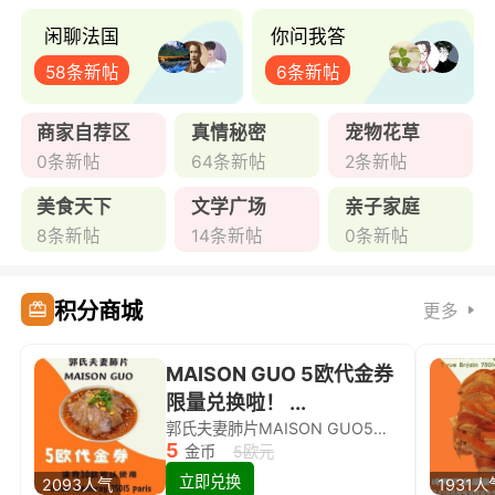
闲聊法国
你问我答
58条新帖
6条新帖
商家自荐区
真情秘密
宠物花草
0条新帖
64条新帖
2条新帖
美食天下
文学广场
亲子家庭
8条新帖
14条新帖
0条新帖
积分商城
更多
MAISON GUO 5欧代金券
限量兑换啦！ ...
郭氏夫妻肺片MAISON GUO5欧代金券限量兑换啦！
5
金币
5欧元
立即兑换
2093人气
1931人