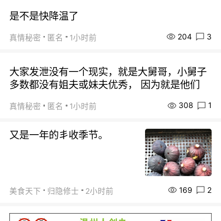
是不是快降温了
204
3
真情秘密
匿名
1小时前
大家发泄没有一个现实，就是大舅哥，小舅子
多数都没有姐夫或妹夫优秀， 因为就是他们
308
1
真情秘密
匿名
1小时前
又是一年的丯收季节。
169
2
美食天下
归隐修士
2小时前