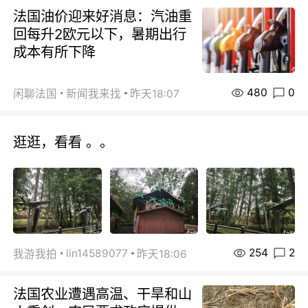
法国油价迎来好消息：汽油重
回每升2欧元以下，暑期出行
成本有所下降
480
0
闲聊法国
新闻我来找
昨天18:07
逛逛，看看 。。
254
2
lin14589077
我游我拍
昨天18:06
法国农业遭遇高温、干旱和山