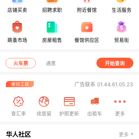
店铺买卖
招聘求职
附近餐馆
生活服务
跳蚤市场
房屋租售
餐馆供应区
贸易街
火车票
通票
开始查询
广告联系 01.44.61.05.23
查汇率
续居留
护照更新
出租车
更多
华人社区
更多