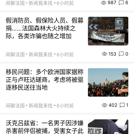
987
6
闲聊法国
新闻我来找
6小时前
假消防员、假保险人员、假募
捐……法国森林大火持续之
际，各类诈骗也随之增加
153
0
闲聊法国
新闻我来找
6小时前
移民问题：多个欧洲国家据称
正与卢旺达磋商，考虑将被驱
逐移民送往当地
402
1
闲聊法国
新闻我来找
6小时前
沃克吕兹省：一名男子因涉嫌
杀害前伴侣被捕，受害女子此