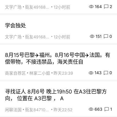
164
2
文学广场
街友49168527
12小时前
学会独处
151
0
文学广场
街友49168527
12小时前
8月15号巴黎✈️福州。8月16号中国✈️法国。有
偿带物，不接违禁品，海关责任自
143
0
商家自荐区
林家二小姐
昨天23:39
寻找证人 8月6号 晚上19h50 在A3往巴黎方
向， 位置在 A3巴黎 ， A
663
1
闲聊法国
街友84710671
昨天22:52