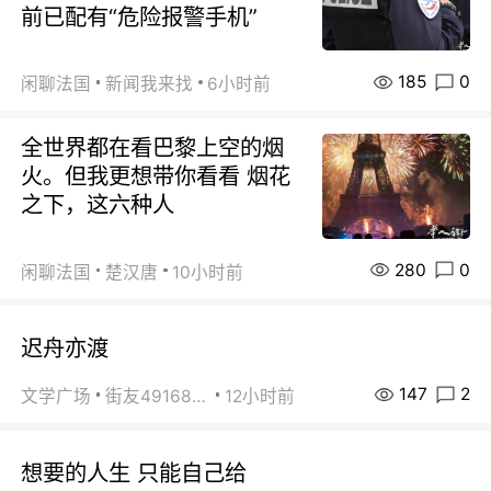
前已配有“危险报警手机”
185
0
闲聊法国
新闻我来找
6小时前
全世界都在看巴黎上空的烟
火。但我更想带你看看 烟花
之下，这六种人
280
0
闲聊法国
楚汉唐
10小时前
迟舟亦渡
147
2
文学广场
街友49168527
12小时前
想要的人生 只能自己给