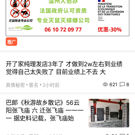
推广
开了家纯理发店3年了 才做到2w左右到业绩
觉得自己太失败了 目前业绩上不去 大
621
8
真情秘密
匿名
2小时前
巴郞《秋游故乡散记》56云
阳张飞庙 六 迁张飞庙 一一一
一 据史料记载，张飞庙始