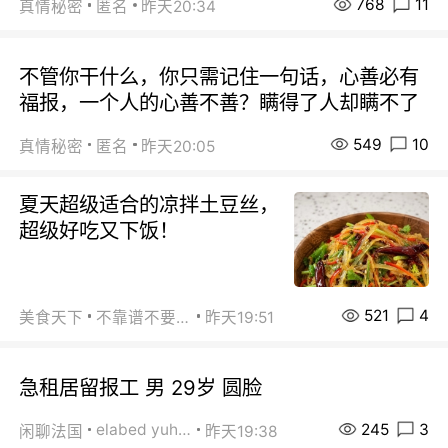
768
11
真情秘密
匿名
昨天20:34
不管你干什么，你只需记住一句话，心善必有
福报，一个人的心善不善？瞒得了人却瞒不了
549
10
真情秘密
匿名
昨天20:05
夏天超级适合的凉拌土豆丝，
超级好吃又下饭！
521
4
美食天下
不靠谱不要联系
昨天19:51
急租居留报工 男 29岁 圆脸
245
3
elabed yuhua
闲聊法国
昨天19:38