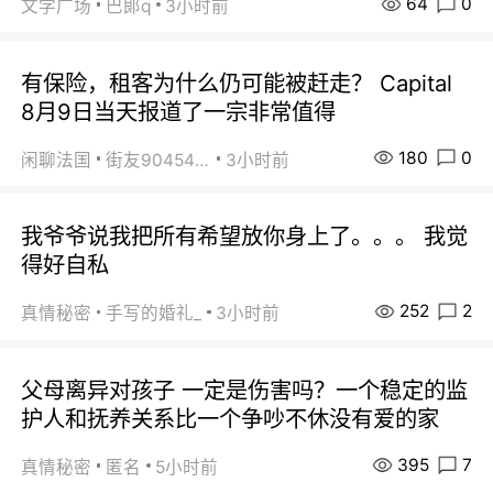
64
0
文学广场
巴郞q
3小时前
有保险，租客为什么仍可能被赶走？ Capital
8月9日当天报道了一宗非常值得
180
0
闲聊法国
街友90454511
3小时前
我爷爷说我把所有希望放你身上了。。。 我觉
得好自私
252
2
真情秘密
手写的婚礼_
3小时前
父母离异对孩子 一定是伤害吗？一个稳定的监
护人和抚养关系比一个争吵不休没有爱的家
395
7
真情秘密
匿名
5小时前