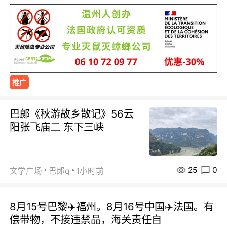
推广
巴郞《秋游故乡散记》56云
阳张飞庙二 东下三峡
25
0
文学广场
巴郞q
1小时前
8月15号巴黎✈️福州。8月16号中国✈️法国。有
偿带物，不接违禁品，海关责任自