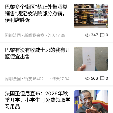
巴黎多个街区“禁止外带酒类
销售”规定被法院部分撤销，
便利店胜诉
347
0
闲聊法国
新闻我来找
昨天17:39
巴黎有没有收威士忌的我有几
瓶便宜出售
566
0
闲聊法国
街友15402223
昨天17:34
法国圣但尼宣布：2026年秋
季开学，小学生可免费领取学
习用品