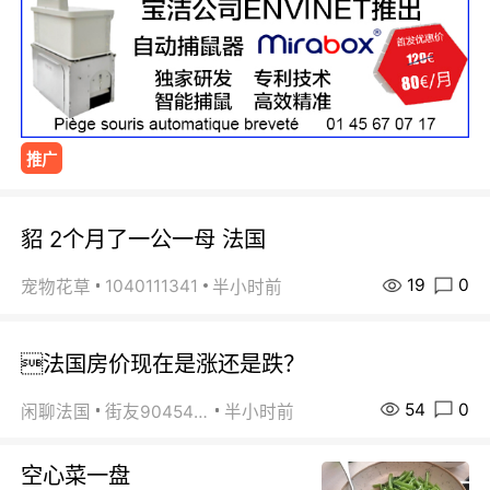
推广
貂 2个月了一公一母 法国
19
0
1040111341
宠物花草
半小时前
法国房价现在是涨还是跌？
54
0
闲聊法国
街友90454511
半小时前
空心菜一盘