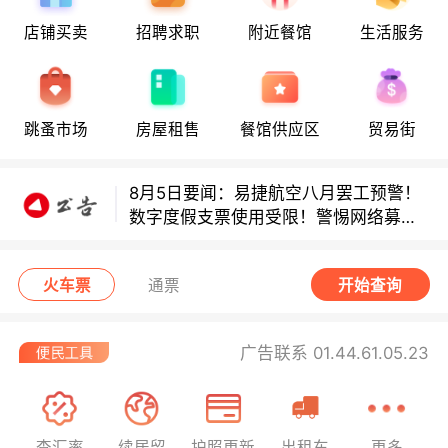
店铺买卖
招聘求职
附近餐馆
生活服务
8月5日要闻：易捷航空八月罢工预警！
跳蚤市场
房屋租售
餐馆供应区
贸易街
数字度假支票使用受限！警惕网络募捐
骗局！
8月5日要闻：易捷航空八月罢工预警！
数字度假支票使用受限！警惕网络募捐
骗局！
8月5日要闻：易捷航空八月罢工预警！
数字度假支票使用受限！警惕网络募捐
火车票
通票
开始查询
骗局！
广告联系 01.44.61.05.23
查汇率
续居留
护照更新
出租车
更多