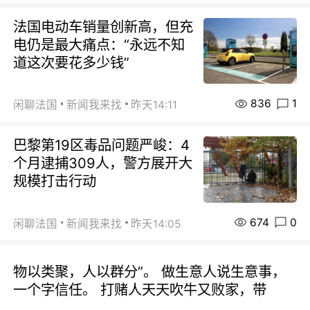
法国电动车销量创新高，但充
电仍是最大痛点：“永远不知
道这次要花多少钱”
836
1
闲聊法国
新闻我来找
昨天14:11
巴黎第19区毒品问题严峻：4
个月逮捕309人，警方展开大
规模打击行动
674
0
闲聊法国
新闻我来找
昨天14:05
物以类聚，人以群分”。 做生意人说生意事，
一个字信任。 打赌人天天吹牛又败家，带