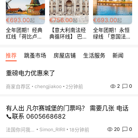
€693.00
€756.00
€693.00
起
起
起
全年团期！经典
【意大利南法经
全年团期！永恒
红线「荷比卢德
典循环线】 巴黎
绿线 「意国法
法」七天循环 五
上下 所有日期铁
南」巴黎上下 去
国 仅售99欧/人/
发！ 全程四星级
意大利 南法 99
推荐
跳蚤市场
房屋店铺
生活服务
新闻
天！巴黎上下！
宾馆 108欧/天起
欧/天起 ~包拼房
包拼房~
全程756欧/位
重磅电力优惠来了
2
0
chengjiakoo
商家自荐区
2分钟前
有人出 凡尔赛城堡的门票吗？ 需要几张 电话
📞联系 0605668682
20
0
Simon_RIRIl
法国你问我答
18分钟前