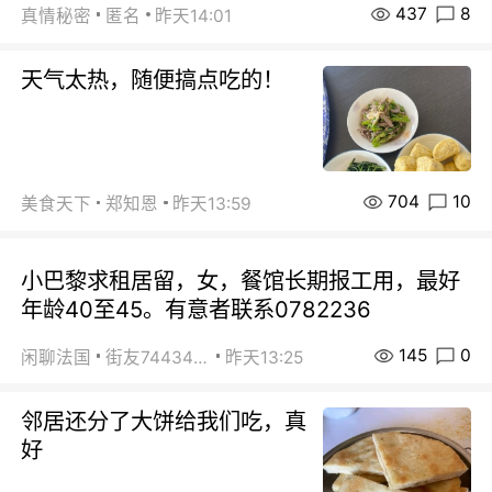
437
8
真情秘密
匿名
昨天14:01
天气太热，随便搞点吃的！
704
10
美食天下
郑知恩
昨天13:59
小巴黎求租居留，女，餐馆长期报工用，最好
年龄40至45。有意者联系0782236
145
0
闲聊法国
街友74434350
昨天13:25
邻居还分了大饼给我们吃，真
好