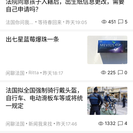
法院同意孩子入籍后，出生纸信息更改，需要
自己申请吗？
451
5
法国你问我答
等待春回来
昨天19:05
出七星蓝莓爆珠一条
225
0
Ritta
闲聊法国
昨天18:17
法国拟全国强制骑行戴头盔，
自行车、电动滑板车等或将统
一规定
1332
4
闲聊法国
新闻我来找
昨天17:46