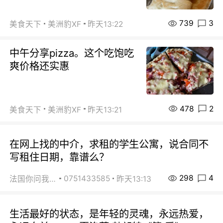
739
3
美食天下
美洲豹XF
昨天13:22
中午分享pizza。这个吃饱吃
爽价格还实惠
478
2
美食天下
美洲豹XF
昨天13:21
在网上找的中介，求租的学生公寓，说合同不
写租住日期，靠谱么？
298
4
0751433585
法国你问我答
昨天13:13
生活最好的状态，是年轻的灵魂，永远热爱，