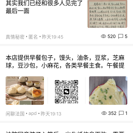
其实我们已经和很多人见完了
最后一面
520
5
真情秘密
匿名
昨天19:45
本店提供早餐包子，馒头，油条，豆浆，芝麻
球，豆沙包，小麻花，各类早餐主食。午餐提
352
1
apd
闲聊法国
昨天19:13