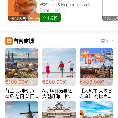
巴黎Yinan & Hugo restaurant除简餐类全场8折
1
金币
5欧元
立即兑换
1527人气
2761人
自营商城
更多
€108.00
€288.00
€488.00
起
起
起
荷兰 比利时 卢
8月14日诺曼底
【大风车 大峡谷
森堡 德国 法国
大潮赶海！捡海
之旅】 荷比卢德
超爽玩遍西欧 循
鲜！轻轻松松海
法 巴黎上下 经
环线 全程四星宾
边爽玩三日游
典五国四日游
馆 108欧/人/天
288欧/人
488欧/人