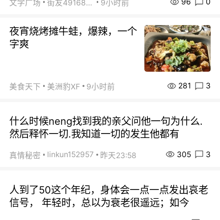
96
0
文学广场
街友49168527
9小时前
夜宵烧烤摊牛蛙，爆辣，一个
字爽
281
3
美食天下
美洲豹XF
9小时前
什么时候neng找到我的亲父问他一句为什么.
然后释怀一切.我知道一切的发生他都有
305
3
linkun152957
真情秘密
昨天23:58
人到了50这个年纪，身体会一点一点发出哀老
信号， 年轻时，总以为衰老很遥远；如今