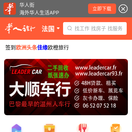
华人街
立即下载
海外华人生活APP
法国
找工作 找房子 找服务
签到
欧洲头条
佳缘
欧橙旅行