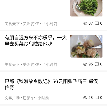
67
0
美食天下
美洲豹XF
半小时前
有朋自远方来不亦乐乎，一大
早去买菜炒乌贼给他吃
95
0
美食天下
美洲豹XF
半小时前
巴郞《秋游故乡散记》56云阳张飞庙三 蜀汉
传奇
28
0
文学广场
巴郞q
1小时前