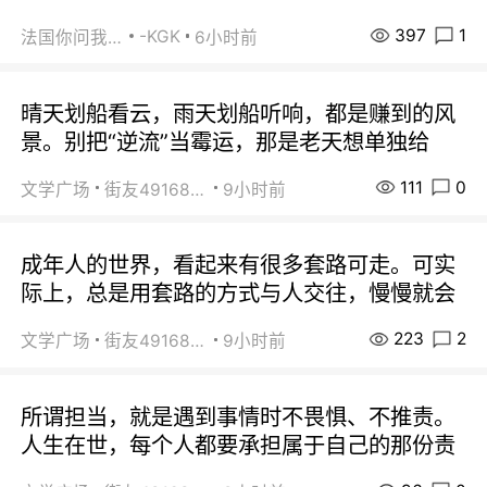
397
1
-KGK
法国你问我答
6小时前
晴天划船看云，雨天划船听响，都是赚到的风
景。别把“逆流”当霉运，那是老天想单独给
111
0
文学广场
街友49168527
9小时前
成年人的世界，看起来有很多套路可走。可实
际上，总是用套路的方式与人交往，慢慢就会
223
2
文学广场
街友49168527
9小时前
所谓担当，就是遇到事情时不畏惧、不推责。
人生在世，每个人都要承担属于自己的那份责