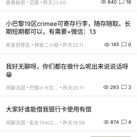
840
18
真情秘密
迈狼
昨天23:00
小巴黎19区crimee可寄存行李，随存随取。长
期短期都可以，有需要+微信：13
145
0
商家自荐区
林家二小姐
昨天22:11
我好无聊呀，你们都在做什么呢出来说说话呀
😁
293
3
闲聊法国
巴黎小卡拉咪
昨天20:11
大家好谁能借我银行卡使用有偿
874
4
闲聊法国
街友15402223
昨天19:59