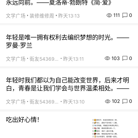
永远向前。——夏洛蒂·勃朗特《简·爱》
111
0
文学广场
装修维修周
昨天13:13
年轻是唯一拥有权利去编织梦想的时光。——
罗曼·罗兰
103
0
文学广场
街友54369822
昨天13:11
年轻时我们都以为自己能改变世界，后来才明
白，青春是让我们学会与世界温柔相处。——
102
0
文学广场
街友54369822
昨天13:10
吃出好心情！