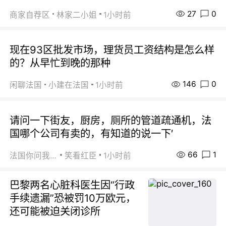
27
0
商家自荐区
林家二小姐
1小时前
现在93区批发市场，理货员工资结构是怎么样
的？从早忙到晚的那种
146
0
闲聊法国
小建在法国
1小时前
请问一下街友，厨房，厕所的管道疏通机，法
国哪个公司有卖的，有知道的说一下′
66
1
法国你问我答
笑看红臣
1小时前
巴黎两名心脏科医生因“行政
手续遗漏”恐被罚10万欧元，
还可能被迫关闭诊所