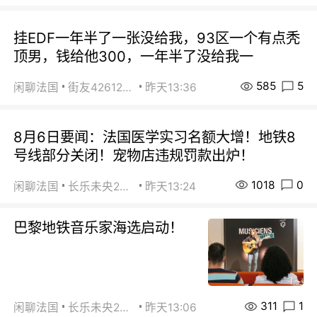
挂EDF一年半了一张没给我，93区一个有点秃
顶男，钱给他300，一年半了没给我一
585
5
闲聊法国
街友42612092
昨天13:36
8月6日要闻：法国医学实习名额大增！地铁8
号线部分关闭！宠物店违规罚款出炉！
1018
0
闲聊法国
长乐未央2015
昨天13:24
巴黎地铁音乐家海选启动！
311
1
闲聊法国
长乐未央2015
昨天13:06