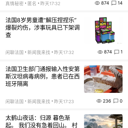
874
14
真情秘密
匿名
昨天17:32
法国8岁男童遭“解压捏捏乐”
爆裂灼伤，涉事玩具已下架调
查
874
1
闲聊法国
新闻我来找
昨天17:32
法国卫生部门通报输入性安第
斯汉坦病毒病例，患者已在西
班牙隔离
236
0
闲聊法国
新闻我来找
昨天17:23
太鹤山夜话：归源 暮色渐
起。 我们没有急着回山。 村