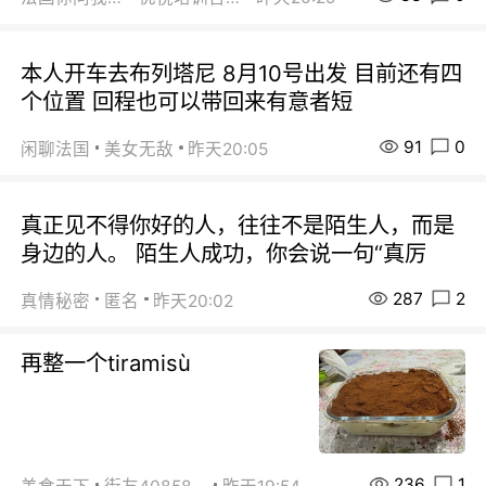
本人开车去布列塔尼 8月10号出发 目前还有四
个位置 回程也可以带回来有意者短
91
0
闲聊法国
美女无敌
昨天20:05
真正见不得你好的人，往往不是陌生人，而是
身边的人。 陌生人成功，你会说一句“真厉
287
2
真情秘密
匿名
昨天20:02
再整一个tiramisù
236
1