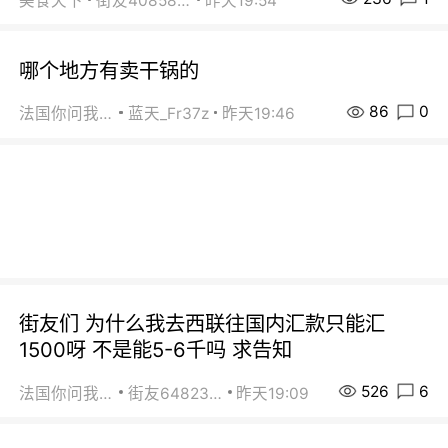
美食天下
街友40858442
昨天19:54
哪个地方有卖干锅的
86
0
法国你问我答
蓝天_Fr37z
昨天19:46
街友们 为什么我去西联往国内汇款只能汇
1500呀 不是能5-6千吗 求告知
526
6
法国你问我答
街友64823891
昨天19:09