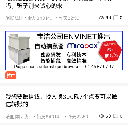
吗，骗子别来诚心的来
69
0
闲聊法国
街友84014588
昨天22:56
推广
我想要微信钱，找人换300欧7个点要可以微
信转账的
60
0
法国你问我答
街友84014588
昨天22:50