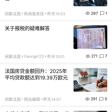
297
1
闲聊法国
新闻我来找
昨天15:03
关于报税的疑难解答
271
7
George123
闲聊法国
昨天15:01
法国房贷金额回升：2025年
平均贷款额达到19.39万欧元
291
0
闲聊法国
网站编辑
昨天14:01