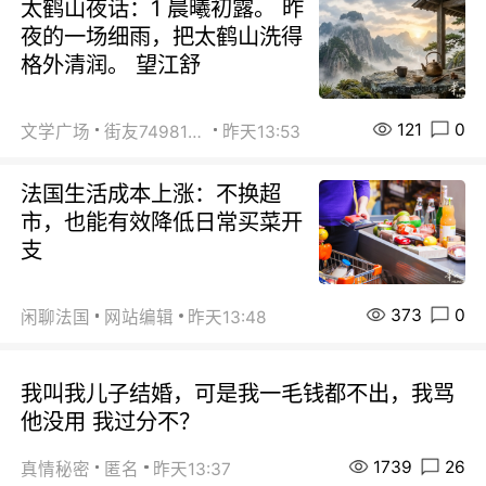
太鹤山夜话：1 晨曦初露。 昨
夜的一场细雨，把太鹤山洗得
格外清润。 望江舒
121
0
文学广场
街友74981146
昨天13:53
法国生活成本上涨：不换超
市，也能有效降低日常买菜开
支
373
0
闲聊法国
网站编辑
昨天13:48
我叫我儿子结婚，可是我一毛钱都不出，我骂
他没用 我过分不？
1739
26
真情秘密
匿名
昨天13:37