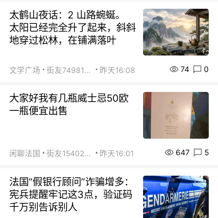
太鹤山夜话：2 山路蜿蜒。
太阳已经完全升了起来，斜斜
地穿过松林，在铺满落叶
74
0
文学广场
街友74981146
昨天16:08
大家好我有几瓶威士忌50欧
一瓶便宜出售
647
5
闲聊法国
街友15402223
昨天16:01
法国“假银行顾问”诈骗增多：
宪兵提醒牢记这3点，验证码
千万别告诉别人