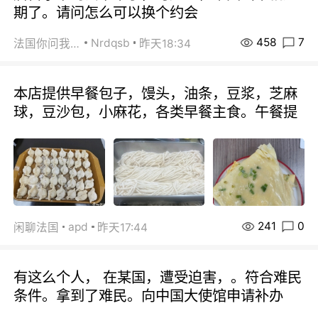
期了。请问怎么可以换个约会
458
7
Nrdqsb
法国你问我答
昨天18:34
本店提供早餐包子，馒头，油条，豆浆，芝麻
球，豆沙包，小麻花，各类早餐主食。午餐提
241
0
apd
闲聊法国
昨天17:44
有这么个人， 在某国，遭受迫害，。符合难民
条件。拿到了难民。向中国大使馆申请补办