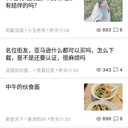
有结伴的吗？
683
6
闲聊法国
小玉老师
昨天11:38
名位街友，亚马逊什么都可以买吗，怎么下
载，是不是还要认证，很麻烦吗
343
4
法国你问我答
笑看红臣
昨天11:30
中午的伙食面
699
9
美食天下
美洲豹XF
昨天11:30