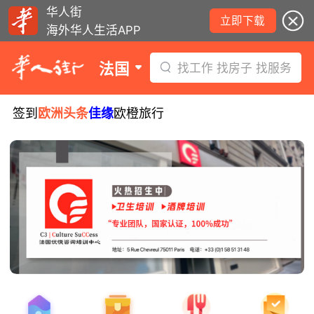
华人街
立即下载
海外华人生活APP
法国
找工作 找房子 找服务
签到
欧洲头条
佳缘
欧橙旅行