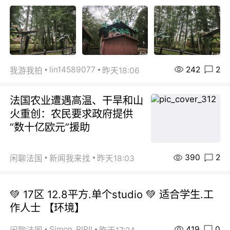
242
2
lin14589077
我游我拍
昨天18:06
法国农业遭遇高温、干旱和山
火重创：农民要求政府提供
“数十亿欧元”援助
390
2
闲聊法国
新闻我来找
昨天18:03
💚 17区 12.8平方.单个studio 💚 适合学生.工
作人士 【环境】
419
0
Simon_RIRIl