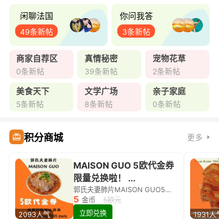
闲聊法国
你问我答
49条新帖
3条新帖
商家自荐区
真情秘密
宠物花草
0条新帖
39条新帖
2条新帖
美食天下
文学广场
亲子家庭
5条新帖
8条新帖
0条新帖
积分商城
更多
MAISON GUO 5欧代金券
限量兑换啦！ ...
郭氏夫妻肺片MAISON GUO5欧代金券限量兑换啦！
5
金币
5欧元
立即兑换
2093人气
1931人