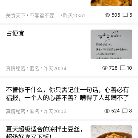
505
5
美食天下
不靠谱不要联系
昨天20:51
占便宜
728
10
真情秘密
匿名
昨天20:34
不管你干什么，你只需记住一句话，心善必有
福报，一个人的心善不善？瞒得了人却瞒不了
524
8
真情秘密
匿名
昨天20:05
夏天超级适合的凉拌土豆丝，
超级好吃又下饭！