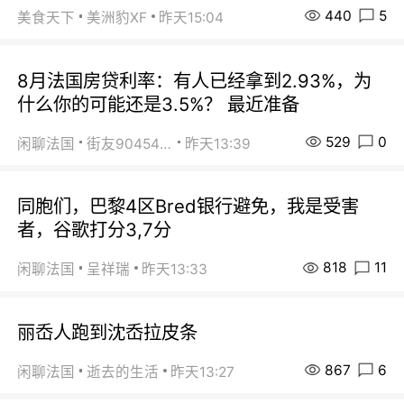
440
5
美食天下
美洲豹XF
昨天15:04
8月法国房贷利率：有人已经拿到2.93%，为
什么你的可能还是3.5%？ 最近准备
529
0
闲聊法国
街友90454511
昨天13:39
同胞们，巴黎4区Bred银行避免，我是受害
者，谷歌打分3,7分
818
11
闲聊法国
呈祥瑞
昨天13:33
丽岙人跑到沈岙拉皮条
867
6
闲聊法国
逝去的生活
昨天13:27