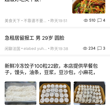
510
4
美食天下
不靠谱不要联系
昨天19:51
急租居留报工 男 29岁 圆脸
234
3
elabed yuhua
闲聊法国
昨天19:38
新鲜冷冻饺子100粒22欧，本店提供早餐包
子，馒头，油条，豆浆，豆沙包，小麻花，