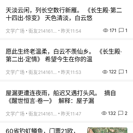
天淡云闲，列长空数行新雁。 《长生殿·第二
十四出·惊变》 天色清淡，白云悠
171
1
文学广场
街友21416156
昨天11:54
愿此生终老温柔，白云不羡仙乡。 《长生殿·
第二出·定情》 希望今生在你的温
122
1
文学广场
街友21416156
昨天11:53
屋漏更遭连夜雨，船迟又遇打头风。 摘自
《醒世恒言·卷一》 解释：屋子漏
132
2
文学广场
街友21416156
昨天11:47
60省钓虹鳟鱼，门票21欧，