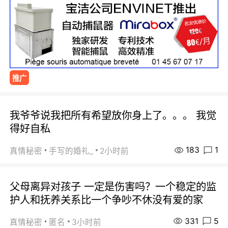
推广
我爷爷说我把所有希望放你身上了。。。 我觉
得好自私
183
1
真情秘密
手写的婚礼_
2小时前
父母离异对孩子 一定是伤害吗？一个稳定的监
护人和抚养关系比一个争吵不休没有爱的家
331
5
真情秘密
匿名
3小时前