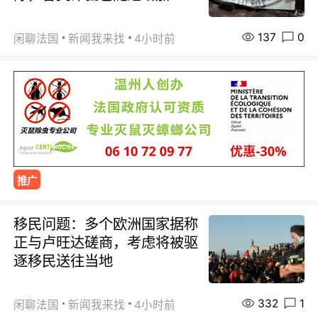
137
0
闲聊法国
新闻我来找
4小时前
推广
移民问题：多个欧洲国家据称
正与卢旺达磋商，考虑将被驱
逐移民送往当地
332
1
闲聊法国
新闻我来找
4小时前