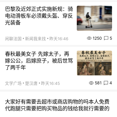
巴黎及近郊正式实施新规：骑
电动滑板车必须戴头盔、穿反
光装备
1250
5
闲聊法国
新闻我来找
昨天16:46
春秋最美女子 先嫁太子，再
嫁公公，后嫁庶子，被后世骂
了两千年
581
4
文学广场
楚汉唐
昨天16:45
大家好有需要去超市或商店购物的吗本人免费
代跑腿只需要把购买物品的钱给我就行需要的