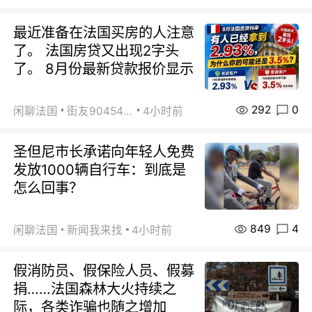
最近准备在法国买房的人注意
了。 法国房贷又出现2字头
了。 8月份最新贷款报价显示
292
0
闲聊法国
街友90454511
4小时前
圣但尼市长承诺向年轻人免费
发放1000辆自行车：到底是
怎么回事？
849
4
闲聊法国
新闻我来找
4小时前
假消防员、假保险人员、假募
捐……法国森林大火持续之
际，各类诈骗也随之增加