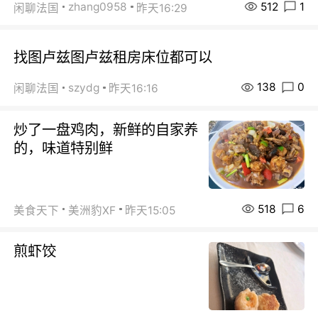
512
1
zhang0958
闲聊法国
昨天16:29
找图卢兹图卢兹租房床位都可以
138
0
szydg
闲聊法国
昨天16:16
炒了一盘鸡肉，新鲜的自家养
的，味道特别鲜
518
6
美食天下
美洲豹XF
昨天15:05
煎虾饺