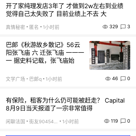
开了家纯理发店3年了 才做到2w左右到业绩
觉得自己太失败了 目前业绩上不去 大
329
3
真情秘密
匿名
1小时前
巴郞《秋游故乡散记》56云
阳张飞庙 六 迁张飞庙 一一一
一 据史料记载，张飞庙始
46
0
文学广场
巴郞q
1小时前
有保险，租客为什么仍可能被赶走？ Capital
8月9日当天报道了一宗非常值得
119
0
闲聊法国
街友90454511
1小时前