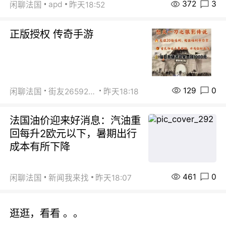
372
3
apd
闲聊法国
昨天18:52
正版授权 传奇手游
129
0
闲聊法国
街友26592800
昨天18:18
法国油价迎来好消息：汽油重
回每升2欧元以下，暑期出行
成本有所下降
461
0
闲聊法国
新闻我来找
昨天18:07
逛逛，看看 。。