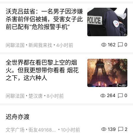
沃克吕兹省：一名男子因涉嫌
杀害前伴侣被捕，受害女子此
前已配有“危险报警手机”
162
0
闲聊法国
新闻我来找
4小时前
全世界都在看巴黎上空的烟
火。但我更想带你看看 烟花
之下，这六种人
264
0
闲聊法国
楚汉唐
8小时前
迟舟亦渡
139
2
文学广场
街友49168527
10小时前