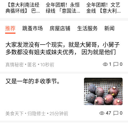
【意大利南法经
全年团期！永恒
全年团期！文艺
典循环线】 巴黎
绿线 「意国法
金线 【意大利一
上下 所有日期铁
南」巴黎上下 去
地】 循环7日游
发！ 全程四星级
意大利 南法 99
全程693欧/人起
推荐
跳蚤市场
房屋店铺
生活服务
新闻
宾馆 108欧/天起
欧/天起 ~包拼房
每周铁发！
全程756欧/位
大家发泄没有一个现实，就是大舅哥，小舅子
多数都没有姐夫或妹夫优秀， 因为就是他们
1
0
真情秘密
匿名
10秒前
又是一年的丯收季节。
47
0
美食天下
归隐修士
25分钟前