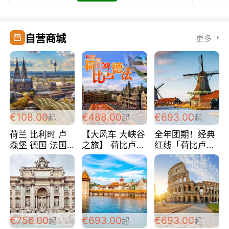
自营商城
更多
€108.00
€488.00
€693.00
起
起
起
荷兰 比利时 卢
【大风车 大峡谷
全年团期！经典
森堡 德国 法国
之旅】 荷比卢德
红线「荷比卢德
超爽玩遍西欧 循
法 巴黎上下 经
法」七天循环 五
环线 全程四星宾
典五国四日游
国 仅售99欧/人/
馆 108欧/人/天
488欧/人
天！巴黎上下！
包拼房~
€756.00
€693.00
€693.00
起
起
起