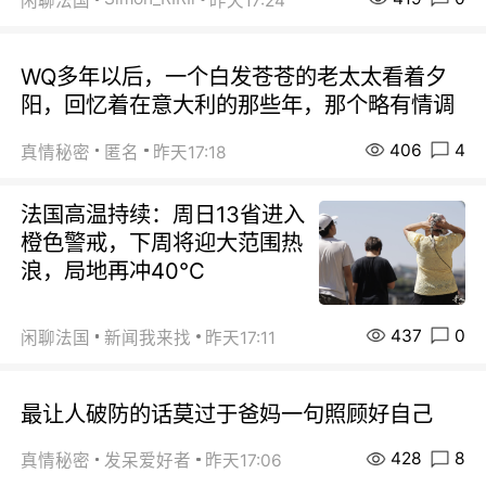
闲聊法国
昨天17:24
WQ多年以后，一个白发苍苍的老太太看着夕
阳，回忆着在意大利的那些年，那个略有情调
406
4
真情秘密
匿名
昨天17:18
法国高温持续：周日13省进入
橙色警戒，下周将迎大范围热
浪，局地再冲40℃
437
0
闲聊法国
新闻我来找
昨天17:11
最让人破防的话莫过于爸妈一句照顾好自己
428
8
真情秘密
发呆爱好者
昨天17:06