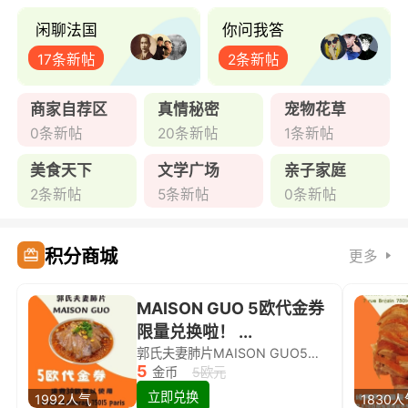
闲聊法国
你问我答
17条新帖
2条新帖
商家自荐区
真情秘密
宠物花草
0条新帖
20条新帖
1条新帖
美食天下
文学广场
亲子家庭
2条新帖
5条新帖
0条新帖
积分商城
更多
MAISON GUO 5欧代金券
限量兑换啦！ ...
郭氏夫妻肺片MAISON GUO5欧代金券限量兑换啦！
5
金币
5欧元
立即兑换
1992人气
1830