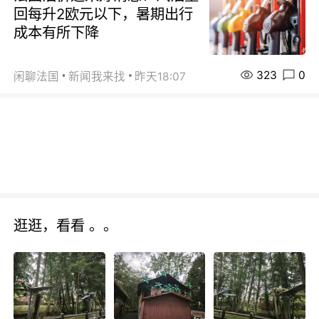
回每升2欧元以下，暑期出行
成本有所下降
323
0
闲聊法国
新闻我来找
昨天18:07
逛逛，看看 。。