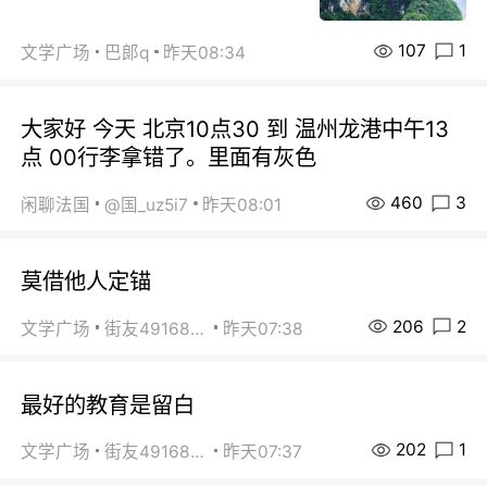
107
1
文学广场
巴郞q
昨天08:34
大家好 今天 北京10点30 到 温州龙港中午13
点 00行李拿错了。里面有灰色
460
3
闲聊法国
@国_uz5i7
昨天08:01
莫借他人定锚
206
2
文学广场
街友49168527
昨天07:38
最好的教育是留白
202
1
文学广场
街友49168527
昨天07:37