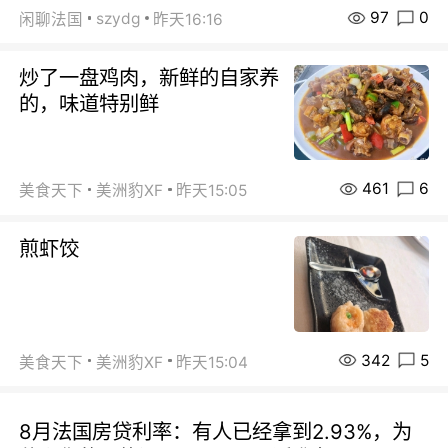
97
0
szydg
闲聊法国
昨天16:16
炒了一盘鸡肉，新鲜的自家养
的，味道特别鲜
461
6
美食天下
美洲豹XF
昨天15:05
煎虾饺
342
5
美食天下
美洲豹XF
昨天15:04
8月法国房贷利率：有人已经拿到2.93%，为