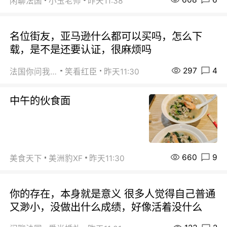
闲聊法国
小玉老师
昨天11:38
名位街友，亚马逊什么都可以买吗，怎么下
载，是不是还要认证，很麻烦吗
297
4
法国你问我答
笑看红臣
昨天11:30
中午的伙食面
660
9
美食天下
美洲豹XF
昨天11:30
你的存在，本身就是意义 很多人觉得自己普通
又渺小，没做出什么成绩，好像活着没什么