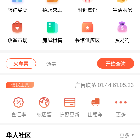
店铺买卖
招聘求职
附近餐馆
生活服务
跳蚤市场
房屋租售
餐馆供应区
贸易街
火车票
通票
开始查询
广告联系 01.44.61.05.23
查汇率
续居留
护照更新
出租车
更多
华人社区
更多