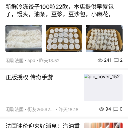
新鲜冷冻饺子100粒22欧，本店提供早餐包
子，馒头，油条，豆浆，豆沙包，小麻花，
241
2
apd
闲聊法国
昨天18:52
正版授权 传奇手游
94
0
闲聊法国
街友26592800
昨天18:18
法国油价迎来好消息：汽油重