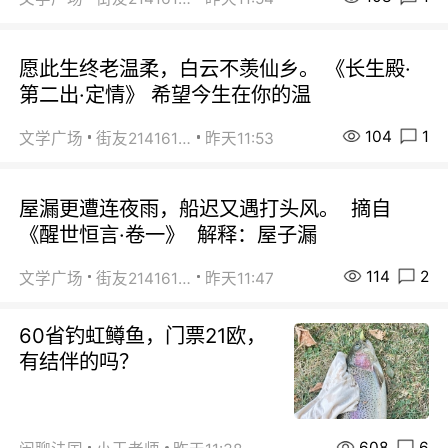
愿此生终老温柔，白云不羡仙乡。 《长生殿·
第二出·定情》 希望今生在你的温
104
1
文学广场
街友21416156
昨天11:53
屋漏更遭连夜雨，船迟又遇打头风。 摘自
《醒世恒言·卷一》 解释：屋子漏
114
2
文学广场
街友21416156
昨天11:47
60省钓虹鳟鱼，门票21欧，
有结伴的吗？
608
6