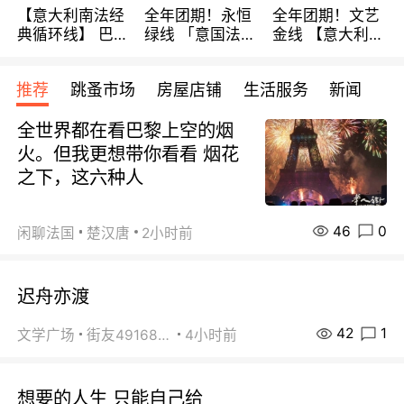
【意大利南法经
全年团期！永恒
全年团期！文艺
典循环线】 巴黎
绿线 「意国法
金线 【意大利一
上下 所有日期铁
南」巴黎上下 去
地】 循环7日游
发！ 全程四星级
意大利 南法 99
全程693欧/人起
推荐
跳蚤市场
房屋店铺
生活服务
新闻
宾馆 108欧/天起
欧/天起 ~包拼房
每周铁发！
全程756欧/位
全世界都在看巴黎上空的烟
火。但我更想带你看看 烟花
之下，这六种人
46
0
闲聊法国
楚汉唐
2小时前
迟舟亦渡
42
1
文学广场
街友49168527
4小时前
想要的人生 只能自己给