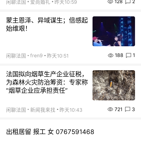
128
2
闲聊法国
爱尚婚礼
昨天10:59
蒙主恩泽、异域谋生；倍感起
始维艰！
188
1
fren9
闲聊法国
昨天10:51
法国拟向烟草生产企业征税，
为森林火灾防治筹资：专家称
“烟草企业应承担责任”
721
3
闲聊法国
新闻我来找
昨天10:43
出租居留 报工 女 0767591468