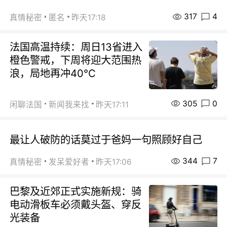
317
4
真情秘密
匿名
昨天17:18
法国高温持续：周日13省进入
橙色警戒，下周将迎大范围热
浪，局地再冲40℃
305
0
闲聊法国
新闻我来找
昨天17:11
最让人破防的话莫过于爸妈一句照顾好自己
344
7
真情秘密
发呆爱好者
昨天17:06
巴黎及近郊正式实施新规：骑
电动滑板车必须戴头盔、穿反
光装备