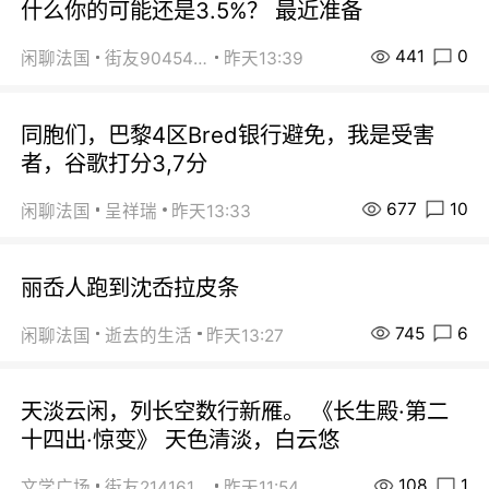
什么你的可能还是3.5%？ 最近准备
441
0
闲聊法国
街友90454511
昨天13:39
同胞们，巴黎4区Bred银行避免，我是受害
者，谷歌打分3,7分
677
10
闲聊法国
呈祥瑞
昨天13:33
丽岙人跑到沈岙拉皮条
745
6
闲聊法国
逝去的生活
昨天13:27
天淡云闲，列长空数行新雁。 《长生殿·第二
十四出·惊变》 天色清淡，白云悠
108
1
文学广场
街友21416156
昨天11:54