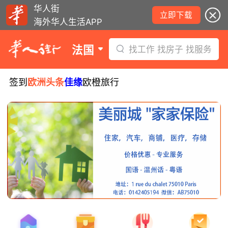
华人街
立即下载
海外华人生活APP
法国
找工作 找房子 找服务
签到
欧洲头条
佳缘
欧橙旅行