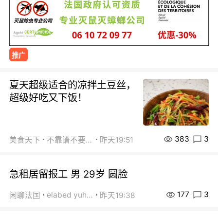
推广
夏天超级适合的凉拌土豆丝，
超级好吃又下饭！
383
3
美食天下
不靠谱不要联系
昨天19:51
急租居留报工 男 29岁 圆脸
177
3
elabed yuhua
闲聊法国
昨天19:38