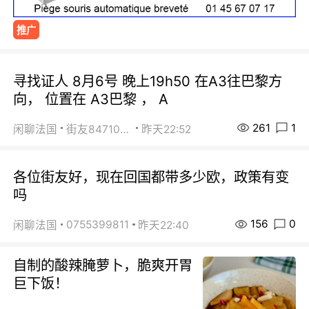
推广
寻找证人 8月6号 晚上19h50 在A3往巴黎方
向， 位置在 A3巴黎 ， A
261
1
闲聊法国
街友84710671
昨天22:52
各位街友好，现在回国都带多少欧，政策有变
吗
156
0
0755399811
闲聊法国
昨天22:40
自制的酸辣腌萝卜，脆爽开胃
巨下饭！