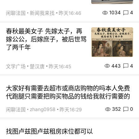
1034
4
闲聊法国
新闻我来找
昨天16:46
春秋最美女子 先嫁太子，再
嫁公公，后嫁庶子，被后世骂
了两千年
443
4
文学广场
楚汉唐
昨天16:45
大家好有需要去超市或商店购物的吗本人免费
代跑腿只需要把购买物品的钱给我就行需要的
352
0
zhang0958
闲聊法国
昨天16:29
找图卢兹图卢兹租房床位都可以