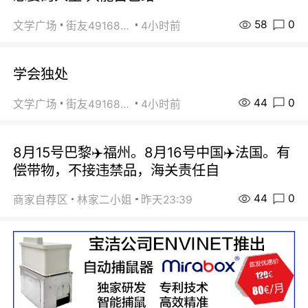
58
0
文学广场
街友49168527
4小时前
学会独处
44
0
文学广场
街友49168527
4小时前
8月15号巴黎✈️福州。8月16号中国✈️法国。有
偿带物，不接违禁品，海关责任自
44
0
商家自荐区
林家二小姐
昨天23:39