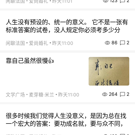
123
2
闲聊法国
爱尚婚礼
昨天11:01
人生没有预设的、统一的意义。 它不是一张有
标准答案的试卷，没人规定你必须考多少分
86
2
闲聊法国
爱尚婚礼
昨天11:00
靠自己虽然很慢👍
264
2
文学广场
麦芽糖·米兰
昨天11:00
很多时候我们觉得人生没意义，是因为总在找
一个宏大的答案：要功成名就，要与众不同，