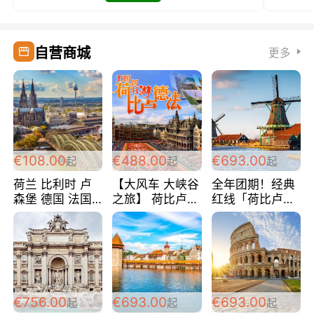
自营商城
更多
€108.00
€488.00
€693.00
起
起
起
荷兰 比利时 卢
【大风车 大峡谷
全年团期！经典
森堡 德国 法国
之旅】 荷比卢德
红线「荷比卢德
超爽玩遍西欧 循
法 巴黎上下 经
法」七天循环 五
环线 全程四星宾
典五国四日游
国 仅售99欧/人/
馆 108欧/人/天
488欧/人
天！巴黎上下！
包拼房~
€756.00
€693.00
€693.00
起
起
起