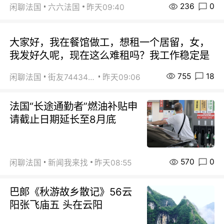
236
0
闲聊法国
六六法国
昨天09:40
大家好，我在餐馆做工，想租一个居留，女，
我发好久呢，现在这么难租吗？我工作稳定是
755
18
闲聊法国
街友74434350
昨天09:06
法国“长途通勤者”燃油补贴申
请截止日期延长至8月底
570
0
闲聊法国
新闻我来找
昨天08:55
巴郞《秋游故乡散记》56云
阳张飞庙五 头在云阳