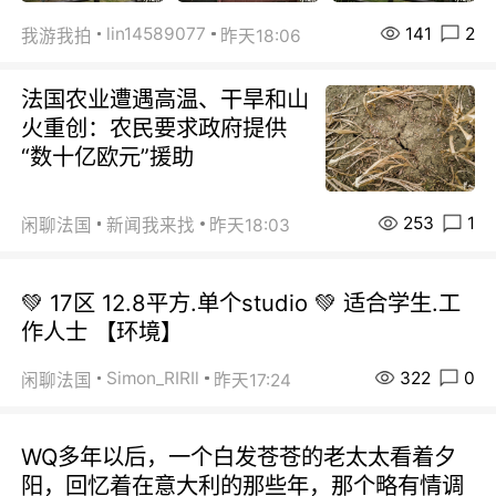
141
2
lin14589077
我游我拍
昨天18:06
法国农业遭遇高温、干旱和山
火重创：农民要求政府提供
“数十亿欧元”援助
253
1
闲聊法国
新闻我来找
昨天18:03
💚 17区 12.8平方.单个studio 💚 适合学生.工
作人士 【环境】
322
0
Simon_RIRIl
闲聊法国
昨天17:24
WQ多年以后，一个白发苍苍的老太太看着夕
阳，回忆着在意大利的那些年，那个略有情调