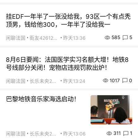
挂EDF一年半了一张没给我，93区一个有点秃
顶男，钱给他300，一年半了没给我一
585
5
闲聊法国
街友42612092
昨天13:36
8月6日要闻：法国医学实习名额大增！地铁8
号线部分关闭！宠物店违规罚款出炉！
1017
0
闲聊法国
长乐未央2015
昨天13:24
巴黎地铁音乐家海选启动！
311
1
闲聊法国
长乐未央2015
昨天13:06