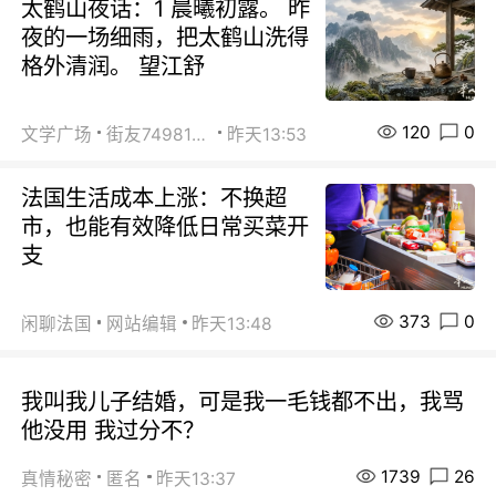
太鹤山夜话：1 晨曦初露。 昨
夜的一场细雨，把太鹤山洗得
格外清润。 望江舒
120
0
文学广场
街友74981146
昨天13:53
法国生活成本上涨：不换超
市，也能有效降低日常买菜开
支
373
0
闲聊法国
网站编辑
昨天13:48
我叫我儿子结婚，可是我一毛钱都不出，我骂
他没用 我过分不？
1739
26
真情秘密
匿名
昨天13:37