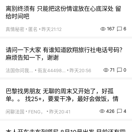
离别终须有 只能把这份情谊放在心底深处 留
给时间吧
167
6
真情秘密
匿名
昨天21:12
请问一下大家 有谁知道欧翔旅行社电话号码？
麻烦告知一下，谢谢
71
0
法国你问我答
街友44498484
昨天20:56
巴黎找男朋友 无聊的周末又开始了，好孤
单。。 找25+，要爱干净，最好会做饭，情
426
4
闲聊法国
FENG，
昨天20:41