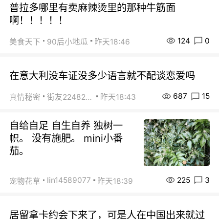
普拉多哪里有卖麻辣烫里的那种牛筋面
啊！！！！！
124
0
美食天下
90后小地瓜
昨天18:46
在意大利没车证没多少语言就不配谈恋爱吗
687
15
真情秘密
街友22482465
昨天18:43
自给自足 自生自养 独树一
帜。 没有施肥。 mini小番
茄。
225
3
lin14589077
宠物花草
昨天18:39
居留拿卡约会下来了，可是人在中国出来就过