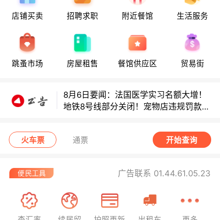
8月6日要闻：法国医学实习名额大增！
店铺买卖
招聘求职
附近餐馆
生活服务
地铁8号线部分关闭！宠物店违规罚款出
炉！
巴黎地铁音乐家海选启动！
跳蚤市场
房屋租售
餐馆供应区
贸易街
8月6日要闻：法国医学实习名额大增！
地铁8号线部分关闭！宠物店违规罚款出
炉！
巴黎地铁音乐家海选启动！
火车票
通票
开始查询
广告联系 01.44.61.05.23
查汇率
续居留
护照更新
出租车
更多