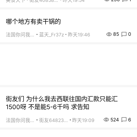
美食天下
街友40858442
昨天19:54
哪个地方有卖干锅的
85
0
法国你问我答
蓝天_Fr37z
昨天19:46
街友们 为什么我去西联往国内汇款只能汇
1500呀 不是能5-6千吗 求告知
524
6
法国你问我答
街友64823891
昨天19:09