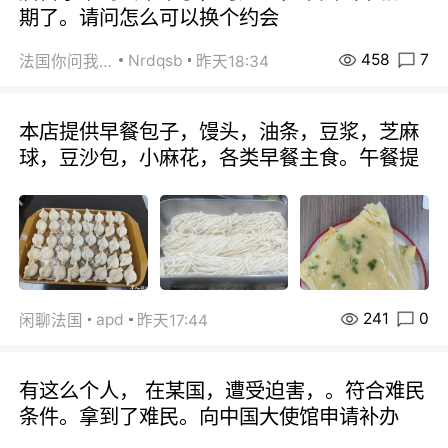
期了。请问怎么可以换个约会
458
7
Nrdqsb
法国你问我答
昨天18:34
本店提供早餐包子，馒头，油条，豆浆，芝麻
球，豆沙包，小麻花，各类早餐主食。午餐提
241
0
apd
闲聊法国
昨天17:44
有这么个人， 在某国，遭受迫害，。符合难民
条件。拿到了难民。向中国大使馆申请补办