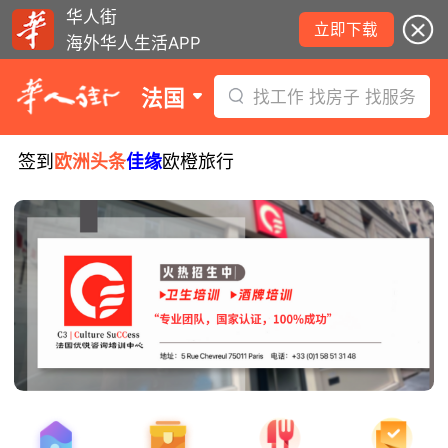
华人街
立即下载
海外华人生活APP
法国
找工作 找房子 找服务
签到
欧洲头条
佳缘
欧橙旅行