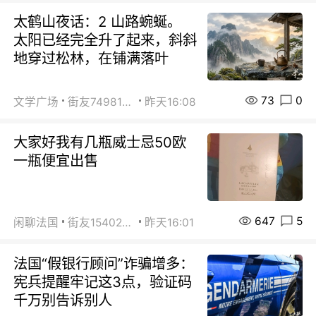
太鹤山夜话：2 山路蜿蜒。
太阳已经完全升了起来，斜斜
地穿过松林，在铺满落叶
73
0
文学广场
街友74981146
昨天16:08
大家好我有几瓶威士忌50欧
一瓶便宜出售
647
5
闲聊法国
街友15402223
昨天16:01
法国“假银行顾问”诈骗增多：
宪兵提醒牢记这3点，验证码
千万别告诉别人