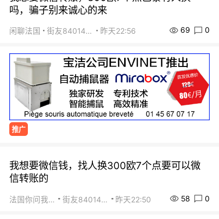
吗，骗子别来诚心的来
69
0
闲聊法国
街友84014588
昨天22:56
推广
我想要微信钱，找人换300欧7个点要可以微
信转账的
58
0
法国你问我答
街友84014588
昨天22:50