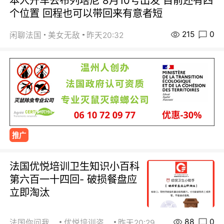
本人开车去布列塔尼 8月10号出发 目前还有四
个位置 回程也可以带回来有意者短
215
0
闲聊法国
美女无敌
昨天20:32
推广
法国优悦培训卫生知识小百科
第六百一十四回- 破损餐盘应
立即淘汰
88
0
法国你问我答
优悦培训咨询
昨天20:29