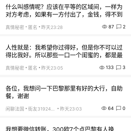
什么叫感情呢？应该在平等的区域间，一样为
对方考虑，如果有一方付出了，金钱，得不到
87
2
真情秘密
匿名
昨天23:28
人性就是：我希望你过得好，但是你不可以过
得比我好。所以那些一口一个闺蜜的，都是最
133
3
真情秘密
匿名
昨天23:05
各位，我想问一下巴黎那里有好的大行，自助
餐，谢谢
64
0
闲聊法国
街友31924072
昨天23:03
我想要微信转账，300欧7个点巴黎有人换