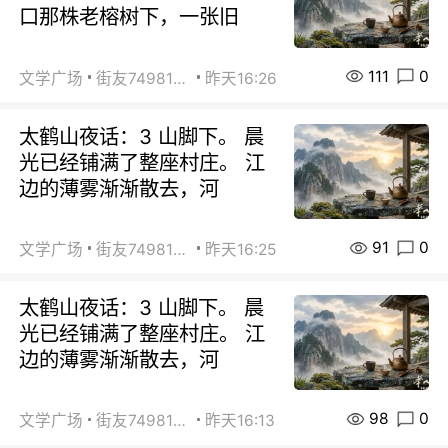
口那株老榕树下，一张旧
111
0
文学广场
街友74981146
昨天16:26
太鹤山夜话：3 山脚下。 晨
光已经铺满了整座村庄。 江
边的薄雾渐渐散去，河
91
0
文学广场
街友74981146
昨天16:25
太鹤山夜话：3 山脚下。 晨
光已经铺满了整座村庄。 江
边的薄雾渐渐散去，河
98
0
文学广场
街友74981146
昨天16:13