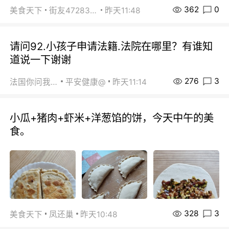
362
0
美食天下
街友472838572
昨天11:48
请问92.小孩子申请法籍.法院在哪里？有谁知
道说一下谢谢
276
3
法国你问我答
平安健康@
昨天11:14
小瓜+猪肉+虾米+洋葱馅的饼，今天中午的美
食。
328
3
美食天下
凤还巢
昨天10:48