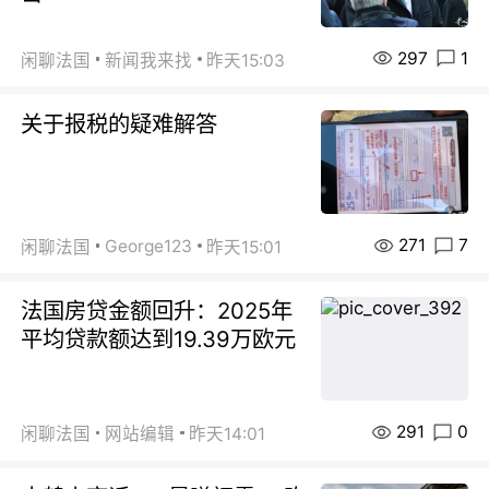
297
1
闲聊法国
新闻我来找
昨天15:03
关于报税的疑难解答
271
7
George123
闲聊法国
昨天15:01
法国房贷金额回升：2025年
平均贷款额达到19.39万欧元
291
0
闲聊法国
网站编辑
昨天14:01