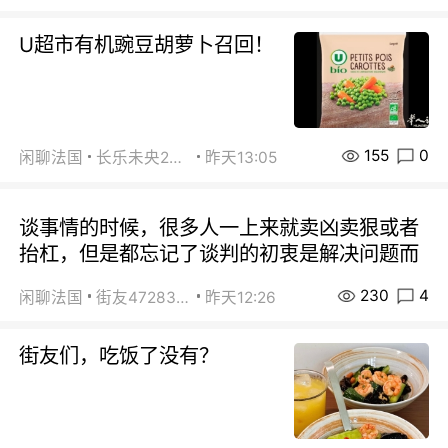
U超市有机豌豆胡萝卜召回！
155
0
闲聊法国
长乐未央2015
昨天13:05
谈事情的时候，很多人一上来就卖凶卖狠或者
抬杠，但是都忘记了谈判的初衷是解决问题而
230
4
闲聊法国
街友472838572
昨天12:26
街友们，吃饭了没有？