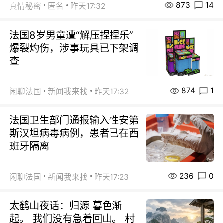
873
14
真情秘密
匿名
昨天17:32
法国8岁男童遭“解压捏捏乐”
爆裂灼伤，涉事玩具已下架调
查
874
1
闲聊法国
新闻我来找
昨天17:32
法国卫生部门通报输入性安第
斯汉坦病毒病例，患者已在西
班牙隔离
236
0
闲聊法国
新闻我来找
昨天17:23
太鹤山夜话：归源 暮色渐
起。 我们没有急着回山。 村