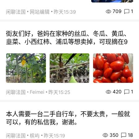
709
1
闲聊法国
网站编辑
昨天15:39
街友们好，爸妈在家种的丝瓜、冬瓜、黄瓜、
韭菜、小西红柿、浦瓜等想卖掉，可现摘在9
420
1
Feimei
闲聊法国
昨天15:25
本人需要一台二手自行车，不要太贵，一般就
可以，有的私信我，谢谢。
350
18
闲聊法国
槟屿
昨天15:19