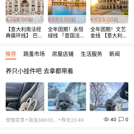
包拼房~
€756.00
€693.00
€693.00
起
起
起
【意大利南法经
全年团期！永恒
全年团期！文艺
典循环线】 巴黎
绿线 「意国法
金线 【意大利一
上下 所有日期铁
南」巴黎上下 去
地】 循环7日游
发！ 全程四星级
意大利 南法 99
全程693欧/人起
推荐
跳蚤市场
房屋店铺
生活服务
新闻
宾馆 108欧/天起
欧/天起 ~包拼房
每周铁发！
全程756欧/位
养只小挂件吧 去拿都带着
40
0
宠物花草
街友88835518
昨天23:49