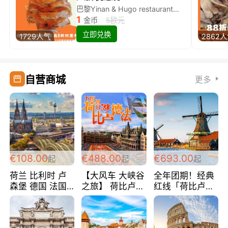
巴黎Yinan & Hugo restaurant除简餐类全场8折
1
金币
5欧元
立即兑换
1729人气
2862
自营商城
更多
€108.00
€488.00
€693.00
起
起
起
荷兰 比利时 卢
【大风车 大峡谷
全年团期！经典
森堡 德国 法国
之旅】 荷比卢德
红线「荷比卢德
超爽玩遍西欧 循
法 巴黎上下 经
法」七天循环 五
环线 全程四星宾
典五国四日游
国 仅售99欧/人/
馆 108欧/人/天
488欧/人
天！巴黎上下！