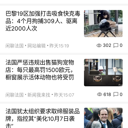
巴黎19区加强打击吸食快克毒
品：4个月拘捕309人、驱离
近2000人次
302
0
闲聊法国
网站编辑
昨天15:19
法国严惩违规出售猫狗宠物
店：每只最高罚1500欧元，
橱窗展示活体动物也将受罚
618
0
闲聊法国
新闻我来找
昨天15:07
法国犹太组织要求取缔服装品
牌，指控其“美化10月7日袭
击”