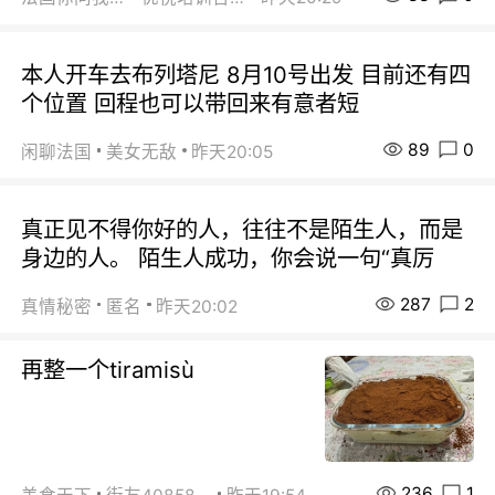
本人开车去布列塔尼 8月10号出发 目前还有四
个位置 回程也可以带回来有意者短
89
0
闲聊法国
美女无敌
昨天20:05
真正见不得你好的人，往往不是陌生人，而是
身边的人。 陌生人成功，你会说一句“真厉
287
2
真情秘密
匿名
昨天20:02
再整一个tiramisù
236
1