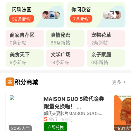
闲聊法国
你问我答
59条新帖
7条新帖
商家自荐区
真情秘密
宠物花草
0条新帖
65条新帖
2条新帖
美食天下
文学广场
亲子家庭
8条新帖
14条新帖
0条新帖
积分商城
更多
MAISON GUO 5欧代金券
限量兑换啦！ ...
郭氏夫妻肺片MAISON GUO5欧代金券限量兑换啦！
5
金币
5欧元
立即兑换
2093人气
1931人