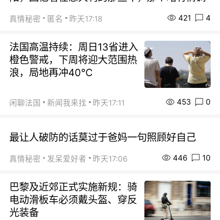
421
4
真情秘密
匿名
昨天17:18
法国高温持续：周日13省进入
橙色警戒，下周将迎大范围热
浪，局地再冲40℃
453
0
闲聊法国
新闻我来找
昨天17:11
最让人破防的话莫过于爸妈一句照顾好自己
446
10
真情秘密
发呆爱好者
昨天17:06
巴黎及近郊正式实施新规：骑
电动滑板车必须戴头盔、穿反
光装备