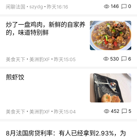
146
0
szydg
闲聊法国
昨天16:16
炒了一盘鸡肉，新鲜的自家养
的，味道特别鲜
530
6
美食天下
美洲豹XF
昨天15:05
煎虾饺
452
5
美食天下
美洲豹XF
昨天15:04
8月法国房贷利率：有人已经拿到2.93%，为