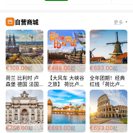
自营商城
更多
€108.00
€488.00
€693.00
起
起
起
荷兰 比利时 卢
【大风车 大峡谷
全年团期！经典
森堡 德国 法国
之旅】 荷比卢德
红线「荷比卢德
超爽玩遍西欧 循
法 巴黎上下 经
法」七天循环 五
环线 全程四星宾
典五国四日游
国 仅售99欧/人/
馆 108欧/人/天
488欧/人
天！巴黎上下！
包拼房~
€756.00
€693.00
€693.00
起
起
起