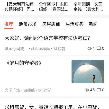
【意大利南法经
全年团期！永恒
全年团期！文艺
典循环线】 巴黎
绿线 「意国法
金线 【意大利一
上下 所有日期铁
南」巴黎上下 去
地】 循环7日游
发！ 全程四星级
意大利 南法 99
全程693欧/人起
推荐
跳蚤市场
房屋店铺
生活服务
新闻
宾馆 108欧/天起
欧/天起 ~包拼房
每周铁发！
全程756欧/位
大家好，请问那个语言学校有法语考试？
1
0
shibushijiu
法国你问我答
14秒前
《岁月的守望者》
45
0
文学广场
白郞峰
1小时前
求租居留，女，餐馆长期报工用，在小巴黎，