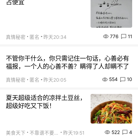
占便宜
776
11
真情秘密
匿名
昨天20:34
不管你干什么，你只需记住一句话，心善必有
福报，一个人的心善不善？瞒得了人却瞒不了
554
10
真情秘密
匿名
昨天20:05
夏天超级适合的凉拌土豆丝，
超级好吃又下饭！
522
4
美食天下
不靠谱不要联系
昨天19:51