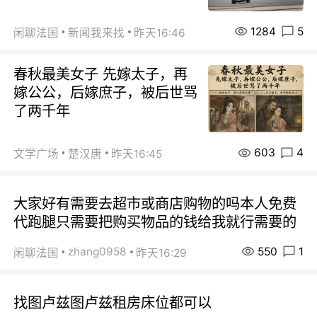
1284
5
闲聊法国
新闻我来找
昨天16:46
春秋最美女子 先嫁太子，再
嫁公公，后嫁庶子，被后世骂
了两千年
603
4
文学广场
楚汉唐
昨天16:45
大家好有需要去超市或商店购物的吗本人免费
代跑腿只需要把购买物品的钱给我就行需要的
550
1
zhang0958
闲聊法国
昨天16:29
找图卢兹图卢兹租房床位都可以