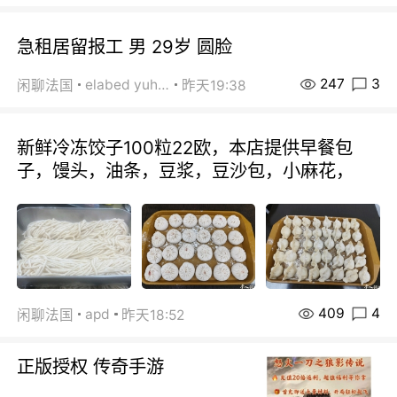
急租居留报工 男 29岁 圆脸
247
3
elabed yuhua
闲聊法国
昨天19:38
新鲜冷冻饺子100粒22欧，本店提供早餐包
子，馒头，油条，豆浆，豆沙包，小麻花，
409
4
apd
闲聊法国
昨天18:52
正版授权 传奇手游