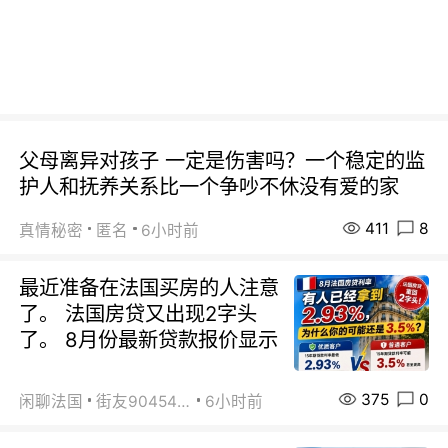
父母离异对孩子 一定是伤害吗？一个稳定的监
护人和抚养关系比一个争吵不休没有爱的家
411
8
真情秘密
匿名
6小时前
最近准备在法国买房的人注意
了。 法国房贷又出现2字头
了。 8月份最新贷款报价显示
375
0
闲聊法国
街友90454511
6小时前