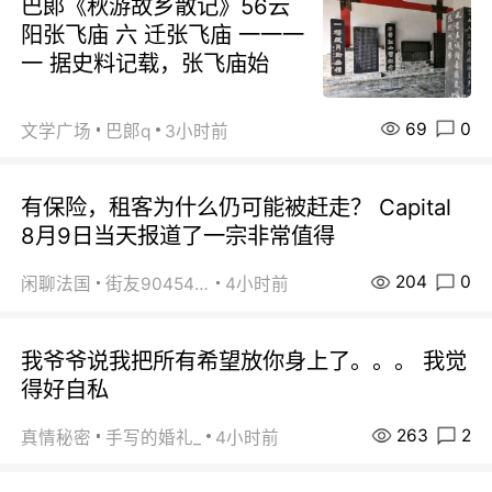
巴郞《秋游故乡散记》56云
阳张飞庙 六 迁张飞庙 一一一
一 据史料记载，张飞庙始
69
0
文学广场
巴郞q
3小时前
有保险，租客为什么仍可能被赶走？ Capital
8月9日当天报道了一宗非常值得
204
0
闲聊法国
街友90454511
4小时前
我爷爷说我把所有希望放你身上了。。。 我觉
得好自私
263
2
真情秘密
手写的婚礼_
4小时前