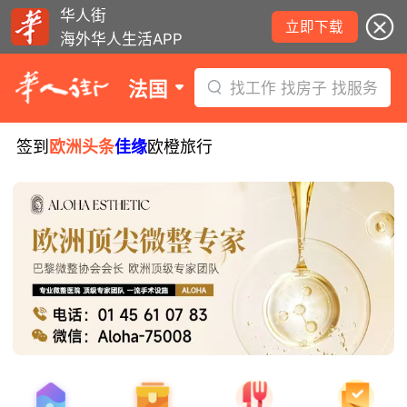
华人街
立即下载
海外华人生活APP
法国
找工作 找房子 找服务
签到
欧洲头条
佳缘
欧橙旅行