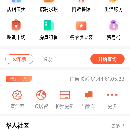
店铺买卖
招聘求职
附近餐馆
生活服务
跳蚤市场
房屋租售
餐馆供应区
贸易街
火车票
通票
开始查询
广告联系 01.44.61.05.23
查汇率
续居留
护照更新
出租车
更多
华人社区
更多