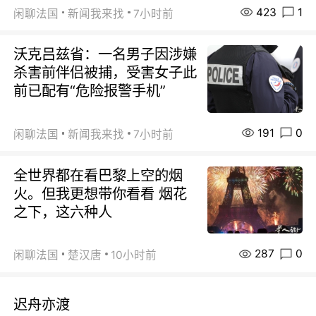
423
1
闲聊法国
新闻我来找
7小时前
沃克吕兹省：一名男子因涉嫌
杀害前伴侣被捕，受害女子此
前已配有“危险报警手机”
191
0
闲聊法国
新闻我来找
7小时前
全世界都在看巴黎上空的烟
火。但我更想带你看看 烟花
之下，这六种人
287
0
闲聊法国
楚汉唐
10小时前
迟舟亦渡