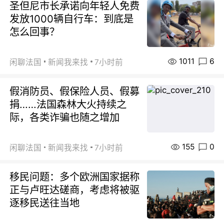
圣但尼市长承诺向年轻人免费
发放1000辆自行车：到底是
怎么回事？
1011
6
闲聊法国
新闻我来找
7小时前
假消防员、假保险人员、假募
捐……法国森林大火持续之
际，各类诈骗也随之增加
155
0
闲聊法国
新闻我来找
7小时前
移民问题：多个欧洲国家据称
正与卢旺达磋商，考虑将被驱
逐移民送往当地