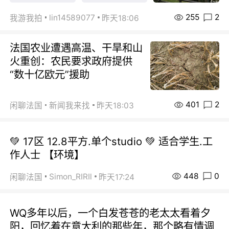
255
2
lin14589077
我游我拍
昨天18:06
法国农业遭遇高温、干旱和山
火重创：农民要求政府提供
“数十亿欧元”援助
401
2
闲聊法国
新闻我来找
昨天18:03
💚 17区 12.8平方.单个studio 💚 适合学生.工
作人士 【环境】
448
0
Simon_RIRIl
闲聊法国
昨天17:24
WQ多年以后，一个白发苍苍的老太太看着夕
阳，回忆着在意大利的那些年，那个略有情调