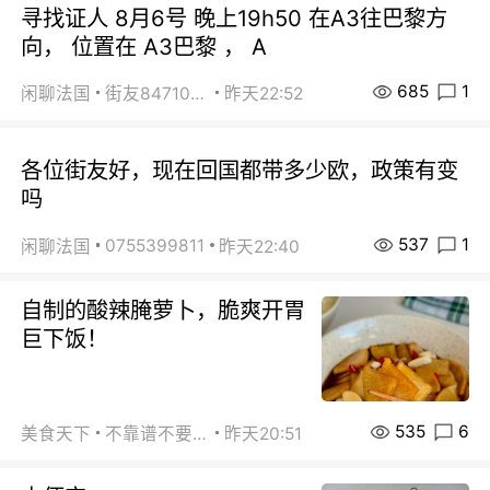
寻找证人 8月6号 晚上19h50 在A3往巴黎方
向， 位置在 A3巴黎 ， A
685
1
闲聊法国
街友84710671
昨天22:52
各位街友好，现在回国都带多少欧，政策有变
吗
537
1
0755399811
闲聊法国
昨天22:40
自制的酸辣腌萝卜，脆爽开胃
巨下饭！
535
6
美食天下
不靠谱不要联系
昨天20:51