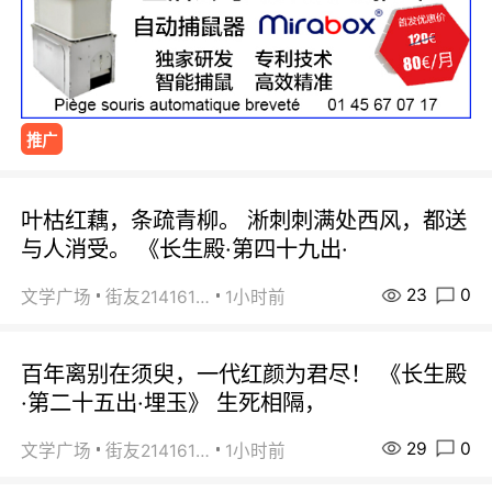
推广
叶枯红藕，条疏青柳。 淅刺刺满处西风，都送
与人消受。 《长生殿·第四十九出·
23
0
文学广场
街友21416156
1小时前
百年离别在须臾，一代红颜为君尽！ 《长生殿
·第二十五出·埋玉》 生死相隔，
29
0
文学广场
街友21416156
1小时前