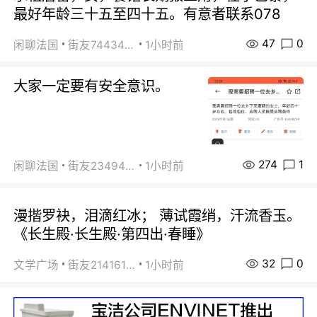
最好年龄三十五至四十五。有意者联系078
47
0
闲聊法国
街友74434350
1小时前
大家一定要有安全意识。
274
1
闲聊法国
街友23494008
1小时前
漫揩罗袂，泪滴红冰； 薄试霞绡，汗流香玉。
《长生殿·长生殿·第四出·春睡》
32
0
文学广场
街友21416156
1小时前