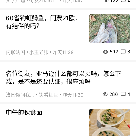
文学广场
街友21416156
昨天11:47
60省钓虹鳟鱼，门票21欧，
有结伴的吗？
592
6
闲聊法国
小玉老师
昨天11:38
名位街友，亚马逊什么都可以买吗，怎么下
载，是不是还要认证，很麻烦吗
286
4
法国你问我答
笑看红臣
昨天11:30
中午的伙食面