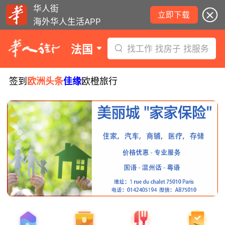
华人街
立即下载
海外华人生活APP
法国
找工作 找房子 找服务
签到
欧洲头条
佳缘
欧橙旅行