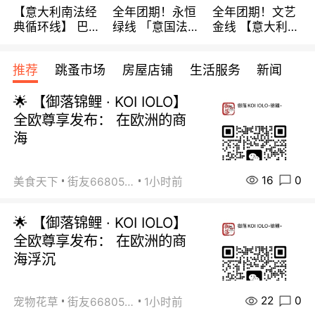
【意大利南法经
全年团期！永恒
全年团期！文艺
典循环线】 巴黎
绿线 「意国法
金线 【意大利一
上下 所有日期铁
南」巴黎上下 去
地】 循环7日游
发！ 全程四星级
意大利 南法 99
全程693欧/人起
推荐
跳蚤市场
房屋店铺
生活服务
新闻
宾馆 108欧/天起
欧/天起 ~包拼房
每周铁发！
全程756欧/位
🌟 【御落锦鲤 · KOI IOLO】
全欧尊享发布： 在欧洲的商
海
16
0
美食天下
街友66805488
1小时前
🌟 【御落锦鲤 · KOI IOLO】
全欧尊享发布： 在欧洲的商
海浮沉
22
0
宠物花草
街友66805488
1小时前