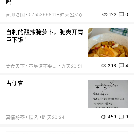
吗
122
0
0755399811
闲聊法国
昨天22:40
自制的酸辣腌萝卜，脆爽开胃
巨下饭！
298
4
美食天下
不靠谱不要联系
昨天20:51
占便宜
459
9
真情秘密
匿名
昨天20:34