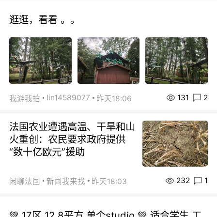
逛逛，看看 。。
131
2
lin14589077
我游我拍
昨天18:06
法国农业遭遇高温、干旱和山
火重创：农民要求政府提供
“数十亿欧元”援助
232
1
闲聊法国
新闻我来找
昨天18:03
💚 17区 12.8平方.单个studio 💚 适合学生.工