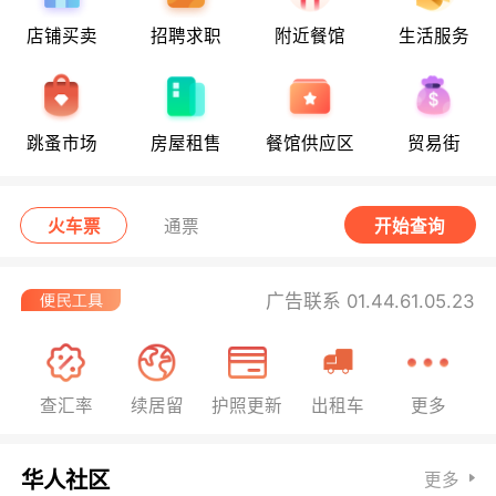
店铺买卖
招聘求职
附近餐馆
生活服务
跳蚤市场
房屋租售
餐馆供应区
贸易街
火车票
通票
开始查询
广告联系 01.44.61.05.23
查汇率
续居留
护照更新
出租车
更多
华人社区
更多