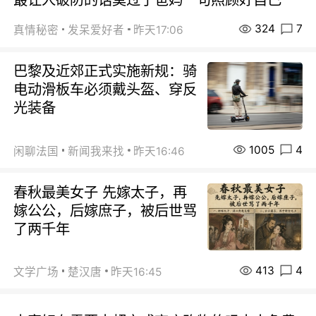
324
7
真情秘密
发呆爱好者
昨天17:06
巴黎及近郊正式实施新规：骑
电动滑板车必须戴头盔、穿反
光装备
1005
4
闲聊法国
新闻我来找
昨天16:46
春秋最美女子 先嫁太子，再
嫁公公，后嫁庶子，被后世骂
了两千年
413
4
文学广场
楚汉唐
昨天16:45