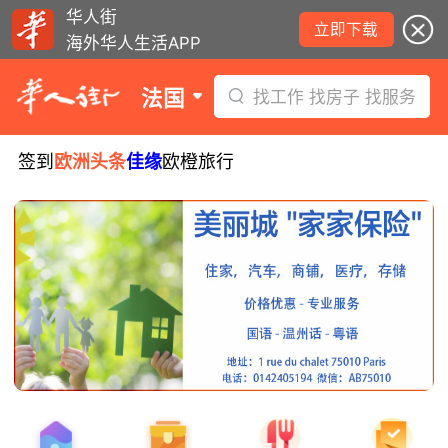
华人街
立即下载
海外华人生活APP
法国
找工作 找房子 找服务
签到
欧洲头条
佳缘
欧橙旅行