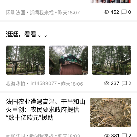
452
0
闲聊法国
新闻我来找
昨天18:07
逛逛，看看 。。
237
2
lin14589077
我游我拍
昨天18:06
法国农业遭遇高温、干旱和山
火重创：农民要求政府提供
“数十亿欧元”援助
381
2
闲聊法国
新闻我来找
昨天18:03