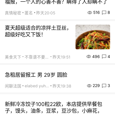
福报，一个人的心善不善？瞒得了人却瞒不了
516
8
真情秘密
匿名
昨天20:05
夏天超级适合的凉拌土豆丝，
超级好吃又下饭！
496
4
美食天下
不靠谱不要联系
昨天19:51
急租居留报工 男 29岁 圆脸
229
3
elabed yuhua
闲聊法国
昨天19:38
新鲜冷冻饺子100粒22欧，本店提供早餐包
子，馒头，油条，豆浆，豆沙包，小麻花，