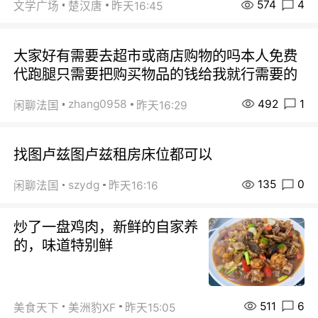
574
4
文学广场
楚汉唐
昨天16:45
大家好有需要去超市或商店购物的吗本人免费
代跑腿只需要把购买物品的钱给我就行需要的
492
1
zhang0958
闲聊法国
昨天16:29
找图卢兹图卢兹租房床位都可以
135
0
szydg
闲聊法国
昨天16:16
炒了一盘鸡肉，新鲜的自家养
的，味道特别鲜
511
6
美食天下
美洲豹XF
昨天15:05