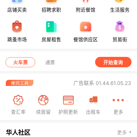
店铺买卖
招聘求职
附近餐馆
生活服务
跳蚤市场
房屋租售
餐馆供应区
贸易街
火车票
通票
开始查询
广告联系 01.44.61.05.23
查汇率
续居留
护照更新
出租车
更多
华人社区
更多