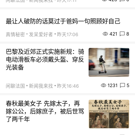
闲聊法国
新闻我来找
昨天17:11
最让人破防的话莫过于爸妈一句照顾好自己
421
8
真情秘密
发呆爱好者
昨天17:06
巴黎及近郊正式实施新规：骑
电动滑板车必须戴头盔、穿反
光装备
1231
5
闲聊法国
新闻我来找
昨天16:46
春秋最美女子 先嫁太子，再
嫁公公，后嫁庶子，被后世骂
了两千年