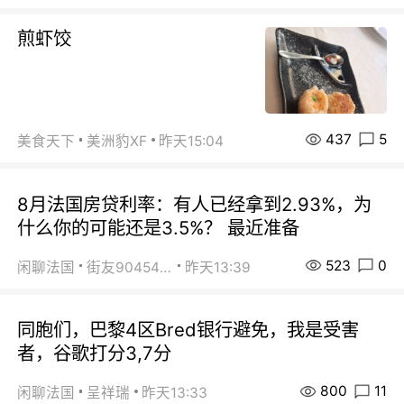
煎虾饺
437
5
美食天下
美洲豹XF
昨天15:04
8月法国房贷利率：有人已经拿到2.93%，为
什么你的可能还是3.5%？ 最近准备
523
0
闲聊法国
街友90454511
昨天13:39
同胞们，巴黎4区Bred银行避免，我是受害
者，谷歌打分3,7分
800
11
闲聊法国
呈祥瑞
昨天13:33