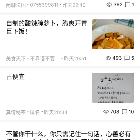
392
1
0755399811
闲聊法国
昨天22:40
自制的酸辣腌萝卜，脆爽开胃
巨下饭！
493
5
美食天下
不靠谱不要联系
昨天20:51
占便宜
708
10
真情秘密
匿名
昨天20:34
不管你干什么，你只需记住一句话，心善必有