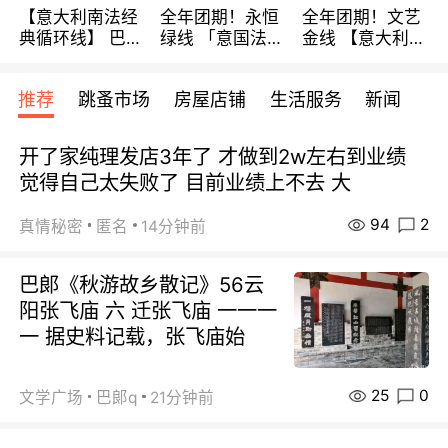
【意大利南法经
全年团期！永恒
全年团期！文艺
典循环线】 巴黎
绿线 「意国法
金线 【意大利一
上下 所有日期铁
南」巴黎上下 去
地】 循环7日游
发！ 全程四星级
意大利 南法 99
全程693欧/人起
推荐
跳蚤市场
房屋店铺
生活服务
新闻
宾馆 108欧/天起
欧/天起 ~包拼房
每周铁发！
全程756欧/位
开了家纯理发店3年了 才做到2w左右到业绩
觉得自己太失败了 目前业绩上不去 大
94
2
真情秘密
匿名
14分钟前
巴郞《秋游故乡散记》56云
阳张飞庙 六 迁张飞庙 一一一
一 据史料记载，张飞庙始
25
0
文学广场
巴郞q
21分钟前