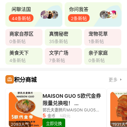
闲聊法国
你问我答
44条新帖
2条新帖
商家自荐区
真情秘密
宠物花草
0条新帖
35条新帖
1条新帖
美食天下
文学广场
亲子家庭
4条新帖
7条新帖
0条新帖
积分商城
更多
MAISON GUO 5欧代金券
限量兑换啦！ ...
郭氏夫妻肺片MAISON GUO5欧代金券限量兑换啦！
5
金币
5欧元
立即兑换
2093人气
1931人