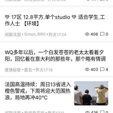
💚 17区 12.8平方.单个studio 💚 适合学生.工
作人士 【环境】
406
0
Simon_RIRIl
闲聊法国
昨天17:24
WQ多年以后，一个白发苍苍的老太太看着夕
阳，回忆着在意大利的那些年，那个略有情调
403
4
真情秘密
匿名
昨天17:18
法国高温持续：周日13省进入
橙色警戒，下周将迎大范围热
浪，局地再冲40℃
426
0