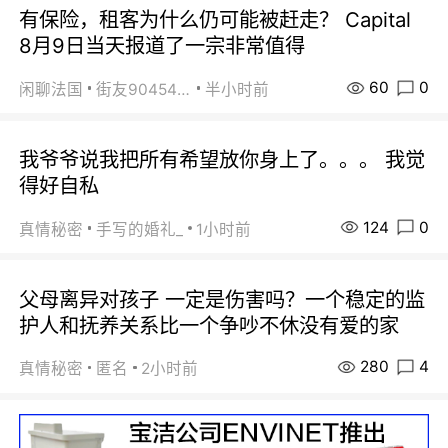
有保险，租客为什么仍可能被赶走？ Capital
8月9日当天报道了一宗非常值得
60
0
闲聊法国
街友90454511
半小时前
我爷爷说我把所有希望放你身上了。。。 我觉
得好自私
124
0
真情秘密
手写的婚礼_
1小时前
父母离异对孩子 一定是伤害吗？一个稳定的监
护人和抚养关系比一个争吵不休没有爱的家
280
4
真情秘密
匿名
2小时前