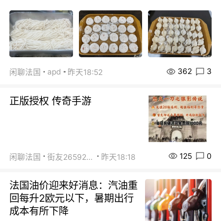
362
3
apd
闲聊法国
昨天18:52
正版授权 传奇手游
125
0
闲聊法国
街友26592800
昨天18:18
法国油价迎来好消息：汽油重
回每升2欧元以下，暑期出行
成本有所下降