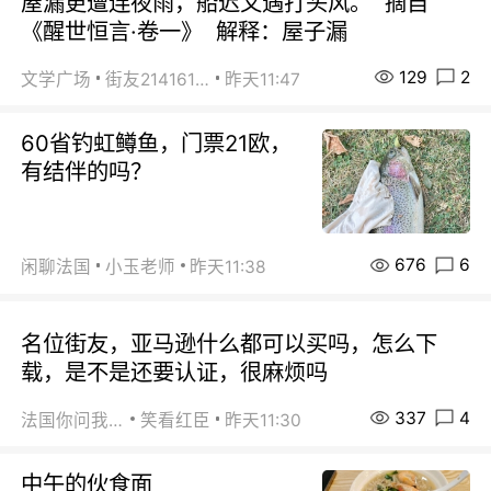
屋漏更遭连夜雨，船迟又遇打头风。 摘自
《醒世恒言·卷一》 解释：屋子漏
129
2
文学广场
街友21416156
昨天11:47
60省钓虹鳟鱼，门票21欧，
有结伴的吗？
676
6
闲聊法国
小玉老师
昨天11:38
名位街友，亚马逊什么都可以买吗，怎么下
载，是不是还要认证，很麻烦吗
337
4
法国你问我答
笑看红臣
昨天11:30
中午的伙食面