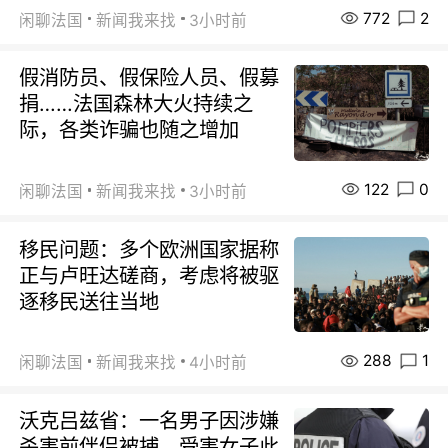
772
2
闲聊法国
新闻我来找
3小时前
假消防员、假保险人员、假募
捐……法国森林大火持续之
际，各类诈骗也随之增加
122
0
闲聊法国
新闻我来找
3小时前
移民问题：多个欧洲国家据称
正与卢旺达磋商，考虑将被驱
逐移民送往当地
288
1
闲聊法国
新闻我来找
4小时前
沃克吕兹省：一名男子因涉嫌
杀害前伴侣被捕，受害女子此