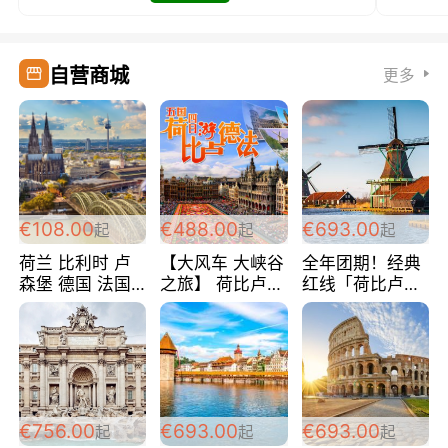
自营商城
更多
€108.00
€488.00
€693.00
起
起
起
荷兰 比利时 卢
【大风车 大峡谷
全年团期！经典
森堡 德国 法国
之旅】 荷比卢德
红线「荷比卢德
超爽玩遍西欧 循
法 巴黎上下 经
法」七天循环 五
环线 全程四星宾
典五国四日游
国 仅售99欧/人/
馆 108欧/人/天
488欧/人
天！巴黎上下！
包拼房~
€756.00
€693.00
€693.00
起
起
起