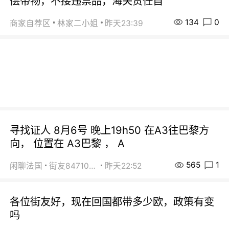
偿带物，不接违禁品，海关责任自
134
0
商家自荐区
林家二小姐
昨天23:39
寻找证人 8月6号 晚上19h50 在A3往巴黎方
向， 位置在 A3巴黎 ， A
565
1
闲聊法国
街友84710671
昨天22:52
各位街友好，现在回国都带多少欧，政策有变
吗