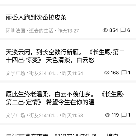
丽岙人跑到沈岙拉皮条
854
6
闲聊法国
逝去的生活
昨天13:27
天淡云闲，列长空数行新雁。 《长生殿·第二
十四出·惊变》 天色清淡，白云悠
168
1
文学广场
街友21416156
昨天11:54
愿此生终老温柔，白云不羡仙乡。 《长生殿·
第二出·定情》 希望今生在你的温
119
1
文学广场
街友21416156
昨天11:53