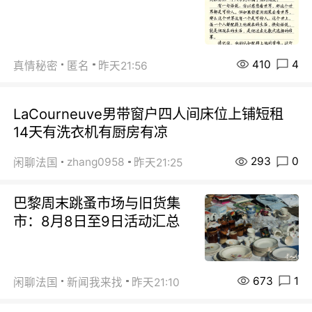
410
4
真情秘密
匿名
昨天21:56
LaCourneuve男带窗户四人间床位上铺短租
14天有洗衣机有厨房有凉
293
0
zhang0958
闲聊法国
昨天21:25
巴黎周末跳蚤市场与旧货集
市：8月8日至9日活动汇总
673
1
闲聊法国
新闻我来找
昨天21:10