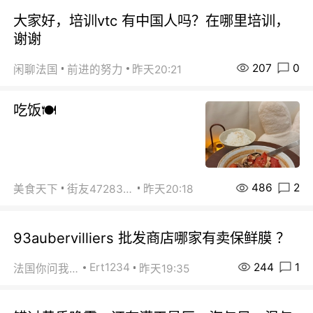
大家好，培训vtc 有中国人吗？在哪里培训，
谢谢
207
0
闲聊法国
前进的努力
昨天20:21
吃饭🍽️
486
2
美食天下
街友472838572
昨天20:18
93aubervilliers 批发商店哪家有卖保鲜膜 ？
244
1
Ert1234
法国你问我答
昨天19:35