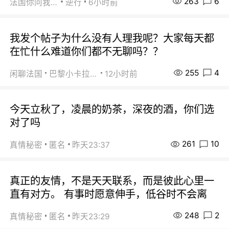
263
6
法国你问我答
逆行
6小时前
我发个帖子为什么没有人理我呢？大家每天都
在忙什么难道你们都不无聊吗？？
255
4
闲聊法国
巴黎小卡拉咪
12小时前
今天立秋了，凌晨的奶茶，深夜的酒，你们选
对了吗
261
10
真情秘密
匿名
昨天23:37
真正的友情，不是天天联系，而是彼此心里一
直有对方。 有事时愿意伸手，低谷时不会离
248
2
真情秘密
匿名
昨天23:29