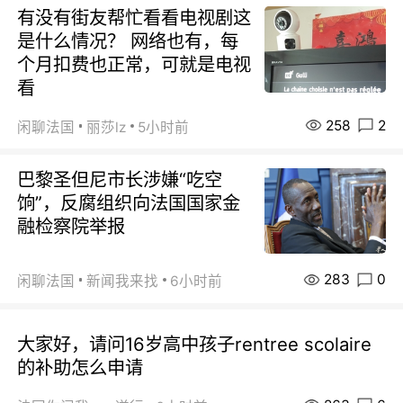
有没有街友帮忙看看电视剧这
是什么情况？ 网络也有，每
个月扣费也正常，可就是电视
看
258
2
闲聊法国
丽莎lz
5小时前
巴黎圣但尼市长涉嫌“吃空
饷”，反腐组织向法国国家金
融检察院举报
283
0
闲聊法国
新闻我来找
6小时前
大家好，请问16岁高中孩子rentree scolaire
的补助怎么申请