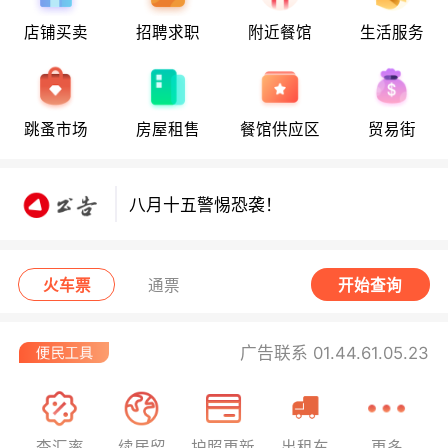
店铺买卖
招聘求职
附近餐馆
生活服务
八月十五警惕恐袭！
跳蚤市场
房屋租售
餐馆供应区
贸易街
八月十五警惕恐袭！
八月十五警惕恐袭！
火车票
通票
开始查询
广告联系 01.44.61.05.23
查汇率
续居留
护照更新
出租车
更多