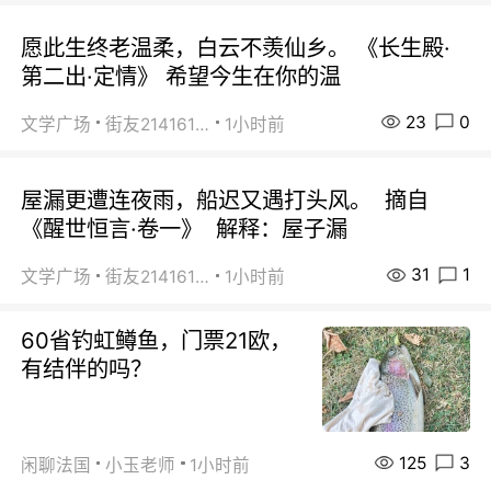
愿此生终老温柔，白云不羡仙乡。 《长生殿·
第二出·定情》 希望今生在你的温
23
0
文学广场
街友21416156
1小时前
屋漏更遭连夜雨，船迟又遇打头风。 摘自
《醒世恒言·卷一》 解释：屋子漏
31
1
文学广场
街友21416156
1小时前
60省钓虹鳟鱼，门票21欧，
有结伴的吗？
125
3
闲聊法国
小玉老师
1小时前