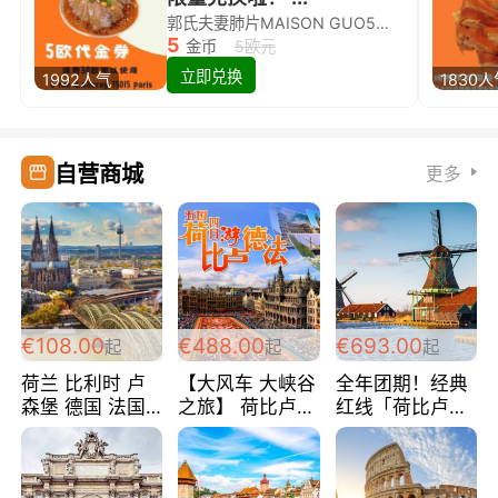
郭氏夫妻肺片MAISON GUO5欧代金券限量兑换啦！
5
金币
5欧元
立即兑换
1992人气
1830
自营商城
更多
€108.00
€488.00
€693.00
起
起
起
荷兰 比利时 卢
【大风车 大峡谷
全年团期！经典
森堡 德国 法国
之旅】 荷比卢德
红线「荷比卢德
超爽玩遍西欧 循
法 巴黎上下 经
法」七天循环 五
环线 全程四星宾
典五国四日游
国 仅售99欧/人/
馆 108欧/人/天
488欧/人
天！巴黎上下！