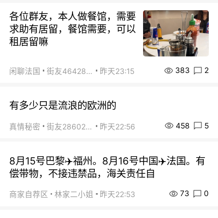
各位群友，本人做餐馆，需要
求助有居留，餐馆需要，可以
租居留嘛
383
2
闲聊法国
街友46428878
昨天23:15
有多少只是流浪的欧洲的
458
5
真情秘密
街友28602925
昨天22:56
8月15号巴黎✈️福州。8月16号中国✈️法国。有
偿带物，不接违禁品，海关责任自
73
0
商家自荐区
林家二小姐
昨天22:53