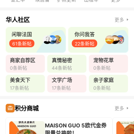
华人社区
更多
闲聊法国
你问我答
61条新帖
22条新帖
商家自荐区
真情秘密
宠物花草
0条新帖
44条新帖
0条新帖
美食天下
文学广场
亲子家庭
17条新帖
17条新帖
0条新帖
积分商城
更多
MAISON GUO 5欧代金券
限量兑换啦！ ...