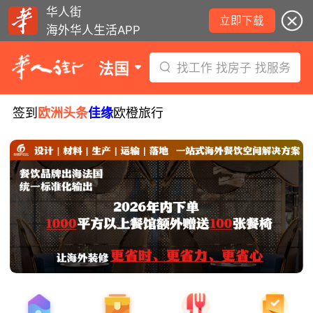
华人街
立即下载
海外华人生活APP
法国
找工作 找房子 找服务
签到
欧洲头条
佳缘
欧橙旅行