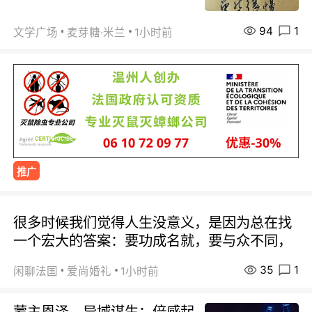
94
1
文学广场
麦芽糖·米兰
1小时前
推广
很多时候我们觉得人生没意义，是因为总在找
一个宏大的答案：要功成名就，要与众不同，
35
1
闲聊法国
爱尚婚礼
1小时前
蒙主恩泽、异域谋生；倍感起