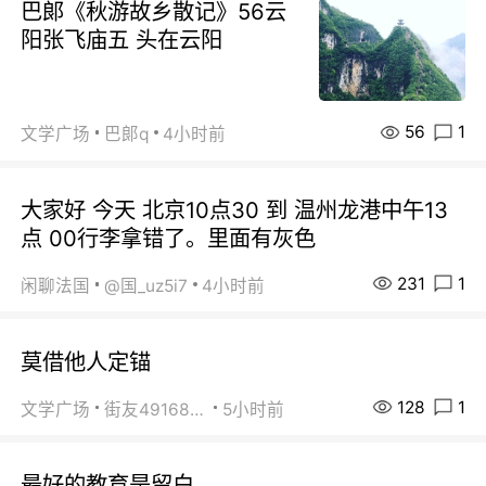
巴郞《秋游故乡散记》56云
阳张飞庙五 头在云阳
56
1
文学广场
巴郞q
4小时前
大家好 今天 北京10点30 到 温州龙港中午13
点 00行李拿错了。里面有灰色
231
1
闲聊法国
@国_uz5i7
4小时前
莫借他人定锚
128
1
文学广场
街友49168527
5小时前
最好的教育是留白