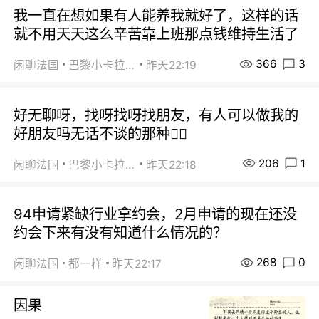
我一直在想如果有人能养我就好了，这样的话
就不用天天这么辛苦靠上班那点钱维持生活了
366
3
闲聊法国
巴黎小卡拉咪
昨天22:19
好无聊呀，找呀找呀找朋友，有人可以做我的
好朋友吗无话不谈的那种😮‍💨
206
1
闲聊法国
巴黎小卡拉咪
昨天22:18
94申请紧缺行业拿约会，2月申请的现在还没
约会下来有没有知道什么情况的？
268
0
闲聊法国
都一样
昨天22:17
因果