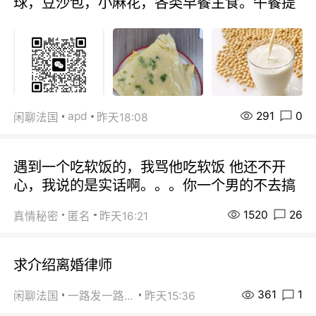
球，豆沙包，小麻花，各类早餐主食。午餐提
291
0
apd
闲聊法国
昨天18:08
遇到一个吃软饭的，我骂他吃软饭 他还不开
心，我说的是实话啊。。。你一个男的不去搞
1520
26
真情秘密
匿名
昨天16:21
求介绍离婚律师
361
1
闲聊法国
一路发一路发
昨天15:36