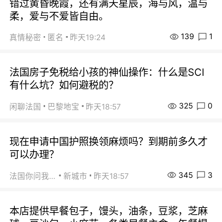
错过黄昏晚霞，还有满天星辰，海与风，温与
柔，爱与不爱皆自由。
139
1
真情秘密
匿名
昨天19:24
法国房子免税给小孩的神仙操作：什么是SCI
有什么坑？如何避税的？
325
0
闲聊法国
巴黎地宝
昨天18:57
现在申请中国护照换领麻烦吗？到期前多久才
可以办理？
345
3
法国你问我答
新城市
昨天18:57
本店提供早餐包子，馒头，油条，豆浆，芝麻