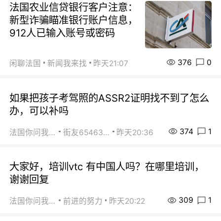
法国农业信贷银行客户注意：
新型诈骗瞄准银行账户信息，
912人已输入账号或密码
376
0
闲聊法国
新闻我来找
昨天21:07
如果把孩子考驾照的ASSR2证明找不到了怎么
办，可以补吗
374
1
法国你问我答
街友65463281
昨天20:36
大家好，培训vtc 有中国人吗？在哪里培训，
谢谢回复
309
1
法国你问我答
前进的努力
昨天20:22