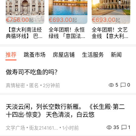
包拼房~
€756.00
€693.00
€693.00
起
起
起
【意大利南法经
全年团期！永恒
全年团期！文艺
典循环线】 巴黎
绿线 「意国法
金线 【意大利一
上下 所有日期铁
南」巴黎上下 去
地】 循环7日游
发！ 全程四星级
意大利 南法 99
全程693欧/人起
推荐
跳蚤市场
房屋店铺
生活服务
新闻
宾馆 108欧/天起
欧/天起 ~包拼房
每周铁发！
全程756欧/位
做寿司不吃鱼的吗？
5
0
真情秘密
匿名
2分钟前
天淡云闲，列长空数行新雁。 《长生殿·第二
十四出·惊变》 天色清淡，白云悠
35
1
文学广场
街友21416156
1小时前