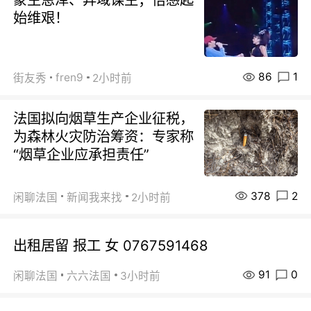
始维艰！
86
1
fren9
街友秀
2小时前
法国拟向烟草生产企业征税，
为森林火灾防治筹资：专家称
“烟草企业应承担责任”
378
2
闲聊法国
新闻我来找
2小时前
出租居留 报工 女 0767591468
91
0
闲聊法国
六六法国
3小时前