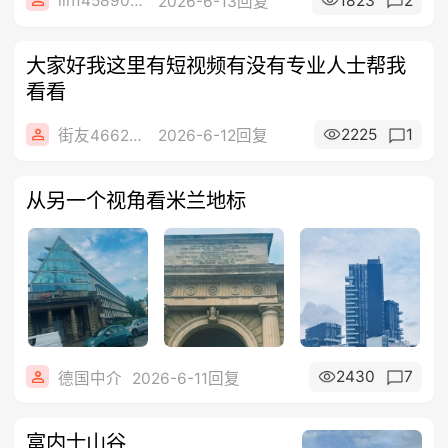
lin14589077
1823
2
2026-6-13回复
大家好我这里有短视频有没有专业人士帮我
看看
2225
1
街友46622610
2026-6-12回复
从另一个视角看米兰地标
2430
7
德国中介
2026-6-11回复
富内士山谷