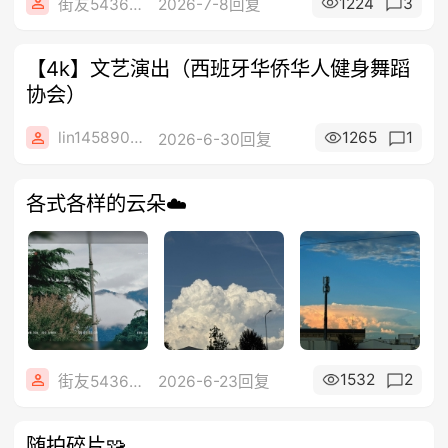
1224
3
街友54369822
2026-7-8回复
【4k】文艺演出（西班牙华侨华人健身舞蹈
协会）
lin14589077
1265
1
2026-6-30回复
各式各样的云朵☁️
1532
2
街友54369822
2026-6-23回复
随拍碎片🧩