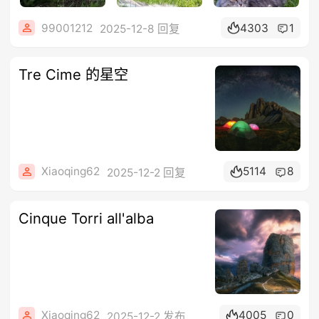
99001212
4303
1
2025-12-8 回复
Tre Cime 的星空
Xiaoqing62
5114
8
2025-12-2 回复
Cinque Torri all'alba
Xiaoqing62
4005
0
2025-12-2 发布