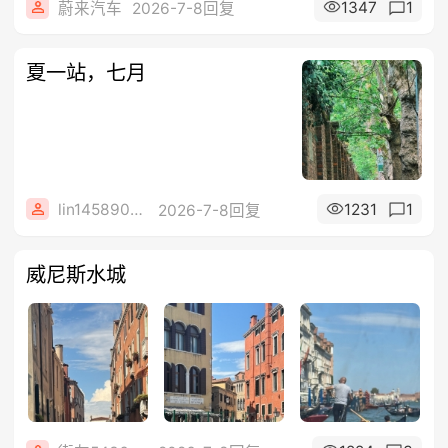
1347
1
蔚来汽车
2026-7-8回复
夏一站，七月
lin14589077
1231
1
2026-7-8回复
威尼斯水城