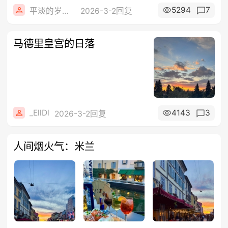
5294
7
平淡的岁月静好
2026-3-2回复
马德里皇宫的日落
_EllDl
4143
3
2026-3-2回复
人间烟火气：米兰