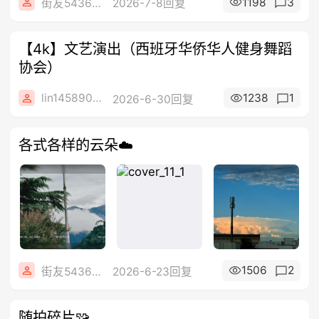
1198
3
街友54369822
2026-7-8回复
【4k】文艺演出（西班牙华侨华人健身舞蹈
协会）
lin14589077
1238
1
2026-6-30回复
各式各样的云朵☁️
1506
2
街友54369822
2026-6-23回复
随拍碎片🧩