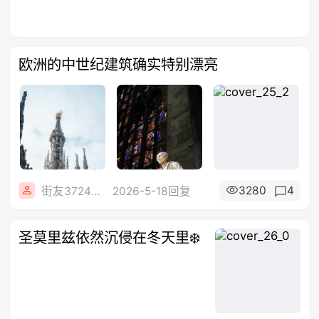
欧洲的中世纪建筑确实特别漂亮
3280
4
街友37248604
2026-5-18回复
圣莫里兹依然沉侵在冬天里❄️