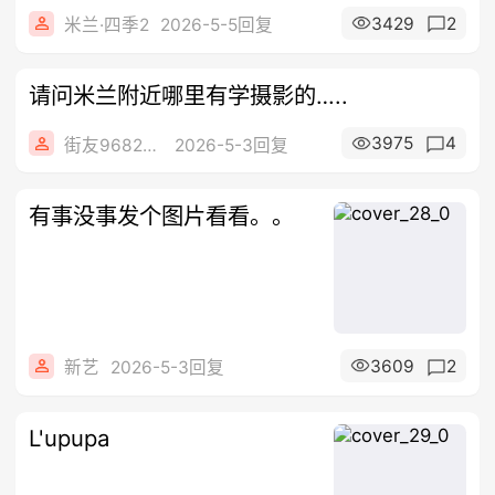
3429
2
米兰·四季2
2026-5-5回复
请问米兰附近哪里有学摄影的…..
3975
4
街友96822868
2026-5-3回复
有事没事发个图片看看。。
3609
2
新艺
2026-5-3回复
L'upupa