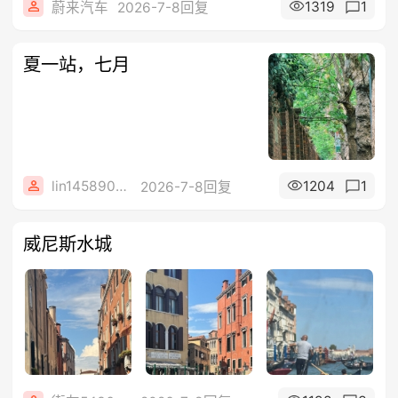
1319
1
蔚来汽车
2026-7-8回复
夏一站，七月
lin14589077
1204
1
2026-7-8回复
威尼斯水城