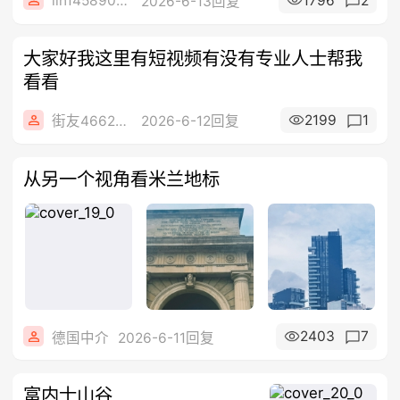
lin14589077
1796
2
2026-6-13回复
大家好我这里有短视频有没有专业人士帮我
看看
2199
1
街友46622610
2026-6-12回复
从另一个视角看米兰地标
2403
7
德国中介
2026-6-11回复
富内士山谷