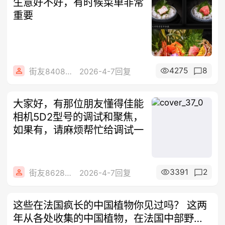
生意好不好，有时候菜单非常
重要
4275
8
街友84086072
2026-4-7回复
大家好，有那位朋友懂得佳能
相机5D2型号的调试和聚焦，
如果有，请麻烦帮忙给调试一
3391
2
街友86288856
2026-4-7回复
这些在法国疯长的中国植物你见过吗？ 这两
年从各处收集的中国植物，在法国中部野蛮