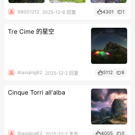
99001212
4301
1
2025-12-8 回复
Tre Cime 的星空
Xiaoqing62
5112
8
2025-12-2 回复
Cinque Torri all'alba
Xiaoqing62
4005
0
2025-12-2 发布