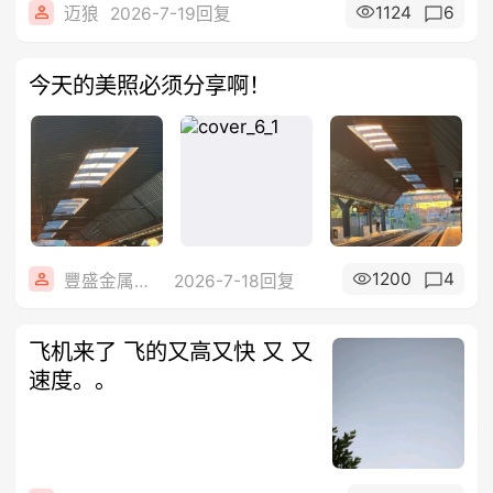
1124
6
迈狼
2026-7-19回复
今天的美照必须分享啊！
1200
4
豐盛金属公司
2026-7-18回复
飞机来了 飞的又高又快 又 又
速度。。