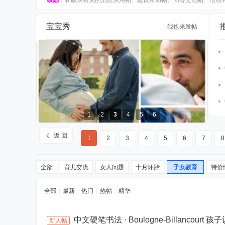
鼓励
：和版块有关的消息实用帖、建议帮助帖、回答交流帖、活动和
宝宝秀
我也来发帖
1
2
3
4
5
6
198欧孕妇照，亲子照，百日照，内有样片
返 回
1
2
3
4
5
6
7
8
全部
育儿交流
女人问题
十月怀胎
子女教育
特价
全部
|
最新
|
热门
|
热帖
|
精华
中文硬笔书法 · Boulogne-Billancourt
新人帖