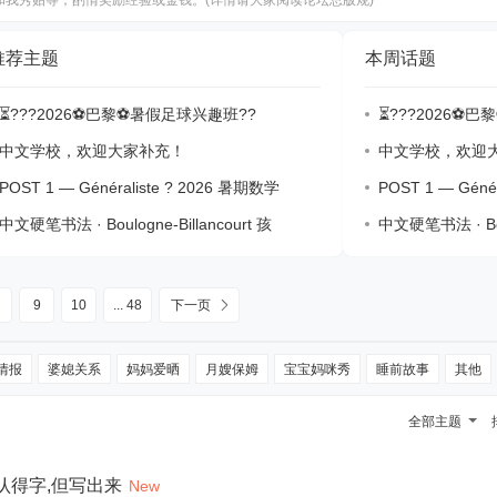
我秀贴等，酌情奖励经验或金钱。(详情请大家阅读论坛总版规)
推荐主题
本周话题
⏳???2026⚽巴黎⚽暑假足球兴趣班?‍?
⏳???2026⚽巴
中文学校，欢迎大家补充！
中文学校，欢迎
POST 1 — Généraliste ? 2026 暑期数学
POST 1 — Géné
中文硬笔书法 · Boulogne-Billancourt 孩
中文硬笔书法 · Boul
9
10
... 48
下一页
情报
婆媳关系
妈妈爱晒
月嫂保姆
宝宝妈咪秀
睡前故事
其他
全部主题
 孩子认得字,但写出来
New