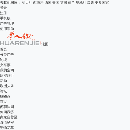
去其他国家：
意大利
西班牙
德国
美国
英国
荷兰
奥地利
瑞典
更多国家
登录
注册
手机版
广告管理
使用帮助
法国
首页
分类广告
论坛
火车票
我的空间
欧橙旅行
活动
欧洲头条
论坛
luntan
首页
闲聊法国
你问我答
商家自荐区
真情秘密
宠物花草