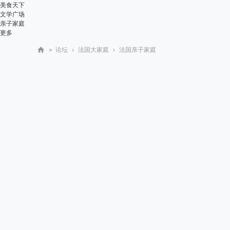
美食天下
文学广场
亲子家庭
更多
»
论坛
›
法国大家庭
›
法国亲子家庭
华
人
街
网