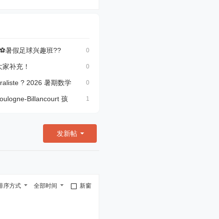
黎⚽暑假足球兴趣班?‍?
0
大家补充！
0
raliste ? 2026 暑期数学
0
ogne-Billancourt 孩
1
发新帖
排序方式
全部时间
新窗