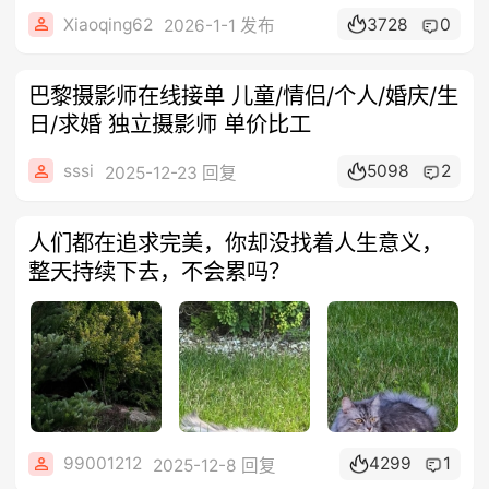
Xiaoqing62
3728
0
2026-1-1 发布
巴黎摄影师在线接单 儿童/情侣/个人/婚庆/生
日/求婚 独立摄影师 单价比工
sssi
5098
2
2025-12-23 回复
人们都在追求完美，你却没找着人生意义，
整天持续下去，不会累吗？
99001212
4299
1
2025-12-8 回复