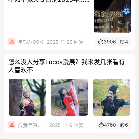
3906
4
星期八95号
2025-11-26 回复
怎么没人分享Lucca漫展？我来发几张看有
人喜欢不
4760
6
孤芳自赏☋冷暖自知
2025-11-6 回复