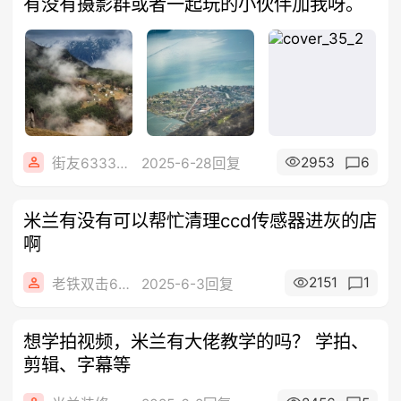
有没有摄影群或者一起玩的小伙伴加我呀。
2953
6
街友63334626
2025-6-28回复
米兰有没有可以帮忙清理ccd传感器进灰的店
啊
2151
1
老铁双击666
2025-6-3回复
想学拍视频，米兰有大佬教学的吗？ 学拍、
剪辑、字幕等