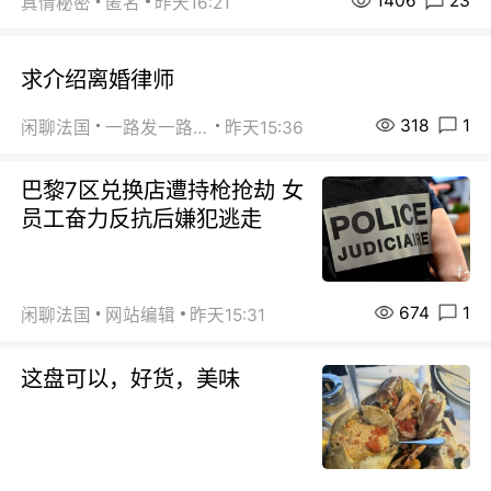
1406
23
真情秘密
匿名
昨天16:21
求介绍离婚律师
318
1
闲聊法国
一路发一路发
昨天15:36
巴黎7区兑换店遭持枪抢劫 女
员工奋力反抗后嫌犯逃走
674
1
闲聊法国
网站编辑
昨天15:31
这盘可以，好货，美味