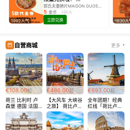
郭氏夫妻肺片MAISON GUO5欧代金券限量兑换啦！
5
金币
5欧元
立即兑换
1992人气
1830
自营商城
更多
€108.00
€488.00
€693.00
起
起
起
荷兰 比利时 卢
【大风车 大峡谷
全年团期！经典
森堡 德国 法国
之旅】 荷比卢德
红线「荷比卢德
超爽玩遍西欧 循
法 巴黎上下 经
法」七天循环 五
环线 全程四星宾
典五国四日游
国 仅售99欧/人/
馆 108欧/人/天
488欧/人
天！巴黎上下！