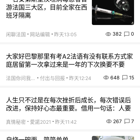
游法国三大区，目前全家在西
班牙隔离
382
0
闲聊法国
网站编辑
昨天13:05
大家好巴黎那里有考A2法语有没有联系方式家
庭居留第一次拿过来是一年的下次换要不要
648
15
法国你问我答
付出与回报
昨天12:24
人生只不过是在每次挫折后成长，每次错误后
改进，保持好心态最重要。借用一句话：人要
267
7
真情秘密
愛諾2021
昨天11:42
自烧一碗面，简简单单