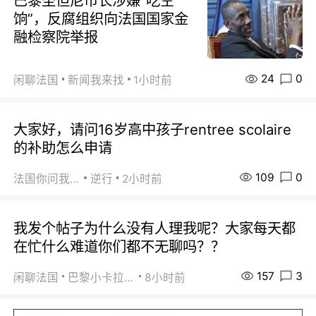
巴黎圣但尼市长涉嫌“吃空
饷”，反腐组织向法国国家金
融检察院举报
24
0
闲聊法国
新闻我来找
1小时前
大家好，请问16岁高中孩子rentree scolaire
的补助怎么申请
109
0
法国你问我答
逆行
2小时前
我发个帖子为什么没有人理我呢？大家每天都
在忙什么难道你们都不无聊吗？？
157
3
闲聊法国
巴黎小卡拉咪
8小时前