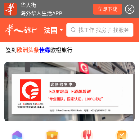
华人街
立即下载
海外华人生活APP
法国
找工作 找房子 找服务
签到
欧洲头条
佳缘
欧橙旅行