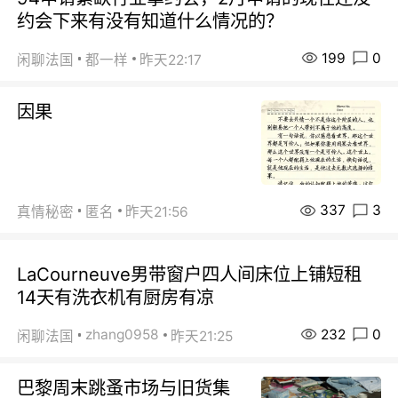
约会下来有没有知道什么情况的？
199
0
闲聊法国
都一样
昨天22:17
因果
337
3
真情秘密
匿名
昨天21:56
LaCourneuve男带窗户四人间床位上铺短租
14天有洗衣机有厨房有凉
232
0
zhang0958
闲聊法国
昨天21:25
巴黎周末跳蚤市场与旧货集