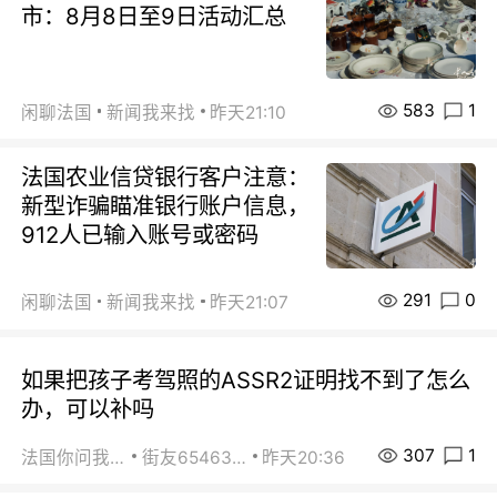
市：8月8日至9日活动汇总
583
1
闲聊法国
新闻我来找
昨天21:10
法国农业信贷银行客户注意：
新型诈骗瞄准银行账户信息，
912人已输入账号或密码
291
0
闲聊法国
新闻我来找
昨天21:07
如果把孩子考驾照的ASSR2证明找不到了怎么
办，可以补吗
307
1
法国你问我答
街友65463281
昨天20:36