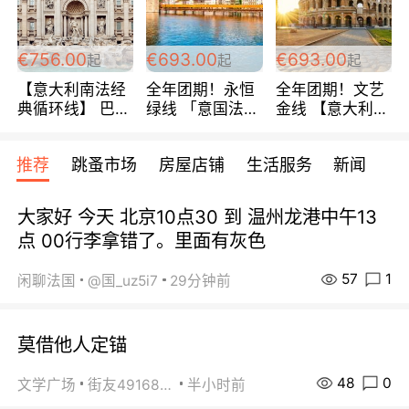
包拼房~
€756.00
€693.00
€693.00
起
起
起
【意大利南法经
全年团期！永恒
全年团期！文艺
典循环线】 巴黎
绿线 「意国法
金线 【意大利一
上下 所有日期铁
南」巴黎上下 去
地】 循环7日游
发！ 全程四星级
意大利 南法 99
全程693欧/人起
推荐
跳蚤市场
房屋店铺
生活服务
新闻
宾馆 108欧/天起
欧/天起 ~包拼房
每周铁发！
全程756欧/位
大家好 今天 北京10点30 到 温州龙港中午13
点 00行李拿错了。里面有灰色
57
1
闲聊法国
@国_uz5i7
29分钟前
莫借他人定锚
48
0
文学广场
街友49168527
半小时前