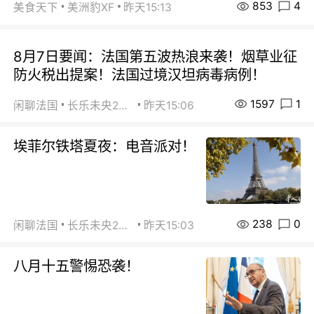
853
4
美食天下
美洲豹XF
昨天15:13
8月7日要闻：法国第五波热浪来袭！烟草业征
防火税出提案！法国过境汉坦病毒病例！
1597
1
闲聊法国
长乐未央2015
昨天15:06
埃菲尔铁塔夏夜：电音派对！
238
0
闲聊法国
长乐未央2015
昨天15:03
八月十五警惕恐袭！