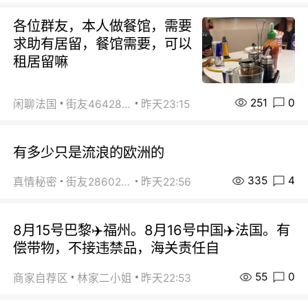
各位群友，本人做餐馆，需要
求助有居留，餐馆需要，可以
租居留嘛
251
0
闲聊法国
街友46428878
昨天23:15
有多少只是流浪的欧洲的
335
4
真情秘密
街友28602925
昨天22:56
8月15号巴黎✈️福州。8月16号中国✈️法国。有
偿带物，不接违禁品，海关责任自
55
0
商家自荐区
林家二小姐
昨天22:53