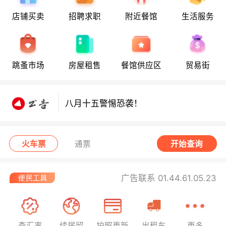
店铺买卖
招聘求职
附近餐馆
生活服务
八月十五警惕恐袭！
跳蚤市场
房屋租售
餐馆供应区
贸易街
八月十五警惕恐袭！
八月十五警惕恐袭！
火车票
通票
开始查询
广告联系 01.44.61.05.23
查汇率
续居留
护照更新
出租车
更多