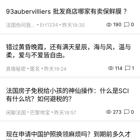
93aubervilliers 批发商店哪家有卖保鲜膜 ？
190
0
Ert1234
法国你问我答
昨天19:35
错过黄昏晚霞，还有满天星辰，海与风，温与
柔，爱与不爱皆自由。
114
1
真情秘密
匿名
昨天19:24
法国房子免税给小孩的神仙操作：什么是SCI
有什么坑？如何避税的？
273
0
闲聊法国
巴黎地宝
昨天18:57
现在申请中国护照换领麻烦吗？到期前多久才