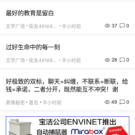
最好的教育是留白
37
0
文学广场
街友49168527
半小时前
过好生命中的每一刻
28
0
文学广场
街友49168527
半小时前
好极致的双标，聊天=纠缠，不联系=断联，给
钱=承诺，二者分开，既然能互不冲突！谢
49
0
真情秘密
匿名
半小时前