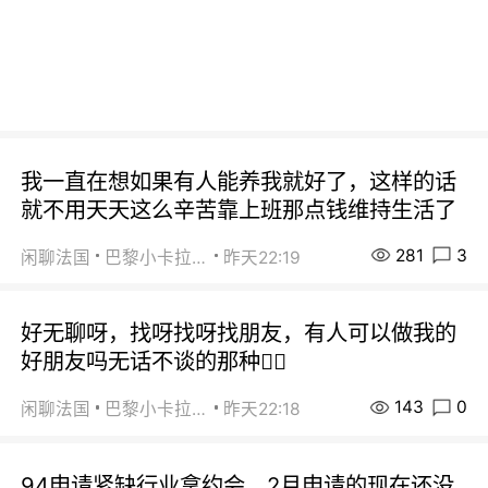
我一直在想如果有人能养我就好了，这样的话
就不用天天这么辛苦靠上班那点钱维持生活了
281
3
闲聊法国
巴黎小卡拉咪
昨天22:19
好无聊呀，找呀找呀找朋友，有人可以做我的
好朋友吗无话不谈的那种😮‍💨
143
0
闲聊法国
巴黎小卡拉咪
昨天22:18
94申请紧缺行业拿约会，2月申请的现在还没