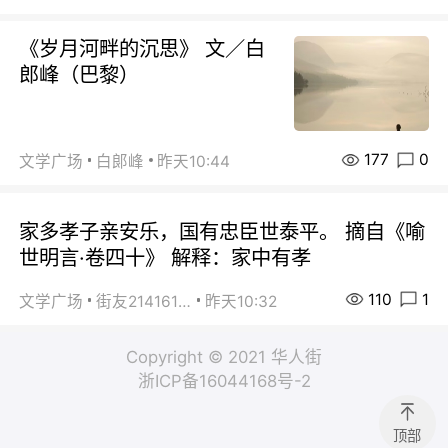
《岁月河畔的沉思》 文／白
郎峰（巴黎）
177
0
文学广场
白郞峰
昨天10:44
家多孝子亲安乐，国有忠臣世泰平。 摘自《喻
世明言·卷四十》 解释：家中有孝
110
1
文学广场
街友21416156
昨天10:32
Copyright © 2021 华人街
浙ICP备16044168号-2
顶部