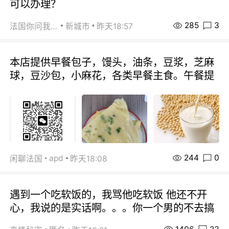
可以办理？
285
3
法国你问我答
新城市
昨天18:57
本店提供早餐包子，馒头，油条，豆浆，芝麻
球，豆沙包，小麻花，各类早餐主食。午餐提
244
0
apd
闲聊法国
昨天18:08
遇到一个吃软饭的，我骂他吃软饭 他还不开
心，我说的是实话啊。。。你一个男的不去搞