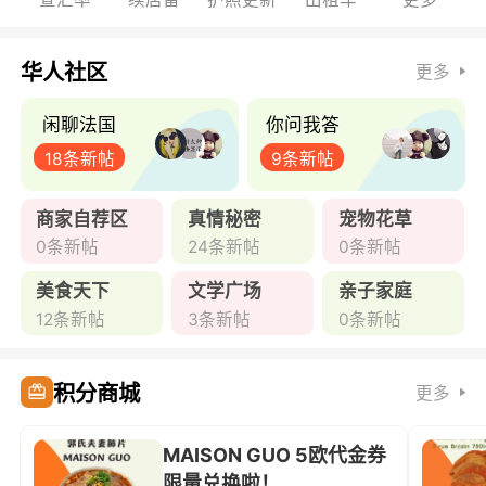
华人社区
更多
闲聊法国
你问我答
18条新帖
9条新帖
商家自荐区
真情秘密
宠物花草
0条新帖
24条新帖
0条新帖
美食天下
文学广场
亲子家庭
12条新帖
3条新帖
0条新帖
积分商城
更多
MAISON GUO 5欧代金券
限量兑换啦！ ...