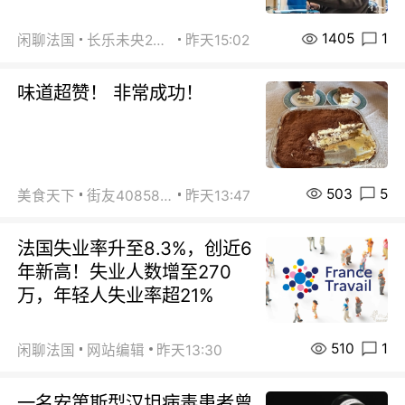
1405
1
闲聊法国
长乐未央2015
昨天15:02
味道超赞！ 非常成功！
503
5
美食天下
街友40858442
昨天13:47
法国失业率升至8.3%，创近6
年新高！失业人数增至270
万，年轻人失业率超21%
510
1
闲聊法国
网站编辑
昨天13:30
一名安第斯型汉坦病毒患者曾