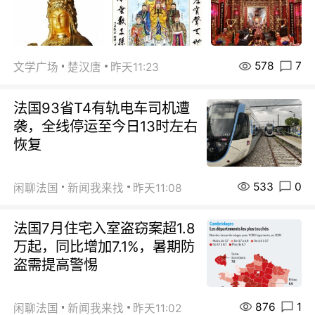
578
7
文学广场
楚汉唐
昨天11:23
法国93省T4有轨电车司机遭
袭，全线停运至今日13时左右
恢复
533
0
闲聊法国
新闻我来找
昨天11:08
法国7月住宅入室盗窃案超1.8
万起，同比增加7.1%，暑期防
盗需提高警惕
876
1
闲聊法国
新闻我来找
昨天11:02