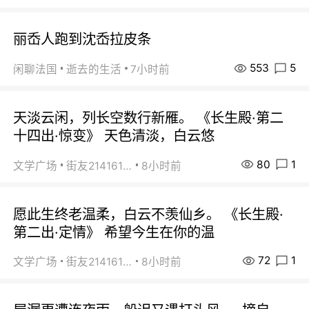
丽岙人跑到沈岙拉皮条
553
5
闲聊法国
逝去的生活
7小时前
天淡云闲，列长空数行新雁。 《长生殿·第二
十四出·惊变》 天色清淡，白云悠
80
1
文学广场
街友21416156
8小时前
愿此生终老温柔，白云不羡仙乡。 《长生殿·
第二出·定情》 希望今生在你的温
72
1
文学广场
街友21416156
8小时前