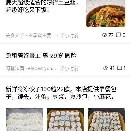
夏天超级适合的凉拌土豆丝，
超级好吃又下饭！
77
0
美食天下
不靠谱不要联系
半小时前
急租居留报工 男 29岁 圆脸
41
1
elabed yuhua
闲聊法国
半小时前
新鲜冷冻饺子100粒22欧，本店提供早餐包
子，馒头，油条，豆浆，豆沙包，小麻花，