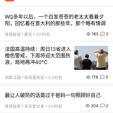
WQ多年以后，一个白发苍苍的老太太看着夕
阳，回忆着在意大利的那些年，那个略有情调
165
2
真情秘密
匿名
3小时前
法国高温持续：周日13省进入
橙色警戒，下周将迎大范围热
浪，局地再冲40℃
178
0
闲聊法国
新闻我来找
3小时前
最让人破防的话莫过于爸妈一句照顾好自己
204
2
真情秘密
发呆爱好者
3小时前