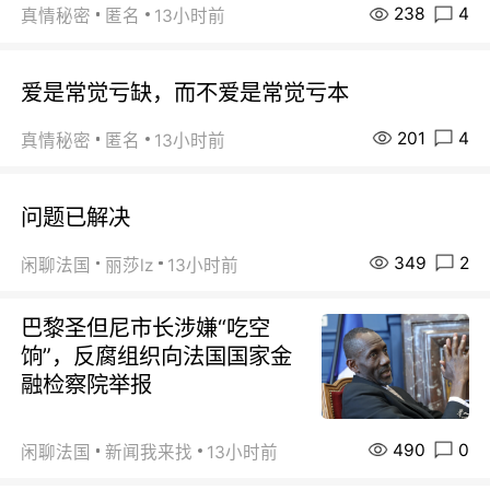
238
4
真情秘密
匿名
13小时前
爱是常觉亏缺，而不爱是常觉亏本
201
4
真情秘密
匿名
13小时前
问题已解决
349
2
闲聊法国
丽莎lz
13小时前
巴黎圣但尼市长涉嫌“吃空
饷”，反腐组织向法国国家金
融检察院举报
490
0
闲聊法国
新闻我来找
13小时前