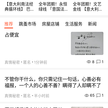
【意大利南法经
全年团期！永恒
全年团期！文艺
典循环线】 巴黎
绿线 「意国法
金线 【意大利一
上下 所有日期铁
南」巴黎上下 去
地】 循环7日游
发！ 全程四星级
意大利 南法 99
全程693欧/人起
推荐
跳蚤市场
房屋店铺
生活服务
新闻
宾馆 108欧/天起
欧/天起 ~包拼房
每周铁发！
全程756欧/位
占便宜
8
1
真情秘密
匿名
1分钟前
不管你干什么，你只需记住一句话，心善必有
福报，一个人的心善不善？瞒得了人却瞒不了
65
1
真情秘密
匿名
半小时前