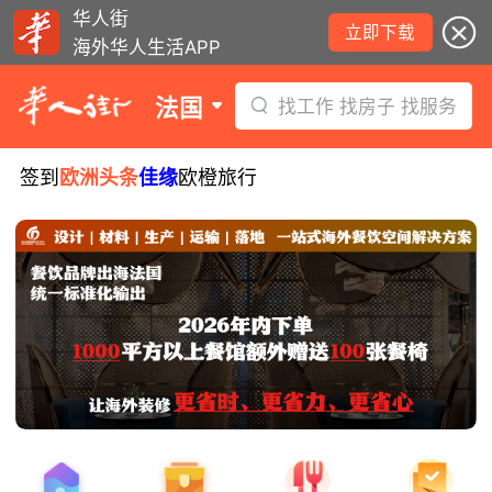
华人街
立即下载
海外华人生活APP
法国
找工作 找房子 找服务
签到
欧洲头条
佳缘
欧橙旅行