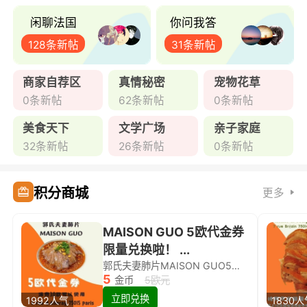
闲聊法国
你问我答
128条新帖
31条新帖
商家自荐区
真情秘密
宠物花草
0条新帖
62条新帖
0条新帖
美食天下
文学广场
亲子家庭
32条新帖
26条新帖
0条新帖
积分商城
更多
MAISON GUO 5欧代金券
限量兑换啦！ ...
郭氏夫妻肺片MAISON GUO5欧代金券限量兑换啦！
5
金币
5欧元
立即兑换
1992人气
1830