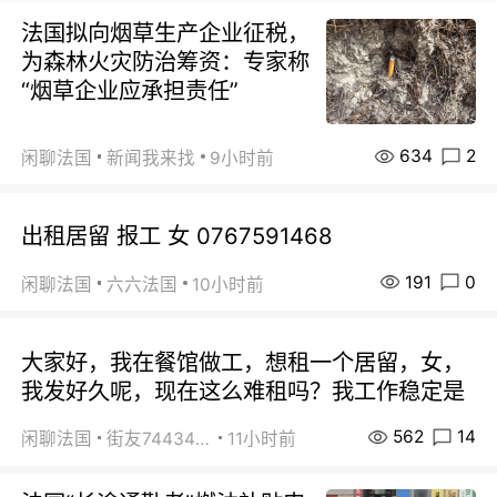
法国拟向烟草生产企业征税，
为森林火灾防治筹资：专家称
“烟草企业应承担责任”
634
2
闲聊法国
新闻我来找
9小时前
出租居留 报工 女 0767591468
191
0
闲聊法国
六六法国
10小时前
大家好，我在餐馆做工，想租一个居留，女，
我发好久呢，现在这么难租吗？我工作稳定是
562
14
闲聊法国
街友74434350
11小时前