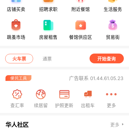
店铺买卖
招聘求职
附近餐馆
生活服务
跳蚤市场
房屋租售
餐馆供应区
贸易街
火车票
通票
开始查询
广告联系 01.44.61.05.23
查汇率
续居留
护照更新
出租车
更多
华人社区
更多