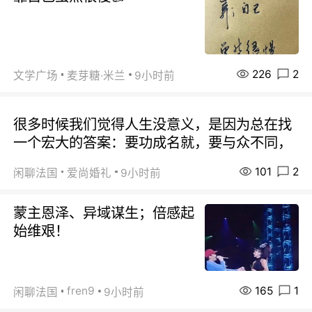
226
2
文学广场
麦芽糖·米兰
9小时前
很多时候我们觉得人生没意义，是因为总在找
一个宏大的答案：要功成名就，要与众不同，
101
2
闲聊法国
爱尚婚礼
9小时前
蒙主恩泽、异域谋生；倍感起
始维艰！
165
1
fren9
闲聊法国
9小时前