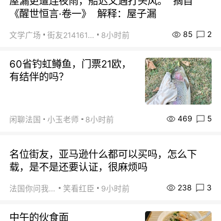
屋漏更遭连夜雨，船迟又遇打头风。 摘自
《醒世恒言·卷一》 解释：屋子漏
85
2
文学广场
街友21416156
8小时前
60省钓虹鳟鱼，门票21欧，
有结伴的吗？
469
5
闲聊法国
小玉老师
8小时前
名位街友，亚马逊什么都可以买吗，怎么下
载，是不是还要认证，很麻烦吗
238
3
法国你问我答
笑看红臣
9小时前
中午的伙食面