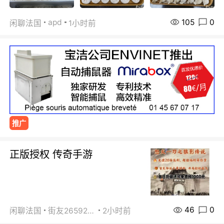
105
0
apd
闲聊法国
1小时前
推广
正版授权 传奇手游
46
0
闲聊法国
街友26592800
2小时前