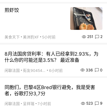
煎虾饺
251
2
美食天下
美洲豹XF
5小时前
8月法国房贷利率：有人已经拿到2.93%，为
什么你的可能还是3.5%？ 最近准备
336
0
闲聊法国
街友90454511
6小时前
同胞们，巴黎4区Bred银行避免，我是受害
者，谷歌打分3,7分
523
9
闲聊法国
呈祥瑞
7小时前