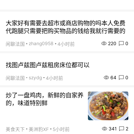
大家好有需要去超市或商店购物的吗本人免费
代跑腿只需要把购买物品的钱给我就行需要的
220
0
zhang0958
闲聊法国
4小时前
找图卢兹图卢兹租房床位都可以
64
0
szydg
闲聊法国
4小时前
炒了一盘鸡肉，新鲜的自家养
的，味道特别鲜
341
2
美食天下
美洲豹XF
5小时前