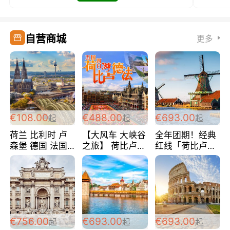
自营商城
更多
€108.00
€488.00
€693.00
起
起
起
荷兰 比利时 卢
【大风车 大峡谷
全年团期！经典
森堡 德国 法国
之旅】 荷比卢德
红线「荷比卢德
超爽玩遍西欧 循
法 巴黎上下 经
法」七天循环 五
环线 全程四星宾
典五国四日游
国 仅售99欧/人/
馆 108欧/人/天
488欧/人
天！巴黎上下！
包拼房~
€756.00
€693.00
€693.00
起
起
起