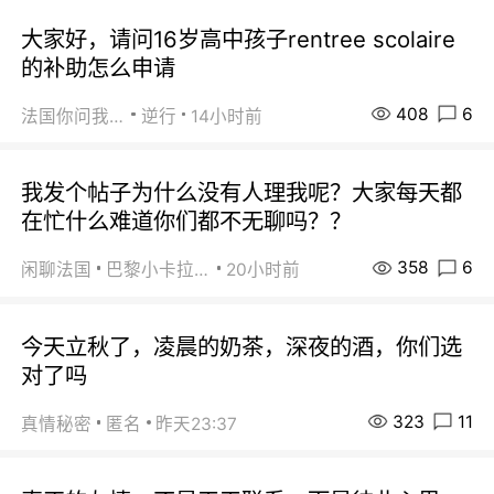
大家好，请问16岁高中孩子rentree scolaire
的补助怎么申请
408
6
法国你问我答
逆行
14小时前
我发个帖子为什么没有人理我呢？大家每天都
在忙什么难道你们都不无聊吗？？
358
6
闲聊法国
巴黎小卡拉咪
20小时前
今天立秋了，凌晨的奶茶，深夜的酒，你们选
对了吗
323
11
真情秘密
匿名
昨天23:37