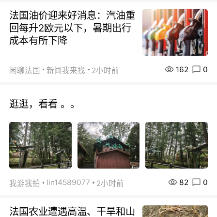
法国油价迎来好消息：汽油重
回每升2欧元以下，暑期出行
成本有所下降
162
0
闲聊法国
新闻我来找
2小时前
逛逛，看看 。。
82
0
lin14589077
我游我拍
2小时前
法国农业遭遇高温、干旱和山