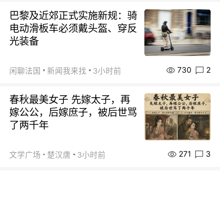
巴黎及近郊正式实施新规：骑
电动滑板车必须戴头盔、穿反
光装备
730
2
闲聊法国
新闻我来找
3小时前
春秋最美女子 先嫁太子，再
嫁公公，后嫁庶子，被后世骂
了两千年
271
3
文学广场
楚汉唐
3小时前