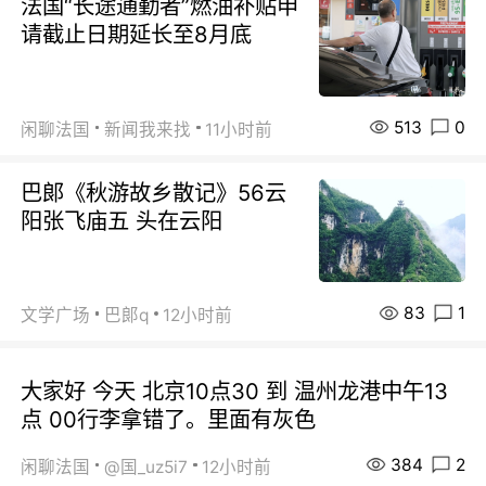
法国“长途通勤者”燃油补贴申
请截止日期延长至8月底
513
0
闲聊法国
新闻我来找
11小时前
巴郞《秋游故乡散记》56云
阳张飞庙五 头在云阳
83
1
文学广场
巴郞q
12小时前
大家好 今天 北京10点30 到 温州龙港中午13
点 00行李拿错了。里面有灰色
384
2
闲聊法国
@国_uz5i7
12小时前