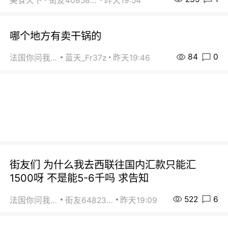
美食天下
街友40858442
昨天19:54
哪个地方有卖干锅的
84
0
法国你问我答
蓝天_Fr37z
昨天19:46
街友们 为什么我去西联往国内汇款只能汇
1500呀 不是能5-6千吗 求告知
522
6
法国你问我答
街友64823891
昨天19:09