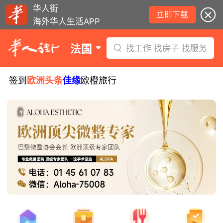
华人街
立即下载
海外华人生活APP
法国
找工作 找房子 找服务
签到
欧洲头条
佳缘
欧橙旅行