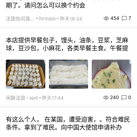
期了。请问怎么可以换个约会
454
7
Nrdqsb
法国你问我答
昨天18:34
本店提供早餐包子，馒头，油条，豆浆，芝麻
球，豆沙包，小麻花，各类早餐主食。午餐提
240
0
apd
闲聊法国
昨天17:44
有这么个人， 在某国，遭受迫害，。符合难民
条件。拿到了难民。向中国大使馆申请补办