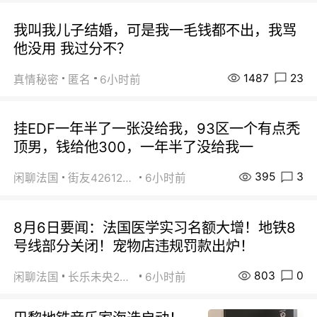
我叫我儿子结婚，可是我一毛钱都不出，我骂
他没用 我过分不？
1487
23
真情秘密
匿名
6小时前
挂EDF一年半了一张没给我，93区一个有点秃
顶男，钱给他300，一年半了没给我一
395
3
闲聊法国
街友42612092
6小时前
8月6日要闻：法国医学实习名额大增！地铁8
号线部分关闭！宠物店违规罚款出炉！
803
0
闲聊法国
长乐未央2015
6小时前