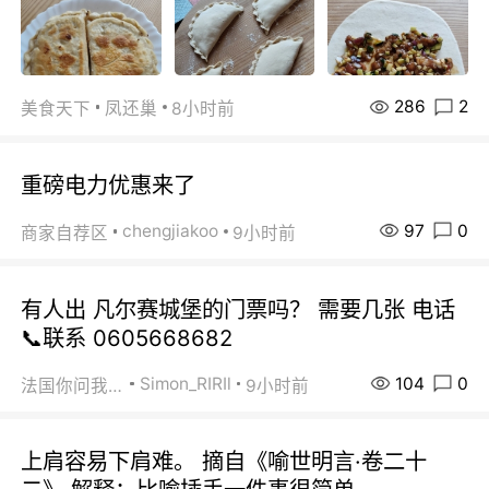
286
2
美食天下
凤还巢
8小时前
重磅电力优惠来了
97
0
chengjiakoo
商家自荐区
9小时前
有人出 凡尔赛城堡的门票吗？ 需要几张 电话
📞联系 0605668682
104
0
Simon_RIRIl
法国你问我答
9小时前
上肩容易下肩难。 摘自《喻世明言·卷二十