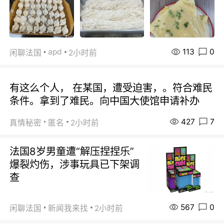
113
0
apd
闲聊法国
2小时前
有这么个人， 在某国，遭受迫害，。符合难民
条件。拿到了难民。向中国大使馆申请补办
427
7
真情秘密
匿名
2小时前
法国8岁男童遭“解压捏捏乐”
爆裂灼伤，涉事玩具已下架调
查
567
0
闲聊法国
新闻我来找
2小时前