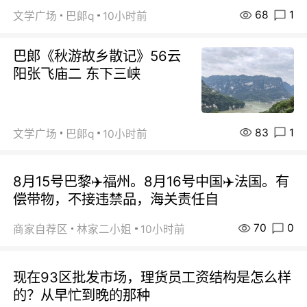
68
1
文学广场
巴郞q
10小时前
巴郞《秋游故乡散记》56云
阳张飞庙二 东下三峡
83
1
文学广场
巴郞q
10小时前
8月15号巴黎✈️福州。8月16号中国✈️法国。有
偿带物，不接违禁品，海关责任自
70
0
商家自荐区
林家二小姐
10小时前
现在93区批发市场，理货员工资结构是怎么样
的？从早忙到晚的那种