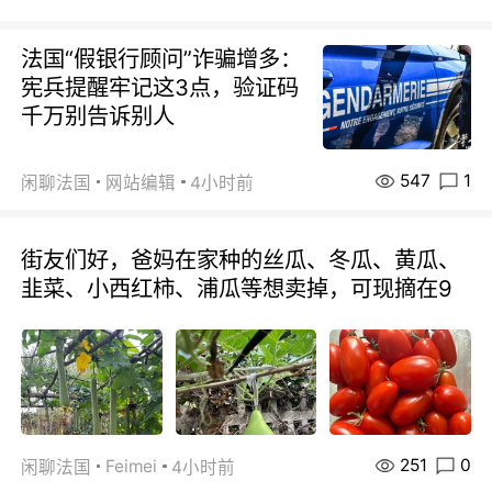
法国“假银行顾问”诈骗增多：
宪兵提醒牢记这3点，验证码
千万别告诉别人
547
1
闲聊法国
网站编辑
4小时前
街友们好，爸妈在家种的丝瓜、冬瓜、黄瓜、
韭菜、小西红柿、浦瓜等想卖掉，可现摘在9
251
0
Feimei
闲聊法国
4小时前