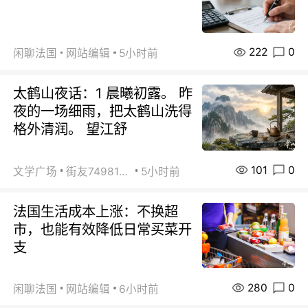
222
0
闲聊法国
网站编辑
5小时前
太鹤山夜话：1 晨曦初露。 昨
夜的一场细雨，把太鹤山洗得
格外清润。 望江舒
101
0
文学广场
街友74981146
5小时前
法国生活成本上涨：不换超
市，也能有效降低日常买菜开
支
280
0
闲聊法国
网站编辑
6小时前