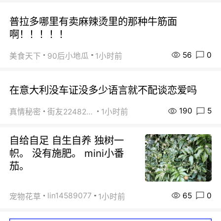
普拉多哪里有卖麻辣烫里的那种牛筋面
啊！！！！！
56
0
美食天下
90后小地瓜
1小时前
在意大利没车证没多少语言就不配谈恋爱吗
190
5
真情秘密
街友22482465
1小时前
自给自足 自生自养 独树一
帜。 没有施肥。 mini小番
茄。
65
0
lin14589077
宠物花草
1小时前