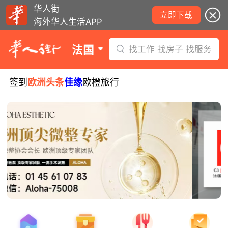
华人街
立即下载
海外华人生活APP
法国
找工作 找房子 找服务
签到
欧洲头条
佳缘
欧橙旅行