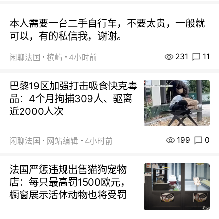
本人需要一台二手自行车，不要太贵，一般就
可以，有的私信我，谢谢。
231
11
闲聊法国
槟屿
4小时前
巴黎19区加强打击吸食快克毒
品：4个月拘捕309人、驱离
近2000人次
199
0
闲聊法国
网站编辑
4小时前
法国严惩违规出售猫狗宠物
店：每只最高罚1500欧元，
橱窗展示活体动物也将受罚