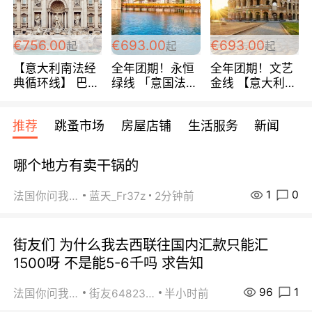
包拼房~
€756.00
€693.00
€693.00
起
起
起
【意大利南法经
全年团期！永恒
全年团期！文艺
典循环线】 巴黎
绿线 「意国法
金线 【意大利一
上下 所有日期铁
南」巴黎上下 去
地】 循环7日游
发！ 全程四星级
意大利 南法 99
全程693欧/人起
推荐
跳蚤市场
房屋店铺
生活服务
新闻
宾馆 108欧/天起
欧/天起 ~包拼房
每周铁发！
全程756欧/位
哪个地方有卖干锅的
1
0
法国你问我答
蓝天_Fr37z
2分钟前
街友们 为什么我去西联往国内汇款只能汇
1500呀 不是能5-6千吗 求告知
96
1
法国你问我答
街友64823891
半小时前