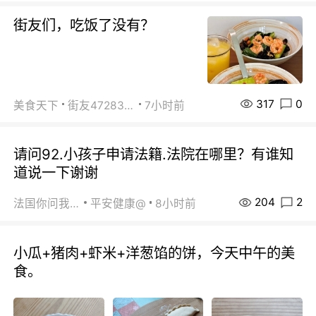
街友们，吃饭了没有？
317
0
美食天下
街友472838572
7小时前
请问92.小孩子申请法籍.法院在哪里？有谁知
道说一下谢谢
204
2
法国你问我答
平安健康@
8小时前
小瓜+猪肉+虾米+洋葱馅的饼，今天中午的美
食。