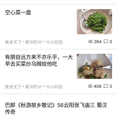
空心菜一盘
284
3
美食天下
美洲豹XF
10小时前
有朋自远方来不亦乐乎，一大
早去买菜炒乌贼给他吃
406
3
美食天下
美洲豹XF
10小时前
巴郞《秋游故乡散记》56云阳张飞庙三 蜀汉
传奇