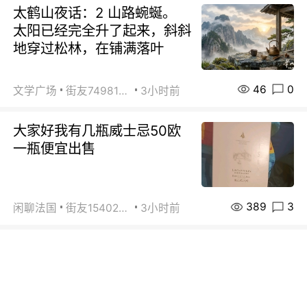
太鹤山夜话：2 山路蜿蜒。
太阳已经完全升了起来，斜斜
地穿过松林，在铺满落叶
46
0
文学广场
街友74981146
3小时前
大家好我有几瓶威士忌50欧
一瓶便宜出售
389
3
闲聊法国
街友15402223
3小时前