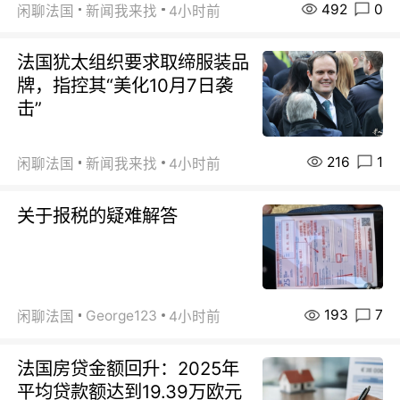
492
0
闲聊法国
新闻我来找
4小时前
法国犹太组织要求取缔服装品
牌，指控其“美化10月7日袭
击”
216
1
闲聊法国
新闻我来找
4小时前
关于报税的疑难解答
193
7
George123
闲聊法国
4小时前
法国房贷金额回升：2025年
平均贷款额达到19.39万欧元