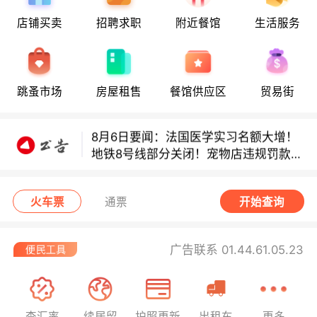
店铺买卖
招聘求职
附近餐馆
生活服务
8月6日要闻：法国医学实习名额大增！
地铁8号线部分关闭！宠物店违规罚款出
炉！
跳蚤市场
房屋租售
餐馆供应区
贸易街
巴黎地铁音乐家海选启动！
8月6日要闻：法国医学实习名额大增！
地铁8号线部分关闭！宠物店违规罚款出
炉！
巴黎地铁音乐家海选启动！
火车票
通票
开始查询
广告联系 01.44.61.05.23
查汇率
续居留
护照更新
出租车
更多