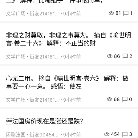
二》 解释：比喻插手一件事很简单，
81
1
文学广场
街友21416156
9小时前
非理之财莫取，非理之事莫为。 摘自《喻世明
言·卷二十六》 解释：不正当的财
86
2
文学广场
街友21416156
9小时前
心无二用。 摘自《喻世明言·卷六》 解释：做
事要一心一意。 感悟：使左
68
0
文学广场
街友21416156
9小时前
法国房价现在是涨还是跌？
454
3
闲聊法国
街友90454511
9小时前