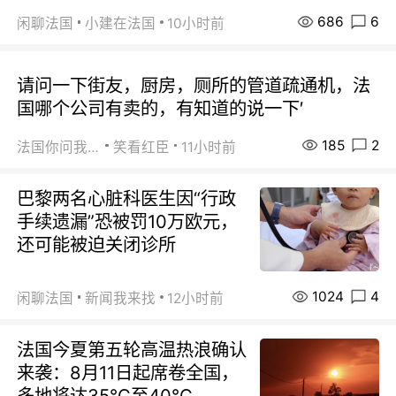
686
6
闲聊法国
小建在法国
10小时前
请问一下街友，厨房，厕所的管道疏通机，法
国哪个公司有卖的，有知道的说一下′
185
2
法国你问我答
笑看红臣
11小时前
巴黎两名心脏科医生因“行政
手续遗漏”恐被罚10万欧元，
还可能被迫关闭诊所
1024
4
闲聊法国
新闻我来找
12小时前
法国今夏第五轮高温热浪确认
来袭：8月11日起席卷全国，
多地将达35℃至40℃