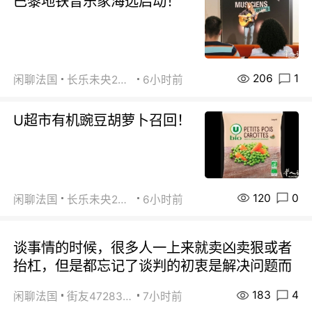
巴黎地铁音乐家海选启动！
206
1
闲聊法国
长乐未央2015
6小时前
U超市有机豌豆胡萝卜召回！
120
0
闲聊法国
长乐未央2015
6小时前
谈事情的时候，很多人一上来就卖凶卖狠或者
抬杠，但是都忘记了谈判的初衷是解决问题而
183
4
闲聊法国
街友472838572
7小时前