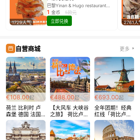
巴黎Yinan & Hugo restaurant除简餐类全场8折
1
金币
5欧元
立即兑换
1729人气
2761人
自营商城
更多
€108.00
€488.00
€693.00
起
起
起
荷兰 比利时 卢
【大风车 大峡谷
全年团期！经典
森堡 德国 法国
之旅】 荷比卢德
红线「荷比卢德
超爽玩遍西欧 循
法 巴黎上下 经
法」七天循环 五
环线 全程四星宾
典五国四日游
国 仅售99欧/人/
馆 108欧/人/天
488欧/人
天！巴黎上下！