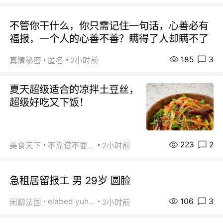
不管你干什么，你只需记住一句话，心善必有
福报，一个人的心善不善？瞒得了人却瞒不了
185
3
真情秘密
匿名
2小时前
夏天超级适合的凉拌土豆丝，
超级好吃又下饭！
223
2
美食天下
不靠谱不要联系
2小时前
急租居留报工 男 29岁 圆脸
106
3
elabed yuhua
闲聊法国
2小时前