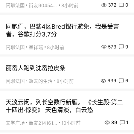
372
0
闲聊法国
街友90454511
8小时前
同胞们，巴黎4区Bred银行避免，我是受害
者，谷歌打分3,7分
573
9
闲聊法国
呈祥瑞
8小时前
丽岙人跑到沈岙拉皮条
639
6
闲聊法国
逝去的生活
8小时前
天淡云闲，列长空数行新雁。 《长生殿·第二
十四出·惊变》 天色清淡，白云悠
89
1
文学广场
街友21416156
10小时前