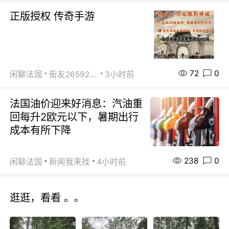
正版授权 传奇手游
72
0
闲聊法国
街友26592800
3小时前
法国油价迎来好消息：汽油重
回每升2欧元以下，暑期出行
成本有所下降
238
0
闲聊法国
新闻我来找
4小时前
逛逛，看看 。。