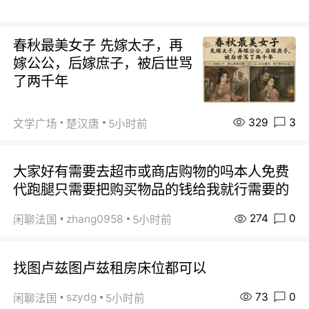
春秋最美女子 先嫁太子，再
嫁公公，后嫁庶子，被后世骂
了两千年
329
3
文学广场
楚汉唐
5小时前
大家好有需要去超市或商店购物的吗本人免费
代跑腿只需要把购买物品的钱给我就行需要的
274
0
zhang0958
闲聊法国
5小时前
找图卢兹图卢兹租房床位都可以
73
0
szydg
闲聊法国
5小时前