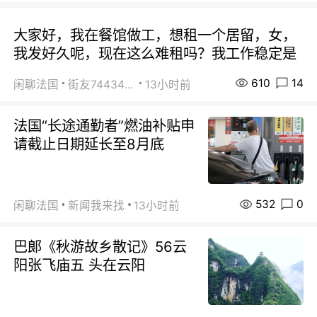
大家好，我在餐馆做工，想租一个居留，女，
我发好久呢，现在这么难租吗？我工作稳定是
610
14
闲聊法国
街友74434350
13小时前
法国“长途通勤者”燃油补贴申
请截止日期延长至8月底
532
0
闲聊法国
新闻我来找
13小时前
巴郞《秋游故乡散记》56云
阳张飞庙五 头在云阳