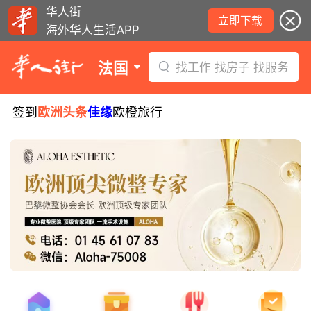
华人街
立即下载
海外华人生活APP
法国
找工作 找房子 找服务
签到
欧洲头条
佳缘
欧橙旅行