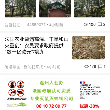
106
2
lin14589077
我游我拍
4小时前
法国农业遭遇高温、干旱和山
火重创：农民要求政府提供
“数十亿欧元”援助
178
1
闲聊法国
新闻我来找
4小时前