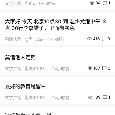
94
1
文学广场
巴郞q
13小时前
大家好 今天 北京10点30 到 温州龙港中午13
点 00行李拿错了。里面有灰色
416
3
闲聊法国
@国_uz5i7
14小时前
莫借他人定锚
187
2
文学广场
街友49168527
14小时前
最好的教育是留白
189
1
文学广场
街友49168527
14小时前