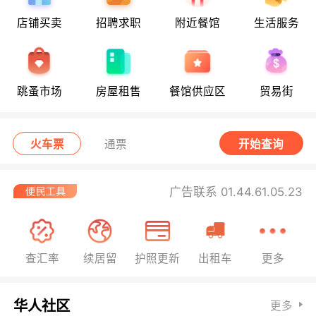
店铺买卖
招聘求职
附近餐馆
生活服务
跳蚤市场
房屋租售
餐馆供应区
贸易街
火车票
通票
开始查询
广告联系 01.44.61.05.23
查汇率
续居留
护照更新
出租车
更多
华人社区
更多