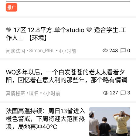
推广
💚 17区 12.8平方.单个studio 💚 适合学生.工
作人士 【环境】
248
0
Simon_RIRIl
闲聊法国
4小时前
WQ多年以后，一个白发苍苍的老太太看着夕
阳，回忆着在意大利的那些年，那个略有情调
227
3
真情秘密
匿名
4小时前
法国高温持续：周日13省进入
橙色警戒，下周将迎大范围热
浪，局地再冲40℃