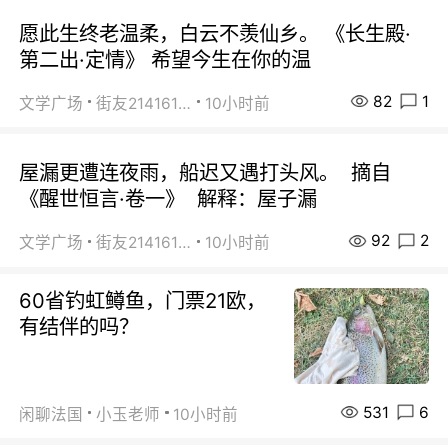
愿此生终老温柔，白云不羡仙乡。 《长生殿·
第二出·定情》 希望今生在你的温
82
1
文学广场
街友21416156
10小时前
屋漏更遭连夜雨，船迟又遇打头风。 摘自
《醒世恒言·卷一》 解释：屋子漏
92
2
文学广场
街友21416156
10小时前
60省钓虹鳟鱼，门票21欧，
有结伴的吗？
531
6
闲聊法国
小玉老师
10小时前