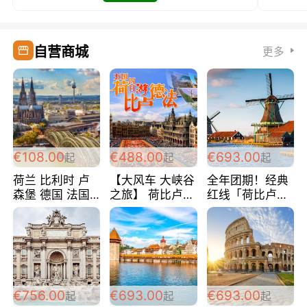
自营商城
更多
€108.00
€488.00
€693.00
起
起
起
荷兰 比利时 卢
【大风车 大峡谷
全年团期！经典
森堡 德国 法国
之旅】 荷比卢德
红线「荷比卢德
超爽玩遍西欧 循
法 巴黎上下 经
法」七天循环 五
环线 全程四星宾
典五国四日游
国 仅售99欧/人/
馆 108欧/人/天
488欧/人
天！巴黎上下！
包拼房~
€756.00
€693.00
€693.00
起
起
起