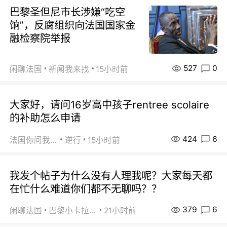
巴黎圣但尼市长涉嫌“吃空
饷”，反腐组织向法国国家金
融检察院举报
527
0
闲聊法国
新闻我来找
15小时前
大家好，请问16岁高中孩子rentree scolaire
的补助怎么申请
424
6
法国你问我答
逆行
15小时前
我发个帖子为什么没有人理我呢？大家每天都
在忙什么难道你们都不无聊吗？？
379
6
闲聊法国
巴黎小卡拉咪
21小时前