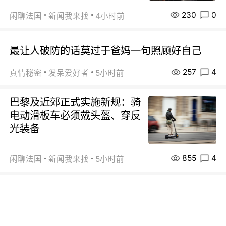
230
0
闲聊法国
新闻我来找
4小时前
最让人破防的话莫过于爸妈一句照顾好自己
257
4
真情秘密
发呆爱好者
5小时前
巴黎及近郊正式实施新规：骑
电动滑板车必须戴头盔、穿反
光装备
855
4
闲聊法国
新闻我来找
5小时前