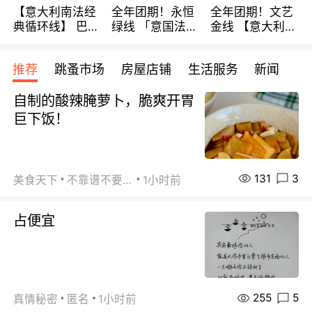
【意大利南法经
全年团期！永恒
全年团期！文艺
典循环线】 巴黎
绿线 「意国法
金线 【意大利一
上下 所有日期铁
南」巴黎上下 去
地】 循环7日游
发！ 全程四星级
意大利 南法 99
全程693欧/人起
推荐
跳蚤市场
房屋店铺
生活服务
新闻
宾馆 108欧/天起
欧/天起 ~包拼房
每周铁发！
全程756欧/位
自制的酸辣腌萝卜，脆爽开胃
巨下饭！
131
3
美食天下
不靠谱不要联系
1小时前
占便宜
255
5
真情秘密
匿名
1小时前