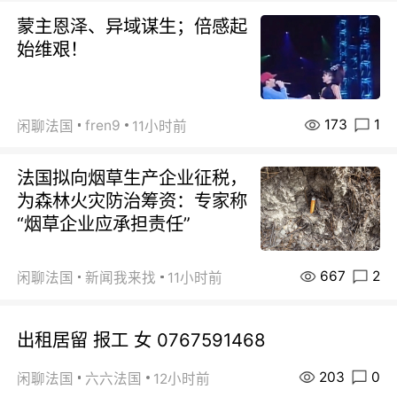
蒙主恩泽、异域谋生；倍感起
始维艰！
173
1
fren9
闲聊法国
11小时前
法国拟向烟草生产企业征税，
为森林火灾防治筹资：专家称
“烟草企业应承担责任”
667
2
闲聊法国
新闻我来找
11小时前
出租居留 报工 女 0767591468
203
0
闲聊法国
六六法国
12小时前