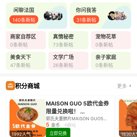
闲聊法国
你问我答
140条新帖
31条新帖
商家自荐区
真情秘密
宠物花草
0条新帖
73条新帖
0条新帖
美食天下
文学广场
亲子家庭
47条新帖
26条新帖
0条新帖
积分商城
更多
MAISON GUO 5欧代金券
限量兑换啦！ ...
郭氏夫妻肺片MAISON GUO5欧代金券限量兑换啦！
5
金币
5欧元
立即兑换
1992人气
1830