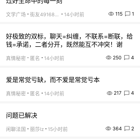
过好生命中的每一刻
115
1
文学广场
街友49168527
14小时前
好极致的双标，聊天=纠缠，不联系=断联，给
钱=承诺，二者分开，既然能互不冲突！谢
250
4
真情秘密
匿名
14小时前
爱是常觉亏缺，而不爱是常觉亏本
217
4
真情秘密
匿名
14小时前
问题已解决
364
2
闲聊法国
丽莎lz
15小时前