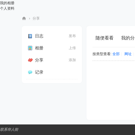
我的相册
个人资料
›
分享
华
人
日志
发布
随便看看
我的分
街
相册
上传
网
按类型查看:
全部
|
网址
|
分享
添加
记录
联系华人街