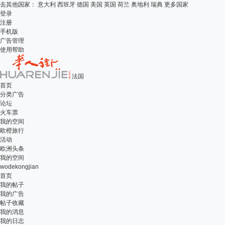
去其他国家：
意大利
西班牙
德国
美国
英国
荷兰
奥地利
瑞典
更多国家
登录
注册
手机版
广告管理
使用帮助
法国
首页
分类广告
论坛
火车票
我的空间
欧橙旅行
活动
欧洲头条
我的空间
wodekongjian
首页
我的帖子
我的广告
帖子收藏
我的消息
我的日志