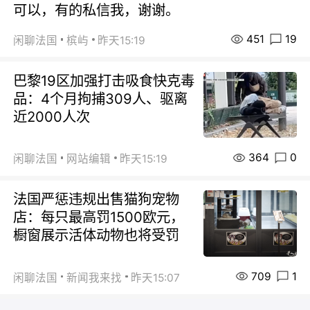
可以，有的私信我，谢谢。
451
19
闲聊法国
槟屿
昨天15:19
巴黎19区加强打击吸食快克毒
品：4个月拘捕309人、驱离
近2000人次
364
0
闲聊法国
网站编辑
昨天15:19
法国严惩违规出售猫狗宠物
店：每只最高罚1500欧元，
橱窗展示活体动物也将受罚
709
1
闲聊法国
新闻我来找
昨天15:07