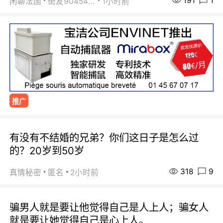
191
1
闲聊法国
街友90454511
1小时前
推广
有没有不结婚的兄弟？你们这日子是怎么过
的？20岁到50岁
318
9
真情秘密
匿名
2小时前
骗男人就是要让他觉得自己是人上人；骗女人
就是要让她觉得自己是心上人。