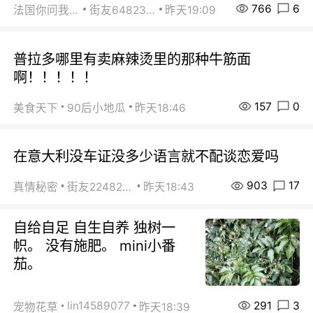
766
6
法国你问我答
街友64823891
昨天19:09
普拉多哪里有卖麻辣烫里的那种牛筋面
啊！！！！！
157
0
美食天下
90后小地瓜
昨天18:46
在意大利没车证没多少语言就不配谈恋爱吗
903
17
真情秘密
街友22482465
昨天18:43
自给自足 自生自养 独树一
帜。 没有施肥。 mini小番
茄。
291
3
lin14589077
宠物花草
昨天18:39