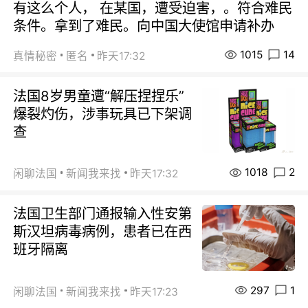
有这么个人， 在某国，遭受迫害，。符合难民
条件。拿到了难民。向中国大使馆申请补办
1015
14
真情秘密
匿名
昨天17:32
法国8岁男童遭“解压捏捏乐”
爆裂灼伤，涉事玩具已下架调
查
1018
2
闲聊法国
新闻我来找
昨天17:32
法国卫生部门通报输入性安第
斯汉坦病毒病例，患者已在西
班牙隔离
297
1
闲聊法国
新闻我来找
昨天17:23