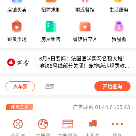
8月6日要闻：法国医学实习名额大增！
店铺买卖
招聘求职
附近餐馆
生活服务
地铁8号线部分关闭！宠物店违规罚款出
炉！
巴黎地铁音乐家海选启动！
跳蚤市场
房屋租售
餐馆供应区
贸易街
8月6日要闻：法国医学实习名额大增！
地铁8号线部分关闭！宠物店违规罚款出
炉！
巴黎地铁音乐家海选启动！
火车票
通票
开始查询
广告联系 01.44.61.05.23
查汇率
续居留
护照更新
出租车
更多