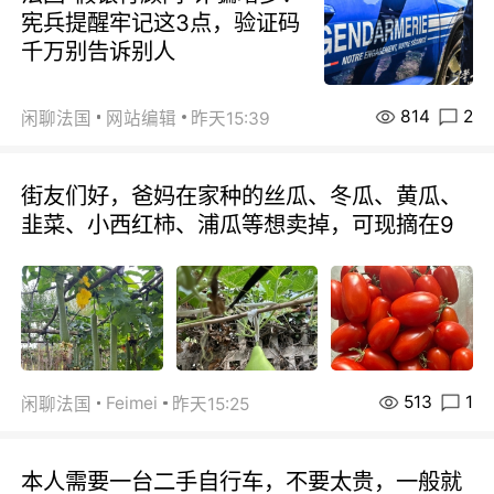
宪兵提醒牢记这3点，验证码
千万别告诉别人
814
2
闲聊法国
网站编辑
昨天15:39
街友们好，爸妈在家种的丝瓜、冬瓜、黄瓜、
韭菜、小西红柿、浦瓜等想卖掉，可现摘在9
513
1
Feimei
闲聊法国
昨天15:25
本人需要一台二手自行车，不要太贵，一般就