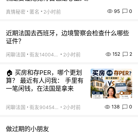
95
0
真情秘密
匿名
2小时前
近期法国去西班牙，边境警察会检查什么哪些
证件？
152
2
闲聊法国
街友14004820
2小时前
🏠 买房和存PER，哪个更划
算？ 最近有人问我： 手里有
一笔闲钱，在法国是拿来
138
0
闲聊法国
街友90454511
2小时前
做过期的小朋友