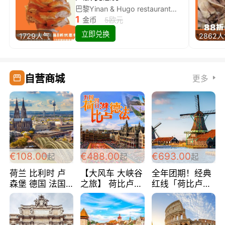
巴黎Yinan & Hugo restaurant除简餐类全场8折
1
金币
5欧元
立即兑换
1729人气
2862
自营商城
更多
€108.00
€488.00
€693.00
起
起
起
荷兰 比利时 卢
【大风车 大峡谷
全年团期！经典
森堡 德国 法国
之旅】 荷比卢德
红线「荷比卢德
超爽玩遍西欧 循
法 巴黎上下 经
法」七天循环 五
环线 全程四星宾
典五国四日游
国 仅售99欧/人/
馆 108欧/人/天
488欧/人
天！巴黎上下！