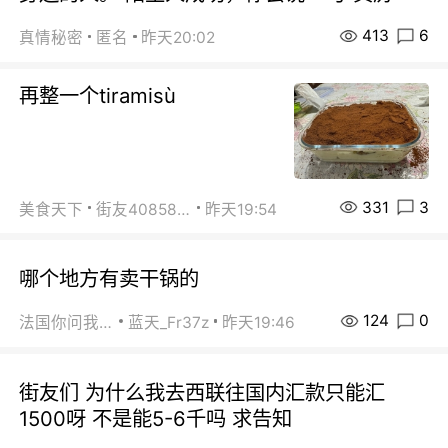
413
6
真情秘密
匿名
昨天20:02
再整一个tiramisù
331
3
美食天下
街友40858442
昨天19:54
哪个地方有卖干锅的
124
0
法国你问我答
蓝天_Fr37z
昨天19:46
街友们 为什么我去西联往国内汇款只能汇
1500呀 不是能5-6千吗 求告知