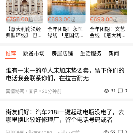
包拼房~
€756.00
€693.00
€693.00
起
起
起
【意大利南法经
全年团期！永恒
全年团期！文艺
典循环线】 巴黎
绿线 「意国法
金线 【意大利一
上下 所有日期铁
南」巴黎上下 去
地】 循环7日游
发！ 全程四星级
意大利 南法 99
全程693欧/人起
推荐
跳蚤市场
房屋店铺
生活服务
新闻
宾馆 108欧/天起
欧/天起 ~包拼房
每周铁发！
全程756欧/位
谁有一米一的单人床加床垫要卖，留下你们的
电话我会联系你们，在拉古耐无
31
0
真情秘密
匿名
20分钟前
街友们好：汽车218i一键起动电瓶没电了，去
哪里换比较好修理厂，留个电话号码或者
52
0
闲聊法国
街友64250024
半小时前