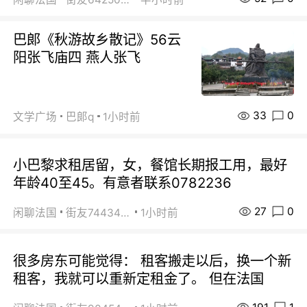
巴郞《秋游故乡散记》56云
阳张飞庙四 燕人张飞
33
0
文学广场
巴郞q
1小时前
小巴黎求租居留，女，餐馆长期报工用，最好
年龄40至45。有意者联系0782236
27
0
闲聊法国
街友74434350
1小时前
很多房东可能觉得： 租客搬走以后，换一个新
租客，我就可以重新定租金了。 但在法国