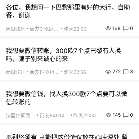
各位，我想问一下巴黎那里有好的大行，自助
餐，谢谢
168
0
闲聊法国
街友31924072
昨天23:03
我想要微信转账，300欧7个点巴黎有人换
吗，骗子别来诚心的来
272
3
闲聊法国
街友84014588
昨天22:56
我想要微信钱，找人换300欧7个点要可以微
信转账的
145
0
法国你问我答
街友84014588
昨天22:50
离别终须有 只能把这份情谊放在心底深处 留