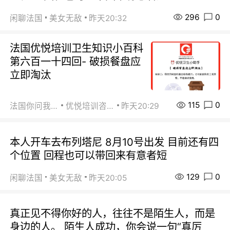
296
0
闲聊法国
美女无敌
昨天20:32
法国优悦培训卫生知识小百科
第六百一十四回- 破损餐盘应
立即淘汰
115
0
法国你问我答
优悦培训咨询
昨天20:29
本人开车去布列塔尼 8月10号出发 目前还有四
个位置 回程也可以带回来有意者短
129
0
闲聊法国
美女无敌
昨天20:05
真正见不得你好的人，往往不是陌生人，而是
身边的人。 陌生人成功，你会说一句“真厉