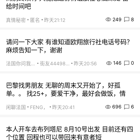
给时间吧
249
8
真情秘密
匿名
昨天21:12
请问一下大家 有谁知道欧翔旅行社电话号码？
麻烦告知一下，谢谢
146
0
法国你问我答
街友44498484
昨天20:56
巴黎找男朋友 无聊的周末又开始了，好孤
单。。 找25+，要爱干净，最好会做饭，情
696
6
闲聊法国
FENG，
昨天20:41
本人开车去布列塔尼 8月10号出发 目前还有四
个位置 回程也可以带回来有意者短