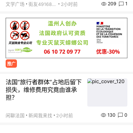
209
1
文学广场
街友49168527
2小时前
推广
法国“旅行者群体”占地后留下
损失，维修费用究竟由谁承
担？
130
0
闲聊法国
新闻我来找
2小时前