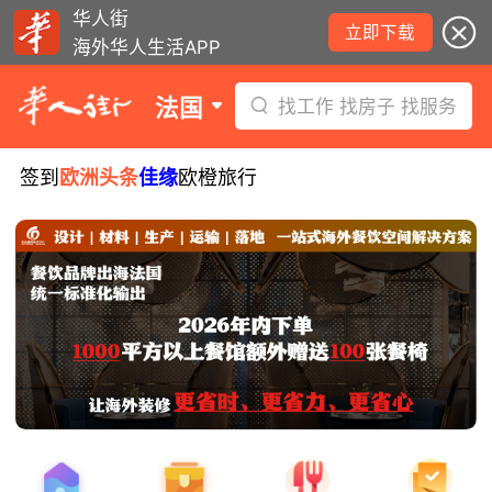
华人街
立即下载
海外华人生活APP
法国
找工作 找房子 找服务
签到
欧洲头条
佳缘
欧橙旅行