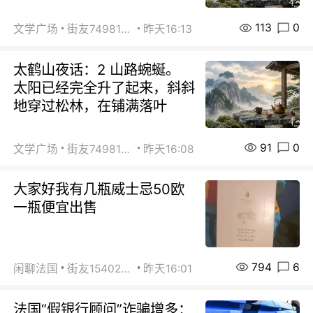
113
0
文学广场
街友74981146
昨天16:13
太鹤山夜话：2 山路蜿蜒。
太阳已经完全升了起来，斜斜
地穿过松林，在铺满落叶
91
0
文学广场
街友74981146
昨天16:08
大家好我有几瓶威士忌50欧
一瓶便宜出售
794
6
闲聊法国
街友15402223
昨天16:01
法国“假银行顾问”诈骗增多：