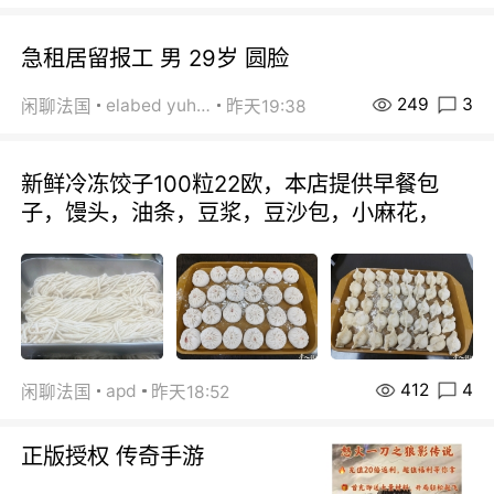
急租居留报工 男 29岁 圆脸
249
3
elabed yuhua
闲聊法国
昨天19:38
新鲜冷冻饺子100粒22欧，本店提供早餐包
子，馒头，油条，豆浆，豆沙包，小麻花，
412
4
apd
闲聊法国
昨天18:52
正版授权 传奇手游