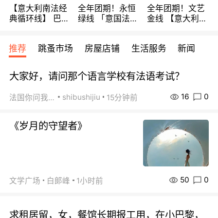
【意大利南法经
全年团期！永恒
全年团期！文艺
典循环线】 巴黎
绿线 「意国法
金线 【意大利一
上下 所有日期铁
南」巴黎上下 去
地】 循环7日游
发！ 全程四星级
意大利 南法 99
全程693欧/人起
推荐
跳蚤市场
房屋店铺
生活服务
新闻
宾馆 108欧/天起
欧/天起 ~包拼房
每周铁发！
全程756欧/位
大家好，请问那个语言学校有法语考试？
16
0
shibushijiu
法国你问我答
15分钟前
《岁月的守望者》
50
0
文学广场
白郞峰
1小时前
求租居留，女，餐馆长期报工用，在小巴黎，