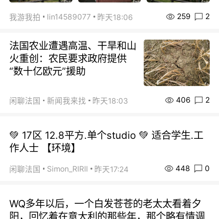
259
2
lin14589077
我游我拍
昨天18:06
法国农业遭遇高温、干旱和山
火重创：农民要求政府提供
“数十亿欧元”援助
406
2
闲聊法国
新闻我来找
昨天18:03
💚 17区 12.8平方.单个studio 💚 适合学生.工
作人士 【环境】
448
0
Simon_RIRIl
闲聊法国
昨天17:24
WQ多年以后，一个白发苍苍的老太太看着夕
阳，回忆着在意大利的那些年，那个略有情调