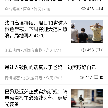
423
4
真情秘密
匿名
昨天17:18
法国高温持续：周日13省进入
橙色警戒，下周将迎大范围热
浪，局地再冲40℃
453
0
闲聊法国
新闻我来找
昨天17:11
最让人破防的话莫过于爸妈一句照顾好自己
447
10
真情秘密
发呆爱好者
昨天17:06
巴黎及近郊正式实施新规：骑
电动滑板车必须戴头盔、穿反
光装备