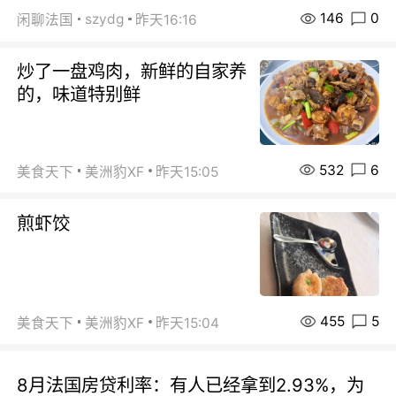
146
0
szydg
闲聊法国
昨天16:16
炒了一盘鸡肉，新鲜的自家养
的，味道特别鲜
532
6
美食天下
美洲豹XF
昨天15:05
煎虾饺
455
5
美食天下
美洲豹XF
昨天15:04
8月法国房贷利率：有人已经拿到2.93%，为