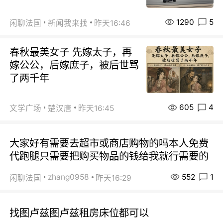
1290
5
闲聊法国
新闻我来找
昨天16:46
春秋最美女子 先嫁太子，再
嫁公公，后嫁庶子，被后世骂
了两千年
605
4
文学广场
楚汉唐
昨天16:45
大家好有需要去超市或商店购物的吗本人免费
代跑腿只需要把购买物品的钱给我就行需要的
552
1
zhang0958
闲聊法国
昨天16:29
找图卢兹图卢兹租房床位都可以