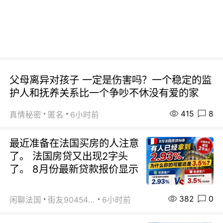
父母离异对孩子 一定是伤害吗？一个稳定的监
护人和抚养关系比一个争吵不休没有爱的家
415
8
真情秘密
匿名
6小时前
最近准备在法国买房的人注意
了。 法国房贷又出现2字头
了。 8月份最新贷款报价显示
382
0
闲聊法国
街友90454511
6小时前