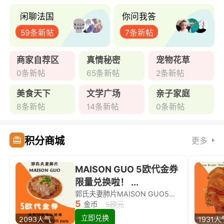
闲聊法国
你问我答
59条新帖
7条新帖
商家自荐区
真情秘密
宠物花草
0条新帖
65条新帖
2条新帖
美食天下
文学广场
亲子家庭
8条新帖
14条新帖
0条新帖
积分商城
更多
MAISON GUO 5欧代金券
限量兑换啦！ ...
郭氏夫妻肺片MAISON GUO5欧代金券限量兑换啦！
5
金币
5欧元
立即兑换
2093人气
1931人