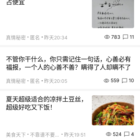
占便宜
783
11
真情秘密
匿名
昨天20:34
不管你干什么，你只需记住一句话，心善必有
福报，一个人的心善不善？瞒得了人却瞒不了
559
10
真情秘密
匿名
昨天20:05
夏天超级适合的凉拌土豆丝，
超级好吃又下饭！
524
4
美食天下
不靠谱不要联系
昨天19:51