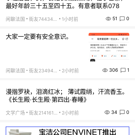
最好年龄三十五至四十五。有意者联系078
51
0
闲聊法国
街友74434350
1小时前
大家一定要有安全意识。
306
1
闲聊法国
街友23494008
2小时前
漫揩罗袂，泪滴红冰； 薄试霞绡，汗流香玉。
《长生殿·长生殿·第四出·春睡》
34
0
文学广场
街友21416156
2小时前