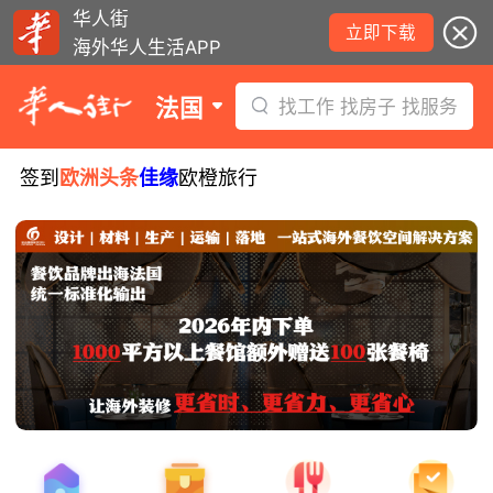
华人街
立即下载
海外华人生活APP
法国
找工作 找房子 找服务
签到
欧洲头条
佳缘
欧橙旅行