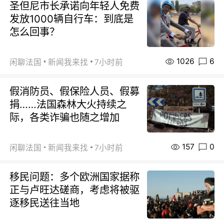
圣但尼市长承诺向年轻人免费
发放1000辆自行车：到底是
怎么回事？
1026
6
闲聊法国
新闻我来找
7小时前
假消防员、假保险人员、假募
捐……法国森林大火持续之
际，各类诈骗也随之增加
157
0
闲聊法国
新闻我来找
7小时前
移民问题：多个欧洲国家据称
正与卢旺达磋商，考虑将被驱
逐移民送往当地