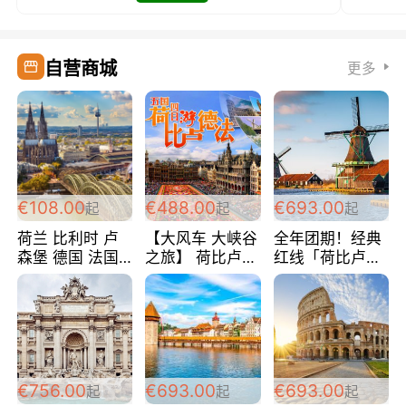
自营商城
更多
€108.00
€488.00
€693.00
起
起
起
荷兰 比利时 卢
【大风车 大峡谷
全年团期！经典
森堡 德国 法国
之旅】 荷比卢德
红线「荷比卢德
超爽玩遍西欧 循
法 巴黎上下 经
法」七天循环 五
环线 全程四星宾
典五国四日游
国 仅售99欧/人/
馆 108欧/人/天
488欧/人
天！巴黎上下！
包拼房~
€756.00
€693.00
€693.00
起
起
起