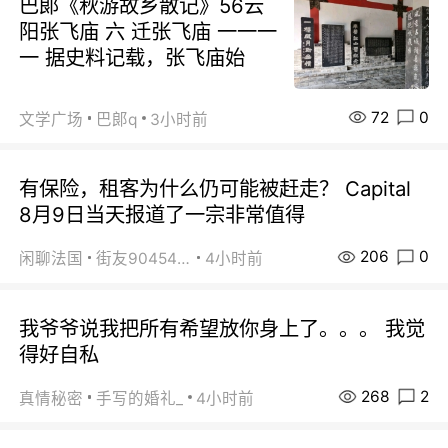
巴郞《秋游故乡散记》56云
阳张飞庙 六 迁张飞庙 一一一
一 据史料记载，张飞庙始
72
0
文学广场
巴郞q
3小时前
有保险，租客为什么仍可能被赶走？ Capital
8月9日当天报道了一宗非常值得
206
0
闲聊法国
街友90454511
4小时前
我爷爷说我把所有希望放你身上了。。。 我觉
得好自私
268
2
真情秘密
手写的婚礼_
4小时前