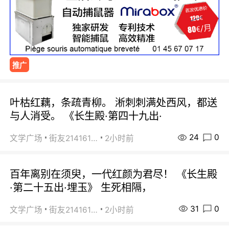
推广
叶枯红藕，条疏青柳。 淅刺刺满处西风，都送
与人消受。 《长生殿·第四十九出·
24
0
文学广场
街友21416156
2小时前
百年离别在须臾，一代红颜为君尽！ 《长生殿
·第二十五出·埋玉》 生死相隔，
31
0
文学广场
街友21416156
2小时前