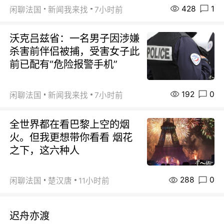
428
1
闲聊法国
新闻我来找
7小时前
沃克吕兹省：一名男子因涉嫌
杀害前伴侣被捕，受害女子此
前已配有“危险报警手机”
192
0
闲聊法国
新闻我来找
7小时前
全世界都在看巴黎上空的烟
火。但我更想带你看看 烟花
之下，这六种人
288
0
闲聊法国
楚汉唐
11小时前
迟舟亦渡