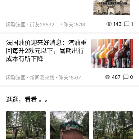
143
1
闲聊法国
街友26592800
昨天18:18
法国油价迎来好消息：汽油重
回每升2欧元以下，暑期出行
成本有所下降
487
0
闲聊法国
新闻我来找
昨天18:07
逛逛，看看 。。