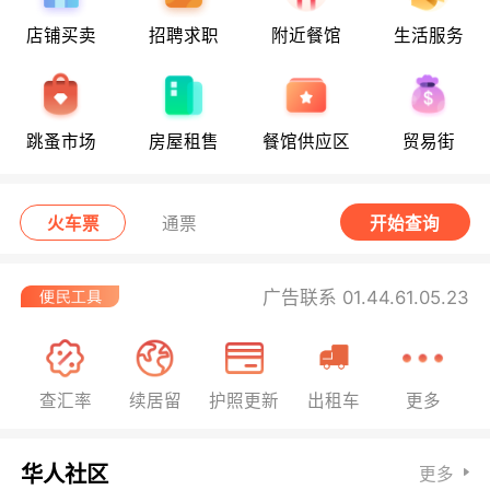
店铺买卖
招聘求职
附近餐馆
生活服务
跳蚤市场
房屋租售
餐馆供应区
贸易街
火车票
通票
开始查询
广告联系 01.44.61.05.23
查汇率
续居留
护照更新
出租车
更多
华人社区
更多