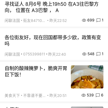
寻找证人 8月6号 晚上19h50 在A3往巴黎方
向， 位置在 A3巴黎 ， A
699
1
闲聊法国
街友84710671
昨天22:52
各位街友好，现在回国都带多少欧，政策有变
吗
548
1
0755399811
闲聊法国
昨天22:40
自制的酸辣腌萝卜，脆爽开胃
巨下饭！
539
6
美食天下
不靠谱不要联系
昨天20:51