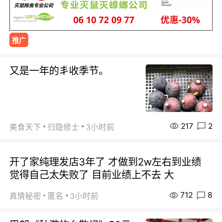
推广
又是一年的丯收季节。
217
2
美食天下
归隐修士
3小时前
开了家纯理发店3年了 才做到2w左右到业绩
觉得自己太失败了 目前业绩上不去 大
712
8
真情秘密
匿名
3小时前