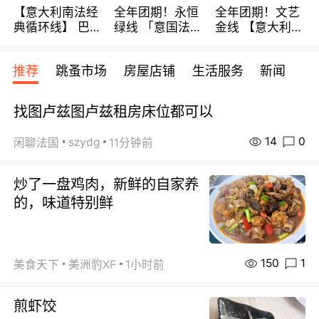
【意大利南法经
全年团期！永恒
全年团期！文艺
典循环线】 巴黎
绿线 「意国法
金线 【意大利一
上下 所有日期铁
南」巴黎上下 去
地】 循环7日游
发！ 全程四星级
意大利 南法 99
全程693欧/人起
推荐
跳蚤市场
房屋店铺
生活服务
新闻
宾馆 108欧/天起
欧/天起 ~包拼房
每周铁发！
全程756欧/位
找图卢兹图卢兹租房床位都可以
14
0
szydg
闲聊法国
11分钟前
炒了一盘鸡肉，新鲜的自家养
的，味道特别鲜
150
1
美食天下
美洲豹XF
1小时前
煎虾饺