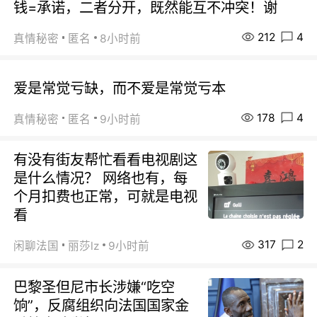
钱=承诺，二者分开，既然能互不冲突！谢
212
4
真情秘密
匿名
8小时前
爱是常觉亏缺，而不爱是常觉亏本
178
4
真情秘密
匿名
9小时前
有没有街友帮忙看看电视剧这
是什么情况？ 网络也有，每
个月扣费也正常，可就是电视
看
317
2
闲聊法国
丽莎lz
9小时前
巴黎圣但尼市长涉嫌“吃空
饷”，反腐组织向法国国家金