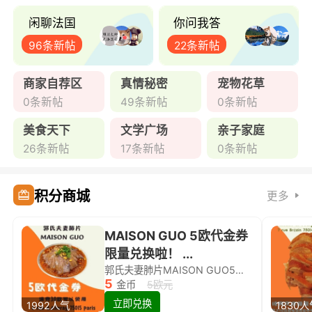
闲聊法国
你问我答
96条新帖
22条新帖
商家自荐区
真情秘密
宠物花草
0条新帖
49条新帖
0条新帖
美食天下
文学广场
亲子家庭
26条新帖
17条新帖
0条新帖
积分商城
更多
MAISON GUO 5欧代金券
限量兑换啦！ ...
郭氏夫妻肺片MAISON GUO5欧代金券限量兑换啦！
5
金币
5欧元
立即兑换
1992人气
1830