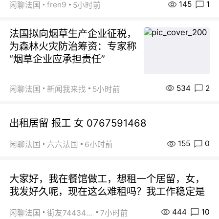
145
1
fren9
闲聊法国
5小时前
法国拟向烟草生产企业征税，
为森林火灾防治筹资：专家称
“烟草企业应承担责任”
534
2
闲聊法国
新闻我来找
5小时前
出租居留 报工 女 0767591468
155
0
闲聊法国
六六法国
6小时前
大家好，我在餐馆做工，想租一个居留，女，
我发好久呢，现在这么难租吗？我工作稳定是
444
10
闲聊法国
街友74434350
7小时前