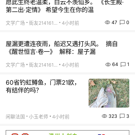
愿此生终老温柔，白云不羡仙乡。 《长生殿·
第二出·定情》 希望今生在你的温
47
0
文学广场
街友21416156
4小时前
屋漏更遭连夜雨，船迟又遇打头风。 摘自
《醒世恒言·卷一》 解释：屋子漏
64
1
文学广场
街友21416156
4小时前
60省钓虹鳟鱼，门票21欧，
有结伴的吗？
323
3
闲聊法国
小玉老师
4小时前