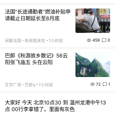
法国“长途通勤者”燃油补贴申
请截止日期延长至8月底
459
0
闲聊法国
新闻我来找
7小时前
巴郞《秋游故乡散记》56云
阳张飞庙五 头在云阳
72
1
文学广场
巴郞q
7小时前
大家好 今天 北京10点30 到 温州龙港中午13
点 00行李拿错了。里面有灰色