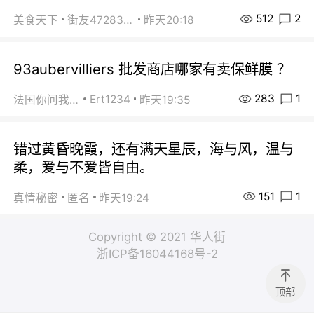
512
2
美食天下
街友472838572
昨天20:18
93aubervilliers 批发商店哪家有卖保鲜膜 ？
283
1
Ert1234
法国你问我答
昨天19:35
错过黄昏晚霞，还有满天星辰，海与风，温与
柔，爱与不爱皆自由。
151
1
真情秘密
匿名
昨天19:24
Copyright © 2021 华人街
浙ICP备16044168号-2
顶部