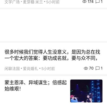
174
1
文学广场
麦芽糖·米兰
5小时前
很多时候我们觉得人生没意义，是因为总在找
一个宏大的答案：要功成名就，要与众不同，
70
1
闲聊法国
爱尚婚礼
5小时前
蒙主恩泽、异域谋生；倍感起
始维艰！