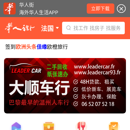
华人街
立即下载
海外华人生活APP
法国
找工作 找房子 找服务
签到
欧洲头条
佳缘
欧橙旅行