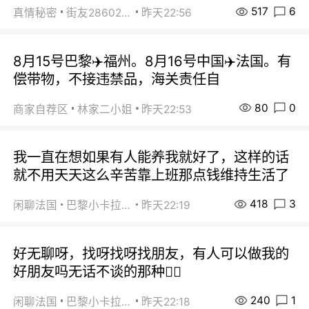
517
6
真情秘密
街友28602925
昨天22:56
8月15号巴黎✈️福州。8月16号中国✈️法国。有
偿带物，不接违禁品，海关责任自
80
0
商家自荐区
林家二小姐
昨天22:53
我一直在想如果有人能养我就好了，这样的话
就不用天天这么辛苦靠上班那点钱维持生活了
418
3
闲聊法国
巴黎小卡拉咪
昨天22:19
好无聊呀，找呀找呀找朋友，有人可以做我的
好朋友吗无话不谈的那种😮‍💨
240
1
闲聊法国
巴黎小卡拉咪
昨天22:18