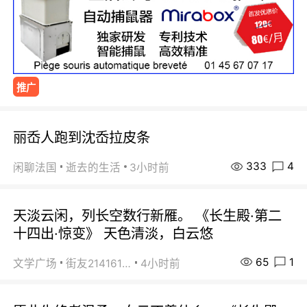
推广
丽岙人跑到沈岙拉皮条
333
4
闲聊法国
逝去的生活
3小时前
天淡云闲，列长空数行新雁。 《长生殿·第二
十四出·惊变》 天色清淡，白云悠
65
1
文学广场
街友21416156
4小时前