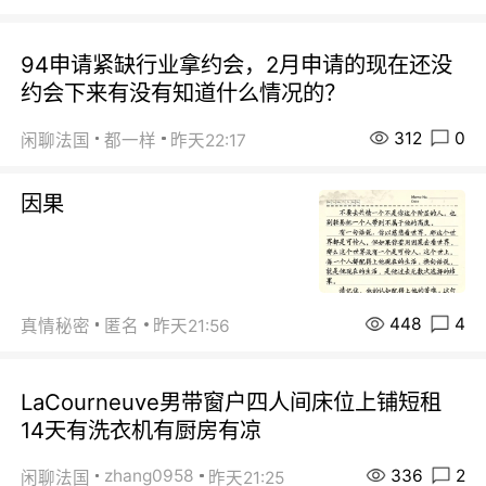
94申请紧缺行业拿约会，2月申请的现在还没
约会下来有没有知道什么情况的？
312
0
闲聊法国
都一样
昨天22:17
因果
448
4
真情秘密
匿名
昨天21:56
LaCourneuve男带窗户四人间床位上铺短租
14天有洗衣机有厨房有凉
336
2
zhang0958
闲聊法国
昨天21:25