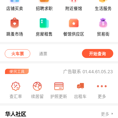
店铺买卖
招聘求职
附近餐馆
生活服务
跳蚤市场
房屋租售
餐馆供应区
贸易街
火车票
通票
开始查询
广告联系 01.44.61.05.23
查汇率
续居留
护照更新
出租车
更多
华人社区
更多