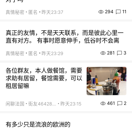
294
11
真情秘密
匿名
昨天23:37
真正的友情，不是天天联系，而是彼此心里一
直有对方。 有事时愿意伸手，低谷时不会离
281
3
真情秘密
匿名
昨天23:29
各位群友，本人做餐馆，需要
求助有居留，餐馆需要，可以
租居留嘛
461
2
闲聊法国
街友46428878
昨天23:15
有多少只是流浪的欧洲的