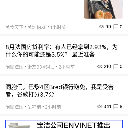
99
0
美食天下
美洲豹XF
1小时前
8月法国房贷利率：有人已经拿到2.93%，为
什么你的可能还是3.5%？ 最近准备
210
0
闲聊法国
街友90454511
2小时前
同胞们，巴黎4区Bred银行避免，我是受害
者，谷歌打分3,7分
341
8
闲聊法国
呈祥瑞
2小时前