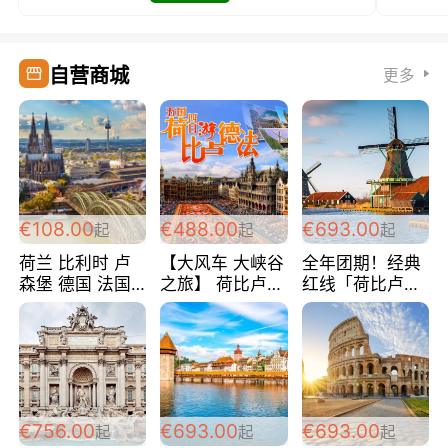
自营商城
更多
€108.00
€488.00
€693.00
起
起
起
荷兰 比利时 卢
【大风车 大峡谷
全年团期！经典
森堡 德国 法国
之旅】 荷比卢德
红线「荷比卢德
超爽玩遍西欧 循
法 巴黎上下 经
法」七天循环 五
环线 全程四星宾
典五国四日游
国 仅售99欧/人/
馆 108欧/人/天
488欧/人
天！巴黎上下！
包拼房~
€756.00
€693.00
€693.00
起
起
起