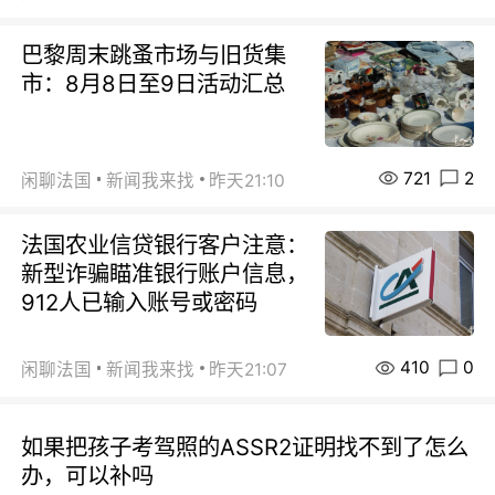
巴黎周末跳蚤市场与旧货集
市：8月8日至9日活动汇总
721
2
闲聊法国
新闻我来找
昨天21:10
法国农业信贷银行客户注意：
新型诈骗瞄准银行账户信息，
912人已输入账号或密码
410
0
闲聊法国
新闻我来找
昨天21:07
如果把孩子考驾照的ASSR2证明找不到了怎么
办，可以补吗