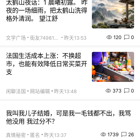
太鹤山夜话：1 晨曦初露。 昨
夜的一场细雨，把太鹤山洗得
格外清润。 望江舒
120
0
文学广场
街友74981146
昨天13:53
法国生活成本上涨：不换超
市，也能有效降低日常买菜开
支
373
0
闲聊法国
网站编辑
昨天13:48
我叫我儿子结婚，可是我一毛钱都不出，我骂
他没用 我过分不？
1739
26
真情秘密
匿名
昨天13:37