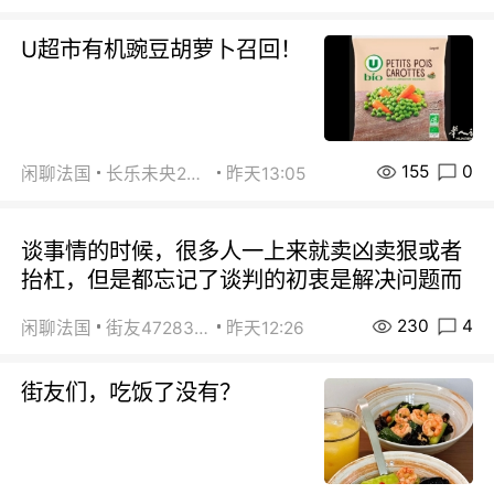
U超市有机豌豆胡萝卜召回！
155
0
闲聊法国
长乐未央2015
昨天13:05
谈事情的时候，很多人一上来就卖凶卖狠或者
抬杠，但是都忘记了谈判的初衷是解决问题而
230
4
闲聊法国
街友472838572
昨天12:26
街友们，吃饭了没有？