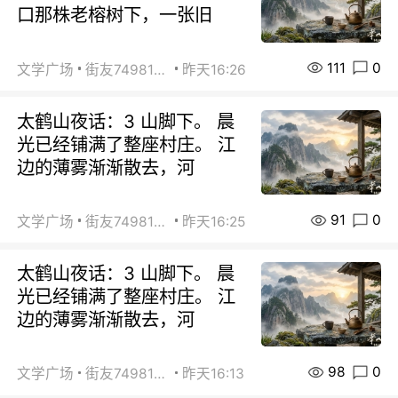
口那株老榕树下，一张旧
111
0
文学广场
街友74981146
昨天16:26
太鹤山夜话：3 山脚下。 晨
光已经铺满了整座村庄。 江
边的薄雾渐渐散去，河
91
0
文学广场
街友74981146
昨天16:25
太鹤山夜话：3 山脚下。 晨
光已经铺满了整座村庄。 江
边的薄雾渐渐散去，河
98
0
文学广场
街友74981146
昨天16:13