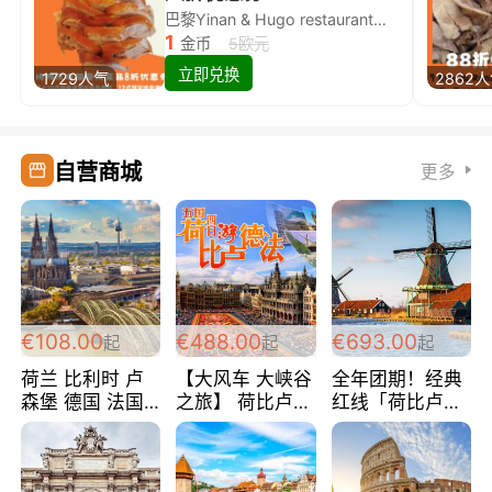
巴黎Yinan & Hugo restaurant除简餐类全场8折
1
金币
5欧元
立即兑换
1729人气
2862
自营商城
更多
€108.00
€488.00
€693.00
起
起
起
荷兰 比利时 卢
【大风车 大峡谷
全年团期！经典
森堡 德国 法国
之旅】 荷比卢德
红线「荷比卢德
超爽玩遍西欧 循
法 巴黎上下 经
法」七天循环 五
环线 全程四星宾
典五国四日游
国 仅售99欧/人/
馆 108欧/人/天
488欧/人
天！巴黎上下！