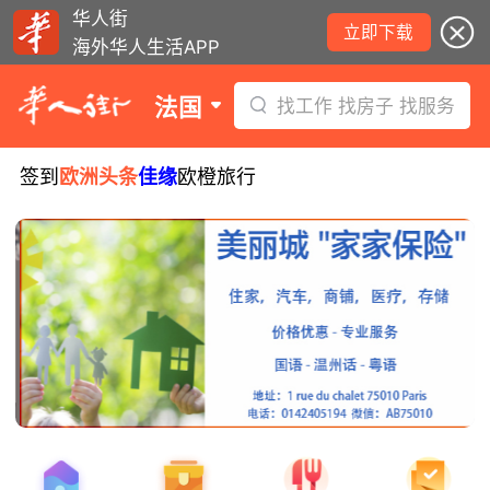
华人街
立即下载
海外华人生活APP
法国
找工作 找房子 找服务
签到
欧洲头条
佳缘
欧橙旅行