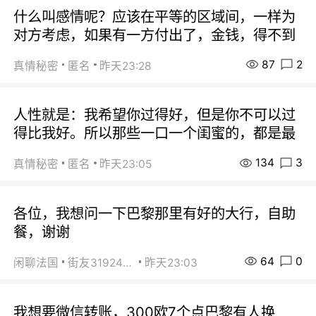
什么叫感情呢？应该在平等的区域间，一样为
对方考虑，如果有一方付出了，金钱，得不到
87
2
真情秘密
匿名
昨天23:28
人性就是：我希望你过得好，但是你不可以过
得比我好。所以那些一口一个闺蜜的，都是最
134
3
真情秘密
匿名
昨天23:05
各位，我想问一下巴黎那里有好的大行，自助
餐，谢谢
64
0
闲聊法国
街友31924072
昨天23:03
我想要微信转账，300欧7个点巴黎有人换