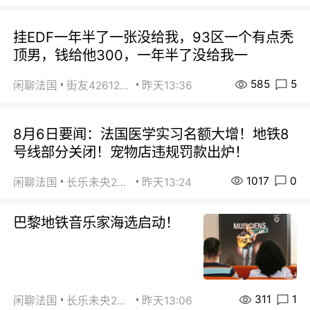
挂EDF一年半了一张没给我，93区一个有点秃
顶男，钱给他300，一年半了没给我一
585
5
闲聊法国
街友42612092
昨天13:36
8月6日要闻：法国医学实习名额大增！地铁8
号线部分关闭！宠物店违规罚款出炉！
1017
0
闲聊法国
长乐未央2015
昨天13:24
巴黎地铁音乐家海选启动！
311
1
闲聊法国
长乐未央2015
昨天13:06