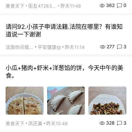
362
0
美食天下
街友472838572
昨天11:48
请问92.小孩子申请法籍.法院在哪里？有谁知
道说一下谢谢
277
3
法国你问我答
平安健康@
昨天11:14
小瓜+猪肉+虾米+洋葱馅的饼，今天中午的美
食。
328
3
美食天下
凤还巢
昨天10:48