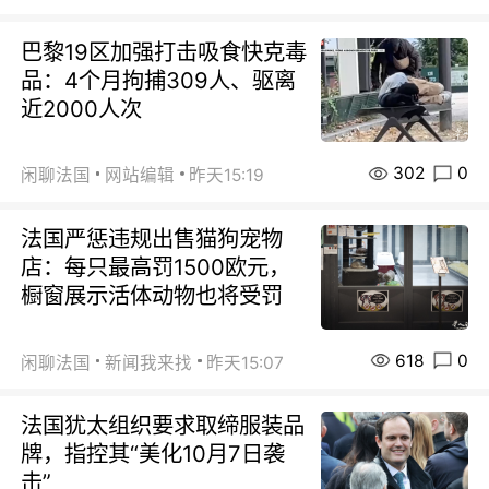
巴黎19区加强打击吸食快克毒
品：4个月拘捕309人、驱离
近2000人次
302
0
闲聊法国
网站编辑
昨天15:19
法国严惩违规出售猫狗宠物
店：每只最高罚1500欧元，
橱窗展示活体动物也将受罚
618
0
闲聊法国
新闻我来找
昨天15:07
法国犹太组织要求取缔服装品
牌，指控其“美化10月7日袭
击”