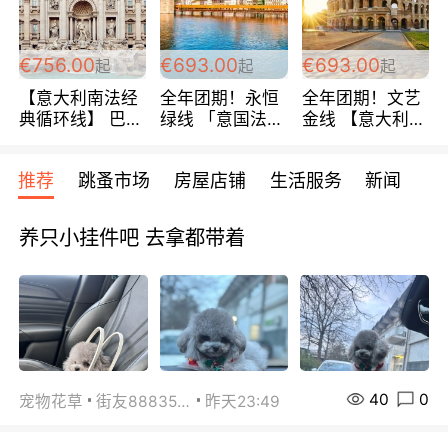
包拼房~
€756.00
€693.00
€693.00
起
起
起
【意大利南法经
全年团期！永恒
全年团期！文艺
典循环线】 巴黎
绿线 「意国法
金线 【意大利一
上下 所有日期铁
南」巴黎上下 去
地】 循环7日游
发！ 全程四星级
意大利 南法 99
全程693欧/人起
推荐
跳蚤市场
房屋店铺
生活服务
新闻
宾馆 108欧/天起
欧/天起 ~包拼房
每周铁发！
全程756欧/位
养只小挂件吧 去拿都带着
40
0
宠物花草
街友88835518
昨天23:49