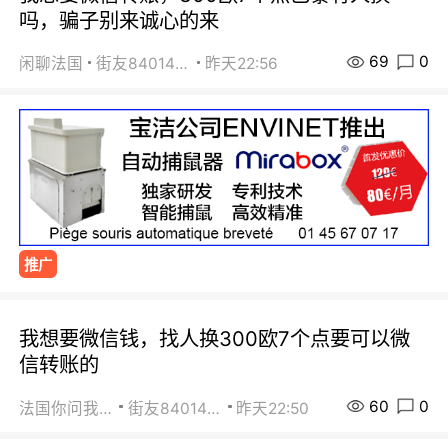
吗，骗子别来诚心的来
69
0
闲聊法国
街友84014588
昨天22:56
推广
我想要微信钱，找人换300欧7个点要可以微
信转账的
60
0
法国你问我答
街友84014588
昨天22:50