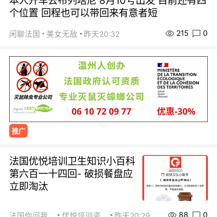
本人开车去布列塔尼 8月10号出发 目前还有四
个位置 回程也可以带回来有意者短
215
0
闲聊法国
美女无敌
昨天20:32
推广
法国优悦培训卫生知识小百科
第六百一十四回- 破损餐盘应
立即淘汰
88
0
法国你问我答
优悦培训咨询
昨天20:29