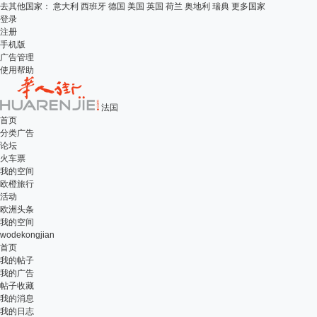
去其他国家：
意大利
西班牙
德国
美国
英国
荷兰
奥地利
瑞典
更多国家
登录
注册
手机版
广告管理
使用帮助
法国
首页
分类广告
论坛
火车票
我的空间
欧橙旅行
活动
欧洲头条
我的空间
wodekongjian
首页
我的帖子
我的广告
帖子收藏
我的消息
我的日志