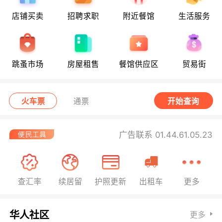
店铺买卖
招聘求职
附近餐馆
生活服务
跳蚤市场
房屋租售
餐馆供应区
贸易街
火车票
通票
开始查询
广告联系 01.44.61.05.23
查汇率
续居留
护照更新
出租车
更多
华人社区
更多