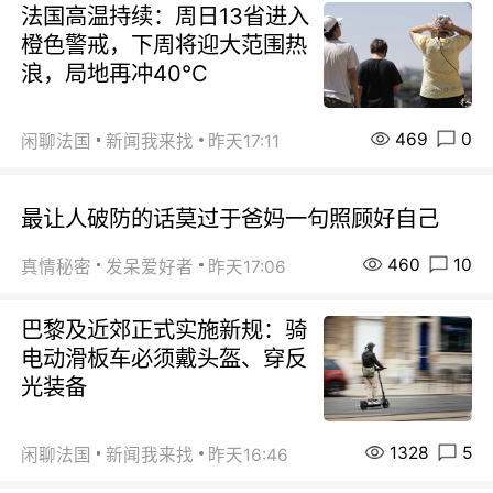
法国高温持续：周日13省进入
橙色警戒，下周将迎大范围热
浪，局地再冲40℃
469
0
闲聊法国
新闻我来找
昨天17:11
最让人破防的话莫过于爸妈一句照顾好自己
460
10
真情秘密
发呆爱好者
昨天17:06
巴黎及近郊正式实施新规：骑
电动滑板车必须戴头盔、穿反
光装备
1328
5
闲聊法国
新闻我来找
昨天16:46