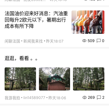
法国油价迎来好消息：汽油重
回每升2欧元以下，暑期出行
成本有所下降
509
0
闲聊法国
新闻我来找
昨天18:07
逛逛，看看 。。
269
2
lin14589077
我游我拍
昨天18:06