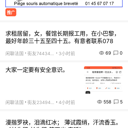
推广
求租居留，女，餐馆长期报工用，在小巴黎，
最好年龄三十五至四十五。有意者联系078
69
0
闲聊法国
街友74434350
3小时前
大家一定要有安全意识。
558
5
闲聊法国
街友23494008
4小时前
漫揩罗袂，泪滴红冰； 薄试霞绡，汗流香玉。