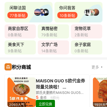
闲聊法国
你问我答
77条新帖
10条新帖
商家自荐区
真情秘密
宠物花草
0条新帖
79条新帖
2条新帖
美食天下
文学广场
亲子家庭
9条新帖
14条新帖
0条新帖
积分商城
更多
MAISON GUO 5欧代金券
限量兑换啦！ ...
郭氏夫妻肺片MAISON GUO5欧代金券限量兑换啦！
5
金币
5欧元
立即兑换
2093人气
1931人