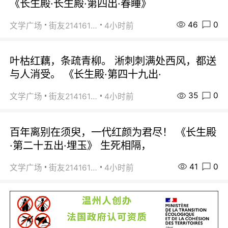
《长生殿·长生殿·第四出·春睡》
46
0
文学广场
街友21416156
4小时前
叶枯红藕，条疏青柳。 淅刺刺满处西风，都送
与人消受。 《长生殿·第四十九出·
35
0
文学广场
街友21416156
4小时前
百年离别在须臾，一代红颜为君尽！ 《长生殿
·第二十五出·埋玉》 生死相隔，
41
0
文学广场
街友21416156
4小时前