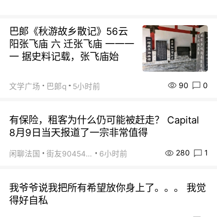
巴郞《秋游故乡散记》56云
阳张飞庙 六 迁张飞庙 一一一
一 据史料记载，张飞庙始
90
0
文学广场
巴郞q
5小时前
有保险，租客为什么仍可能被赶走？ Capital
8月9日当天报道了一宗非常值得
280
1
闲聊法国
街友90454511
6小时前
我爷爷说我把所有希望放你身上了。。。 我觉
得好自私