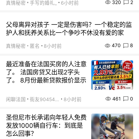
320
2
真情秘密
手写的婚礼_
6小时前
父母离异对孩子 一定是伤害吗？一个稳定的监
护人和抚养关系比一个争吵不休没有爱的家
470
8
真情秘密
匿名
8小时前
最近准备在法国买房的人注意
了。 法国房贷又出现2字头
了。 8月份最新贷款报价显示
461
0
闲聊法国
街友90454511
8小时前
圣但尼市长承诺向年轻人免费
发放1000辆自行车：到底是
怎么回事？