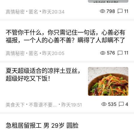
798
11
真情秘密
匿名
昨天20:34
不管你干什么，你只需记住一句话，心善必有
福报，一个人的心善不善？瞒得了人却瞒不了
576
11
真情秘密
匿名
昨天20:05
夏天超级适合的凉拌土豆丝，
超级好吃又下饭！
535
4
美食天下
不靠谱不要联系
昨天19:51
急租居留报工 男 29岁 圆脸