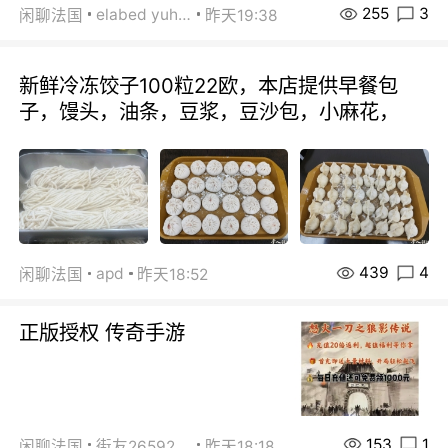
255
3
elabed yuhua
闲聊法国
昨天19:38
新鲜冷冻饺子100粒22欧，本店提供早餐包
子，馒头，油条，豆浆，豆沙包，小麻花，
439
4
apd
闲聊法国
昨天18:52
正版授权 传奇手游
153
1
闲聊法国
街友26592800
昨天18:18