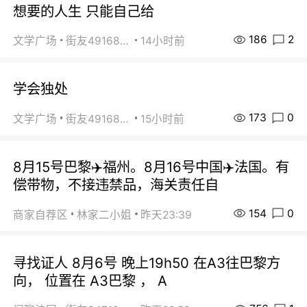
想要的人生 只能自己给
186
2
文学广场
街友49168527
14小时前
学会独处
173
0
文学广场
街友49168527
15小时前
8月15号巴黎✈️福州。8月16号中国✈️法国。有
偿带物，不接违禁品，海关责任自
154
0
商家自荐区
林家二小姐
昨天23:39
寻找证人 8月6号 晚上19h50 在A3往巴黎方
向， 位置在 A3巴黎 ， A