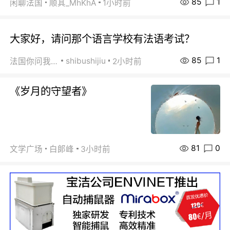
85
1
闲聊法国
顺其_MhKhA
1小时前
大家好，请问那个语言学校有法语考试？
85
1
shibushijiu
法国你问我答
2小时前
《岁月的守望者》
81
0
文学广场
白郞峰
3小时前