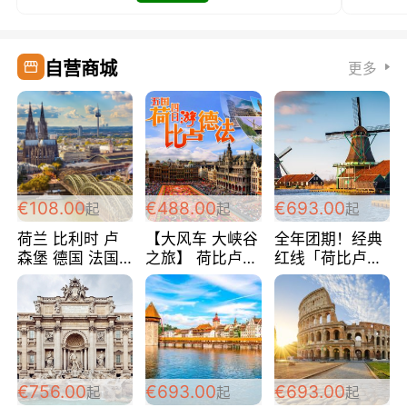
自营商城
更多
€108.00
€488.00
€693.00
起
起
起
荷兰 比利时 卢
【大风车 大峡谷
全年团期！经典
森堡 德国 法国
之旅】 荷比卢德
红线「荷比卢德
超爽玩遍西欧 循
法 巴黎上下 经
法」七天循环 五
环线 全程四星宾
典五国四日游
国 仅售99欧/人/
馆 108欧/人/天
488欧/人
天！巴黎上下！
包拼房~
€756.00
€693.00
€693.00
起
起
起