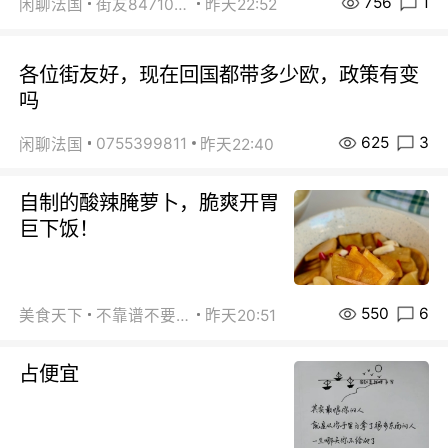
756
1
闲聊法国
街友84710671
昨天22:52
各位街友好，现在回国都带多少欧，政策有变
吗
625
3
0755399811
闲聊法国
昨天22:40
自制的酸辣腌萝卜，脆爽开胃
巨下饭！
550
6
美食天下
不靠谱不要联系
昨天20:51
占便宜