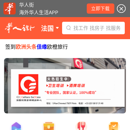
华人街
立即下载
海外华人生活APP
法国
找工作 找房子 找服务
签到
欧洲头条
佳缘
欧橙旅行