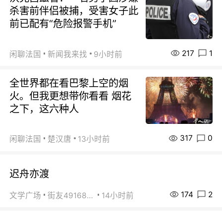
杀害前伴侣被捕，受害女子此
前已配有“危险报警手机”
217
1
闲聊法国
新闻我来找
9小时前
全世界都在看巴黎上空的烟
火。但我更想带你看看 烟花
之下，这六种人
317
0
闲聊法国
楚汉唐
13小时前
迟舟亦渡
174
2
文学广场
街友49168527
14小时前