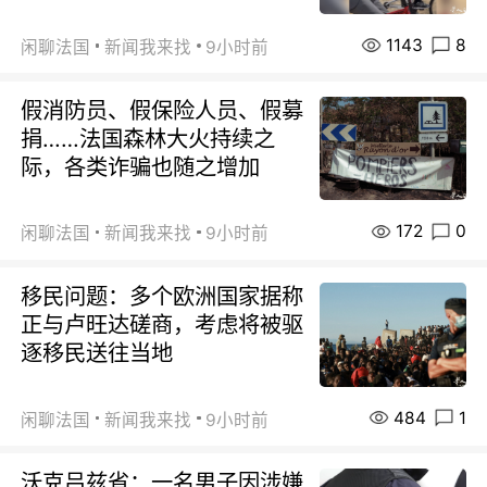
1143
8
闲聊法国
新闻我来找
9小时前
假消防员、假保险人员、假募
捐……法国森林大火持续之
际，各类诈骗也随之增加
172
0
闲聊法国
新闻我来找
9小时前
移民问题：多个欧洲国家据称
正与卢旺达磋商，考虑将被驱
逐移民送往当地
484
1
闲聊法国
新闻我来找
9小时前
沃克吕兹省：一名男子因涉嫌