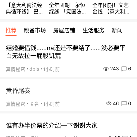
【意大利南法经
全年团期！永恒
全年团期！文艺
典循环线】 巴黎
绿线 「意国法
金线 【意大利一
上下 所有日期铁
南」巴黎上下 去
地】 循环7日游
发！ 全程四星级
意大利 南法 99
全程693欧/人起
推荐
跳蚤市场
房屋店铺
生活服务
新闻
宾馆 108欧/天起
欧/天起 ~包拼房
每周铁发！
全程756欧/位
结婚要借钱……na还是不要结了……没必要平
白无故拉一屁股饥荒
243
6
dbis
真情秘密
1小时前
黄昏尾奏
46
0
真情秘密
匿名
1小时前
谁有办半价票的介绍一下谢谢大家