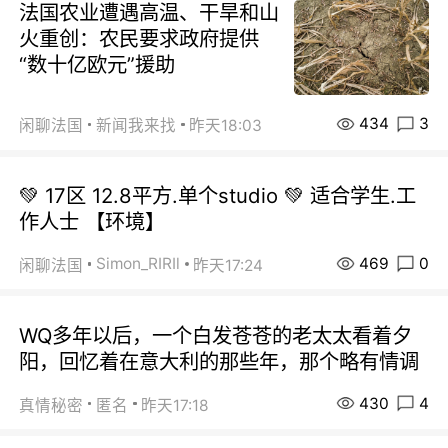
法国农业遭遇高温、干旱和山
火重创：农民要求政府提供
“数十亿欧元”援助
434
3
闲聊法国
新闻我来找
昨天18:03
💚 17区 12.8平方.单个studio 💚 适合学生.工
作人士 【环境】
469
0
Simon_RIRIl
闲聊法国
昨天17:24
WQ多年以后，一个白发苍苍的老太太看着夕
阳，回忆着在意大利的那些年，那个略有情调
430
4
真情秘密
匿名
昨天17:18