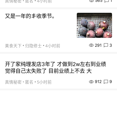
565
1
真情秘密
匿名
4小时前
又是一年的丯收季节。
291
3
美食天下
归隐修士
4小时前
开了家纯理发店3年了 才做到2w左右到业绩
觉得自己太失败了 目前业绩上不去 大
912
9
真情秘密
匿名
5小时前