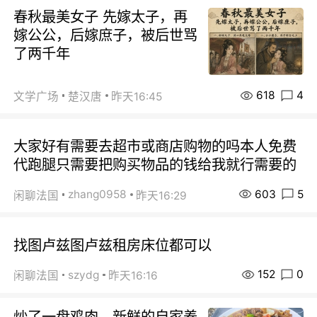
春秋最美女子 先嫁太子，再
嫁公公，后嫁庶子，被后世骂
了两千年
618
4
文学广场
楚汉唐
昨天16:45
大家好有需要去超市或商店购物的吗本人免费
代跑腿只需要把购买物品的钱给我就行需要的
603
5
zhang0958
闲聊法国
昨天16:29
找图卢兹图卢兹租房床位都可以
152
0
szydg
闲聊法国
昨天16:16
炒了一盘鸡肉，新鲜的自家养