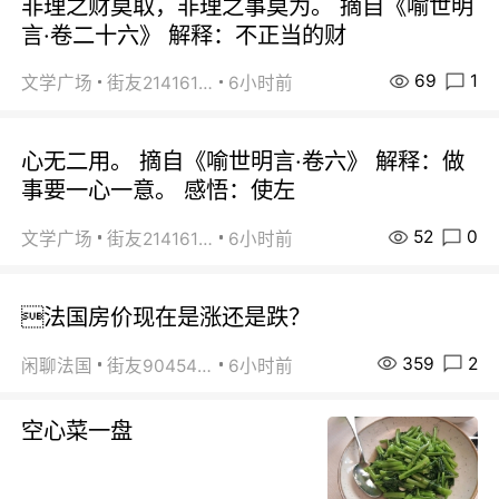
非理之财莫取，非理之事莫为。 摘自《喻世明
言·卷二十六》 解释：不正当的财
69
1
文学广场
街友21416156
6小时前
心无二用。 摘自《喻世明言·卷六》 解释：做
事要一心一意。 感悟：使左
52
0
文学广场
街友21416156
6小时前
法国房价现在是涨还是跌？
359
2
闲聊法国
街友90454511
6小时前
空心菜一盘