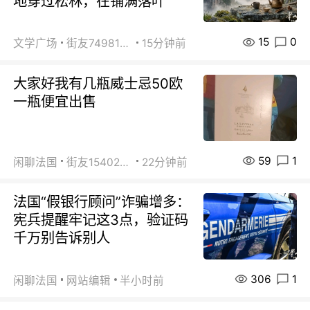
地穿过松林，在铺满落叶
15
0
文学广场
街友74981146
15分钟前
大家好我有几瓶威士忌50欧
一瓶便宜出售
59
1
闲聊法国
街友15402223
22分钟前
法国“假银行顾问”诈骗增多：
宪兵提醒牢记这3点，验证码
千万别告诉别人
306
1
闲聊法国
网站编辑
半小时前