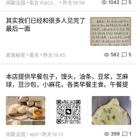
1042
5
闲聊法国
街友15402223
昨天19:59
其实我们已经和很多人见完了
最后一面
582
5
真情秘密
匿名
昨天19:45
本店提供早餐包子，馒头，油条，豆浆，芝麻
球，豆沙包，小麻花，各类早餐主食。午餐提
399
1
apd
闲聊法国
昨天19:13