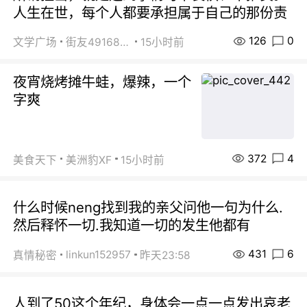
人生在世，每个人都要承担属于自己的那份责
126
0
文学广场
街友49168527
15小时前
夜宵烧烤摊牛蛙，爆辣，一个
字爽
372
4
美食天下
美洲豹XF
15小时前
什么时候neng找到我的亲父问他一句为什么.
然后释怀一切.我知道一切的发生他都有
431
6
linkun152957
真情秘密
昨天23:58
人到了50这个年纪，身体会一点一点发出哀老