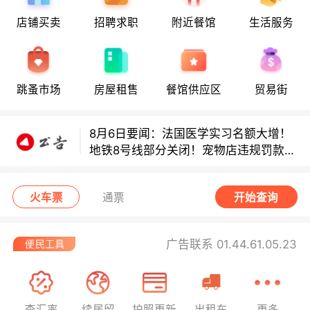
店铺买卖
招聘求职
附近餐馆
生活服务
8月6日要闻：法国医学实习名额大增！
地铁8号线部分关闭！宠物店违规罚款出
炉！
跳蚤市场
房屋租售
餐馆供应区
贸易街
巴黎地铁音乐家海选启动！
8月6日要闻：法国医学实习名额大增！
地铁8号线部分关闭！宠物店违规罚款出
炉！
巴黎地铁音乐家海选启动！
火车票
通票
开始查询
广告联系 01.44.61.05.23
查汇率
续居留
护照更新
出租车
更多