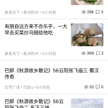
258
3
美食天下
美洲豹XF
6小时前
有朋自远方来不亦乐乎，一大
早去买菜炒乌贼给他吃
366
2
美食天下
美洲豹XF
6小时前
巴郞《秋游故乡散记》56云阳张飞庙三 蜀汉
传奇
52
0
文学广场
巴郞q
6小时前
巴郞《秋游故乡散记》56云
阳张飞庙二 东下三峡