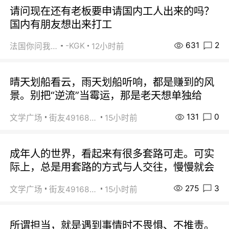
请问现在还有老板要申请国内工人出来的吗？
国内有朋友想出来打工
631
2
-KGK
法国你问我答
12小时前
晴天划船看云，雨天划船听响，都是赚到的风
景。别把“逆流”当霉运，那是老天想单独给
131
0
文学广场
街友49168527
15小时前
成年人的世界，看起来有很多套路可走。可实
际上，总是用套路的方式与人交往，慢慢就会
275
3
文学广场
街友49168527
15小时前
所谓担当，就是遇到事情时不畏惧、不推责。