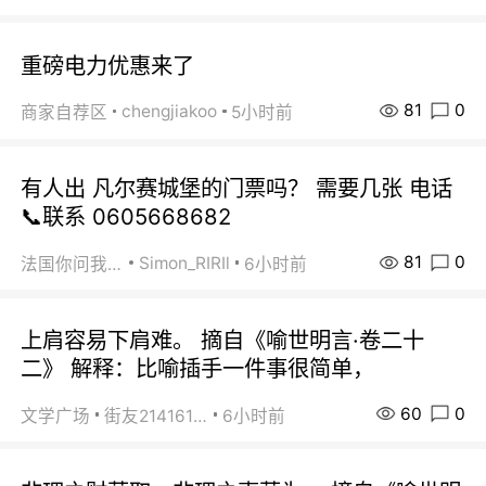
重磅电力优惠来了
81
0
chengjiakoo
商家自荐区
5小时前
有人出 凡尔赛城堡的门票吗？ 需要几张 电话
📞联系 0605668682
81
0
Simon_RIRIl
法国你问我答
6小时前
上肩容易下肩难。 摘自《喻世明言·卷二十
二》 解释：比喻插手一件事很简单，
60
0
文学广场
街友21416156
6小时前