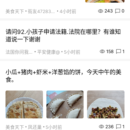
243
0
美食天下
街友472838572
4小时前
请问92.小孩子申请法籍.法院在哪里？有谁知
道说一下谢谢
158
1
法国你问我答
平安健康@
5小时前
小瓜+猪肉+虾米+洋葱馅的饼，今天中午的美
食。
236
1
美食天下
凤还巢
5小时前