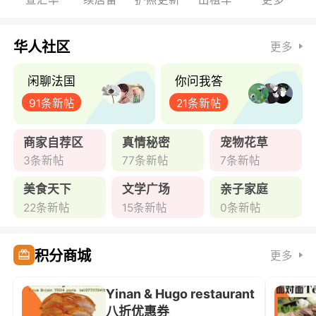
华人社区
更多
闲聊法国
你问我答
91条新帖
21条新帖
商家自荐区
真情秘密
宠物花草
3条新帖
77条新帖
7条新帖
美食天下
文学广场
亲子家庭
22条新帖
15条新帖
0条新帖
积分商城
更多
Yinan & Hugo restaurant
八折优惠券