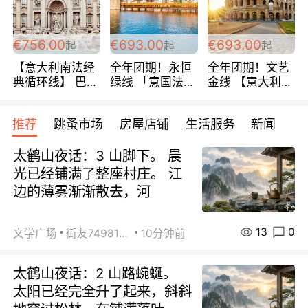
包拼房~
€756.00
€693.00
€693.00
起
起
起
【意大利南法经
全年团期！永恒
全年团期！文艺
典循环线】 巴黎
绿线 「意国法
金线 【意大利一
上下 所有日期铁
南」巴黎上下 去
地】 循环7日游
发！ 全程四星级
意大利 南法 99
全程693欧/人起
推荐
跳蚤市场
房屋店铺
生活服务
新闻
宾馆 108欧/天起
欧/天起 ~包拼房
每周铁发！
全程756欧/位
太鹤山夜话：3 山脚下。 晨
光已经铺满了整座村庄。 江
边的薄雾渐渐散去，河
13
0
文学广场
街友74981146
10分钟前
太鹤山夜话：2 山路蜿蜒。
太阳已经完全升了起来，斜斜