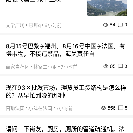
64
0
文学广场
巴郞q
6小时前
8月15号巴黎✈️福州。8月16号中国✈️法国。有
偿带物，不接违禁品，海关责任自
65
0
商家自荐区
林家二小姐
7小时前
现在93区批发市场，理货员工资结构是怎么样
的？从早忙到晚的那种
556
5
闲聊法国
小建在法国
7小时前
请问一下街友，厨房，厕所的管道疏通机，法