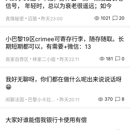
信号， 年轻时，总以为衰老很遥远；如今
1021
20
真情秘密
迈狼
昨天23:00
小巴黎19区crimee可寄存行李，随存随取。长
期短期都可以，有需要+微信：13
181
0
商家自荐区
林家二小姐
昨天22:11
我好无聊呀，你们都在做什么呢出来说说话呀
😁
370
8
闲聊法国
巴黎小卡拉咪
昨天20:11
大家好谁能借我银行卡使用有偿