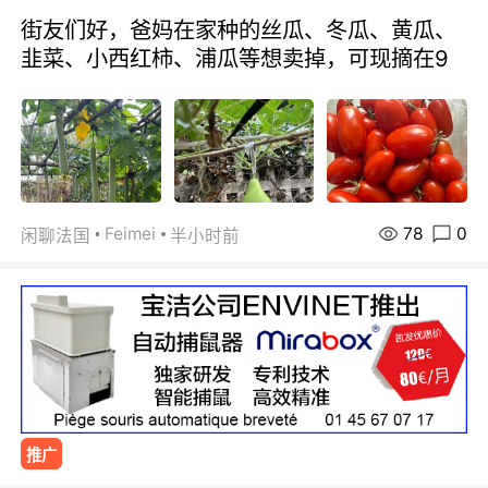
街友们好，爸妈在家种的丝瓜、冬瓜、黄瓜、
韭菜、小西红柿、浦瓜等想卖掉，可现摘在9
78
0
Feimei
闲聊法国
半小时前
推广