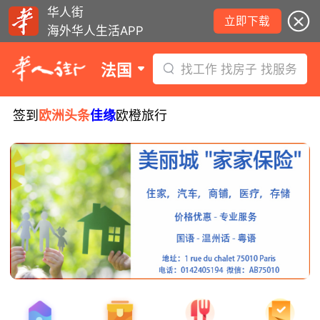
华人街
立即下载
海外华人生活APP
法国
找工作 找房子 找服务
签到
欧洲头条
佳缘
欧橙旅行