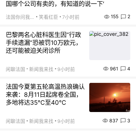
国哪个公司有卖的，有知道的说一下′
155
2
法国你问我答
笑看红臣
7小时前
巴黎两名心脏科医生因“行政
手续遗漏”恐被罚10万欧元，
还可能被迫关闭诊所
961
4
闲聊法国
新闻我来找
9小时前
法国今夏第五轮高温热浪确认
来袭：8月11日起席卷全国，
多地将达35℃至40℃
837
3
闲聊法国
新闻我来找
9小时前