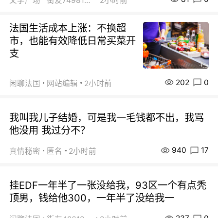
文学广场
街友74981146
2小时前
法国生活成本上涨：不换超
市，也能有效降低日常买菜开
支
202
0
闲聊法国
网站编辑
2小时前
我叫我儿子结婚，可是我一毛钱都不出，我骂
他没用 我过分不？
940
17
真情秘密
匿名
2小时前
挂EDF一年半了一张没给我，93区一个有点秃
顶男，钱给他300，一年半了没给我一