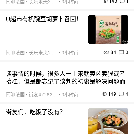
143
1
闲聊法国
长乐未央2015
3小时前
U超市有机豌豆胡萝卜召回！
84
0
闲聊法国
长乐未央2015
3小时前
谈事情的时候，很多人一上来就卖凶卖狠或者
抬杠，但是都忘记了谈判的初衷是解决问题而
149
4
闲聊法国
街友472838572
3小时前
街友们，吃饭了没有？