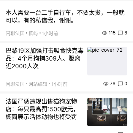
本人需要一台二手自行车，不要太贵，一般就
可以，有的私信我，谢谢。
115
8
闲聊法国
槟屿
1小时前
巴黎19区加强打击吸食快克毒
品：4个月拘捕309人、驱离
近2000人次
76
0
闲聊法国
网站编辑
1小时前
法国严惩违规出售猫狗宠物
店：每只最高罚1500欧元，
橱窗展示活体动物也将受罚