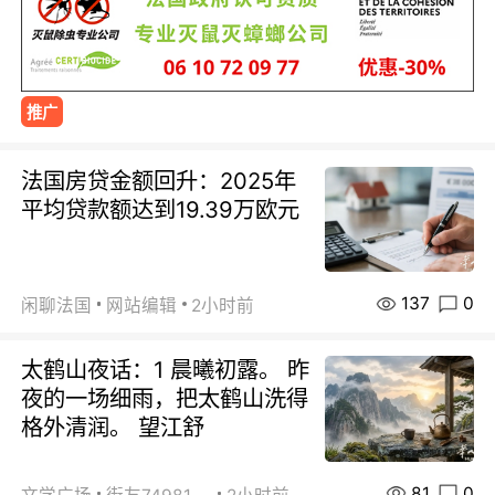
推广
法国房贷金额回升：2025年
平均贷款额达到19.39万欧元
137
0
闲聊法国
网站编辑
2小时前
太鹤山夜话：1 晨曦初露。 昨
夜的一场细雨，把太鹤山洗得
格外清润。 望江舒
81
0