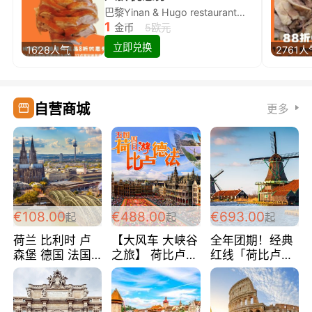
巴黎Yinan & Hugo restaurant除简餐类全场8折
1
金币
5欧元
立即兑换
1628人气
2761人
自营商城
更多
€108.00
€488.00
€693.00
起
起
起
荷兰 比利时 卢
【大风车 大峡谷
全年团期！经典
森堡 德国 法国
之旅】 荷比卢德
红线「荷比卢德
超爽玩遍西欧 循
法 巴黎上下 经
法」七天循环 五
环线 全程四星宾
典五国四日游
国 仅售99欧/人/
馆 108欧/人/天
488欧/人
天！巴黎上下！