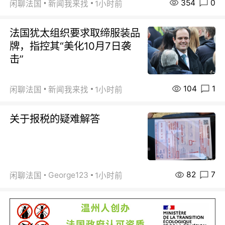
354
0
闲聊法国
新闻我来找
1小时前
法国犹太组织要求取缔服装品
牌，指控其“美化10月7日袭
击”
104
1
闲聊法国
新闻我来找
1小时前
关于报税的疑难解答
82
7
George123
闲聊法国
1小时前