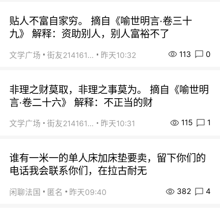
贴人不富自家穷。 摘自《喻世明言·卷三十
九》 解释：资助别人，别人富裕不了
113
0
文学广场
街友21416156
昨天10:32
非理之财莫取，非理之事莫为。 摘自《喻世明
言·卷二十六》 解释：不正当的财
115
1
文学广场
街友21416156
昨天10:31
谁有一米一的单人床加床垫要卖，留下你们的
电话我会联系你们，在拉古耐无
382
4
闲聊法国
匿名
昨天09:40