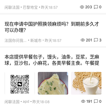
203
0
闲聊法国
巴黎地宝
昨天18:57
现在申请中国护照换领麻烦吗？到期前多久才
可以办理？
201
3
法国你问我答
新城市
昨天18:57
本店提供早餐包子，馒头，油条，豆浆，芝麻
球，豆沙包，小麻花，各类早餐主食。午餐提
191
0
apd
闲聊法国
昨天18:08