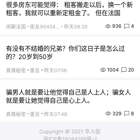
很多房东可能觉得： 租客搬走以后，换一个新
租客，我就可以重新定租金了。 但在法国
936
4
闲聊法国
街友90454511
昨天08:29
有没有不结婚的兄弟？你们这日子是怎么过
的？20岁到50岁
1004
20
真情秘密
匿名
昨天07:56
骗男人就是要让他觉得自己是人上人；骗女人
就是要让她觉得自己是心上人。
329
8
真情秘密
匿名
昨天07:48
Copyright © 2021 华人街
浙ICP备16044168号-2