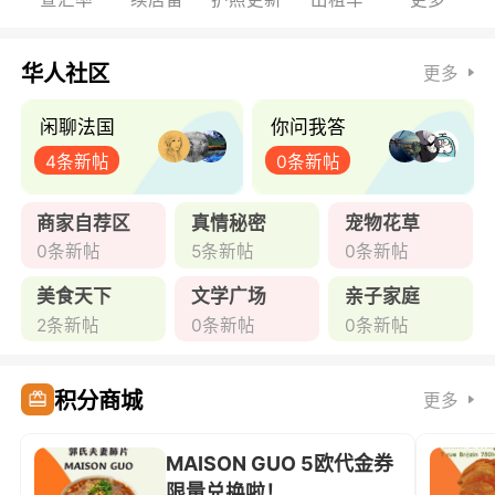
华人社区
更多
闲聊法国
你问我答
4条新帖
0条新帖
商家自荐区
真情秘密
宠物花草
0条新帖
5条新帖
0条新帖
美食天下
文学广场
亲子家庭
2条新帖
0条新帖
0条新帖
积分商城
更多
MAISON GUO 5欧代金券
限量兑换啦！ ...