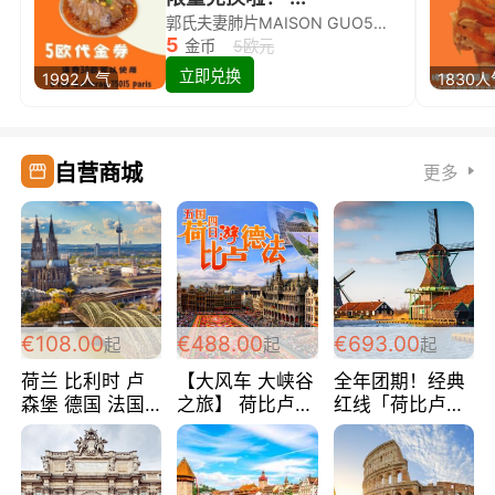
郭氏夫妻肺片MAISON GUO5欧代金券限量兑换啦！
5
金币
5欧元
立即兑换
1992人气
1830
自营商城
更多
€108.00
€488.00
€693.00
起
起
起
荷兰 比利时 卢
【大风车 大峡谷
全年团期！经典
森堡 德国 法国
之旅】 荷比卢德
红线「荷比卢德
超爽玩遍西欧 循
法 巴黎上下 经
法」七天循环 五
环线 全程四星宾
典五国四日游
国 仅售99欧/人/
馆 108欧/人/天
488欧/人
天！巴黎上下！