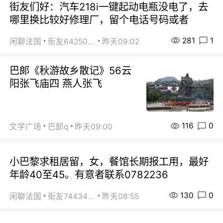
街友们好：汽车218i一键起动电瓶没电了，去
哪里换比较好修理厂，留个电话号码或者
281
1
闲聊法国
街友64250024
昨天09:02
巴郞《秋游故乡散记》56云
阳张飞庙四 燕人张飞
116
0
文学广场
巴郞q
昨天09:00
小巴黎求租居留，女，餐馆长期报工用，最好
年龄40至45。有意者联系0782236
130
0
闲聊法国
街友74434350
昨天08:55