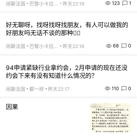
123
1
闲聊法国
巴黎小卡拉咪
昨天22:19
好无聊呀，找呀找呀找朋友，有人可以做我的
好朋友吗无话不谈的那种😮‍💨
68
0
闲聊法国
巴黎小卡拉咪
昨天22:18
94申请紧缺行业拿约会，2月申请的现在还没
约会下来有没有知道什么情况的？
110
0
闲聊法国
都一样
昨天22:17
因果