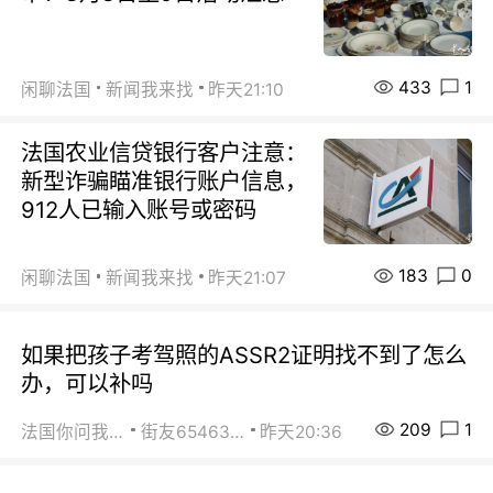
433
1
闲聊法国
新闻我来找
昨天21:10
法国农业信贷银行客户注意：
新型诈骗瞄准银行账户信息，
912人已输入账号或密码
183
0
闲聊法国
新闻我来找
昨天21:07
如果把孩子考驾照的ASSR2证明找不到了怎么
办，可以补吗
209
1
法国你问我答
街友65463281
昨天20:36