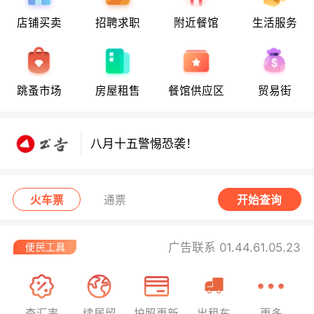
店铺买卖
招聘求职
附近餐馆
生活服务
跳蚤市场
房屋租售
餐馆供应区
贸易街
八月十五警惕恐袭！
八月十五警惕恐袭！
八月十五警惕恐袭！
火车票
通票
开始查询
广告联系 01.44.61.05.23
查汇率
续居留
护照更新
出租车
更多