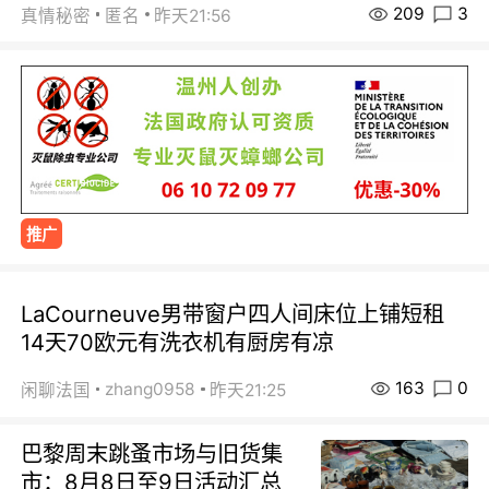
209
3
真情秘密
匿名
昨天21:56
推广
LaCourneuve男带窗户四人间床位上铺短租
14天70欧元有洗衣机有厨房有凉
163
0
zhang0958
闲聊法国
昨天21:25
巴黎周末跳蚤市场与旧货集
市：8月8日至9日活动汇总