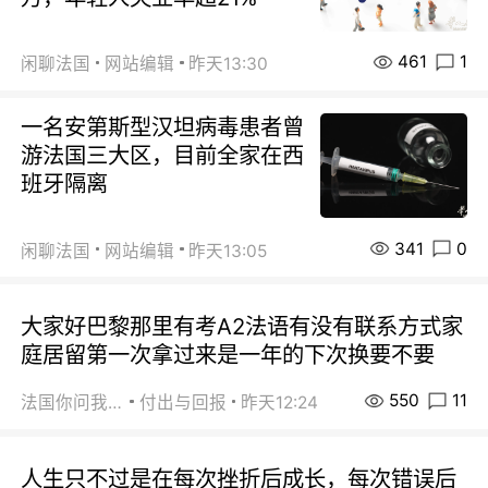
461
1
闲聊法国
网站编辑
昨天13:30
一名安第斯型汉坦病毒患者曾
游法国三大区，目前全家在西
班牙隔离
341
0
闲聊法国
网站编辑
昨天13:05
大家好巴黎那里有考A2法语有没有联系方式家
庭居留第一次拿过来是一年的下次换要不要
550
11
法国你问我答
付出与回报
昨天12:24
人生只不过是在每次挫折后成长，每次错误后