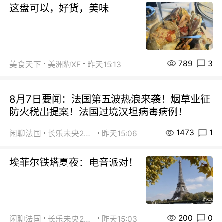
这盘可以，好货，美味
789
3
美食天下
美洲豹XF
昨天15:13
8月7日要闻：法国第五波热浪来袭！烟草业征
防火税出提案！法国过境汉坦病毒病例！
1473
1
闲聊法国
长乐未央2015
昨天15:06
埃菲尔铁塔夏夜：电音派对！
200
0
闲聊法国
长乐未央2015
昨天15:03