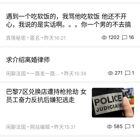
遇到一个吃软饭的，我骂他吃软饭 他还不开
心，我说的是实话啊。。。你一个男的不去搞
1202
16
真情秘密
匿名
昨天16:21
求介绍离婚律师
271
1
闲聊法国
一路发一路发
昨天15:36
巴黎7区兑换店遭持枪抢劫 女
员工奋力反抗后嫌犯逃走
585
1
闲聊法国
网站编辑
昨天15:31