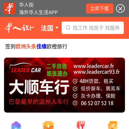
华人街
立即下载
海外华人生活APP
法国
找工作 找房子 找服务
签到
欧洲头条
佳缘
欧橙旅行