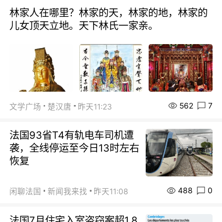
林家人在哪里？林家的天，林家的地，林家的
儿女顶天立地。天下林氏一家亲。
562
7
文学广场
楚汉唐
昨天11:23
法国93省T4有轨电车司机遭
袭，全线停运至今日13时左右
恢复
488
0
闲聊法国
新闻我来找
昨天11:08
法国7月住宅入室盗窃案超1.8