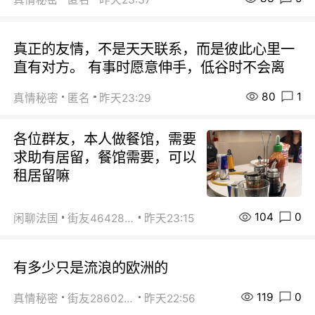
真正的友情，不是天天联系，而是彼此心里一
直有对方。 有事时愿意伸手，低谷时不会离
80
1
真情秘密
匿名
昨天23:29
各位群友，本人做餐馆，需要
求助有居留，餐馆需要，可以
租居留嘛
104
0
闲聊法国
街友46428878
昨天23:15
有多少只是流浪的欧洲的
119
0
真情秘密
街友28602925
昨天22:56