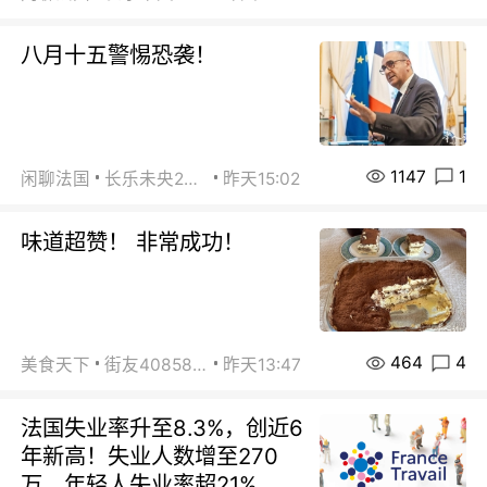
八月十五警惕恐袭！
1147
1
闲聊法国
长乐未央2015
昨天15:02
味道超赞！ 非常成功！
464
4
美食天下
街友40858442
昨天13:47
法国失业率升至8.3%，创近6
年新高！失业人数增至270
万，年轻人失业率超21%