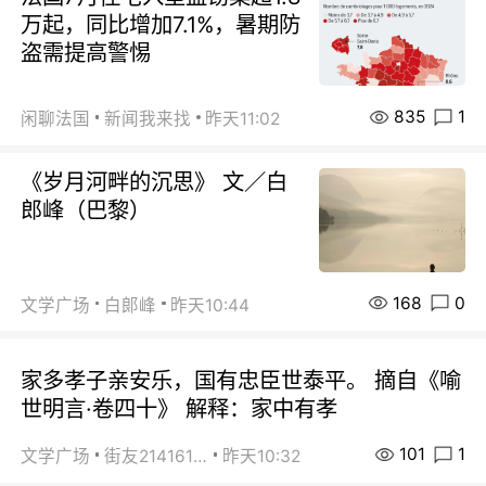
万起，同比增加7.1%，暑期防
盗需提高警惕
835
1
闲聊法国
新闻我来找
昨天11:02
《岁月河畔的沉思》 文／白
郎峰（巴黎）
168
0
文学广场
白郞峰
昨天10:44
家多孝子亲安乐，国有忠臣世泰平。 摘自《喻
世明言·卷四十》 解释：家中有孝
101
1
文学广场
街友21416156
昨天10:32