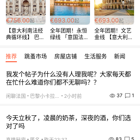
包拼房~
€756.00
€693.00
€693.00
起
起
起
【意大利南法经
全年团期！永恒
全年团期！文艺
典循环线】 巴黎
绿线 「意国法
金线 【意大利一
上下 所有日期铁
南」巴黎上下 去
地】 循环7日游
发！ 全程四星级
意大利 南法 99
全程693欧/人起
推荐
跳蚤市场
房屋店铺
生活服务
新闻
宾馆 108欧/天起
欧/天起 ~包拼房
每周铁发！
全程756欧/位
我发个帖子为什么没有人理我呢？大家每天都
在忙什么难道你们都不无聊吗？？
37
1
闲聊法国
巴黎小卡拉咪
2小时前
今天立秋了，凌晨的奶茶，深夜的酒，你们选
对了吗
83
5
真情秘密
匿名
昨天23:37