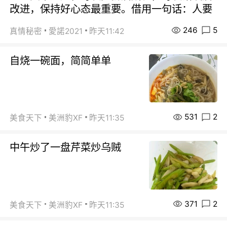
改进，保持好心态最重要。借用一句话：人要
246
5
真情秘密
愛諾2021
昨天11:42
自烧一碗面，简简单单
531
2
美食天下
美洲豹XF
昨天11:35
中午炒了一盘芹菜炒乌贼
371
2
美食天下
美洲豹XF
昨天11:35