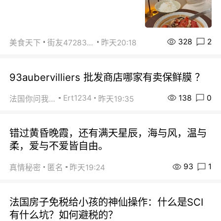
328
2
美食天下
街友472838572
昨天20:18
93aubervilliers 批发商店哪家有卖保鲜膜 ？
138
0
Ert1234
法国你问我答
昨天19:35
错过黄昏晚霞，还有满天星辰，海与风，温与
柔，爱与不爱皆自由。
93
1
真情秘密
匿名
昨天19:24
法国房子免税给小孩的神仙操作：什么是SCI
有什么坑？如何避税的？