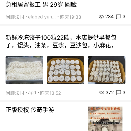
急租居留报工 男 29岁 圆脸
234
3
elabed yuhua
闲聊法国
昨天19:38
新鲜冷冻饺子100粒22欧，本店提供早餐包
子，馒头，油条，豆浆，豆沙包，小麻花，
372
3
apd
闲聊法国
昨天18:52
正版授权 传奇手游