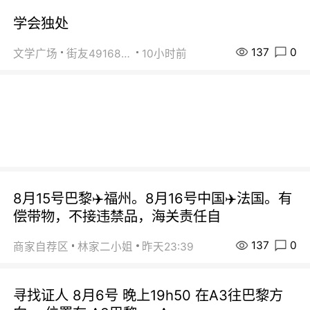
学会独处
137
0
文学广场
街友49168527
10小时前
8月15号巴黎✈️福州。8月16号中国✈️法国。有
偿带物，不接违禁品，海关责任自
137
0
商家自荐区
林家二小姐
昨天23:39
寻找证人 8月6号 晚上19h50 在A3往巴黎方