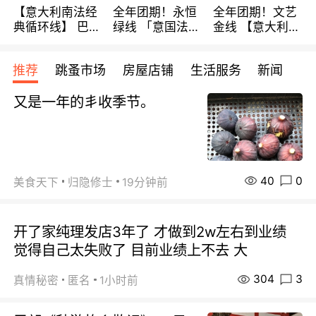
【意大利南法经
全年团期！永恒
全年团期！文艺
典循环线】 巴黎
绿线 「意国法
金线 【意大利一
上下 所有日期铁
南」巴黎上下 去
地】 循环7日游
发！ 全程四星级
意大利 南法 99
全程693欧/人起
推荐
跳蚤市场
房屋店铺
生活服务
新闻
宾馆 108欧/天起
欧/天起 ~包拼房
每周铁发！
全程756欧/位
又是一年的丯收季节。
40
0
美食天下
归隐修士
19分钟前
开了家纯理发店3年了 才做到2w左右到业绩
觉得自己太失败了 目前业绩上不去 大
304
3
真情秘密
匿名
1小时前