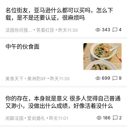
名位街友，亚马逊什么都可以买吗，怎么下
载，是不是还要认证，很麻烦吗
343
4
法国你问我答
笑看红臣
昨天11:30
中午的伙食面
699
9
美食天下
美洲豹XF
昨天11:30
你的存在，本身就是意义 很多人觉得自己普通
又渺小，没做出什么成绩，好像活着没什么
186
2
闲聊法国
爱尚婚礼
昨天11:01