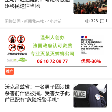
逐移民送往当地
326
1
闲聊法国
新闻我来找
4小时前
推广
沃克吕兹省：一名男子因涉嫌
杀害前伴侣被捕，受害女子此
前已配有“危险报警手机”