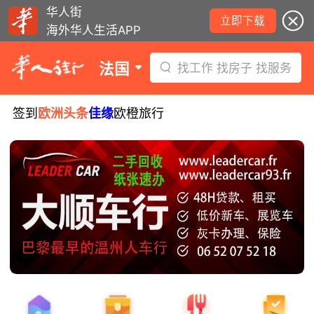
华人街
立即下载
海外华人生活APP
法国
找工作 找房子 找服务
签到
欧洲头条
佳缘
欧橙旅行