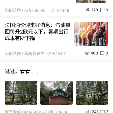
128
0
闲聊法国
街友26592800
昨天18:18
法国油价迎来好消息：汽油重
回每升2欧元以下，暑期出行
成本有所下降
460
0
闲聊法国
新闻我来找
昨天18:07
逛逛，看看 。。
241
2
lin14589077
我游我拍
昨天18:06