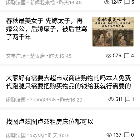
1247
5
闲聊法国
新闻我来找
昨天16:46
春秋最美女子 先嫁太子，再
嫁公公，后嫁庶子，被后世骂
了两千年
579
4
文学广场
楚汉唐
昨天16:45
大家好有需要去超市或商店购物的吗本人免费
代跑腿只需要把购买物品的钱给我就行需要的
511
1
zhang0958
闲聊法国
昨天16:29
找图卢兹图卢兹租房床位都可以
137
0
szydg
闲聊法国
昨天16:16