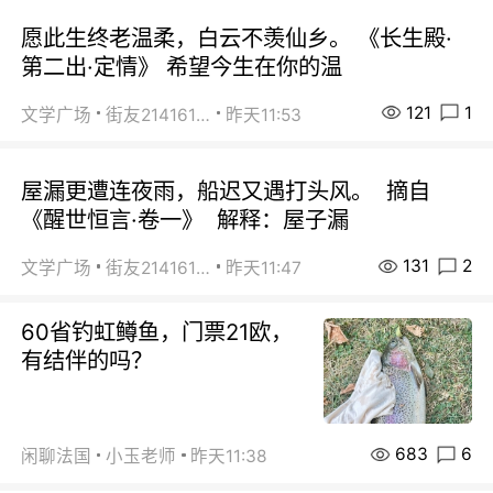
愿此生终老温柔，白云不羡仙乡。 《长生殿·
第二出·定情》 希望今生在你的温
121
1
文学广场
街友21416156
昨天11:53
屋漏更遭连夜雨，船迟又遇打头风。 摘自
《醒世恒言·卷一》 解释：屋子漏
131
2
文学广场
街友21416156
昨天11:47
60省钓虹鳟鱼，门票21欧，
有结伴的吗？
683
6
闲聊法国
小玉老师
昨天11:38