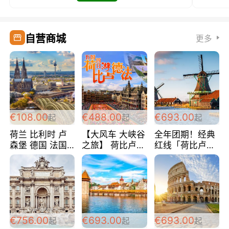
自营商城
更多
€108.00
€488.00
€693.00
起
起
起
荷兰 比利时 卢
【大风车 大峡谷
全年团期！经典
森堡 德国 法国
之旅】 荷比卢德
红线「荷比卢德
超爽玩遍西欧 循
法 巴黎上下 经
法」七天循环 五
环线 全程四星宾
典五国四日游
国 仅售99欧/人/
馆 108欧/人/天
488欧/人
天！巴黎上下！
包拼房~
€756.00
€693.00
€693.00
起
起
起