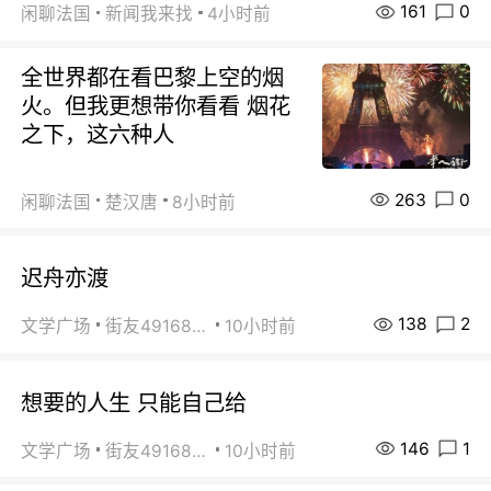
161
0
闲聊法国
新闻我来找
4小时前
全世界都在看巴黎上空的烟
火。但我更想带你看看 烟花
之下，这六种人
263
0
闲聊法国
楚汉唐
8小时前
迟舟亦渡
138
2
文学广场
街友49168527
10小时前
想要的人生 只能自己给
146
1
文学广场
街友49168527
10小时前