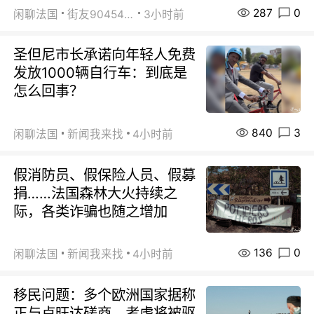
287
0
闲聊法国
街友90454511
3小时前
圣但尼市长承诺向年轻人免费
发放1000辆自行车：到底是
怎么回事？
840
3
闲聊法国
新闻我来找
4小时前
假消防员、假保险人员、假募
捐……法国森林大火持续之
际，各类诈骗也随之增加
136
0
闲聊法国
新闻我来找
4小时前
移民问题：多个欧洲国家据称
正与卢旺达磋商，考虑将被驱