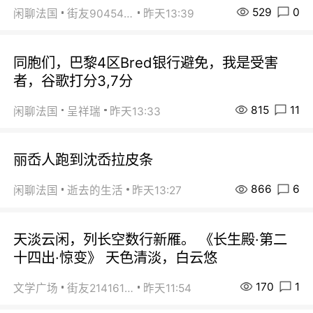
529
0
闲聊法国
街友90454511
昨天13:39
同胞们，巴黎4区Bred银行避免，我是受害
者，谷歌打分3,7分
815
11
闲聊法国
呈祥瑞
昨天13:33
丽岙人跑到沈岙拉皮条
866
6
闲聊法国
逝去的生活
昨天13:27
天淡云闲，列长空数行新雁。 《长生殿·第二
十四出·惊变》 天色清淡，白云悠
170
1
文学广场
街友21416156
昨天11:54