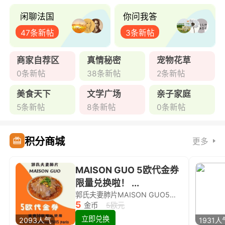
闲聊法国
你问我答
47条新帖
3条新帖
商家自荐区
真情秘密
宠物花草
0条新帖
38条新帖
2条新帖
美食天下
文学广场
亲子家庭
5条新帖
8条新帖
0条新帖
积分商城
更多
MAISON GUO 5欧代金券
限量兑换啦！ ...
郭氏夫妻肺片MAISON GUO5欧代金券限量兑换啦！
5
金币
5欧元
立即兑换
2093人气
1931人