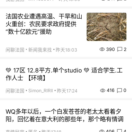
法国农业遭遇高温、干旱和山
火重创：农民要求政府提供
“数十亿欧元”援助
390
2
闲聊法国
新闻我来找
昨天18:03
💚 17区 12.8平方.单个studio 💚 适合学生.工
作人士 【环境】
416
0
Simon_RIRIl
闲聊法国
昨天17:24
WQ多年以后，一个白发苍苍的老太太看着夕
阳，回忆着在意大利的那些年，那个略有情调
406
4