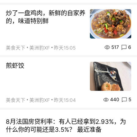
炒了一盘鸡肉，新鲜的自家养
的，味道特别鲜
517
6
美食天下
美洲豹XF
昨天15:05
煎虾饺
440
5
美食天下
美洲豹XF
昨天15:04
8月法国房贷利率：有人已经拿到2.93%，为
什么你的可能还是3.5%？ 最近准备