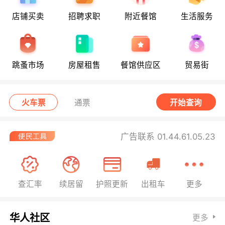
店铺买卖
招聘求职
附近餐馆
生活服务
跳蚤市场
房屋租售
餐馆供应区
贸易街
火车票
通票
开始查询
广告联系 01.44.61.05.23
查汇率
续居留
护照更新
出租车
更多
华人社区
更多