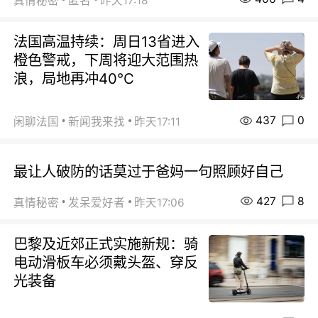
真情秘密
匿名
昨天17:18
法国高温持续：周日13省进入
橙色警戒，下周将迎大范围热
浪，局地再冲40℃
437
0
闲聊法国
新闻我来找
昨天17:11
最让人破防的话莫过于爸妈一句照顾好自己
427
8
真情秘密
发呆爱好者
昨天17:06
巴黎及近郊正式实施新规：骑
电动滑板车必须戴头盔、穿反
光装备