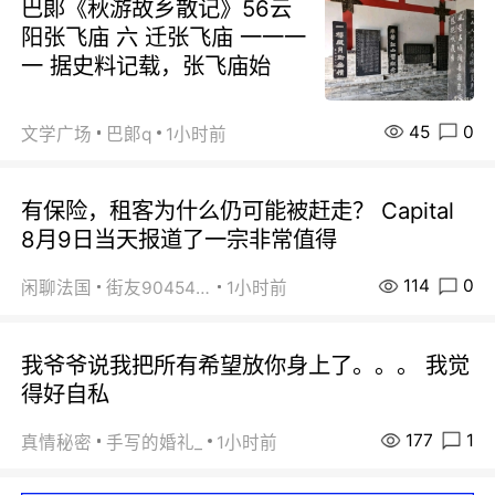
巴郞《秋游故乡散记》56云
阳张飞庙 六 迁张飞庙 一一一
一 据史料记载，张飞庙始
45
0
文学广场
巴郞q
1小时前
有保险，租客为什么仍可能被赶走？ Capital
8月9日当天报道了一宗非常值得
114
0
闲聊法国
街友90454511
1小时前
我爷爷说我把所有希望放你身上了。。。 我觉
得好自私
177
1
真情秘密
手写的婚礼_
1小时前