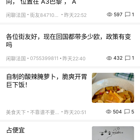
向， 位置在 A3巴黎 ， A
597
1
闲聊法国
街友84710671
昨天22:52
各位街友好，现在回国都带多少欧，政策有变
吗
432
1
0755399811
闲聊法国
昨天22:40
自制的酸辣腌萝卜，脆爽开胃
巨下饭！
504
5
美食天下
不靠谱不要联系
昨天20:51
占便宜