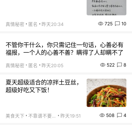
725
10
真情秘密
匿名
昨天20:34
不管你干什么，你只需记住一句话，心善必有
福报，一个人的心善不善？瞒得了人却瞒不了
522
8
真情秘密
匿名
昨天20:05
夏天超级适合的凉拌土豆丝，
超级好吃又下饭！
508
4
美食天下
不靠谱不要联系
昨天19:51