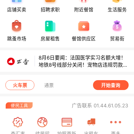
店铺买卖
招聘求职
附近餐馆
生活服务
8月6日要闻：法国医学实习名额大增！
地铁8号线部分关闭！宠物店违规罚款出
炉！
跳蚤市场
房屋租售
餐馆供应区
贸易街
巴黎地铁音乐家海选启动！
8月6日要闻：法国医学实习名额大增！
地铁8号线部分关闭！宠物店违规罚款出
炉！
巴黎地铁音乐家海选启动！
火车票
通票
开始查询
广告联系 01.44.61.05.23
查汇率
续居留
护照更新
出租车
更多