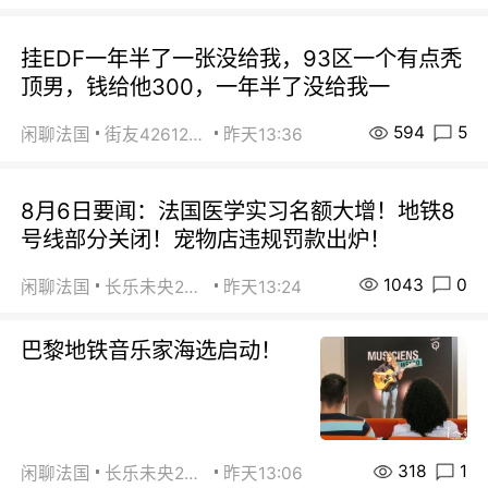
挂EDF一年半了一张没给我，93区一个有点秃
顶男，钱给他300，一年半了没给我一
594
5
闲聊法国
街友42612092
昨天13:36
8月6日要闻：法国医学实习名额大增！地铁8
号线部分关闭！宠物店违规罚款出炉！
1043
0
闲聊法国
长乐未央2015
昨天13:24
巴黎地铁音乐家海选启动！
318
1
闲聊法国
长乐未央2015
昨天13:06