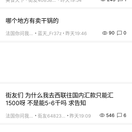
美食天下
街友40858442
昨天19:54
哪个地方有卖干锅的
90
0
法国你问我答
蓝天_Fr37z
昨天19:46
街友们 为什么我去西联往国内汇款只能汇
1500呀 不是能5-6千吗 求告知
546
6
法国你问我答
街友64823891
昨天19:09