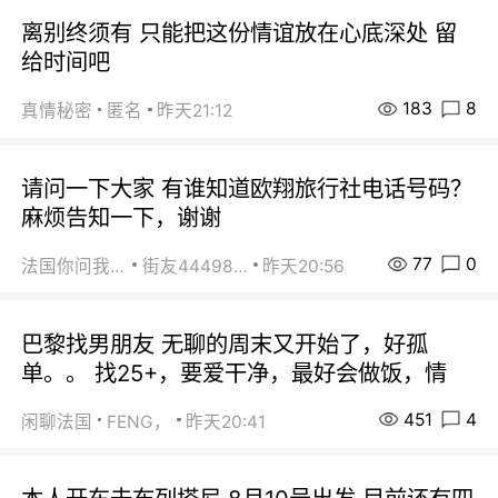
离别终须有 只能把这份情谊放在心底深处 留
给时间吧
183
8
真情秘密
匿名
昨天21:12
请问一下大家 有谁知道欧翔旅行社电话号码？
麻烦告知一下，谢谢
77
0
法国你问我答
街友44498484
昨天20:56
巴黎找男朋友 无聊的周末又开始了，好孤
单。。 找25+，要爱干净，最好会做饭，情
451
4
闲聊法国
FENG，
昨天20:41