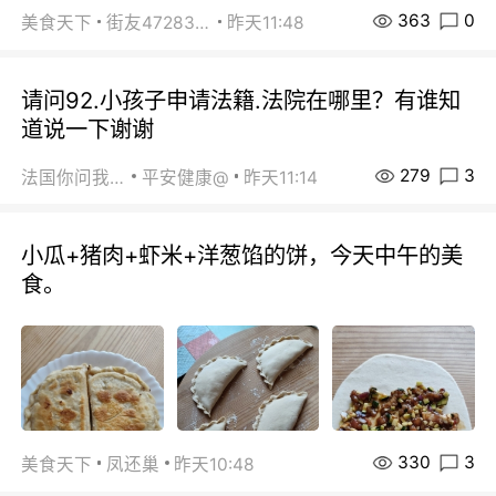
363
0
美食天下
街友472838572
昨天11:48
请问92.小孩子申请法籍.法院在哪里？有谁知
道说一下谢谢
279
3
法国你问我答
平安健康@
昨天11:14
小瓜+猪肉+虾米+洋葱馅的饼，今天中午的美
食。
330
3
美食天下
凤还巢
昨天10:48