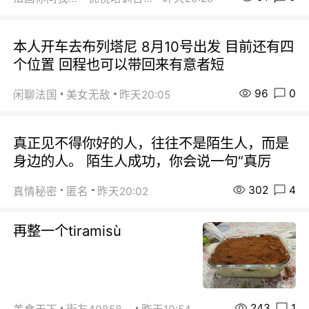
本人开车去布列塔尼 8月10号出发 目前还有四
个位置 回程也可以带回来有意者短
96
0
闲聊法国
美女无敌
昨天20:05
真正见不得你好的人，往往不是陌生人，而是
身边的人。 陌生人成功，你会说一句“真厉
302
4
真情秘密
匿名
昨天20:02
再整一个tiramisù
243
1