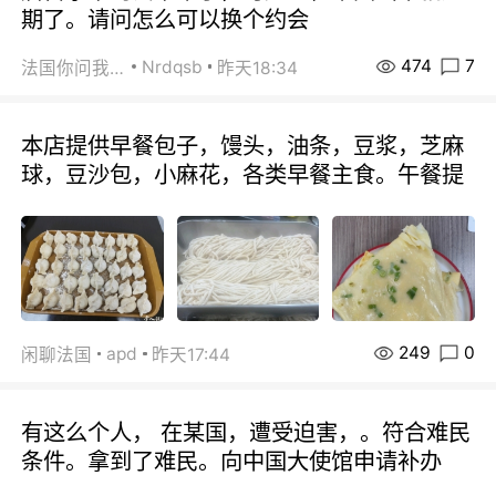
期了。请问怎么可以换个约会
474
7
Nrdqsb
法国你问我答
昨天18:34
本店提供早餐包子，馒头，油条，豆浆，芝麻
球，豆沙包，小麻花，各类早餐主食。午餐提
249
0
apd
闲聊法国
昨天17:44
有这么个人， 在某国，遭受迫害，。符合难民
条件。拿到了难民。向中国大使馆申请补办