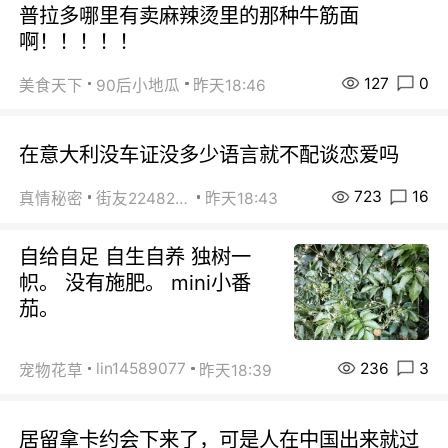
普拉多哪里有卖麻辣烫里的那种牛筋面
啊！！！！！
127
0
美食天下
90后小地瓜
昨天18:46
在意大利没车证没多少语言就不配谈恋爱吗
723
16
真情秘密
街友22482465
昨天18:43
自给自足 自生自养 独树一
帜。 没有施肥。 mini小番
茄。
236
3
lin14589077
宠物花草
昨天18:39
居留拿卡约会下来了，可是人在中国出来就过