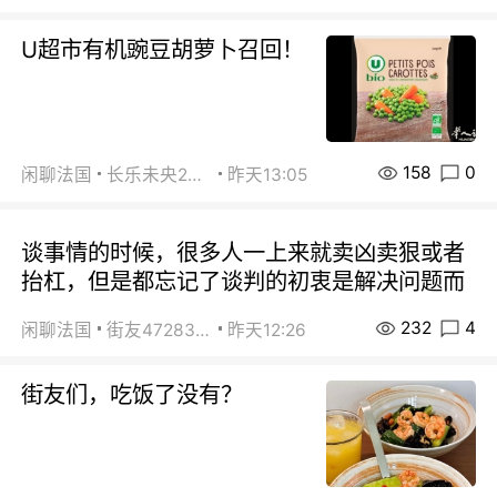
U超市有机豌豆胡萝卜召回！
158
0
闲聊法国
长乐未央2015
昨天13:05
谈事情的时候，很多人一上来就卖凶卖狠或者
抬杠，但是都忘记了谈判的初衷是解决问题而
232
4
闲聊法国
街友472838572
昨天12:26
街友们，吃饭了没有？