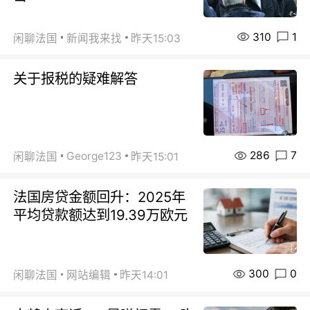
310
1
闲聊法国
新闻我来找
昨天15:03
关于报税的疑难解答
286
7
George123
闲聊法国
昨天15:01
法国房贷金额回升：2025年
平均贷款额达到19.39万欧元
300
0
闲聊法国
网站编辑
昨天14:01