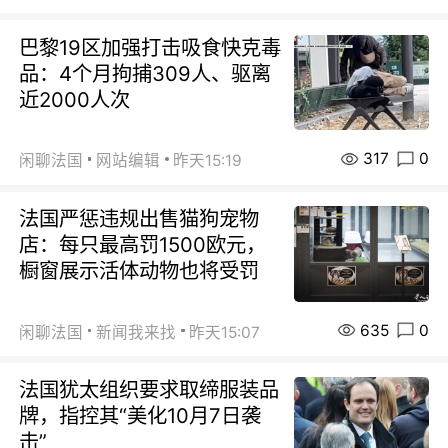
巴黎19区加强打击吸食快克毒
品：4个月拘捕309人、驱离
近2000人次
317
0
闲聊法国
网站编辑
昨天15:19
法国严惩违规出售猫狗宠物
店：每只最高罚1500欧元，
橱窗展示活体动物也将受罚
635
0
闲聊法国
新闻我来找
昨天15:07
法国犹太组织要求取缔服装品
牌，指控其“美化10月7日袭
击”