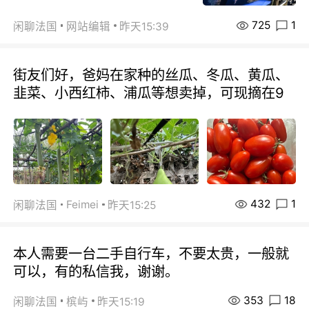
725
1
闲聊法国
网站编辑
昨天15:39
街友们好，爸妈在家种的丝瓜、冬瓜、黄瓜、
韭菜、小西红柿、浦瓜等想卖掉，可现摘在9
432
1
Feimei
闲聊法国
昨天15:25
本人需要一台二手自行车，不要太贵，一般就
可以，有的私信我，谢谢。
353
18
闲聊法国
槟屿
昨天15:19