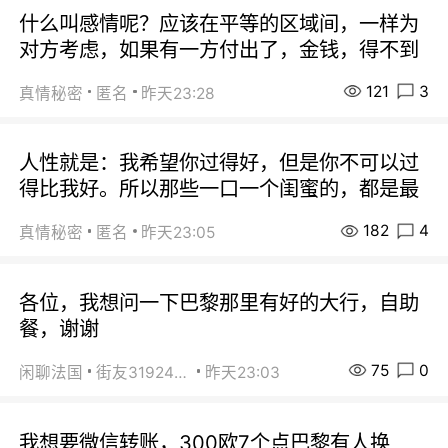
什么叫感情呢？应该在平等的区域间，一样为
对方考虑，如果有一方付出了，金钱，得不到
121
3
真情秘密
匿名
昨天23:28
人性就是：我希望你过得好，但是你不可以过
得比我好。所以那些一口一个闺蜜的，都是最
182
4
真情秘密
匿名
昨天23:05
各位，我想问一下巴黎那里有好的大行，自助
餐，谢谢
75
0
闲聊法国
街友31924072
昨天23:03
我想要微信转账，300欧7个点巴黎有人换