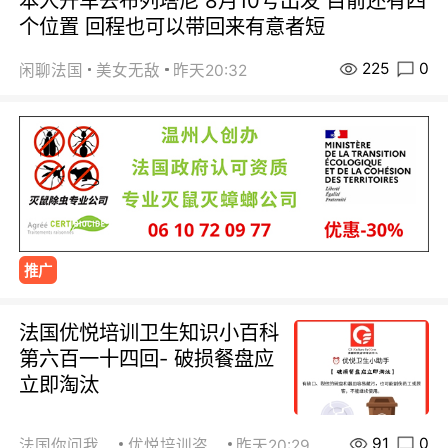
本人开车去布列塔尼 8月10号出发 目前还有四
个位置 回程也可以带回来有意者短
225
0
闲聊法国
美女无敌
昨天20:32
推广
法国优悦培训卫生知识小百科
第六百一十四回- 破损餐盘应
立即淘汰
91
0
法国你问我答
优悦培训咨询
昨天20:29