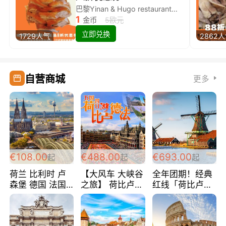
巴黎Yinan & Hugo restaurant除简餐类全场8折
1
金币
5欧元
立即兑换
1729人气
2862
自营商城
更多
€108.00
€488.00
€693.00
起
起
起
荷兰 比利时 卢
【大风车 大峡谷
全年团期！经典
森堡 德国 法国
之旅】 荷比卢德
红线「荷比卢德
超爽玩遍西欧 循
法 巴黎上下 经
法」七天循环 五
环线 全程四星宾
典五国四日游
国 仅售99欧/人/
馆 108欧/人/天
488欧/人
天！巴黎上下！