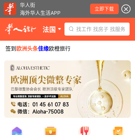
华人街
立即下载
海外华人生活APP
法国
找工作 找房子 找服务
签到
欧洲头条
佳缘
欧橙旅行