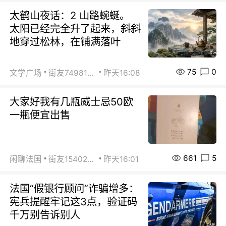
太鹤山夜话：2 山路蜿蜒。
太阳已经完全升了起来，斜斜
地穿过松林，在铺满落叶
75
0
文学广场
街友74981146
昨天16:08
大家好我有几瓶威士忌50欧
一瓶便宜出售
661
5
闲聊法国
街友15402223
昨天16:01
法国“假银行顾问”诈骗增多：
宪兵提醒牢记这3点，验证码
千万别告诉别人