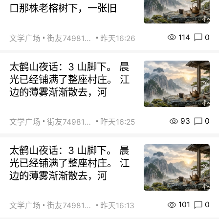
口那株老榕树下，一张旧
114
0
文学广场
街友74981146
昨天16:26
太鹤山夜话：3 山脚下。 晨
光已经铺满了整座村庄。 江
边的薄雾渐渐散去，河
93
0
文学广场
街友74981146
昨天16:25
太鹤山夜话：3 山脚下。 晨
光已经铺满了整座村庄。 江
边的薄雾渐渐散去，河
101
0
文学广场
街友74981146
昨天16:13