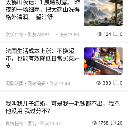
太鹤山夜话：1 晨曦初露。 昨
夜的一场细雨，把太鹤山洗得
格外清润。 望江舒
124
0
文学广场
街友74981146
昨天13:53
法国生活成本上涨：不换超
市，也能有效降低日常买菜开
支
383
0
闲聊法国
网站编辑
昨天13:48
我叫我儿子结婚，可是我一毛钱都不出，我骂
他没用 我过分不？
1758
26
真情秘密
匿名
昨天13:37