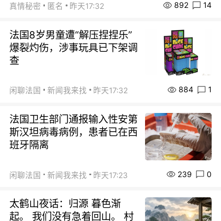
892
14
真情秘密
匿名
昨天17:32
法国8岁男童遭“解压捏捏乐”
爆裂灼伤，涉事玩具已下架调
查
884
1
闲聊法国
新闻我来找
昨天17:32
法国卫生部门通报输入性安第
斯汉坦病毒病例，患者已在西
班牙隔离
239
0
闲聊法国
新闻我来找
昨天17:23
太鹤山夜话：归源 暮色渐
起。 我们没有急着回山。 村