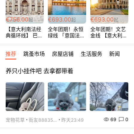
包拼房~
€756.00
€693.00
€693.00
起
起
起
【意大利南法经
全年团期！永恒
全年团期！文艺
典循环线】 巴黎
绿线 「意国法
金线 【意大利一
上下 所有日期铁
南」巴黎上下 去
地】 循环7日游
发！ 全程四星级
意大利 南法 99
全程693欧/人起
推荐
跳蚤市场
房屋店铺
生活服务
新闻
宾馆 108欧/天起
欧/天起 ~包拼房
每周铁发！
全程756欧/位
养只小挂件吧 去拿都带着
69
0
宠物花草
街友88835518
昨天23:49