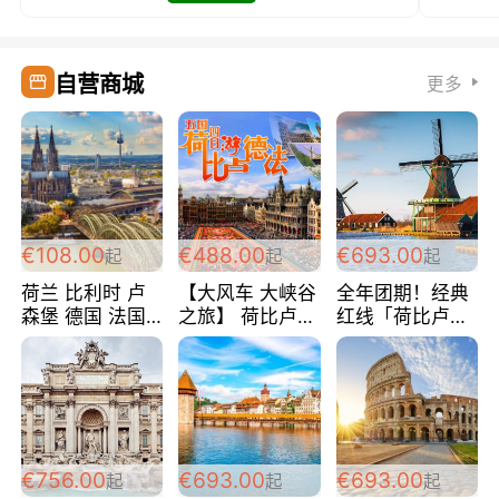
自营商城
更多
€108.00
€488.00
€693.00
起
起
起
荷兰 比利时 卢
【大风车 大峡谷
全年团期！经典
森堡 德国 法国
之旅】 荷比卢德
红线「荷比卢德
超爽玩遍西欧 循
法 巴黎上下 经
法」七天循环 五
环线 全程四星宾
典五国四日游
国 仅售99欧/人/
馆 108欧/人/天
488欧/人
天！巴黎上下！
包拼房~
€756.00
€693.00
€693.00
起
起
起