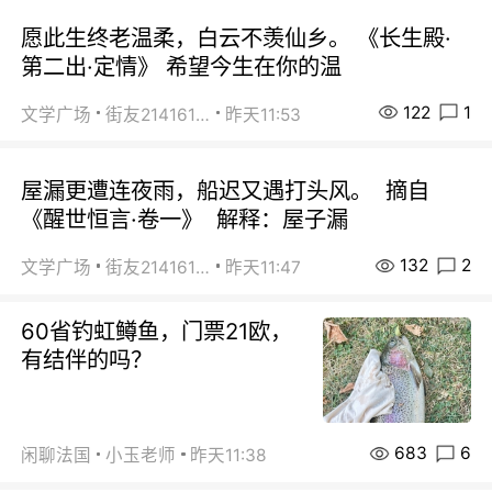
愿此生终老温柔，白云不羡仙乡。 《长生殿·
第二出·定情》 希望今生在你的温
122
1
文学广场
街友21416156
昨天11:53
屋漏更遭连夜雨，船迟又遇打头风。 摘自
《醒世恒言·卷一》 解释：屋子漏
132
2
文学广场
街友21416156
昨天11:47
60省钓虹鳟鱼，门票21欧，
有结伴的吗？
683
6
闲聊法国
小玉老师
昨天11:38