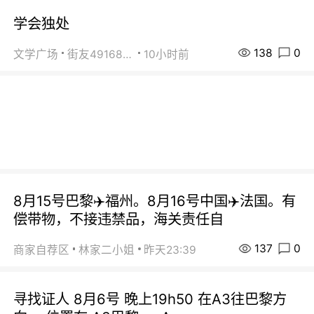
学会独处
138
0
文学广场
街友49168527
10小时前
8月15号巴黎✈️福州。8月16号中国✈️法国。有
偿带物，不接违禁品，海关责任自
137
0
商家自荐区
林家二小姐
昨天23:39
寻找证人 8月6号 晚上19h50 在A3往巴黎方