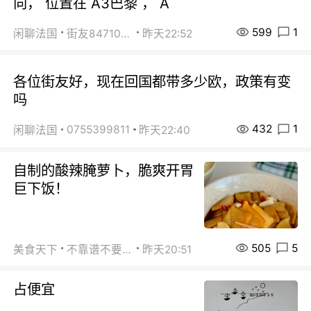
向， 位置在 A3巴黎 ， A
599
1
闲聊法国
街友84710671
昨天22:52
各位街友好，现在回国都带多少欧，政策有变
吗
432
1
0755399811
闲聊法国
昨天22:40
自制的酸辣腌萝卜，脆爽开胃
巨下饭！
505
5
美食天下
不靠谱不要联系
昨天20:51
占便宜