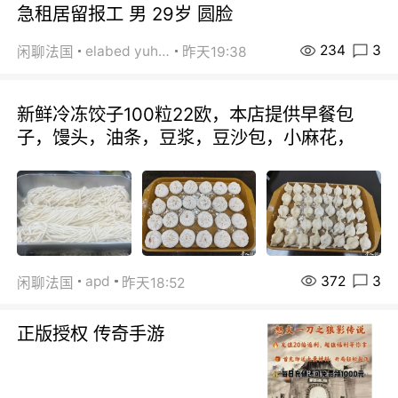
急租居留报工 男 29岁 圆脸
234
3
elabed yuhua
闲聊法国
昨天19:38
新鲜冷冻饺子100粒22欧，本店提供早餐包
子，馒头，油条，豆浆，豆沙包，小麻花，
372
3
apd
闲聊法国
昨天18:52
正版授权 传奇手游