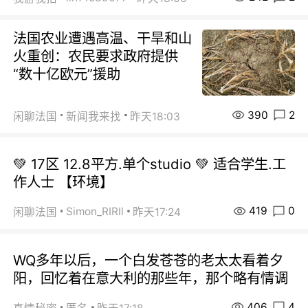
法国农业遭遇高温、干旱和山
火重创：农民要求政府提供
“数十亿欧元”援助
390
2
闲聊法国
新闻我来找
昨天18:03
💚 17区 12.8平方.单个studio 💚 适合学生.工
作人士 【环境】
419
0
Simon_RIRIl
闲聊法国
昨天17:24
WQ多年以后，一个白发苍苍的老太太看着夕
阳，回忆着在意大利的那些年，那个略有情调
406
4