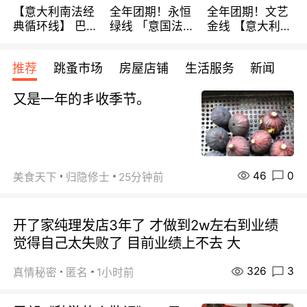
【意大利南法经
全年团期！永恒
全年团期！文艺
典循环线】 巴黎
绿线 「意国法
金线 【意大利一
上下 所有日期铁
南」巴黎上下 去
地】 循环7日游
发！ 全程四星级
意大利 南法 99
全程693欧/人起
推荐
跳蚤市场
房屋店铺
生活服务
新闻
宾馆 108欧/天起
欧/天起 ~包拼房
每周铁发！
全程756欧/位
又是一年的丯收季节。
46
0
美食天下
归隐修士
25分钟前
开了家纯理发店3年了 才做到2w左右到业绩
觉得自己太失败了 目前业绩上不去 大
326
3
真情秘密
匿名
1小时前