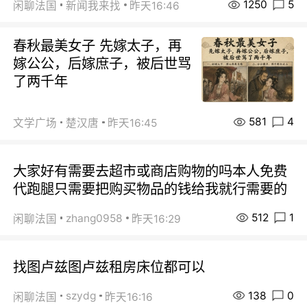
1250
5
闲聊法国
新闻我来找
昨天16:46
春秋最美女子 先嫁太子，再
嫁公公，后嫁庶子，被后世骂
了两千年
581
4
文学广场
楚汉唐
昨天16:45
大家好有需要去超市或商店购物的吗本人免费
代跑腿只需要把购买物品的钱给我就行需要的
512
1
zhang0958
闲聊法国
昨天16:29
找图卢兹图卢兹租房床位都可以
138
0
szydg
闲聊法国
昨天16:16