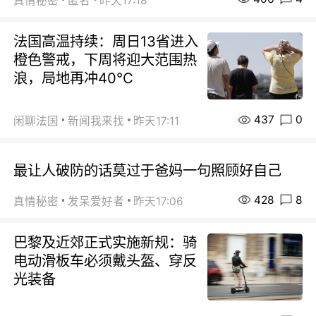
真情秘密
匿名
昨天17:18
法国高温持续：周日13省进入
橙色警戒，下周将迎大范围热
浪，局地再冲40℃
437
0
闲聊法国
新闻我来找
昨天17:11
最让人破防的话莫过于爸妈一句照顾好自己
428
8
真情秘密
发呆爱好者
昨天17:06
巴黎及近郊正式实施新规：骑
电动滑板车必须戴头盔、穿反
光装备