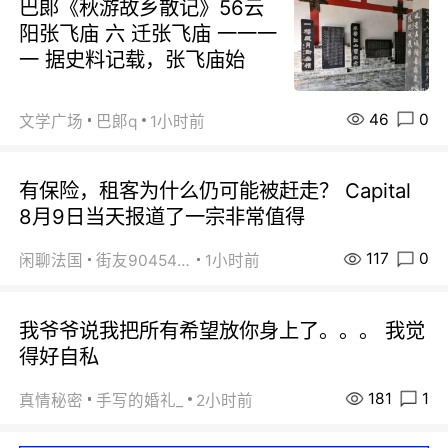
巴郞《秋游故乡散记》56云
阳张飞庙 六 迁张飞庙 一一一
一 据史料记载，张飞庙始
46
0
文学广场
巴郞q
1小时前
有保险，租客为什么仍可能被赶走？ Capital
8月9日当天报道了一宗非常值得
117
0
闲聊法国
街友90454511
1小时前
我爷爷说我把所有希望放你身上了。。。 我觉
得好自私
181
1
真情秘密
手写的婚礼_
2小时前