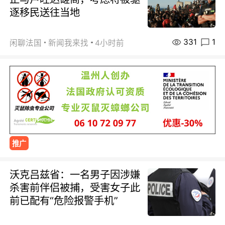
逐移民送往当地
331
1
闲聊法国
新闻我来找
4小时前
推广
沃克吕兹省：一名男子因涉嫌
杀害前伴侣被捕，受害女子此
前已配有“危险报警手机”