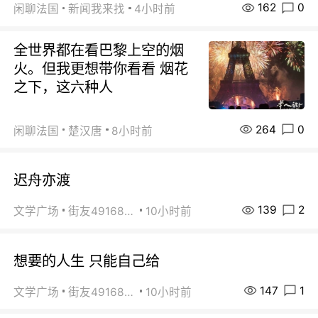
162
0
闲聊法国
新闻我来找
4小时前
全世界都在看巴黎上空的烟
火。但我更想带你看看 烟花
之下，这六种人
264
0
闲聊法国
楚汉唐
8小时前
迟舟亦渡
139
2
文学广场
街友49168527
10小时前
想要的人生 只能自己给
147
1
文学广场
街友49168527
10小时前