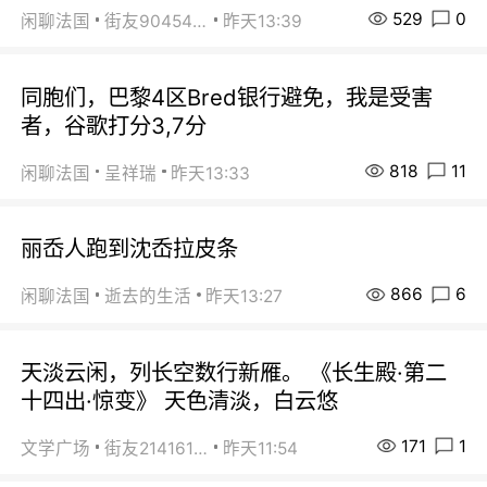
529
0
闲聊法国
街友90454511
昨天13:39
同胞们，巴黎4区Bred银行避免，我是受害
者，谷歌打分3,7分
818
11
闲聊法国
呈祥瑞
昨天13:33
丽岙人跑到沈岙拉皮条
866
6
闲聊法国
逝去的生活
昨天13:27
天淡云闲，列长空数行新雁。 《长生殿·第二
十四出·惊变》 天色清淡，白云悠
171
1
文学广场
街友21416156
昨天11:54