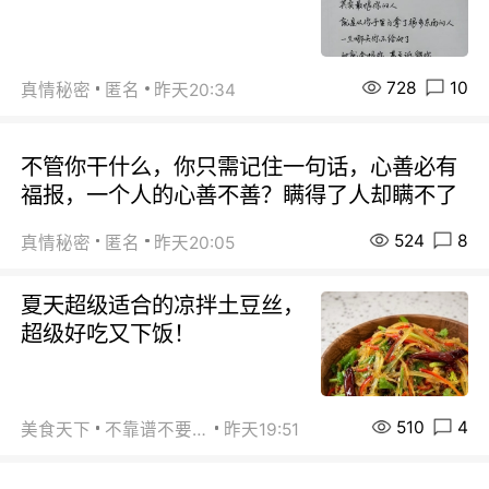
728
10
真情秘密
匿名
昨天20:34
不管你干什么，你只需记住一句话，心善必有
福报，一个人的心善不善？瞒得了人却瞒不了
524
8
真情秘密
匿名
昨天20:05
夏天超级适合的凉拌土豆丝，
超级好吃又下饭！
510
4
美食天下
不靠谱不要联系
昨天19:51