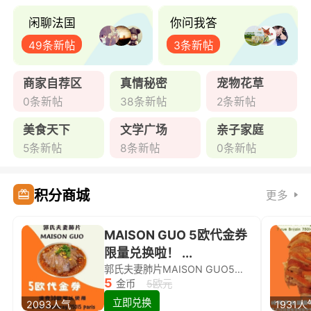
闲聊法国
你问我答
49条新帖
3条新帖
商家自荐区
真情秘密
宠物花草
0条新帖
38条新帖
2条新帖
美食天下
文学广场
亲子家庭
5条新帖
8条新帖
0条新帖
积分商城
更多
MAISON GUO 5欧代金券
限量兑换啦！ ...
郭氏夫妻肺片MAISON GUO5欧代金券限量兑换啦！
5
金币
5欧元
立即兑换
2093人气
1931人