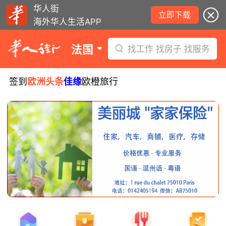
华人街
立即下载
海外华人生活APP
法国
找工作 找房子 找服务
签到
欧洲头条
佳缘
欧橙旅行