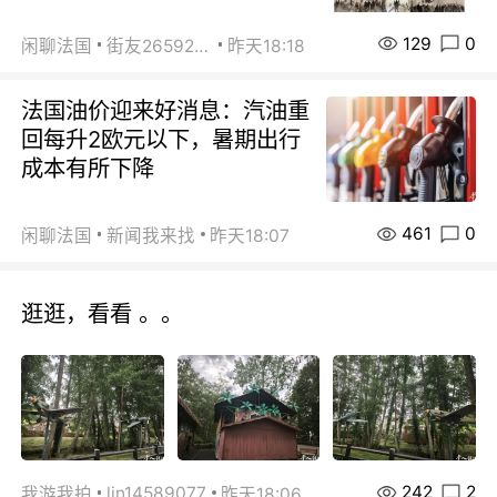
129
0
闲聊法国
街友26592800
昨天18:18
法国油价迎来好消息：汽油重
回每升2欧元以下，暑期出行
成本有所下降
461
0
闲聊法国
新闻我来找
昨天18:07
逛逛，看看 。。
242
2
lin14589077
我游我拍
昨天18:06