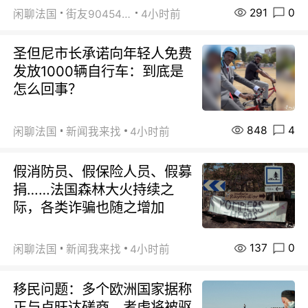
291
0
闲聊法国
街友90454511
4小时前
圣但尼市长承诺向年轻人免费
发放1000辆自行车：到底是
怎么回事？
848
4
闲聊法国
新闻我来找
4小时前
假消防员、假保险人员、假募
捐……法国森林大火持续之
际，各类诈骗也随之增加
137
0
闲聊法国
新闻我来找
4小时前
移民问题：多个欧洲国家据称
正与卢旺达磋商，考虑将被驱