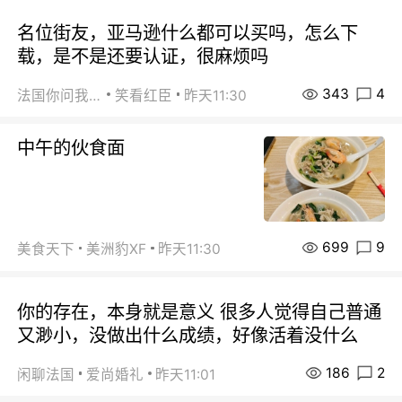
名位街友，亚马逊什么都可以买吗，怎么下
载，是不是还要认证，很麻烦吗
343
4
法国你问我答
笑看红臣
昨天11:30
中午的伙食面
699
9
美食天下
美洲豹XF
昨天11:30
你的存在，本身就是意义 很多人觉得自己普通
又渺小，没做出什么成绩，好像活着没什么
186
2
闲聊法国
爱尚婚礼
昨天11:01