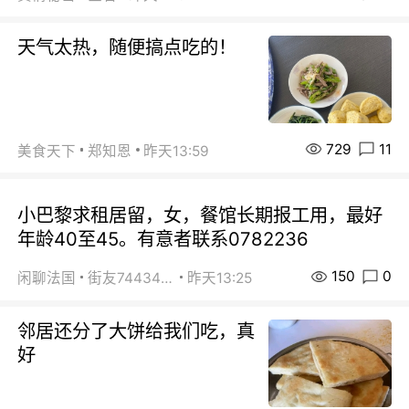
天气太热，随便搞点吃的！
729
11
美食天下
郑知恩
昨天13:59
小巴黎求租居留，女，餐馆长期报工用，最好
年龄40至45。有意者联系0782236
150
0
闲聊法国
街友74434350
昨天13:25
邻居还分了大饼给我们吃，真
好