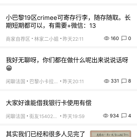
小巴黎19区crimee可寄存行李，随存随取。长
期短期都可以，有需要+微信：13
160
0
商家自荐区
林家二小姐
昨天22:11
我好无聊呀，你们都在做什么呢出来说说话呀
😁
331
8
闲聊法国
巴黎小卡拉咪
昨天20:11
大家好谁能借我银行卡使用有偿
934
4
闲聊法国
街友15402223
昨天19:59
其实我们已经和很多人见完了