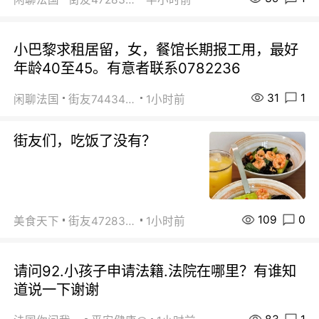
小巴黎求租居留，女，餐馆长期报工用，最好
年龄40至45。有意者联系0782236
31
1
闲聊法国
街友74434350
1小时前
街友们，吃饭了没有？
109
0
美食天下
街友472838572
1小时前
请问92.小孩子申请法籍.法院在哪里？有谁知
道说一下谢谢