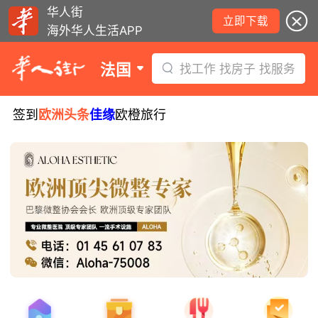
华人街
立即下载
海外华人生活APP
法国
找工作 找房子 找服务
签到
欧洲头条
佳缘
欧橙旅行