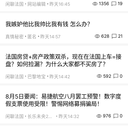
1356
19
闲聊法国
网站编辑
昨天16:45
我嫉妒他比我帅比我有钱 怎么办？
628
21
真情秘密
匿名
昨天14:57
法国房贷+房产政策双杀，现在在法国上车=接
盘？如何捡漏？为什么大家都不买房了？
592
0
闲聊法国
巴黎地宝
昨天14:42
8月5日要闻：易捷航空八月罢工预警！数字度
假支票使用受限！警惕网络募捐骗局！
976
0
闲聊法国
长乐未央2015
昨天14:32