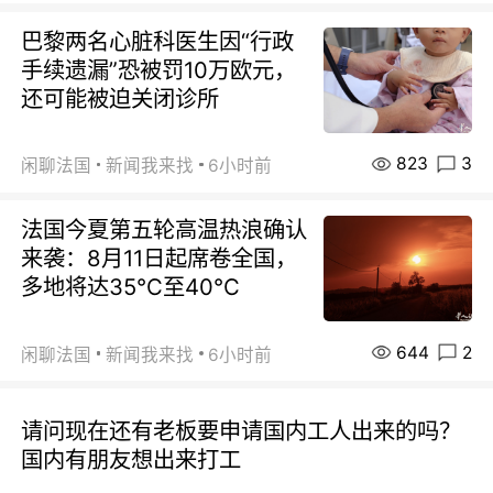
巴黎两名心脏科医生因“行政
手续遗漏”恐被罚10万欧元，
还可能被迫关闭诊所
823
3
闲聊法国
新闻我来找
6小时前
法国今夏第五轮高温热浪确认
来袭：8月11日起席卷全国，
多地将达35℃至40℃
644
2
闲聊法国
新闻我来找
6小时前
请问现在还有老板要申请国内工人出来的吗？
国内有朋友想出来打工