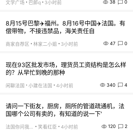
38
0
文学广场
巴郞q
3小时前
8月15号巴黎✈️福州。8月16号中国✈️法国。有
偿带物，不接违禁品，海关责任自
47
0
商家自荐区
林家二小姐
3小时前
现在93区批发市场，理货员工资结构是怎么样
的？从早忙到晚的那种
340
4
闲聊法国
小建在法国
4小时前
请问一下街友，厨房，厕所的管道疏通机，法
国哪个公司有卖的，有知道的说一下′
120
2
法国你问我答
笑看红臣
4小时前