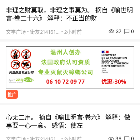
非理之财莫取，非理之事莫为。 摘自《喻世明
言·卷二十六》 解释：不正当的财
37
0
文学广场
街友21416156
2小时前
推广
心无二用。 摘自《喻世明言·卷六》 解释：做
事要一心一意。 感悟：使左
36
0
文学广场
街友21416156
2小时前