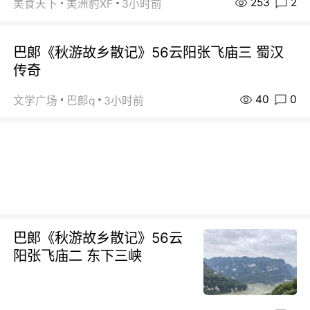
253
2
美食天下
美洲豹XF
3小时前
巴郞《秋游故乡散记》56云阳张飞庙三 蜀汉
传奇
40
0
文学广场
巴郞q
3小时前
巴郞《秋游故乡散记》56云
阳张飞庙二 东下三峡