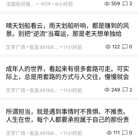
509
2
-KGK
法国你问我答
8小时前
晴天划船看云，雨天划船听响，都是赚到的风
景。别把“逆流”当霉运，那是老天想单独给
122
0
文学广场
街友49168527
11小时前
成年人的世界，看起来有很多套路可走。可实
际上，总是用套路的方式与人交往，慢慢就会
249
2
文学广场
街友49168527
11小时前
所谓担当，就是遇到事情时不畏惧、不推责。
人生在世，每个人都要承担属于自己的那份责
111
0
文学广场
街友49168527
11小时前