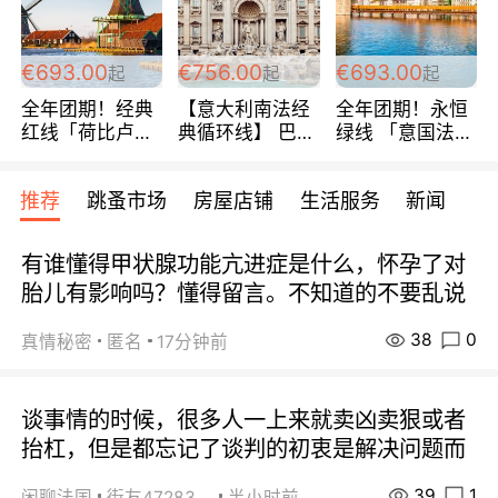
€693.00
€756.00
€693.00
起
起
起
全年团期！经典
【意大利南法经
全年团期！永恒
红线「荷比卢德
典循环线】 巴黎
绿线 「意国法
法」七天循环 五
上下 所有日期铁
南」巴黎上下 去
国 仅售99欧/人/
发！ 全程四星级
意大利 南法 99
推荐
跳蚤市场
房屋店铺
生活服务
新闻
天！巴黎上下！
宾馆 108欧/天起
欧/天起 ~包拼房
包拼房~
全程756欧/位
有谁懂得甲状腺功能亢进症是什么，怀孕了对
胎儿有影响吗？懂得留言。不知道的不要乱说
38
0
真情秘密
匿名
17分钟前
谈事情的时候，很多人一上来就卖凶卖狠或者
抬杠，但是都忘记了谈判的初衷是解决问题而
39
1
闲聊法国
街友472838572
半小时前