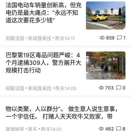
法国电动车销量创新高，但充
电仍是最大痛点：“永远不知
道这次要花多少钱”
859
1
闲聊法国
新闻我来找
昨天14:11
巴黎第19区毒品问题严峻：4
个月逮捕309人，警方展开大
规模打击行动
703
0
闲聊法国
新闻我来找
昨天14:05
物以类聚，人以群分”。 做生意人说生意事，
一个字信任。 打赌人天天吹牛又败家，带
462
8
真情秘密
匿名
昨天14:01