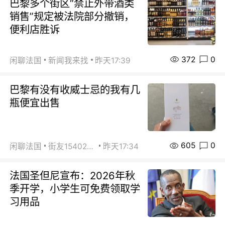
巴黎多个街区“禁止外带酒类
销售”规定被法院部分撤销，
便利店胜诉
372
0
闲聊法国
新闻我来找
昨天17:39
巴黎有没有收威士忌的我有几
瓶便宜出售
605
0
闲聊法国
街友15402223
昨天17:34
法国圣但尼宣布：2026年秋
季开学，小学生可免费领取学
习用品