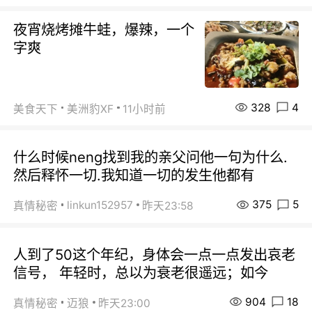
夜宵烧烤摊牛蛙，爆辣，一个
字爽
328
4
美食天下
美洲豹XF
11小时前
什么时候neng找到我的亲父问他一句为什么.
然后释怀一切.我知道一切的发生他都有
375
5
linkun152957
真情秘密
昨天23:58
人到了50这个年纪，身体会一点一点发出哀老
信号， 年轻时，总以为衰老很遥远；如今
904
18
真情秘密
迈狼
昨天23:00