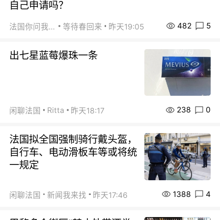
自己申请吗？
482
5
法国你问我答
等待春回来
昨天19:05
出七星蓝莓爆珠一条
238
0
Ritta
闲聊法国
昨天18:17
法国拟全国强制骑行戴头盔，
自行车、电动滑板车等或将统
一规定
1388
4
闲聊法国
新闻我来找
昨天17:46