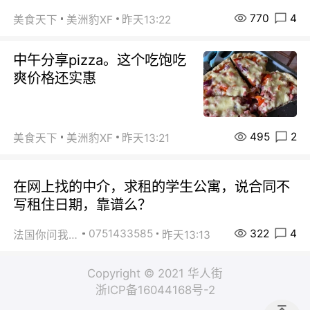
770
4
美食天下
美洲豹XF
昨天13:22
中午分享pizza。这个吃饱吃
爽价格还实惠
495
2
美食天下
美洲豹XF
昨天13:21
在网上找的中介，求租的学生公寓，说合同不
写租住日期，靠谱么？
322
4
0751433585
法国你问我答
昨天13:13
Copyright © 2021 华人街
浙ICP备16044168号-2