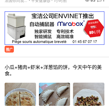
83
1
法国你问我答
平安健康@
1小时前
推广
小瓜+猪肉+虾米+洋葱馅的饼，今天中午的美
食。