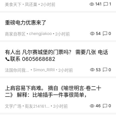
141
1
美食天下
凤还巢
2小时前
重磅电力优惠来了
54
0
chengjiakoo
商家自荐区
2小时前
有人出 凡尔赛城堡的门票吗？ 需要几张 电话
📞联系 0605668682
53
0
Simon_RIRIl
法国你问我答
2小时前
上肩容易下肩难。 摘自《喻世明言·卷二十
二》 解释：比喻插手一件事很简单，
46
0
文学广场
街友21416156
2小时前