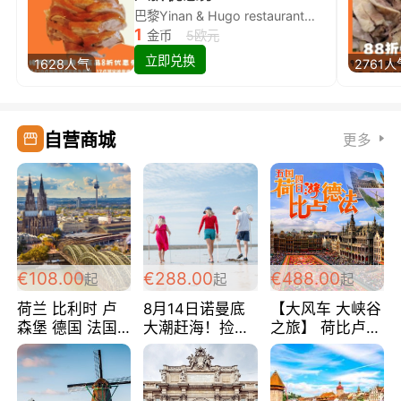
巴黎Yinan & Hugo restaurant除简餐类全场8折
1
金币
5欧元
立即兑换
1628人气
2761人
自营商城
更多
€108.00
€288.00
€488.00
起
起
起
荷兰 比利时 卢
8月14日诺曼底
【大风车 大峡谷
森堡 德国 法国
大潮赶海！捡海
之旅】 荷比卢德
超爽玩遍西欧 循
鲜！轻轻松松海
法 巴黎上下 经
环线 全程四星宾
边爽玩三日游
典五国四日游
馆 108欧/人/天
288欧/人
488欧/人