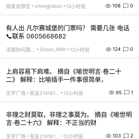
108
0
chengjiakoo
商家自荐区
12小时前
有人出 凡尔赛城堡的门票吗？ 需要几张 电话
📞联系 0605668682
124
0
Simon_RIRIl
法国你问我答
12小时前
上肩容易下肩难。 摘自《喻世明言·卷二十
二》 解释：比喻插手一件事很简单，
95
1
文学广场
街友21416156
12小时前
非理之财莫取，非理之事莫为。 摘自《喻世明
言·卷二十六》 解释：不正当的财
103
2
文学广场
街友21416156
12小时前