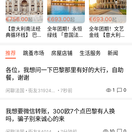
包拼房~
€756.00
€693.00
€693.00
起
起
起
【意大利南法经
全年团期！永恒
全年团期！文艺
典循环线】 巴黎
绿线 「意国法
金线 【意大利一
上下 所有日期铁
南」巴黎上下 去
地】 循环7日游
发！ 全程四星级
意大利 南法 99
全程693欧/人起
推荐
跳蚤市场
房屋店铺
生活服务
新闻
宾馆 108欧/天起
欧/天起 ~包拼房
每周铁发！
全程756欧/位
各位，我想问一下巴黎那里有好的大行，自助
餐，谢谢
1
0
闲聊法国
街友31924072
7秒前
我想要微信转账，300欧7个点巴黎有人换
吗，骗子别来诚心的来
10
0
闲聊法国
街友84014588
7分钟前