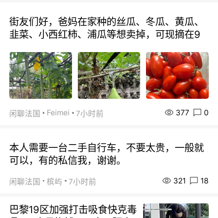
街友们好，爸妈在家种的丝瓜、冬瓜、黄瓜、
韭菜、小西红柿、浦瓜等想卖掉，可现摘在9
377
0
Feimei
闲聊法国
7小时前
本人需要一台二手自行车，不要太贵，一般就
可以，有的私信我，谢谢。
321
18
闲聊法国
槟屿
7小时前
巴黎19区加强打击吸食快克毒