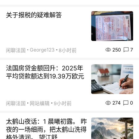
关于报税的疑难解答
250
7
George123
闲聊法国
8小时前
法国房贷金额回升：2025年
平均贷款额达到19.39万欧元
274
0
闲聊法国
网站编辑
9小时前
太鹤山夜话：1 晨曦初露。 昨
夜的一场细雨，把太鹤山洗得
格外清润。 望江舒