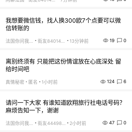
我想要微信钱，找人换300欧7个点要可以微
信转账的
19
0
法国你问我答
街友84014588
13分钟前
离别终须有 只能把这份情谊放在心底深处 留
给时间吧
124
6
真情秘密
匿名
1小时前
请问一下大家 有谁知道欧翔旅行社电话号码？
麻烦告知一下，谢谢
47
0
法国你问我答
街友44498484
2小时前