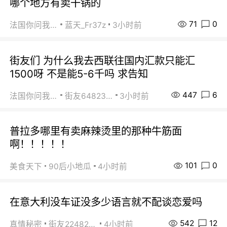
哪个地方有卖干锅的
71
0
法国你问我答
蓝天_Fr37z
3小时前
街友们 为什么我去西联往国内汇款只能汇
1500呀 不是能5-6千吗 求告知
447
6
法国你问我答
街友64823891
3小时前
普拉多哪里有卖麻辣烫里的那种牛筋面
啊！！！！！
101
0
美食天下
90后小地瓜
4小时前
在意大利没车证没多少语言就不配谈恋爱吗
542
12
真情秘密
街友22482465
4小时前