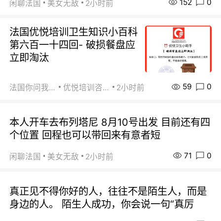
152
0
闲聊法国
美女无敌
2小时前
法国优悦培训卫生知识小百科
第六百一十四回- 破损餐盘应
立即淘汰
59
0
法国你问我答
优悦培训咨询
2小时前
本人开车去布列塔尼 8月10号出发 目前还有四
个位置 回程也可以带回来有意者短
71
0
闲聊法国
美女无敌
2小时前
真正见不得你好的人，往往不是陌生人，而是
身边的人。 陌生人成功，你会说一句“真厉