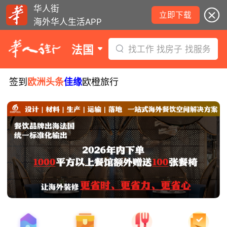
华人街
立即下载
海外华人生活APP
法国
找工作 找房子 找服务
签到
欧洲头条
佳缘
欧橙旅行