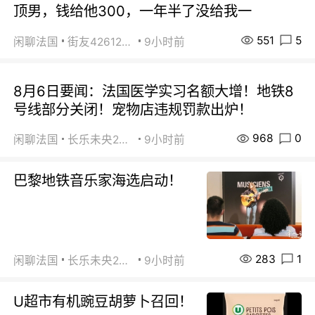
顶男，钱给他300，一年半了没给我一
551
5
闲聊法国
街友42612092
9小时前
8月6日要闻：法国医学实习名额大增！地铁8
号线部分关闭！宠物店违规罚款出炉！
968
0
闲聊法国
长乐未央2015
9小时前
巴黎地铁音乐家海选启动！
283
1
闲聊法国
长乐未央2015
9小时前
U超市有机豌豆胡萝卜召回！