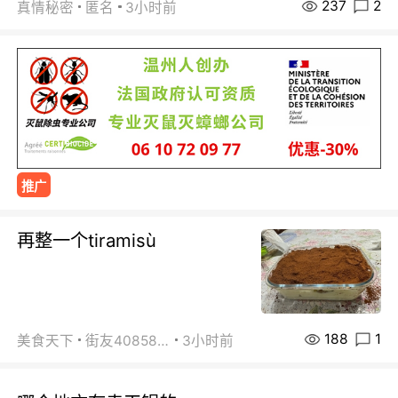
237
2
真情秘密
匿名
3小时前
推广
再整一个tiramisù
188
1
美食天下
街友40858442
3小时前