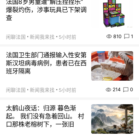
法国8岁男童遭“解压捏捏乐”
爆裂灼伤，涉事玩具已下架调
查
810
1
闲聊法国
新闻我来找
5小时前
法国卫生部门通报输入性安第
斯汉坦病毒病例，患者已在西
班牙隔离
214
0
闲聊法国
新闻我来找
5小时前
太鹤山夜话：归源 暮色渐
起。 我们没有急着回山。 村
口那株老榕树下，一张旧