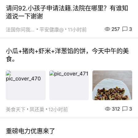
请问92.小孩子申请法籍.法院在哪里？有谁知
道说一下谢谢
257
3
法国你问我答
平安健康@
11小时前
小瓜+猪肉+虾米+洋葱馅的饼，今天中午的美
食。
312
3
美食天下
凤还巢
12小时前
重磅电力优惠来了