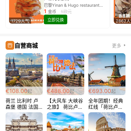
巴黎Yinan & Hugo restaurant除简餐类全场8折
1
金币
5欧元
立即兑换
1729人气
2862
自营商城
更多
€108.00
€488.00
€693.00
起
起
起
荷兰 比利时 卢
【大风车 大峡谷
全年团期！经典
森堡 德国 法国
之旅】 荷比卢德
红线「荷比卢德
超爽玩遍西欧 循
法 巴黎上下 经
法」七天循环 五
环线 全程四星宾
典五国四日游
国 仅售99欧/人/
馆 108欧/人/天
488欧/人
天！巴黎上下！