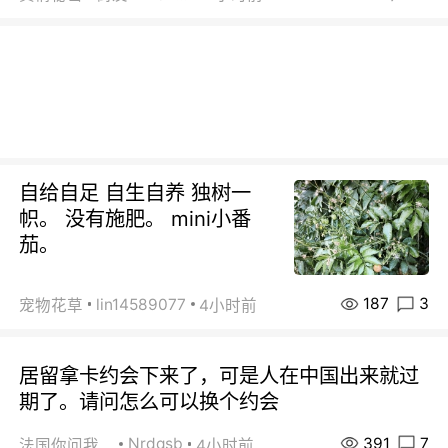
自给自足 自生自养 独树一
帜。 没有施肥。 mini小番
茄。
187
3
lin14589077
宠物花草
4小时前
居留拿卡约会下来了，可是人在中国出来就过
期了。请问怎么可以换个约会
391
7
Nrdqsb
法国你问我答
4小时前