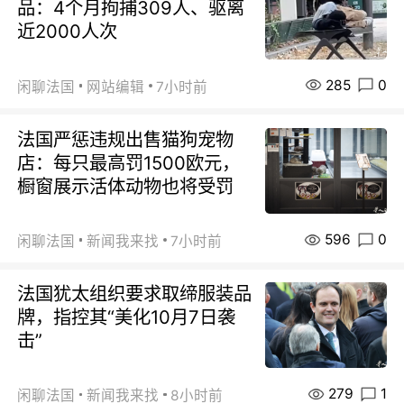
品：4个月拘捕309人、驱离
近2000人次
285
0
闲聊法国
网站编辑
7小时前
法国严惩违规出售猫狗宠物
店：每只最高罚1500欧元，
橱窗展示活体动物也将受罚
596
0
闲聊法国
新闻我来找
7小时前
法国犹太组织要求取缔服装品
牌，指控其“美化10月7日袭
击”
279
1
闲聊法国
新闻我来找
8小时前