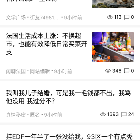
113
0
文学广场
街友74981146
9小时前
法国生活成本上涨：不换超
市，也能有效降低日常买菜开
支
346
0
闲聊法国
网站编辑
9小时前
我叫我儿子结婚，可是我一毛钱都不出，我骂
他没用 我过分不？
1693
24
真情秘密
匿名
9小时前
挂EDF一年半了一张没给我，93区一个有点秃