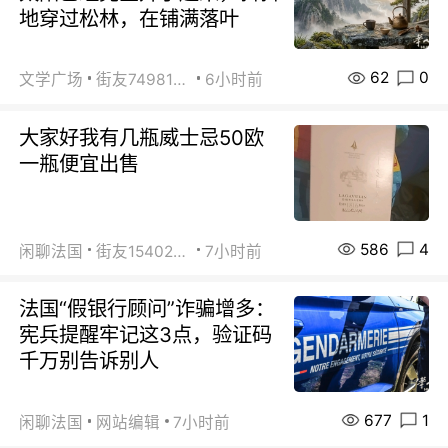
地穿过松林，在铺满落叶
62
0
文学广场
街友74981146
6小时前
大家好我有几瓶威士忌50欧
一瓶便宜出售
586
4
闲聊法国
街友15402223
7小时前
法国“假银行顾问”诈骗增多：
宪兵提醒牢记这3点，验证码
千万别告诉别人
677
1
闲聊法国
网站编辑
7小时前