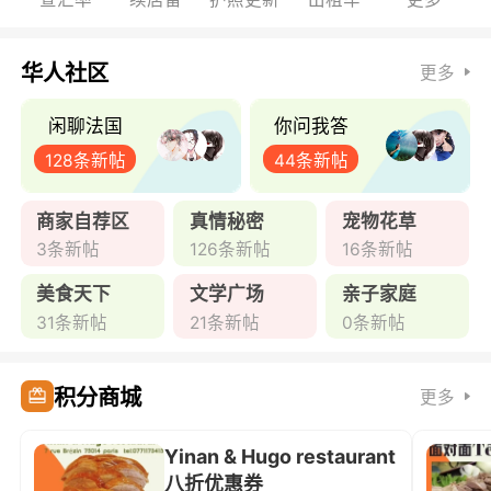
华人社区
更多
闲聊法国
你问我答
128条新帖
44条新帖
商家自荐区
真情秘密
宠物花草
3条新帖
126条新帖
16条新帖
美食天下
文学广场
亲子家庭
31条新帖
21条新帖
0条新帖
积分商城
更多
Yinan & Hugo restaurant
八折优惠券