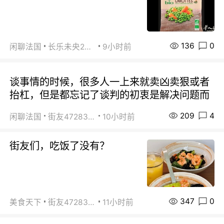
136
0
闲聊法国
长乐未央2015
9小时前
谈事情的时候，很多人一上来就卖凶卖狠或者
抬杠，但是都忘记了谈判的初衷是解决问题而
209
4
闲聊法国
街友472838572
10小时前
街友们，吃饭了没有？
347
0
美食天下
街友472838572
11小时前