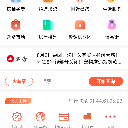
店铺买卖
招聘求职
附近餐馆
生活服务
8月6日要闻：法国医学实习名额大增！
地铁8号线部分关闭！宠物店违规罚款出
炉！
巴黎地铁音乐家海选启动！
跳蚤市场
房屋租售
餐馆供应区
贸易街
8月6日要闻：法国医学实习名额大增！
地铁8号线部分关闭！宠物店违规罚款出
炉！
巴黎地铁音乐家海选启动！
火车票
通票
开始查询
广告联系 01.44.61.05.23
查汇率
续居留
护照更新
出租车
更多