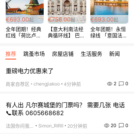
€693.00
€756.00
€693.00
起
起
起
全年团期！经典
【意大利南法经
全年团期！永恒
红线「荷比卢德
典循环线】 巴黎
绿线 「意国法
法」七天循环 五
上下 所有日期铁
南」巴黎上下 去
国 仅售99欧/人/
发！ 全程四星级
意大利 南法 99
推荐
跳蚤市场
房屋店铺
生活服务
新闻
天！巴黎上下！
宾馆 108欧/天起
欧/天起 ~包拼房
包拼房~
全程756欧/位
重磅电力优惠来了
2
0
chengjiakoo
商家自荐区
4分钟前
有人出 凡尔赛城堡的门票吗？ 需要几张 电话
📞联系 0605668682
20
0
Simon_RIRIl
法国你问我答
20分钟前