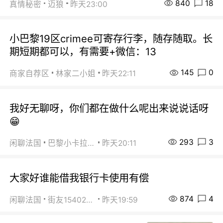
840
18
真情秘密
迈狼
昨天23:00
小巴黎19区crimee可寄存行李，随存随取。长
期短期都可以，有需要+微信：13
145
0
商家自荐区
林家二小姐
昨天22:11
我好无聊呀，你们都在做什么呢出来说说话呀
😁
293
3
闲聊法国
巴黎小卡拉咪
昨天20:11
大家好谁能借我银行卡使用有偿
874
4
闲聊法国
街友15402223
昨天19:59