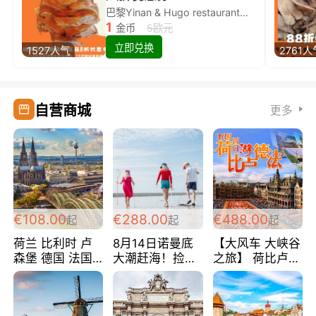
巴黎Yinan & Hugo restaurant除简餐类全场8折
1
金币
5欧元
立即兑换
1527人气
2761人
自营商城
更多
€108.00
€288.00
€488.00
起
起
起
荷兰 比利时 卢
8月14日诺曼底
【大风车 大峡谷
森堡 德国 法国
大潮赶海！捡海
之旅】 荷比卢德
超爽玩遍西欧 循
鲜！轻轻松松海
法 巴黎上下 经
环线 全程四星宾
边爽玩三日游
典五国四日游
馆 108欧/人/天
288欧/人
488欧/人