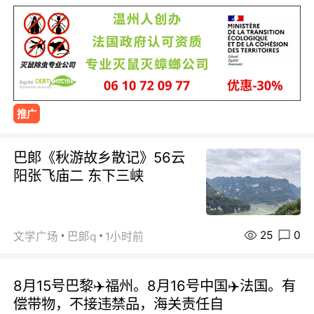
推广
巴郞《秋游故乡散记》56云
阳张飞庙二 东下三峡
25
0
文学广场
巴郞q
1小时前
8月15号巴黎✈️福州。8月16号中国✈️法国。有
偿带物，不接违禁品，海关责任自