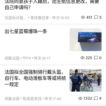
法院同意孩子入籍后，出生纸信息更改，需要
自己申请吗？
451
5
法国你问我答
等待春回来
昨天19:05
出七星蓝莓爆珠一条
225
0
Ritta
闲聊法国
昨天18:17
法国拟全国强制骑行戴头盔，
自行车、电动滑板车等或将统
一规定
1332
4
闲聊法国
新闻我来找
昨天17:46