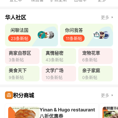
华人社区
更多
闲聊法国
你问我答
23条新帖
11条新帖
商家自荐区
真情秘密
宠物花草
3条新帖
43条新帖
6条新帖
美食天下
文学广场
亲子家庭
9条新帖
10条新帖
0条新帖
积分商城
更多
Yinan & Hugo restaurant
八折优惠券