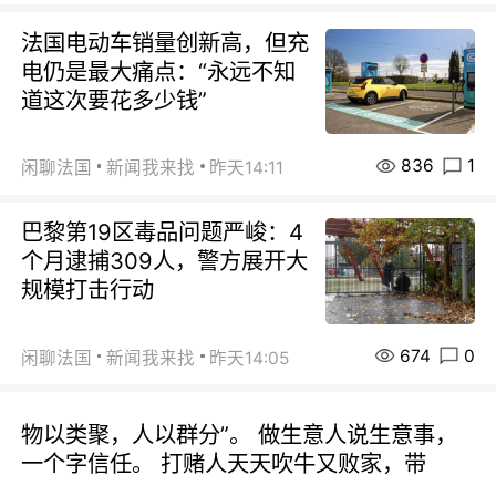
法国电动车销量创新高，但充
电仍是最大痛点：“永远不知
道这次要花多少钱”
836
1
闲聊法国
新闻我来找
昨天14:11
巴黎第19区毒品问题严峻：4
个月逮捕309人，警方展开大
规模打击行动
674
0
闲聊法国
新闻我来找
昨天14:05
物以类聚，人以群分”。 做生意人说生意事，
一个字信任。 打赌人天天吹牛又败家，带