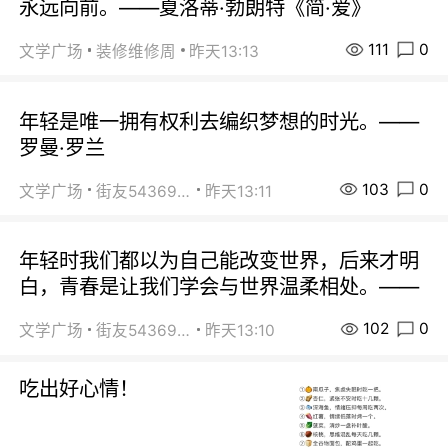
永远向前。——夏洛蒂·勃朗特《简·爱》
111
0
文学广场
装修维修周
昨天13:13
年轻是唯一拥有权利去编织梦想的时光。——
罗曼·罗兰
103
0
文学广场
街友54369822
昨天13:11
年轻时我们都以为自己能改变世界，后来才明
白，青春是让我们学会与世界温柔相处。——
102
0
文学广场
街友54369822
昨天13:10
吃出好心情！