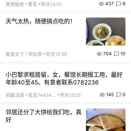
437
8
真情秘密
匿名
昨天14:01
天气太热，随便搞点吃的！
704
10
美食天下
郑知恩
昨天13:59
小巴黎求租居留，女，餐馆长期报工用，最好
年龄40至45。有意者联系0782236
145
0
闲聊法国
街友74434350
昨天13:25
邻居还分了大饼给我们吃，真
好