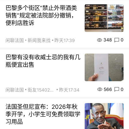
巴黎多个街区“禁止外带酒类
销售”规定被法院部分撤销，
便利店胜诉
348
0
闲聊法国
新闻我来找
昨天17:39
巴黎有没有收威士忌的我有几
瓶便宜出售
566
0
闲聊法国
街友15402223
昨天17:34
法国圣但尼宣布：2026年秋
季开学，小学生可免费领取学
习用品