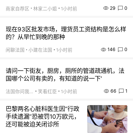
29
0
商家自荐区
林家二小姐
1小时前
现在93区批发市场，理货员工资结构是怎么样
的？从早忙到晚的那种
146
0
闲聊法国
小建在法国
1小时前
请问一下街友，厨房，厕所的管道疏通机，法
国哪个公司有卖的，有知道的说一下′
66
1
法国你问我答
笑看红臣
1小时前
巴黎两名心脏科医生因“行政
手续遗漏”恐被罚10万欧元，
还可能被迫关闭诊所