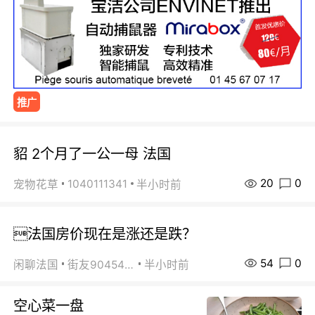
推广
貂 2个月了一公一母 法国
20
0
1040111341
宠物花草
半小时前
法国房价现在是涨还是跌？
54
0
闲聊法国
街友90454511
半小时前
空心菜一盘