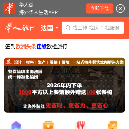
华人街
立即下载
海外华人生活APP
法国
找工作 找房子 找服务
签到
欧洲头条
佳缘
欧橙旅行