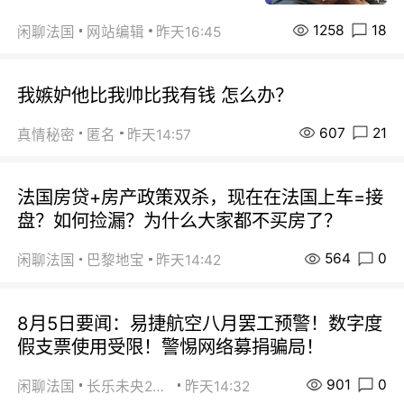
1258
18
闲聊法国
网站编辑
昨天16:45
我嫉妒他比我帅比我有钱 怎么办？
607
21
真情秘密
匿名
昨天14:57
法国房贷+房产政策双杀，现在在法国上车=接
盘？如何捡漏？为什么大家都不买房了？
564
0
闲聊法国
巴黎地宝
昨天14:42
8月5日要闻：易捷航空八月罢工预警！数字度
假支票使用受限！警惕网络募捐骗局！
901
0
闲聊法国
长乐未央2015
昨天14:32