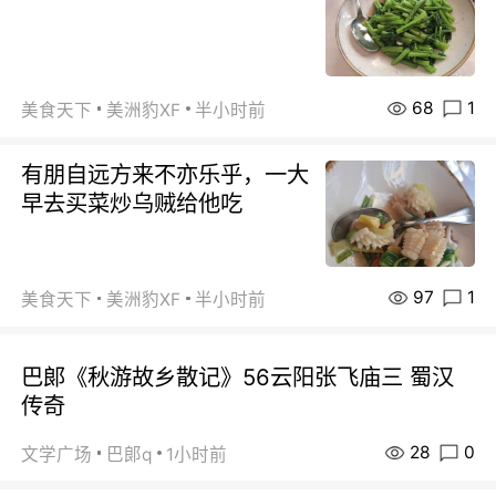
68
1
美食天下
美洲豹XF
半小时前
有朋自远方来不亦乐乎，一大
早去买菜炒乌贼给他吃
97
1
美食天下
美洲豹XF
半小时前
巴郞《秋游故乡散记》56云阳张飞庙三 蜀汉
传奇
28
0
文学广场
巴郞q
1小时前