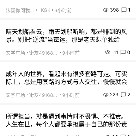
398
1
-KGK
法国你问我答
6小时前
晴天划船看云，雨天划船听响，都是赚到的风
景。别把“逆流”当霉运，那是老天想单独给
111
0
文学广场
街友49168527
9小时前
成年人的世界，看起来有很多套路可走。可实
际上，总是用套路的方式与人交往，慢慢就会
223
2
文学广场
街友49168527
9小时前
所谓担当，就是遇到事情时不畏惧、不推责。
人生在世，每个人都要承担属于自己的那份责