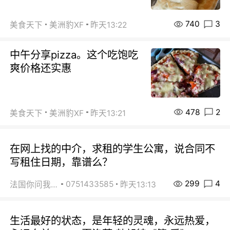
740
3
美食天下
美洲豹XF
昨天13:22
中午分享pizza。这个吃饱吃
爽价格还实惠
478
2
美食天下
美洲豹XF
昨天13:21
在网上找的中介，求租的学生公寓，说合同不
写租住日期，靠谱么？
299
4
0751433585
法国你问我答
昨天13:13
生活最好的状态，是年轻的灵魂，永远热爱，