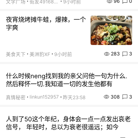
96
0
文学广场
街友49168527
9小时前
夜宵烧烤摊牛蛙，爆辣，一个
字爽
283
3
美食天下
美洲豹XF
9小时前
什么时候neng找到我的亲父问他一句为什么.
然后释怀一切.我知道一切的发生他都有
308
3
linkun152957
真情秘密
昨天23:58
人到了50这个年纪，身体会一点一点发出哀老
信号， 年轻时，总以为衰老很遥远；如今