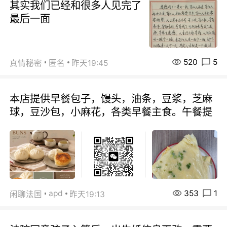
其实我们已经和很多人见完了
最后一面
520
5
真情秘密
匿名
昨天19:45
本店提供早餐包子，馒头，油条，豆浆，芝麻
球，豆沙包，小麻花，各类早餐主食。午餐提
353
1
apd
闲聊法国
昨天19:13