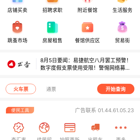
店铺买卖
招聘求职
附近餐馆
生活服务
8月5日要闻：易捷航空八月罢工预警！
跳蚤市场
房屋租售
餐馆供应区
贸易街
数字度假支票使用受限！警惕网络募捐
骗局！
8月5日要闻：易捷航空八月罢工预警！
数字度假支票使用受限！警惕网络募捐
骗局！
8月5日要闻：易捷航空八月罢工预警！
数字度假支票使用受限！警惕网络募捐
火车票
通票
开始查询
骗局！
广告联系 01.44.61.05.23
查汇率
续居留
护照更新
出租车
更多