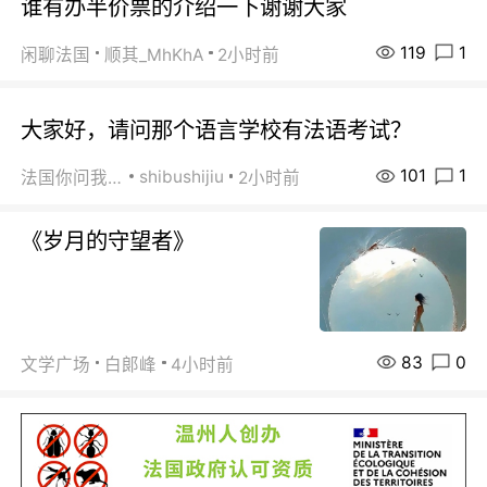
谁有办半价票的介绍一下谢谢大家
119
1
闲聊法国
顺其_MhKhA
2小时前
大家好，请问那个语言学校有法语考试？
101
1
shibushijiu
法国你问我答
2小时前
《岁月的守望者》
83
0
文学广场
白郞峰
4小时前