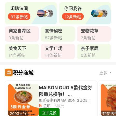
闲聊法国
你问我答
87条新帖
12条新帖
商家自荐区
真情秘密
宠物花草
0条新帖
87条新帖
2条新帖
美食天下
文学广场
亲子家庭
14条新帖
14条新帖
0条新帖
积分商城
更多
MAISON GUO 5欧代金券
限量兑换啦！ ...
郭氏夫妻肺片MAISON GUO5欧代金券限量兑换啦！
5
金币
5欧元
立即兑换
2093人气
1931人