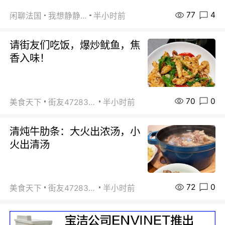
77
4
闲聊法国
我想静静…
半小时前
请街友们吃饭，爆炒鱿鱼，焦
香入味！
70
0
美食天下
街友472838572
半小时前
清炖牛肋条：大火出浓汤，小
火出清汤
72
0
美食天下
街友472838572
半小时前