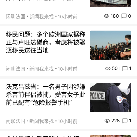
180
0
闲聊法国
新闻我来找
10小时前
移民问题：多个欧洲国家据称
正与卢旺达磋商，考虑将被驱
逐移民送往当地
501
1
闲聊法国
新闻我来找
10小时前
沃克吕兹省：一名男子因涉嫌
杀害前伴侣被捕，受害女子此
前已配有“危险报警手机”
228
1
闲聊法国
新闻我来找
10小时前