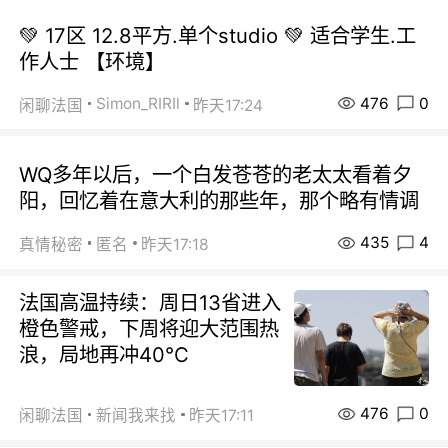
💚 17区 12.8平方.单个studio 💚 适合学生.工
作人士 【环境】
476
0
Simon_RIRIl
闲聊法国
昨天17:24
WQ多年以后，一个白发苍苍的老太太看着夕
阳，回忆着在意大利的那些年，那个略有情调
435
4
真情秘密
匿名
昨天17:18
法国高温持续：周日13省进入
橙色警戒，下周将迎大范围热
浪，局地再冲40℃
476
0
闲聊法国
新闻我来找
昨天17:11