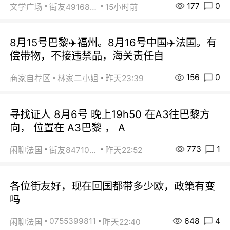
177
0
文学广场
街友49168527
15小时前
8月15号巴黎✈️福州。8月16号中国✈️法国。有
偿带物，不接违禁品，海关责任自
156
0
商家自荐区
林家二小姐
昨天23:39
寻找证人 8月6号 晚上19h50 在A3往巴黎方
向， 位置在 A3巴黎 ， A
773
1
闲聊法国
街友84710671
昨天22:52
各位街友好，现在回国都带多少欧，政策有变
吗
648
4
0755399811
闲聊法国
昨天22:40