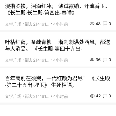
漫揩罗袂，泪滴红冰； 薄试霞绡，汗流香玉。
《长生殿·长生殿·第四出·春睡》
48
0
文学广场
街友21416156
4小时前
叶枯红藕，条疏青柳。 淅刺刺满处西风，都送
与人消受。 《长生殿·第四十九出·
36
0
文学广场
街友21416156
4小时前
百年离别在须臾，一代红颜为君尽！ 《长生殿
·第二十五出·埋玉》 生死相隔，
42
0
文学广场
街友21416156
4小时前