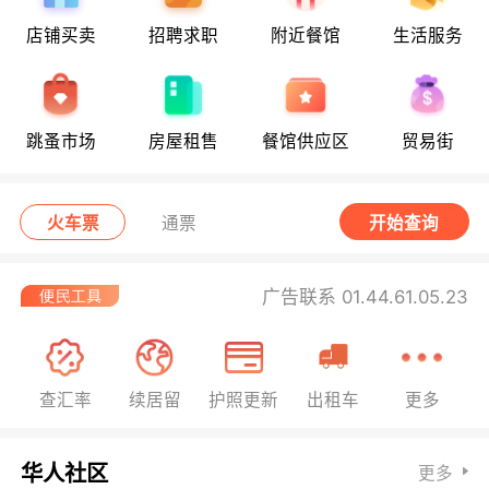
店铺买卖
招聘求职
附近餐馆
生活服务
跳蚤市场
房屋租售
餐馆供应区
贸易街
火车票
通票
开始查询
广告联系 01.44.61.05.23
查汇率
续居留
护照更新
出租车
更多
华人社区
更多