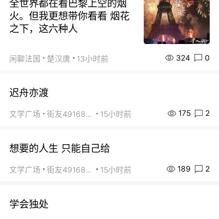
全世界都在看巴黎上空的烟
火。但我更想带你看看 烟花
之下，这六种人
324
0
闲聊法国
楚汉唐
13小时前
迟舟亦渡
175
2
文学广场
街友49168527
15小时前
想要的人生 只能自己给
189
2
文学广场
街友49168527
15小时前
学会独处