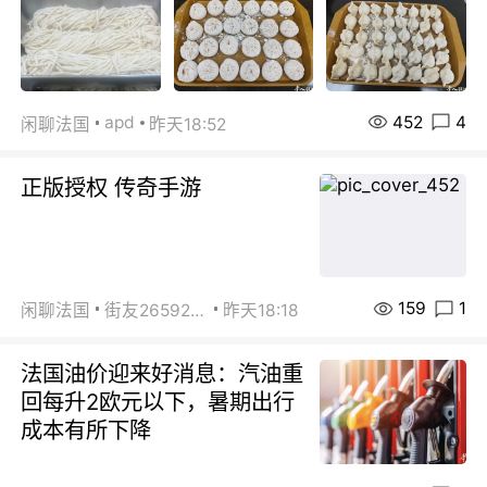
452
4
apd
闲聊法国
昨天18:52
正版授权 传奇手游
159
1
闲聊法国
街友26592800
昨天18:18
法国油价迎来好消息：汽油重
回每升2欧元以下，暑期出行
成本有所下降