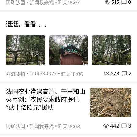
515
0
闲聊法国
新闻我来找
昨天18:07
逛逛，看看 。。
273
2
lin14589077
我游我拍
昨天18:06
法国农业遭遇高温、干旱和山
火重创：农民要求政府提供
“数十亿欧元”援助
442
3
闲聊法国
新闻我来找
昨天18:03