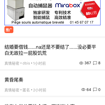
推广
结婚要借钱……na还是不要结了……没必要平
白无故拉一屁股饥荒
367
8
dbis
真情秘密
1小时前
黄昏尾奏
64
0
真情秘密
匿名
2小时前