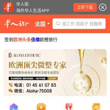
华人街
立即下载
海外华人生活APP
法国
找工作 找房子 找服务
签到
欧洲头条
佳缘
欧橙旅行