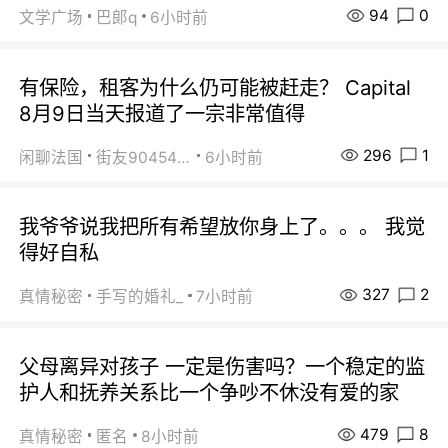
94
0
文学广场
巴郞q
6小时前
有保险，租客为什么仍可能被赶走？ Capital
8月9日当天报道了一宗非常值得
296
1
闲聊法国
街友90454511
6小时前
我爷爷说我把所有希望放你身上了。。。 我觉
得好自私
327
2
真情秘密
手写的婚礼_
7小时前
父母离异对孩子 一定是伤害吗？一个稳定的监
护人和抚养关系比一个争吵不休没有爱的家
479
8
真情秘密
匿名
8小时前