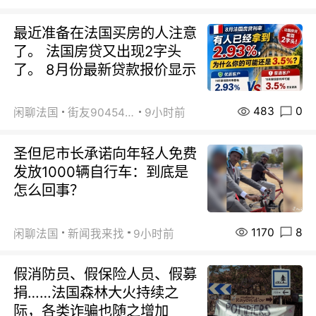
最近准备在法国买房的人注意
了。 法国房贷又出现2字头
了。 8月份最新贷款报价显示
483
0
闲聊法国
街友90454511
9小时前
圣但尼市长承诺向年轻人免费
发放1000辆自行车：到底是
怎么回事？
1170
8
闲聊法国
新闻我来找
9小时前
假消防员、假保险人员、假募
捐……法国森林大火持续之
际，各类诈骗也随之增加