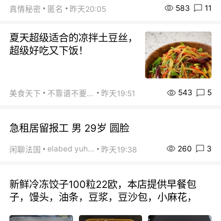
583
11
真情秘密
匿名
昨天20:05
夏天超级适合的凉拌土豆丝，
超级好吃又下饭！
543
5
美食天下
不靠谱不要联系
昨天19:51
急租居留报工 男 29岁 圆脸
260
3
elabed yuhua
闲聊法国
昨天19:38
新鲜冷冻饺子100粒22欧，本店提供早餐包
子，馒头，油条，豆浆，豆沙包，小麻花，