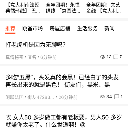
【意大利南法经
全年团期！永恒
全年团期！文艺
典循环线】 巴黎
绿线 「意国法
金线 【意大利一
上下 所有日期铁
南」巴黎上下 去
地】 循环7日游
发！ 全程四星级
意大利 南法 99
全程693欧/人起
推荐
跳蚤市场
房屋店铺
生活服务
新闻
宾馆 108欧/天起
欧/天起 ~包拼房
每周铁发！
全程756欧/位
打老虎机是因为无聊吗？
17
0
真情秘密
匿名
6分钟前
多吃“五黑”，头发真的会黑！已经白了的头发
再长出来的就是黑色！ 街友们，黑米、黑
34
1
闲聊法国
街友472838572
26分钟前
唉 女人50 多岁做工都有老板要，男人50 多岁
就嫌你太老了。什么世道啊！😡