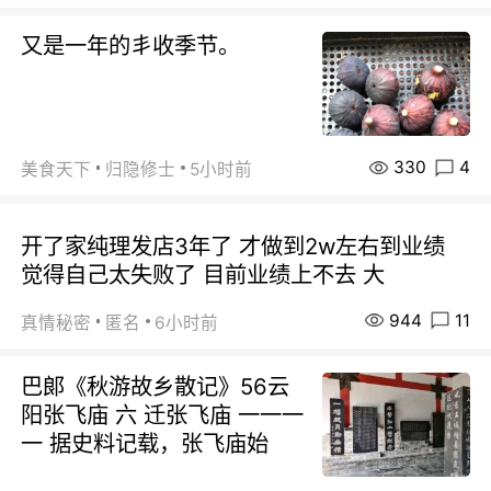
又是一年的丯收季节。
330
4
美食天下
归隐修士
5小时前
开了家纯理发店3年了 才做到2w左右到业绩
觉得自己太失败了 目前业绩上不去 大
944
11
真情秘密
匿名
6小时前
巴郞《秋游故乡散记》56云
阳张飞庙 六 迁张飞庙 一一一
一 据史料记载，张飞庙始