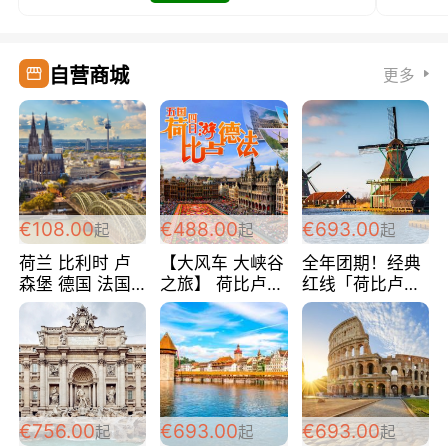
自营商城
更多
€108.00
€488.00
€693.00
起
起
起
荷兰 比利时 卢
【大风车 大峡谷
全年团期！经典
森堡 德国 法国
之旅】 荷比卢德
红线「荷比卢德
超爽玩遍西欧 循
法 巴黎上下 经
法」七天循环 五
环线 全程四星宾
典五国四日游
国 仅售99欧/人/
馆 108欧/人/天
488欧/人
天！巴黎上下！
包拼房~
€756.00
€693.00
€693.00
起
起
起