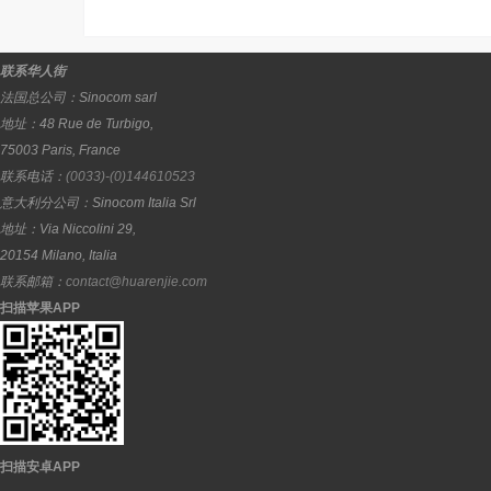
联系华人街
法国总公司：
Sinocom sarl
地址：
48 Rue de Turbigo,
75003
Paris
,
France
联系电话：
(0033)-(0)144610523
意大利分公司：
Sinocom Italia Srl
地址：
Via Niccolini 29,
20154
Milano
,
Italia
联系邮箱：
contact@huarenjie.com
扫描苹果APP
扫描安卓APP