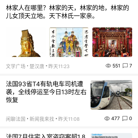
林家人在哪里？林家的天，林家的地，林家的
儿女顶天立地。天下林氏一家亲。
551
7
文学广场
楚汉唐
昨天11:23
法国93省T4有轨电车司机遭
袭，全线停运至今日13时左右
恢复
477
0
闲聊法国
新闻我来找
昨天11:08
法国7月住宅入室盗窃案超1.8