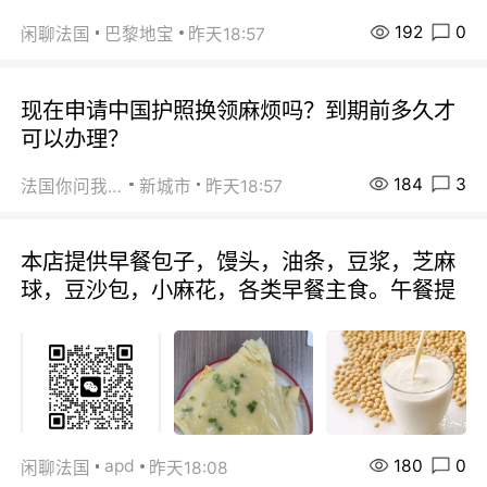
192
0
闲聊法国
巴黎地宝
昨天18:57
现在申请中国护照换领麻烦吗？到期前多久才
可以办理？
184
3
法国你问我答
新城市
昨天18:57
本店提供早餐包子，馒头，油条，豆浆，芝麻
球，豆沙包，小麻花，各类早餐主食。午餐提
180
0
apd
闲聊法国
昨天18:08