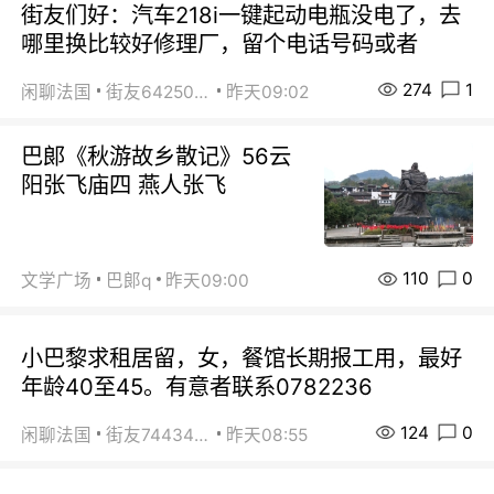
街友们好：汽车218i一键起动电瓶没电了，去
哪里换比较好修理厂，留个电话号码或者
274
1
闲聊法国
街友64250024
昨天09:02
巴郞《秋游故乡散记》56云
阳张飞庙四 燕人张飞
110
0
文学广场
巴郞q
昨天09:00
小巴黎求租居留，女，餐馆长期报工用，最好
年龄40至45。有意者联系0782236
124
0
闲聊法国
街友74434350
昨天08:55