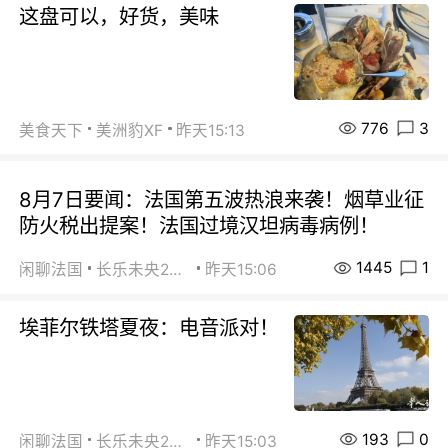
这盘可以，好货，美味
776
3
美食天下
美洲豹XF
昨天15:13
8月7日要闻：法国第五波热浪来袭！烟草业征
防火税出提案！法国过境汉坦病毒病例！
1445
1
闲聊法国
长乐未央2015
昨天15:06
埃菲尔铁塔夏夜：电音派对！
193
0
闲聊法国
长乐未央2015
昨天15:03