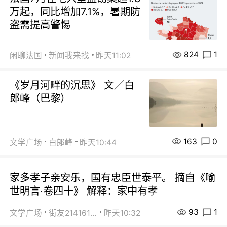
万起，同比增加7.1%，暑期防
盗需提高警惕
824
1
闲聊法国
新闻我来找
昨天11:02
《岁月河畔的沉思》 文／白
郎峰（巴黎）
163
0
文学广场
白郞峰
昨天10:44
家多孝子亲安乐，国有忠臣世泰平。 摘自《喻
世明言·卷四十》 解释：家中有孝
93
1
文学广场
街友21416156
昨天10:32