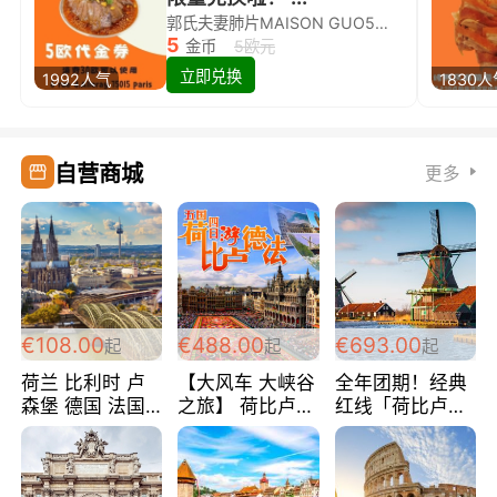
郭氏夫妻肺片MAISON GUO5欧代金券限量兑换啦！
5
金币
5欧元
立即兑换
1992人气
1830
自营商城
更多
€108.00
€488.00
€693.00
起
起
起
荷兰 比利时 卢
【大风车 大峡谷
全年团期！经典
森堡 德国 法国
之旅】 荷比卢德
红线「荷比卢德
超爽玩遍西欧 循
法 巴黎上下 经
法」七天循环 五
环线 全程四星宾
典五国四日游
国 仅售99欧/人/
馆 108欧/人/天
488欧/人
天！巴黎上下！