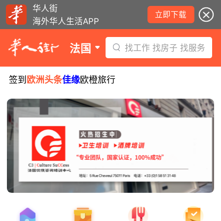
华人街
立即下载
海外华人生活APP
法国
找工作 找房子 找服务
签到
欧洲头条
佳缘
欧橙旅行