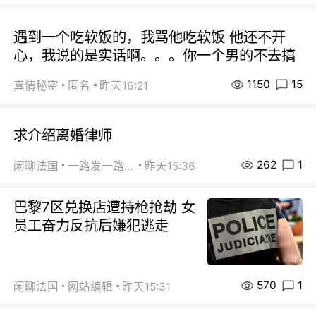
遇到一个吃软饭的，我骂他吃软饭 他还不开
心，我说的是实话啊。。。你一个男的不去搞
1150
15
真情秘密
匿名
昨天16:21
求介绍离婚律师
262
1
闲聊法国
一路发一路发
昨天15:36
巴黎7区兑换店遭持枪抢劫 女
员工奋力反抗后嫌犯逃走
570
1
闲聊法国
网站编辑
昨天15:31