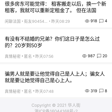
很多房东可能觉得： 租客搬走以后，换一个新
租客，我就可以重新定租金了。 但在法国
918
4
闲聊法国
街友90454511
昨天08:29
有没有不结婚的兄弟？你们这日子是怎么过
的？20岁到50岁
987
20
真情秘密
匿名
昨天07:56
骗男人就是要让他觉得自己是人上人；骗女人
就是要让她觉得自己是心上人。
319
8
真情秘密
匿名
昨天07:48
Copyright © 2021 华人街
浙ICP备16044168号-2