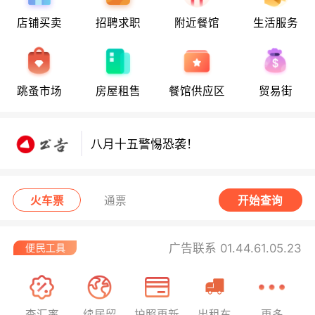
店铺买卖
招聘求职
附近餐馆
生活服务
八月十五警惕恐袭！
跳蚤市场
房屋租售
餐馆供应区
贸易街
八月十五警惕恐袭！
八月十五警惕恐袭！
火车票
通票
开始查询
广告联系 01.44.61.05.23
查汇率
续居留
护照更新
出租车
更多