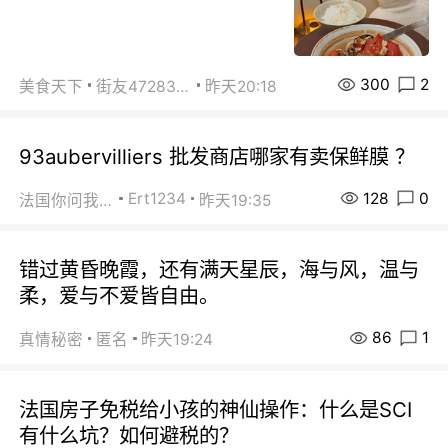
300
2
美食天下
街友472838572
昨天20:18
93aubervilliers 批发商店哪家有卖保鲜膜 ？
128
0
Ert1234
法国你问我答
昨天19:35
错过黄昏晚霞，还有满天星辰，海与风，温与
柔，爱与不爱皆自由。
86
1
真情秘密
匿名
昨天19:24
法国房子免税给小孩的神仙操作：什么是SCI
有什么坑？如何避税的？