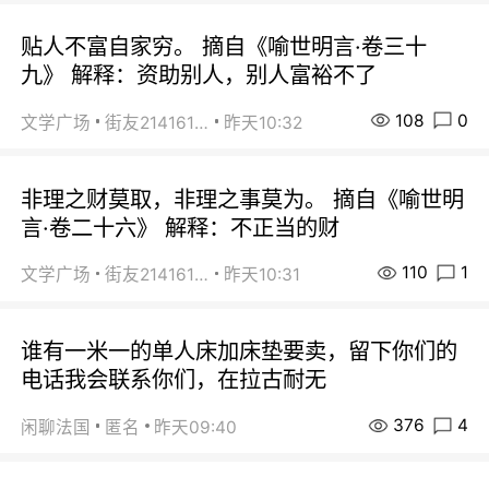
贴人不富自家穷。 摘自《喻世明言·卷三十
九》 解释：资助别人，别人富裕不了
108
0
文学广场
街友21416156
昨天10:32
非理之财莫取，非理之事莫为。 摘自《喻世明
言·卷二十六》 解释：不正当的财
110
1
文学广场
街友21416156
昨天10:31
谁有一米一的单人床加床垫要卖，留下你们的
电话我会联系你们，在拉古耐无
376
4
闲聊法国
匿名
昨天09:40