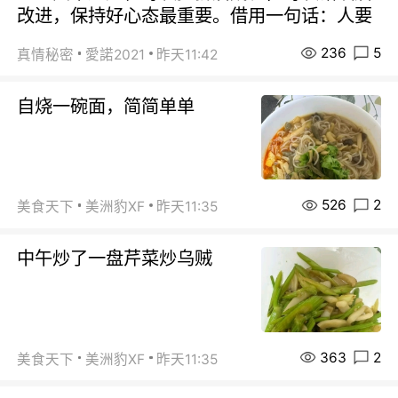
改进，保持好心态最重要。借用一句话：人要
236
5
真情秘密
愛諾2021
昨天11:42
自烧一碗面，简简单单
526
2
美食天下
美洲豹XF
昨天11:35
中午炒了一盘芹菜炒乌贼
363
2
美食天下
美洲豹XF
昨天11:35