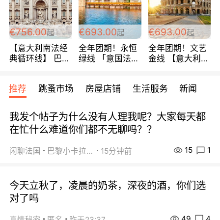
包拼房~
€756.00
€693.00
€693.00
起
起
起
【意大利南法经
全年团期！永恒
全年团期！文艺
典循环线】 巴黎
绿线 「意国法
金线 【意大利一
上下 所有日期铁
南」巴黎上下 去
地】 循环7日游
发！ 全程四星级
意大利 南法 99
全程693欧/人起
推荐
跳蚤市场
房屋店铺
生活服务
新闻
宾馆 108欧/天起
欧/天起 ~包拼房
每周铁发！
全程756欧/位
我发个帖子为什么没有人理我呢？大家每天都
在忙什么难道你们都不无聊吗？？
15
1
闲聊法国
巴黎小卡拉咪
15分钟前
今天立秋了，凌晨的奶茶，深夜的酒，你们选
对了吗
49
4
真情秘密
匿名
昨天23:37