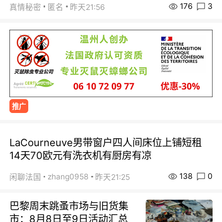
176
3
真情秘密
匿名
昨天21:56
推广
LaCourneuve男带窗户四人间床位上铺短租
14天70欧元有洗衣机有厨房有凉
138
0
zhang0958
闲聊法国
昨天21:25
巴黎周末跳蚤市场与旧货集
市：8月8日至9日活动汇总