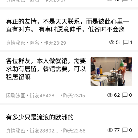
真正的友情，不是天天联系，而是彼此心里一
直有对方。 有事时愿意伸手，低谷时不会离
51
1
真情秘密
匿名
昨天23:29
各位群友，本人做餐馆，需要
求助有居留，餐馆需要，可以
租居留嘛
62
0
闲聊法国
街友46428878
昨天23:15
有多少只是流浪的欧洲的
77
0
真情秘密
街友28602925
昨天22:56