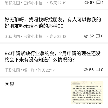
87
1
闲聊法国
巴黎小卡拉咪
昨天22:19
好无聊呀，找呀找呀找朋友，有人可以做我的
好朋友吗无话不谈的那种😮‍💨
52
0
闲聊法国
巴黎小卡拉咪
昨天22:18
94申请紧缺行业拿约会，2月申请的现在还没
约会下来有没有知道什么情况的？
86
0
闲聊法国
都一样
昨天22:17
因果