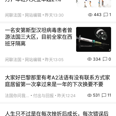
443
1
闲聊法国
网站编辑
昨天13:30
一名安第斯型汉坦病毒患者曾
游法国三大区，目前全家在西
班牙隔离
334
0
闲聊法国
网站编辑
昨天13:05
大家好巴黎那里有考A2法语有没有联系方式家
庭居留第一次拿过来是一年的下次换要不要
531
11
法国你问我答
付出与回报
昨天12:24
人生只不过是在每次挫折后成长，每次错误后