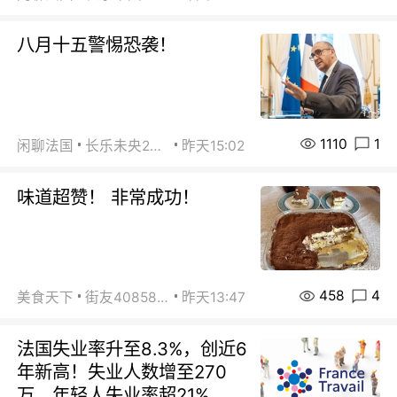
八月十五警惕恐袭！
1110
1
闲聊法国
长乐未央2015
昨天15:02
味道超赞！ 非常成功！
458
4
美食天下
街友40858442
昨天13:47
法国失业率升至8.3%，创近6
年新高！失业人数增至270
万，年轻人失业率超21%