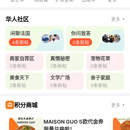
华人社区
更多
闲聊法国
你问我答
4条新帖
0条新帖
商家自荐区
真情秘密
宠物花草
0条新帖
2条新帖
0条新帖
美食天下
文学广场
亲子家庭
2条新帖
0条新帖
0条新帖
积分商城
更多
MAISON GUO 5欧代金券
限量兑换啦！ ...