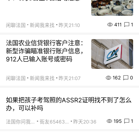
411
1
闲聊法国
新闻我来找
昨天21:10
法国农业信贷银行客户注意：
新型诈骗瞄准银行账户信息，
912人已输入账号或密码
162
0
闲聊法国
新闻我来找
昨天21:07
如果把孩子考驾照的ASSR2证明找不到了怎么
办，可以补吗
195
1
法国你问我答
街友65463281
昨天20:36